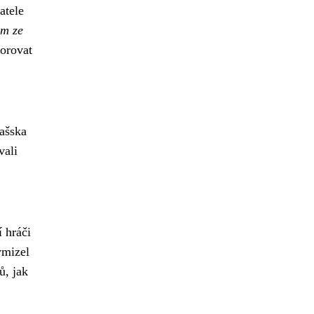
atele
em ze
porovat
ašska
vali
 hráči
ymizel
ů, jak