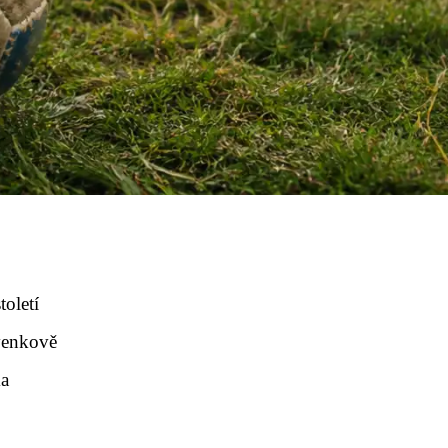
toletí
 venkově
ka