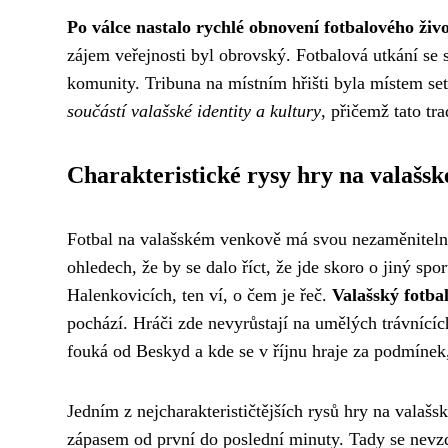
Po válce nastalo rychlé obnovení fotbalového živ
zájem veřejnosti byl obrovský. Fotbalová utkání se 
komunity. Tribuna na místním hřišti byla místem setk
součástí valašské identity a kultury
, přičemž tato tr
Charakteristické rysy hry na valašs
Fotbal na valašském venkově má svou nezaměnitelnou 
ohledech, že by se dalo říct, že jde skoro o jiný sp
Halenkovicích, ten ví, o čem je řeč.
Valašský fotba
pochází. Hráči zde nevyrůstají na umělých trávnícíc
fouká od Beskyd a kde se v říjnu hraje za podmínek,
Jedním z nejcharakterističtějších rysů hry na valaš
zápasem od první do poslední minuty. Tady se nevzd