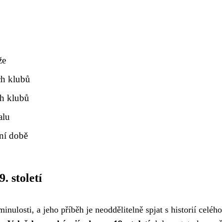
že
ch klubů
h klubů
alu
ní době
. století
nulosti, a jeho příběh je neoddělitelně spjat s historií celého