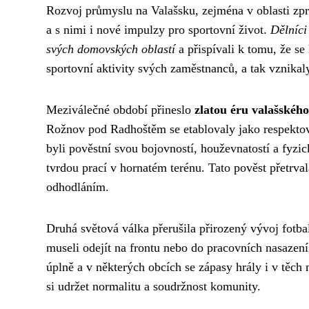
Rozvoj průmyslu na Valašsku, zejména v oblasti zpra
a s nimi i nové impulzy pro sportovní život.
Dělníci
svých domovských oblastí
a přispívali k tomu, že se
sportovní aktivity svých zaměstnanců, a tak vznikal
Meziválečné období přineslo
zlatou éru valašského
Rožnov pod Radhoštěm se etablovaly jako respektov
byli pověstní svou bojovností, houževnatostí a fyzick
tvrdou prací v hornatém terénu. Tato pověst přetrval
odhodláním.
Druhá světová válka přerušila přirozený vývoj fotba
museli odejít na frontu nebo do pracovních nasazení
úplně a v některých obcích se zápasy hrály i v těch
si udržet normalitu a soudržnost komunity.