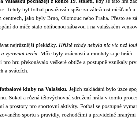
 Valašsku pocházejí z konce 19. století
, kdy se tato hra za
nic. Tehdy byl fotbal považován spíše za záležitost měšťanů a
ších centrech, jako byly Brno, Olomouc nebo Praha. Přesto se z
kopání do míče stalo oblíbenou zábavou i na valašském venkov
ávat nejrůznější překážky.
Hřiště tehdy nebyla nic víc než lou
 a vyrovnat terén.
Míče byly vzácností a mnohdy si je hráči
í pro hru překonávalo veškeré obtíže a postupně vznikaly prv
h a svátcích.
 fotbalové kluby na Valašsku.
Jejich zakládání bylo úzce spo
u. Sokol a různá tělovýchovná sdružení hrála v tomto proce
í a prostory pro sportovní aktivity. Fotbal se postupně vyman
zovaného sportu s pravidly, rozhodčími a pravidelně hranými