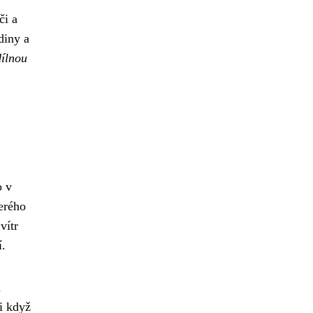
či a
diny a
dílnou
o v
terého
vítr
í.
m
i když