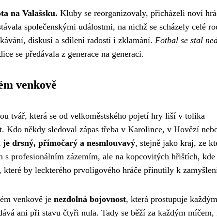
ota na Valašsku.
Kluby se reorganizovaly, přicházeli noví hrá
stávala společenskými událostmi, na nichž se scházely celé ro
ávání, diskusí a sdílení radostí i zklamání.
Fotbal se stal ne
adice se předávala z generace na generaci.
kém venkově
tvář, která se od velkoměstského pojetí hry liší v tolika
ort. Kdo někdy sledoval zápas třeba v Karolince, v Hovězí neb
l je drsný, přímočarý a nesmlouvavý
, stejně jako kraj, ze k
h s profesionálním zázemím, ale na kopcovitých hřištích, kde 
 které by leckterého prvoligového hráče přinutily k zamyšlen
ském venkově je
nezdolná bojovnost
, která prostupuje každý
ává ani při stavu čtyři nula. Tady se běží za každým míčem, 