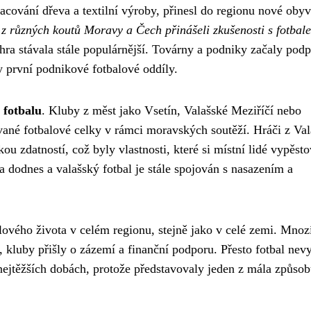
cování dřeva a textilní výroby, přinesl do regionu nové obyv
 z různých koutů Moravy a Čech přinášeli zkušenosti s fotbal
 hra stávala stále populárnější. Továrny a podniky začaly pod
y první podnikové fotbalové oddíly.
 fotbalu
. Kluby z měst jako Vsetín, Valašské Meziříčí nebo
ané fotbalové celky v rámci moravských soutěží. Hráči z Val
ou zdatností, což byly vlastnosti, které si místní lidé vypěsto
a dodnes a valašský fotbal je stále spojován s nasazením a
lového života v celém regionu, stejně jako v celé zemi. Mnozí
, kluby přišly o zázemí a finanční podporu. Přesto fotbal nev
 nejtěžších dobách, protože představovaly jeden z mála způsob