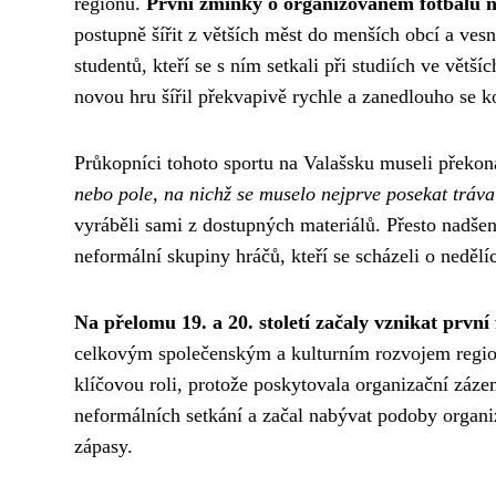
regionu.
První zmínky o organizovaném fotbalu na
postupně šířit z větších měst do menších obcí a ves
studentů, kteří se s ním setkali při studiích ve vět
novou hru šířil překvapivě rychle a zanedlouho se 
Průkopníci tohoto sportu na Valašsku museli překon
nebo pole, na nichž se muselo nejprve posekat tráva
vyráběli sami z dostupných materiálů. Přesto nadšen
neformální skupiny hráčů, kteří se scházeli o nedělíc
Na přelomu 19. a 20. století začaly vznikat první
celkovým společenským a kulturním rozvojem region
klíčovou roli, protože poskytovala organizační zázem
neformálních setkání a začal nabývat podoby organi
zápasy.