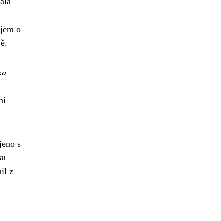
čala
ájem o
ě.
ka
ní
jeno s
su
il z