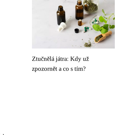
Ztučnělá játra: Kdy už
zpozornět a co s tím?