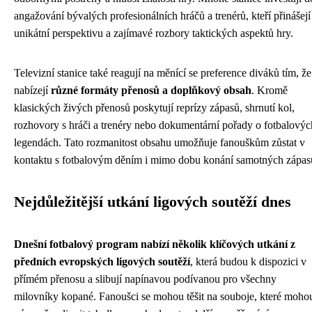
angažování bývalých profesionálních hráčů a trenérů, kteří přinášejí
unikátní perspektivu a zajímavé rozbory taktických aspektů hry.
Televizní stanice také reagují na měnící se preference diváků tím, že
nabízejí
různé formáty přenosů a doplňkový obsah
. Kromě
klasických živých přenosů poskytují reprízy zápasů, shrnutí kol,
rozhovory s hráči a trenéry nebo dokumentární pořady o fotbalovýc
legendách. Tato rozmanitost obsahu umožňuje fanouškům zůstat v
kontaktu s fotbalovým děním i mimo dobu konání samotných zápas
Nejdůležitější utkání ligových soutěží dnes
Dnešní fotbalový program nabízí několik klíčových utkání z
předních evropských ligových soutěží
, která budou k dispozici v
přímém přenosu a slibují napínavou podívanou pro všechny
milovníky kopané. Fanoušci se mohou těšit na souboje, které moho