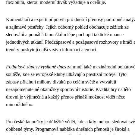
flexibilitu, kterou moderní divák vyžaduje a oceňuje.
Komentátoři a experti připravili pro dnešní přenosy podrobné analý
a zajímavé postřehy. Jejich odborný pohled obohacuje zážitek ze
sledování a pomáhá fanouškům lépe pochopit taktické nuance
jednotlivých utkání. Předzápasové a pozápasové rozhovory s hráči 
trenéry poskytují další vrstvu informací a emocí.
Fotbalové zápasy vysílané dnes
zahrnují také mezinárodní pohárov
soutěže, kde se evropské kluby utkávají o prestižní trofeje. Tyto
zápasy přitahují miliony diváků po celém světě a vytvářejí
nezapomenutelné okamžiky sportovní historie. Kvalita hry na této
úrovni je výjimečná a každý přenos přináší možnost vidět něco
mimořádného.
Pro české fanoušky je důležité vědět, kde a kdy mohou sledovat své
oblíbené týmy. Programová nabídka dnešních přenosů je široká a