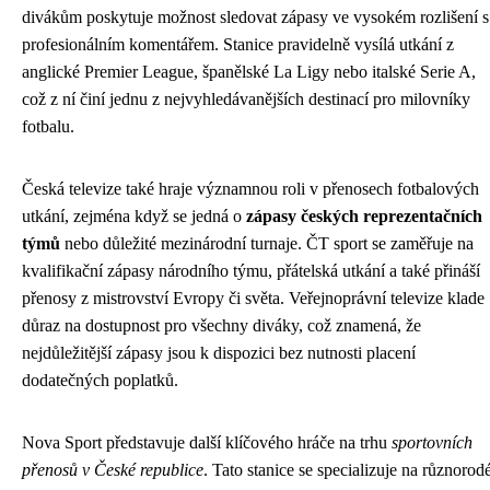
divákům poskytuje možnost sledovat zápasy ve vysokém rozlišení s
profesionálním komentářem. Stanice pravidelně vysílá utkání z
anglické Premier League, španělské La Ligy nebo italské Serie A,
což z ní činí jednu z nejvyhledávanějších destinací pro milovníky
fotbalu.
Česká televize také hraje významnou roli v přenosech fotbalových
utkání, zejména když se jedná o
zápasy českých reprezentačních
týmů
nebo důležité mezinárodní turnaje. ČT sport se zaměřuje na
kvalifikační zápasy národního týmu, přátelská utkání a také přináší
přenosy z mistrovství Evropy či světa. Veřejnoprávní televize klade
důraz na dostupnost pro všechny diváky, což znamená, že
nejdůležitější zápasy jsou k dispozici bez nutnosti placení
dodatečných poplatků.
Nova Sport představuje další klíčového hráče na trhu
sportovních
přenosů v České republice
. Tato stanice se specializuje na různorod