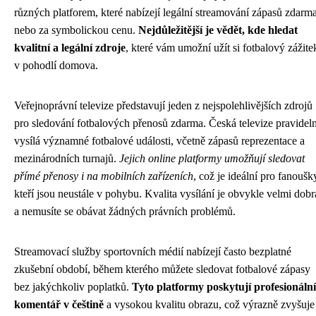
různých platforem, které nabízejí legální streamování zápasů zdarm
nebo za symbolickou cenu.
Nejdůležitější je vědět, kde hledat
kvalitní a legální zdroje
, které vám umožní užít si fotbalový zážite
v pohodlí domova.
Veřejnoprávní televize představují jeden z nejspolehlivějších zdrojů
pro sledování fotbalových přenosů zdarma. Česká televize pravidel
vysílá významné fotbalové události, včetně zápasů reprezentace a
mezinárodních turnajů.
Jejich online platformy umožňují sledovat
přímé přenosy i na mobilních zařízeních
, což je ideální pro fanoušk
kteří jsou neustále v pohybu. Kvalita vysílání je obvykle velmi dobr
a nemusíte se obávat žádných právních problémů.
Streamovací služby sportovních médií nabízejí často bezplatné
zkušební období, během kterého můžete sledovat fotbalové zápasy
bez jakýchkoliv poplatků.
Tyto platformy poskytují profesionální
komentář v češtině
a vysokou kvalitu obrazu, což výrazně zvyšuje