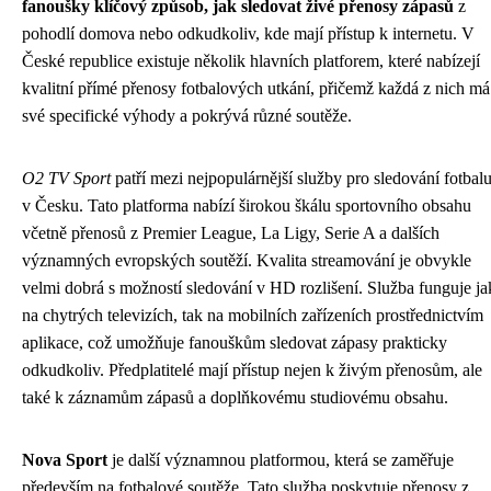
fanoušky klíčový způsob, jak sledovat živé přenosy zápasů
z
pohodlí domova nebo odkudkoliv, kde mají přístup k internetu. V
České republice existuje několik hlavních platforem, které nabízejí
kvalitní přímé přenosy fotbalových utkání, přičemž každá z nich má
své specifické výhody a pokrývá různé soutěže.
O2 TV Sport
patří mezi nejpopulárnější služby pro sledování fotbal
v Česku. Tato platforma nabízí širokou škálu sportovního obsahu
včetně přenosů z Premier League, La Ligy, Serie A a dalších
významných evropských soutěží. Kvalita streamování je obvykle
velmi dobrá s možností sledování v HD rozlišení. Služba funguje ja
na chytrých televizích, tak na mobilních zařízeních prostřednictvím
aplikace, což umožňuje fanouškům sledovat zápasy prakticky
odkudkoliv. Předplatitelé mají přístup nejen k živým přenosům, ale
také k záznamům zápasů a doplňkovému studiovému obsahu.
Nova Sport
je další významnou platformou, která se zaměřuje
především na fotbalové soutěže. Tato služba poskytuje přenosy z