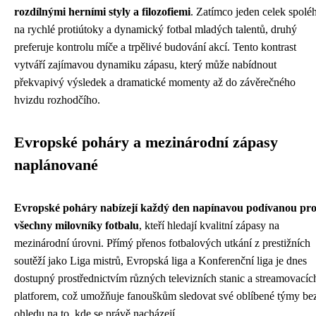
rozdílnými herními styly a filozofiemi
. Zatímco jeden celek spolé
na rychlé protiútoky a dynamický fotbal mladých talentů, druhý
preferuje kontrolu míče a trpělivé budování akcí. Tento kontrast
vytváří zajímavou dynamiku zápasu, který může nabídnout
překvapivý výsledek a dramatické momenty až do závěrečného
hvizdu rozhodčího.
Evropské poháry a mezinárodní zápasy
naplánované
Evropské poháry nabízejí každý den napínavou podívanou pr
všechny milovníky fotbalu
, kteří hledají kvalitní zápasy na
mezinárodní úrovni. Přímý přenos fotbalových utkání z prestižních
soutěží jako Liga mistrů, Evropská liga a Konferenční liga je dnes
dostupný prostřednictvím různých televizních stanic a streamovacíc
platforem, což umožňuje fanouškům sledovat své oblíbené týmy be
ohledu na to, kde se právě nacházejí.