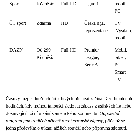
Sport
Kč/měsíc
Full HD
Ligue 1
mobil,
PC
ČT sport
Zdarma
HD
Česká liga,
TV,
reprezentace
iVysílání,
mobil
DAZN
Od 299
Full HD
Premier
Mobil,
Kč/měsíc
League,
tablet,
Serie A
PC,
Smart
TV
Časový rozpis dnešních fotbalových přenosů začíná již v dopolední
hodinách, kdy mohou fanoušci sledovat zápasy z asijských lig nebo
doznívající noční utkání z amerického kontinentu.
Odpolední
program pak tradičně přináší první evropské zápasy
, přičemž se
jedná především o utkání nižších soutěží nebo přípravná střetnutí.