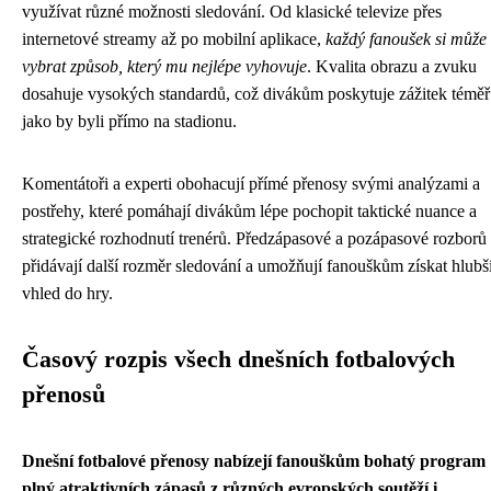
využívat různé možnosti sledování. Od klasické televize přes
internetové streamy až po mobilní aplikace,
každý fanoušek si může
vybrat způsob, který mu nejlépe vyhovuje
. Kvalita obrazu a zvuku
dosahuje vysokých standardů, což divákům poskytuje zážitek téměř
jako by byli přímo na stadionu.
Komentátoři a experti obohacují přímé přenosy svými analýzami a
postřehy, které pomáhají divákům lépe pochopit taktické nuance a
strategické rozhodnutí trenérů. Předzápasové a pozápasové rozborů
přidávají další rozměr sledování a umožňují fanouškům získat hlubš
vhled do hry.
Časový rozpis všech dnešních fotbalových
přenosů
Dnešní fotbalové přenosy nabízejí fanouškům bohatý program
plný atraktivních zápasů z různých evropských soutěží i