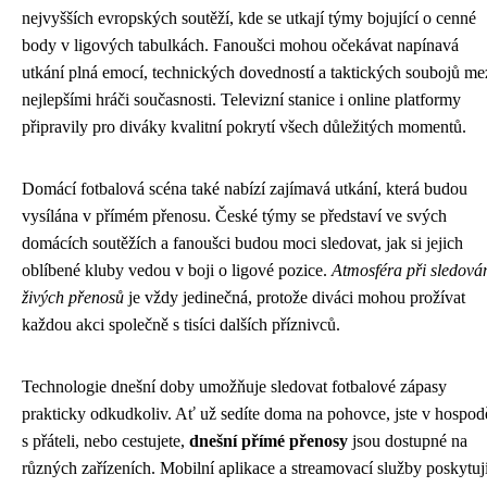
nejvyšších evropských soutěží, kde se utkají týmy bojující o cenné
body v ligových tabulkách. Fanoušci mohou očekávat napínavá
utkání plná emocí, technických dovedností a taktických soubojů me
nejlepšími hráči současnosti. Televizní stanice i online platformy
připravily pro diváky kvalitní pokrytí všech důležitých momentů.
Domácí fotbalová scéna také nabízí zajímavá utkání, která budou
vysílána v přímém přenosu. České týmy se představí ve svých
domácích soutěžích a fanoušci budou moci sledovat, jak si jejich
oblíbené kluby vedou v boji o ligové pozice.
Atmosféra při sledová
živých přenosů
je vždy jedinečná, protože diváci mohou prožívat
každou akci společně s tisíci dalších příznivců.
Technologie dnešní doby umožňuje sledovat fotbalové zápasy
prakticky odkudkoliv. Ať už sedíte doma na pohovce, jste v hospod
s přáteli, nebo cestujete,
dnešní přímé přenosy
jsou dostupné na
různých zařízeních. Mobilní aplikace a streamovací služby poskytuj