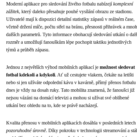
Moderní aplikace pro sledování živého fotbalu nabízejí
komplexní
zážitek
, který daleko přesahuje pouhé vysílání obrazu ze stadionu.
Uživatelé mají k dispozici detailní statistiky zápasů v reálném čase,
včetně držení míče, počtu střel na bránu, přesnosti přihrávek a mno
dalších parametrů. Tyto informace obohacují sledování utkání o dalš
rozměr a umožňují fanouškům lépe pochopit taktiku jednotlivých
týmů a průběh zápasu.
Jednou z největších výhod mobilních aplikací je
možnost sledovat
fotbal kdekoli a kdykoli
. Ať už cestujete vlakem, čekáte na letišti
nebo si jen užíváte odpolední kávu v kavárně, přímý přenos fotbalu
dnes je vždy na dosah ruky. Tato mobilita znamená, že fanoušci již
nejsou vázáni na domácí televizi a mohou si užívat své oblíbené
utkání bez ohledu na to, kde se právě nacházejí.
Kvalita přenosu v mobilních aplikacích dosáhla v posledních letech
pozoruhodné úrovně
. Díky pokroku v technologii streamování a stá