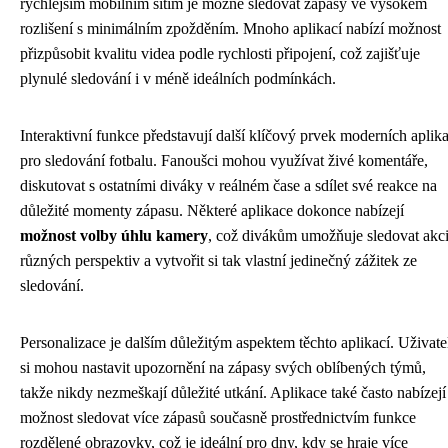
rychlejším mobilním sítím je možné sledovat zápasy ve vysokém
rozlišení s minimálním zpožděním. Mnoho aplikací nabízí možnost
přizpůsobit kvalitu videa podle rychlosti připojení, což zajišťuje
plynulé sledování i v méně ideálních podmínkách.
Interaktivní funkce představují další klíčový prvek moderních aplika
pro sledování fotbalu. Fanoušci mohou využívat živé komentáře,
diskutovat s ostatními diváky v reálném čase a sdílet své reakce na
důležité momenty zápasu. Některé aplikace dokonce nabízejí
možnost volby úhlu kamery
, což divákům umožňuje sledovat akci
různých perspektiv a vytvořit si tak vlastní jedinečný zážitek ze
sledování.
Personalizace je dalším důležitým aspektem těchto aplikací. Uživate
si mohou nastavit upozornění na zápasy svých oblíbených týmů,
takže nikdy nezmeškají důležité utkání. Aplikace také často nabízejí
možnost sledovat více zápasů současně prostřednictvím funkce
rozdělené obrazovky, což je ideální pro dny, kdy se hraje více