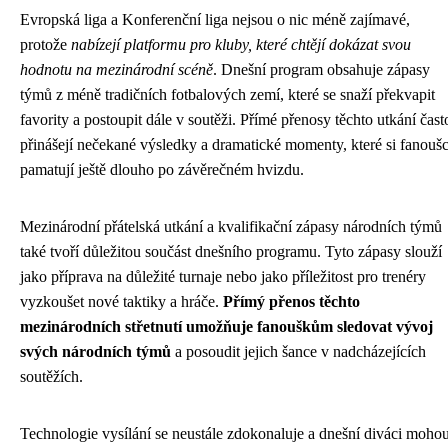
Evropská liga a Konferenční liga nejsou o nic méně zajímavé,
protože
nabízejí platformu pro kluby, které chtějí dokázat svou
hodnotu na mezinárodní scéně
. Dnešní program obsahuje zápasy
týmů z méně tradičních fotbalových zemí, které se snaží překvapit
favority a postoupit dále v soutěži. Přímé přenosy těchto utkání čast
přinášejí nečekané výsledky a dramatické momenty, které si fanoušc
pamatují ještě dlouho po závěrečném hvizdu.
Mezinárodní přátelská utkání a kvalifikační zápasy národních týmů
také tvoří důležitou součást dnešního programu. Tyto zápasy slouží
jako příprava na důležité turnaje nebo jako příležitost pro trenéry
vyzkoušet nové taktiky a hráče.
Přímý přenos těchto
mezinárodních střetnutí umožňuje fanouškům sledovat vývoj
svých národních týmů
a posoudit jejich šance v nadcházejících
soutěžích.
Technologie vysílání se neustále zdokonaluje a dnešní diváci moho