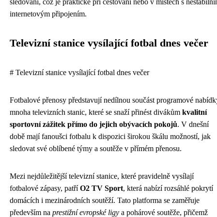
sledování, což je praktické při cestování nebo v místech s nestabiln
internetovým připojením.
Televizní stanice vysílající fotbal dnes večer
# Televizní stanice vysílající fotbal dnes večer
Fotbalové přenosy představují nedílnou součást programové nabídk
mnoha televizních stanic, které se snaží přinést divákům
kvalitní
sportovní zážitek přímo do jejich obývacích pokojů
. V dnešní
době mají fanoušci fotbalu k dispozici širokou škálu možností, jak
sledovat své oblíbené týmy a soutěže v přímém přenosu.
Mezi nejdůležitější televizní stanice, které pravidelně vysílají
fotbalové zápasy, patří
O2 TV Sport
, která nabízí rozsáhlé pokrytí
domácích i mezinárodních soutěží. Tato platforma se zaměřuje
především na
prestižní evropské ligy
a pohárové soutěže, přičemž