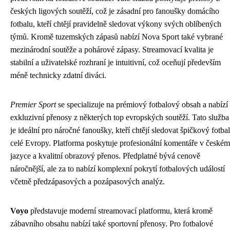
českých ligových soutěží, což je zásadní pro fanoušky domácího
fotbalu, kteří chtějí pravidelně sledovat výkony svých oblíbených
týmů. Kromě tuzemských zápasů nabízí Nova Sport také vybrané
mezinárodní soutěže a pohárové zápasy. Streamovací kvalita je
stabilní a uživatelské rozhraní je intuitivní, což oceňují především
méně technicky zdatní diváci.
Premier Sport
se specializuje na prémiový fotbalový obsah a nabízí
exkluzivní přenosy z některých top evropských soutěží. Tato služba
je ideální pro náročné fanoušky, kteří chtějí sledovat špičkový fotbal
celé Evropy. Platforma poskytuje profesionální komentáře v českém
jazyce a kvalitní obrazový přenos. Předplatné bývá cenově
náročnější, ale za to nabízí komplexní pokrytí fotbalových událostí
včetně předzápasových a pozápasových analýz.
Voyo
představuje moderní streamovací platformu, která kromě
zábavního obsahu nabízí také sportovní přenosy. Pro fotbalové