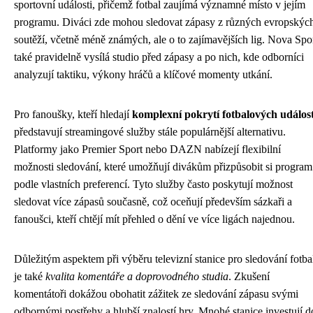
sportovní události, přičemž fotbal zaujímá významné místo v jejím
programu. Diváci zde mohou sledovat zápasy z různých evropskýc
soutěží, včetně méně známých, ale o to zajímavějších lig. Nova Spo
také pravidelně vysílá studio před zápasy a po nich, kde odborníci
analyzují taktiku, výkony hráčů a klíčové momenty utkání.
Pro fanoušky, kteří hledají
komplexní pokrytí fotbalových událost
představují streamingové služby stále populárnější alternativu.
Platformy jako Premier Sport nebo DAZN nabízejí flexibilní
možnosti sledování, které umožňují divákům přizpůsobit si program
podle vlastních preferencí. Tyto služby často poskytují možnost
sledovat více zápasů současně, což oceňují především sázkaři a
fanoušci, kteří chtějí mít přehled o dění ve více ligách najednou.
Důležitým aspektem při výběru televizní stanice pro sledování fotba
je také
kvalita komentáře a doprovodného studia
. Zkušení
komentátoři dokážou obohatit zážitek ze sledování zápasu svými
odbornými postřehy a hlubší znalostí hry. Mnohé stanice investují d