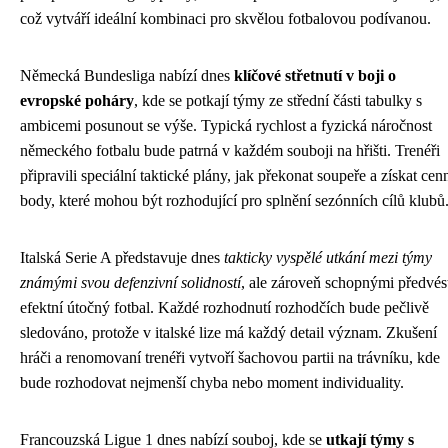
což vytváří ideální kombinaci pro skvělou fotbalovou podívanou.
Německá Bundesliga nabízí dnes
klíčové střetnutí v boji o
evropské poháry
, kde se potkají týmy ze střední části tabulky s
ambicemi posunout se výše. Typická rychlost a fyzická náročnost
německého fotbalu bude patrná v každém souboji na hřišti. Trenéři
připravili speciální taktické plány, jak překonat soupeře a získat cen
body, které mohou být rozhodující pro splnění sezónních cílů klubů
Italská Serie A představuje dnes
takticky vyspělé utkání mezi týmy
známými svou defenzivní solidností
, ale zároveň schopnými předvés
efektní útočný fotbal. Každé rozhodnutí rozhodčích bude pečlivě
sledováno, protože v italské lize má každý detail význam. Zkušení
hráči a renomovaní trenéři vytvoří šachovou partii na trávníku, kde
bude rozhodovat nejmenší chyba nebo moment individuality.
Francouzská Ligue 1 dnes nabízí souboj, kde se
utkají týmy s