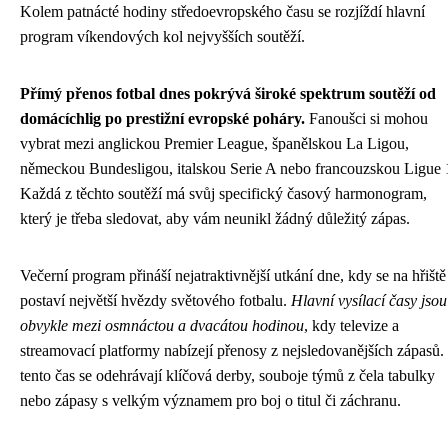
Kolem patnácté hodiny středoevropského času se rozjíždí hlavní
program víkendových kol nejvyšších soutěží.
Přímý přenos fotbal dnes pokrývá široké spektrum soutěží od
domácíchlig po prestižní evropské poháry.
Fanoušci si mohou
vybrat mezi anglickou Premier League, španělskou La Ligou,
německou Bundesligou, italskou Serie A nebo francouzskou Ligue 
Každá z těchto soutěží má svůj specifický časový harmonogram,
který je třeba sledovat, aby vám neunikl žádný důležitý zápas.
Večerní program přináší nejatraktivnější utkání dne, kdy se na hřiště
postaví největší hvězdy světového fotbalu.
Hlavní vysílací časy jsou
obvykle mezi osmnáctou a dvacátou hodinou
, kdy televize a
streamovací platformy nabízejí přenosy z nejsledovanějších zápasů.
tento čas se odehrávají klíčová derby, souboje týmů z čela tabulky
nebo zápasy s velkým významem pro boj o titul či záchranu.