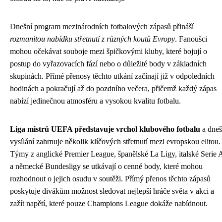
Dnešní program mezinárodních fotbalových zápasů přináší
rozmanitou nabídku střetnutí z různých koutů Evropy
. Fanoušci
mohou očekávat souboje mezi špičkovými kluby, které bojují o
postup do vyřazovacích fází nebo o důležité body v základních
skupinách. Přímé přenosy těchto utkání začínají již v odpoledních
hodinách a pokračují až do pozdního večera, přičemž každý zápas
nabízí jedinečnou atmosféru a vysokou kvalitu fotbalu.
Liga mistrů UEFA představuje vrchol klubového fotbalu
a dneš
vysílání zahrnuje několik klíčových střetnutí mezi evropskou elitou.
Týmy z anglické Premier League, španělské La Ligy, italské Serie 
a německé Bundesligy se utkávají o cenné body, které mohou
rozhodnout o jejich osudu v soutěži. Přímý přenos těchto zápasů
poskytuje divákům možnost sledovat nejlepší hráče světa v akci a
zažít napětí, které pouze Champions League dokáže nabídnout.