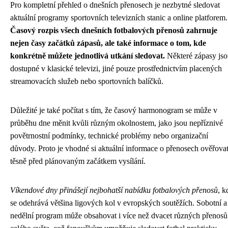
Pro kompletní přehled o dnešních přenosech je nezbytné sledovat
aktuální programy sportovních televizních stanic a online platforem.
Časový rozpis všech dnešních fotbalových přenosů zahrnuje
nejen časy začátků zápasů, ale také informace o tom, kde
konkrétně můžete jednotlivá utkání sledovat.
Některé zápasy js
dostupné v klasické televizi, jiné pouze prostřednictvím placených
streamovacích služeb nebo sportovních balíčků.
Důležité je také počítat s tím, že časový harmonogram se může v
průběhu dne měnit kvůli různým okolnostem, jako jsou nepříznivé
povětrnostní podmínky, technické problémy nebo organizační
důvody. Proto je vhodné si aktuální informace o přenosech ověřova
těsně před plánovaným začátkem vysílání.
Víkendové dny přinášejí nejbohatší nabídku fotbalových přenosů
, k
se odehrává většina ligových kol v evropských soutěžích. Sobotní a
nedělní program může obsahovat i více než dvacet různých přenosů