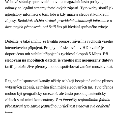
Webové stránky sportovních novin a magazínů často poskytují
odkazy na legální streamy fotbalových zápasů. Tyto weby slouží ja
agregátory informací o tom, kde a kdy můžete sledovat konkrétní
zápasy.
Redaktoři těchto stránek pravidelně aktualizují informace o
dostupných přenosech
, což šetří čas při hledání správného zdroje.
Důležité je také zmínit, že kvalita přenosu závisí na rychlosti vašeho
internetového připojení. Pro plynulé sledování v HD kvalitě je
doporučeno mít stabilní připojení s rychlostí alespoň 5 Mbps.
Při
sledování na mobilních datech je vhodné mít neomezený datov
tarif
, protože živé přenosy mohou spotřebovat značné množství dat
Regionální sportovní kanály někdy nabízejí bezplatné online přeno
vybraných zápasů, zejména těch méně sledovaných lig. Tyto přeno
mohou být geograficky omezené, ale často poskidují autentický
zážitek s místními komentátory.
Pro fanoušky regionálního fotbalu
představují tyto zdroje jedinečnou příležitost sledovat své oblíbené
týmy
.