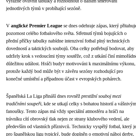
výrazně ovlivnit tabulky a rozhodnout o dalším směřování
jednotlivých týmů v probíhající sezóně.
V
anglické Premier League
se dnes odehraje zápas, který přitahuj
pozornost celého fotbalového světa. Střetnutí týmů bojujících o
přední příčky tabulky nabídne intenzivní fotbal plný technických
dovedností a taktických soubojů. Oba celky potřebují bodovat, aby
udržely krok s vedoucími týmy soutěže, což z utkání činí mimořádn
důležitou událost. Hráči budут motivováni k maximálnímu výkonu,
protože každý bod může být v závěru sezóny rozhodující pro
konečné umístění a případnou účast v evropských pohárech.
Španělská La Liga přináší dnes rovněž
prestižní souboj mezi
tradičními soupeři
, kde se utkají celky s bohatou historií a vášnivým
fanoušky. Tento zápas má vždy speciální atmosféru a hráči na
trávníku cítí obrovský tlak nejen ze strany klubového vedení, ale
především od vlastních příznivců. Technicky vyspělý fotbal, který j
pro španělskou ligu typický, bude doplněn o emotivní náboj derby,