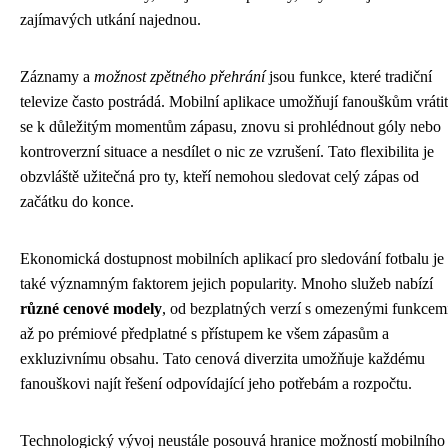
zajímavých utkání najednou.
Záznamy a
možnost zpětného přehrání
jsou funkce, které tradiční
televize často postrádá. Mobilní aplikace umožňují fanouškům vrátit
se k důležitým momentům zápasu, znovu si prohlédnout góly nebo
kontroverzní situace a nesdílet o nic ze vzrušení. Tato flexibilita je
obzvláště užitečná pro ty, kteří nemohou sledovat celý zápas od
začátku do konce.
Ekonomická dostupnost mobilních aplikací pro sledování fotbalu je
také významným faktorem jejich popularity. Mnoho služeb nabízí
různé cenové modely
, od bezplatných verzí s omezenými funkcem
až po prémiové předplatné s přístupem ke všem zápasům a
exkluzivnímu obsahu. Tato cenová diverzita umožňuje každému
fanouškovi najít řešení odpovídající jeho potřebám a rozpočtu.
Technologický vývoj neustále posouvá hranice možností mobilního