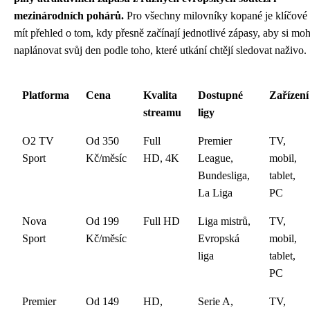
mezinárodních pohárů.
Pro všechny milovníky kopané je klíčové
mít přehled o tom, kdy přesně začínají jednotlivé zápasy, aby si moh
naplánovat svůj den podle toho, které utkání chtějí sledovat naživo.
Platforma
Cena
Kvalita
Dostupné
Zařízení
streamu
ligy
O2 TV
Od 350
Full
Premier
TV,
Sport
Kč/měsíc
HD, 4K
League,
mobil,
Bundesliga,
tablet,
La Liga
PC
Nova
Od 199
Full HD
Liga mistrů,
TV,
Sport
Kč/měsíc
Evropská
mobil,
liga
tablet,
PC
Premier
Od 149
HD,
Serie A,
TV,