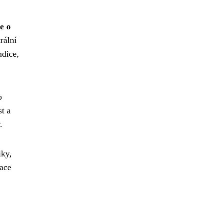
e o
rální
ndice,
o
st a
.
iky,
mace