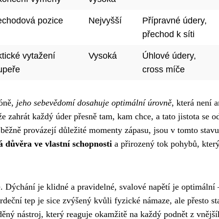
echodová pozice
Nejvyšší
Přípravné údery,
přechod k síti
tické vytažení
Vysoká
Úhlové údery,
upeře
cross míče
zóně,
jeho sebevědomí dosahuje optimální úrovně
, která není a
e zahrát každý úder přesně tam, kam chce, a tato jistota se od
 běžně provázejí důležité momenty zápasu, jsou v tomto stavu
á důvěra ve vlastní schopnosti
a přirozený tok pohybů, kter
 Dýchání je klidné a pravidelné, svalové napětí je optimální 
Srdeční tep je sice zvýšený kvůli fyzické námaze, ale přesto st
ěný nástroj, který reaguje okamžitě na každý podnět z vnějš