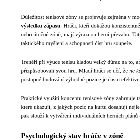
Důležitost tenisové zóny se projevuje zejména v mo
výsledku zápasu
. Hráči, kteří dokážou konzistentn
nebo útočné zóně, mají výraznou herní převahu. Tat
taktického myšlení a schopnosti číst hru soupeře.
Trenéři při výuce tenisu kladou velký důraz na to, a
přizpůsobovali svou hru. Mladí hráči se učí, že
ne k
postupné budování výhodné pozice je často efektivn
Praktické využití konceptu tenisové zóny zahrnuje ta
které ukazují, z jakých pozic na kurtu dosahují nej
pak slouží k vytváření individuálních herních plánů a
Psychologický stav hráče v zóně