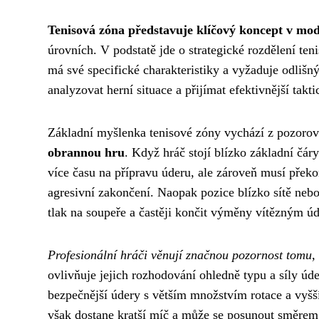
Tenisová zóna představuje klíčový koncept v mod
úrovních. V podstatě jde o strategické rozdělení ten
má své specifické charakteristiky a vyžaduje odliš
analyzovat herní situace a přijímat efektivnější tak
Základní myšlenka tenisové zóny vychází z pozorov
obrannou hru
. Když hráč stojí blízko základní čá
více času na přípravu úderu, ale zároveň musí překo
agresivní zakončení. Naopak pozice blízko sítě nebo
tlak na soupeře a častěji končit výměny vítězným ú
Profesionální hráči věnují značnou pozornost tomu,
ovlivňuje jejich rozhodování ohledně typu a síly úd
bezpečnější údery s větším množstvím rotace a vyšší 
však dostane kratší míč a může se posunout směrem 