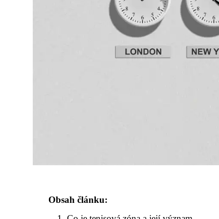
Obsah článku:
Co je tenisová zóna a její význam