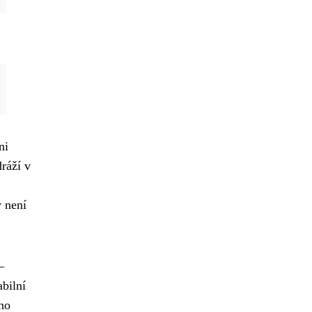
ni
ráží v
ý není
–
abilní
ího