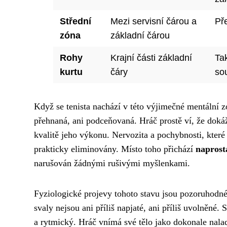
Střední
Mezi servisní čárou a
Př
zóna
základní čárou
Rohy
Krajní části základní
Tak
kurtu
čáry
so
Když se tenista nachází v této výjimečné mentální 
přehnaná, ani podceňovaná. Hráč prostě ví, že dokáž
kvalitě jeho výkonu. Nervozita a pochybnosti, které
prakticky eliminovány. Místo toho přichází
naprost
narušován žádnými rušivými myšlenkami.
Fyziologické projevy tohoto stavu jsou pozoruhodné.
svaly nejsou ani příliš napjaté, ani příliš uvolněné. 
a rytmický. Hráč vnímá své tělo jako dokonale nalad