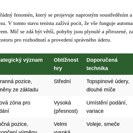
ádný fenomén, který se projevuje naprostým soustředěním a
u. V tomto stavu tenista zažívá pocit, že vše funguje automa
m. Míč se zdá být větší, pohyby jsou plynulé a přirozené, z
rostoru pro rozhodnutí a provedení správného úderu.
rategický význam
Obtížnost
Doporučená
hry
technika
ranná pozice,
Střední
Topspinové údery,
měny ze základu
dlouhé míče
lová zóna pro
Vysoká
Umístění podání,
dání
(přesnost)
variace
očná pozice,
Velmi
Voleje, smeče
končení výměny
vysoká