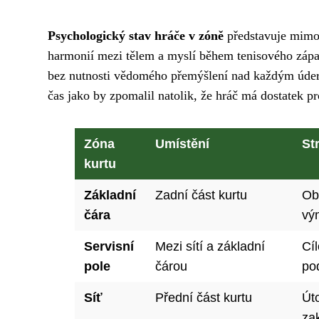
Psychologický stav hráče v zóně
představuje mimoř
harmonií mezi tělem a myslí během tenisového zápas
bez nutnosti vědomého přemýšlení nad každým údere
čas jako by zpomalil natolik, že hráč má dostatek p
Zóna
Umístění
St
kurtu
Základní
Zadní část kurtu
Ob
čára
vý
Servisní
Mezi sítí a základní
Cí
pole
čárou
po
Síť
Přední část kurtu
Út
za