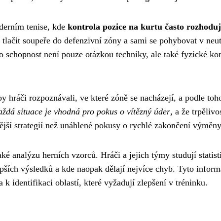
derním tenise, kde
kontrola pozice na kurtu často rozhoduj
ě tlačit soupeře do defenzivní zóny a sami se pohybovat v neut
o schopnost není pouze otázkou techniky, ale také fyzické ko
by hráči rozpoznávali, ve které zóně se nacházejí, a podle toh
aždá situace je vhodná pro pokus o vítězný úder
, a že trpělivo
ější strategií než unáhlené pokusy o rychlé zakončení výměny
ké analýzu herních vzorců. Hráči a jejich týmy studují statist
lepších výsledků a kde naopak dělají nejvíce chyb. Tyto infor
 k identifikaci oblastí, které vyžadují zlepšení v tréninku.