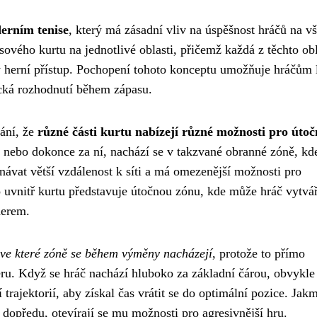
erním tenise
, který má zásadní vliv na úspěšnost hráčů na v
isového kurtu na jednotlivé oblasti, přičemž každá z těchto obl
ný herní přístup. Pochopení tohoto konceptu umožňuje hráčům 
tická rozhodnutí během zápasu.
ání, že
různé části kurtu nabízejí různé možnosti pro útoč
ry nebo dokonce za ní, nachází se v takzvané obranné zóně, k
návat větší vzdálenost k síti a má omezenější možnosti pro
 uvnitř kurtu představuje útočnou zónu, kde může hráč vytvá
derem.
 ve které zóně se během výměny nacházejí
, protože to přímo
eru. Když se hráč nachází hluboko za základní čárou, obvykle
trajektorií, aby získal čas vrátit se do optimální pozice. Jakm
dopředu, otevírají se mu možnosti pro agresivnější hru.