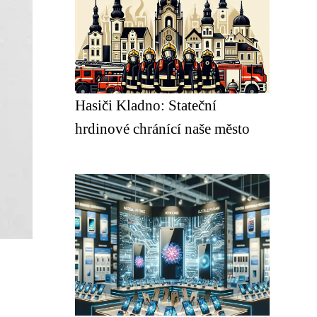
Hasiči Kladno: Stateční
hrdinové chránící naše město