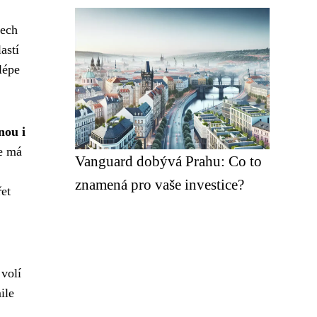
šech
astí
lépe
nou i
de má
Vanguard dobývá Prahu: Co to
znamená pro vaše investice?
řet
 volí
ile