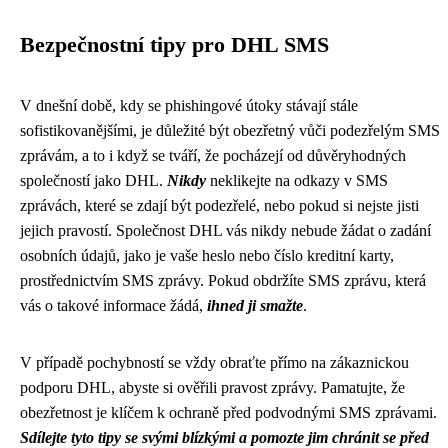
Bezpečnostní tipy pro DHL SMS
V dnešní době, kdy se phishingové útoky stávají stále
sofistikovanějšími, je důležité být obezřetný vůči podezřelým SMS
zprávám, a to i když se tváří, že pocházejí od důvěryhodných
společností jako DHL.
Nikdy
neklikejte na odkazy v SMS
zprávách, které se zdají být podezřelé, nebo pokud si nejste jisti
jejich pravostí. Společnost DHL vás nikdy nebude žádat o zadání
osobních údajů, jako je vaše heslo nebo číslo kreditní karty,
prostřednictvím SMS zprávy. Pokud obdržíte SMS zprávu, která
vás o takové informace žádá,
ihned ji smažte
.
V případě pochybností se vždy obraťte přímo na zákaznickou
podporu DHL, abyste si ověřili pravost zprávy. Pamatujte, že
obezřetnost je klíčem k ochraně před podvodnými SMS zprávami.
Sdílejte tyto tipy se svými blízkými a pomozte jim chránit se před