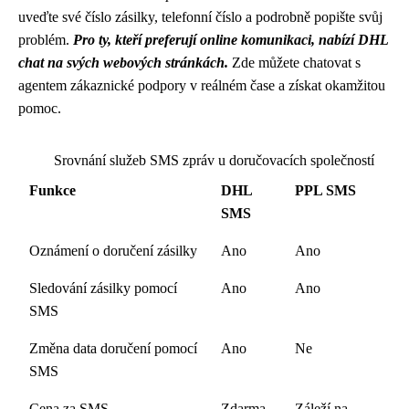
uveďte své číslo zásilky, telefonní číslo a podrobně popište svůj
problém.
Pro ty, kteří preferují online komunikaci, nabízí DHL
chat na svých webových stránkách.
Zde můžete chatovat s
agentem zákaznické podpory v reálném čase a získat okamžitou
pomoc.
Srovnání služeb SMS zpráv u doručovacích společností
Funkce
DHL
PPL SMS
SMS
Oznámení o doručení zásilky
Ano
Ano
Sledování zásilky pomocí
Ano
Ano
SMS
Změna data doručení pomocí
Ano
Ne
SMS
Cena za SMS
Zdarma
Záleží na