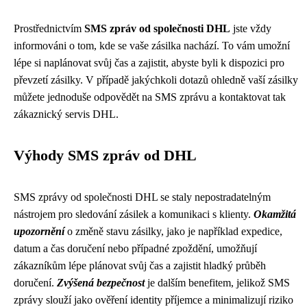
Prostřednictvím
SMS zpráv od společnosti DHL
jste vždy
informováni o tom, kde se vaše zásilka nachází. To vám umožní
lépe si naplánovat svůj čas a zajistit, abyste byli k dispozici pro
převzetí zásilky. V případě jakýchkoli dotazů ohledně vaší zásilky
můžete jednoduše odpovědět na SMS zprávu a kontaktovat tak
zákaznický servis DHL.
Výhody SMS zpráv od DHL
SMS zprávy od společnosti DHL se staly nepostradatelným
nástrojem pro sledování zásilek a komunikaci s klienty.
Okamžitá
upozornění
o změně stavu zásilky, jako je například expedice,
datum a čas doručení nebo případné zpoždění, umožňují
zákazníkům lépe plánovat svůj čas a zajistit hladký průběh
doručení.
Zvýšená bezpečnost
je dalším benefitem, jelikož SMS
zprávy slouží jako ověření identity příjemce a minimalizují riziko