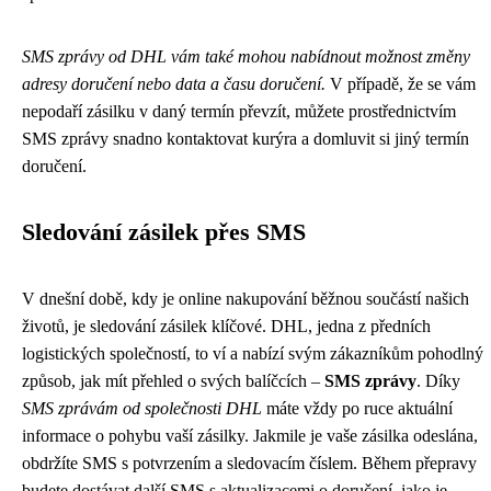
SMS zprávy od DHL vám také mohou nabídnout možnost změny
adresy doručení nebo data a času doručení.
V případě, že se vám
nepodaří zásilku v daný termín převzít, můžete prostřednictvím
SMS zprávy snadno kontaktovat kurýra a domluvit si jiný termín
doručení.
Sledování zásilek přes SMS
V dnešní době, kdy je online nakupování běžnou součástí našich
životů, je sledování zásilek klíčové. DHL, jedna z předních
logistických společností, to ví a nabízí svým zákazníkům pohodlný
způsob, jak mít přehled o svých balíčcích –
SMS zprávy
. Díky
SMS zprávám od společnosti DHL
máte vždy po ruce aktuální
informace o pohybu vaší zásilky. Jakmile je vaše zásilka odeslána,
obdržíte SMS s potvrzením a sledovacím číslem. Během přepravy
budete dostávat další SMS s aktualizacemi o doručení, jako je