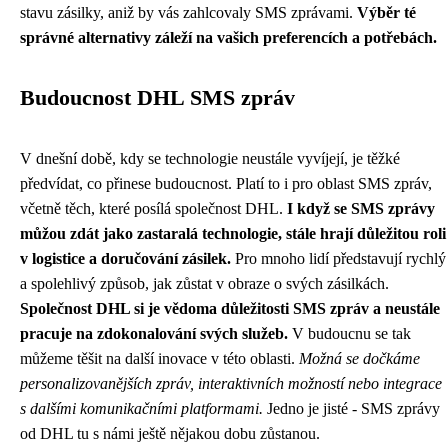
stavu zásilky, aniž by vás zahlcovaly SMS zprávami.
Výběr té
správné alternativy záleží na vašich preferencích a potřebách.
Budoucnost DHL SMS zpráv
V dnešní době, kdy se technologie neustále vyvíjejí, je těžké
předvídat, co přinese budoucnost. Platí to i pro oblast SMS zpráv,
včetně těch, které posílá společnost DHL.
I když se SMS zprávy
můžou zdát jako zastaralá technologie, stále hrají důležitou roli
v logistice a doručování zásilek.
Pro mnoho lidí představují rychlý
a spolehlivý způsob, jak zůstat v obraze o svých zásilkách.
Společnost DHL si je vědoma důležitosti SMS zpráv a neustále
pracuje na zdokonalování svých služeb.
V budoucnu se tak
můžeme těšit na další inovace v této oblasti.
Možná se dočkáme
personalizovanějších zpráv, interaktivních možností nebo integrace
s dalšími komunikačními platformami.
Jedno je jisté - SMS zprávy
od DHL tu s námi ještě nějakou dobu zůstanou.