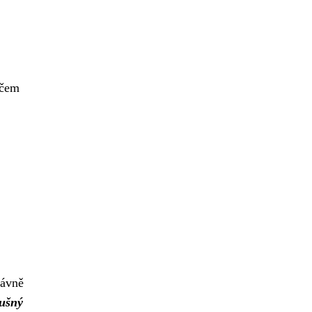
áčem
rávně
ušný