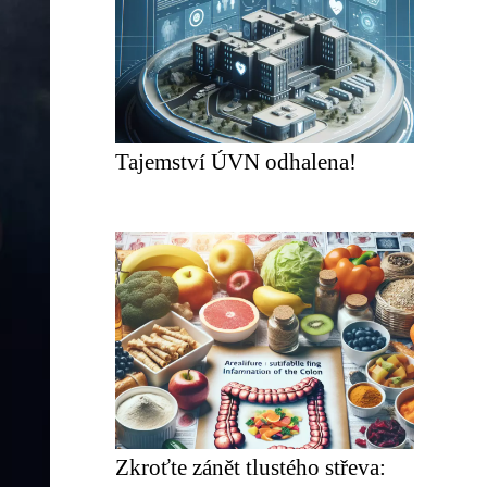
Tajemství ÚVN odhalena!
Zkroťte zánět tlustého střeva: