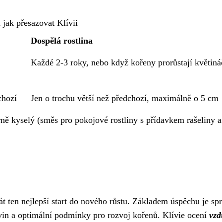
 jak přesazovat Klívii
Dospělá rostlina
Každé 2-3 roky, nebo když kořeny prorůstají květin
chozí
Jen o trochu větší než předchozí, maximálně o 5 cm
ně kyselý (směs pro pokojové rostliny s přídavkem rašeliny a
přát ten nejlepší start do nového růstu. Základem úspěchu je sp
 živin a optimální podmínky pro rozvoj kořenů. Klívie ocení
vzd