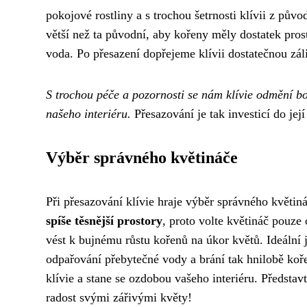
pokojové rostliny a s trochou šetrnosti klívii z pů
větší než ta původní, aby kořeny měly dostatek pros
voda. Po přesazení dopřejeme klívii dostatečnou záli
S trochou péče a pozornosti se nám klívie odmění 
našeho interiéru.
Přesazování je tak investicí do jej
Výběr správného květináče
Při přesazování klívie hraje výběr správného květiná
spíše těsnější prostory
, proto volte květináč pouze
vést k bujnému růstu kořenů na úkor květů. Ideální j
odpařování přebytečné vody a brání tak hnilobě ko
klívie a stane se ozdobou vašeho interiéru. Představ
radost svými zářivými květy!