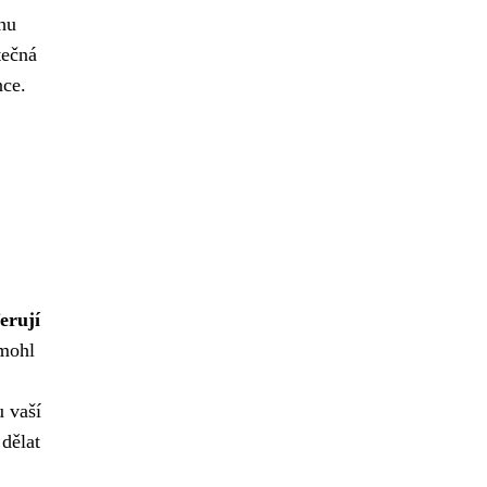
chu
tečná
nce.
erují
 mohl
 vaší
 dělat