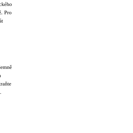
ického
ž. Pro
át
Jemně
a
traňte
.