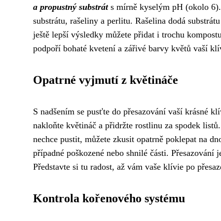
a propustný substrát
s mírně kyselým pH (okolo 6). 
substrátu, rašeliny a perlitu. Rašelina dodá substrát
ještě lepší výsledky můžete přidat i trochu kompostu
podpoří bohaté kvetení a zářivé barvy květů vaší klí
Opatrné vyjmutí z květináče
S nadšením se pusťte do přesazování vaší krásné kl
nakloňte květináč a přidržte rostlinu za spodek listů
nechce pustit, můžete zkusit opatrně poklepat na dn
případné poškozené nebo shnilé části. Přesazování je
Představte si tu radost, až vám vaše klívie po přesa
Kontrola kořenového systému