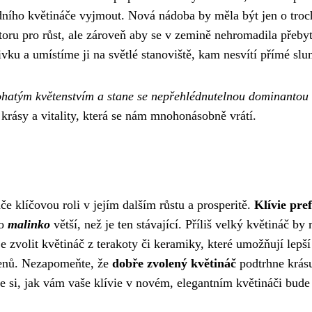
vodního květináče vyjmout. Nová nádoba by měla být jen o tro
toru pro růst, ale zároveň aby se v zemině nehromadila přeby
vku a umístíme ji na světlé stanoviště, kam nesvítí přímé slu
bohatým květenstvím a stane se nepřehlédnutelnou dominantou
í krásy a vitality, která se nám mnohonásobně vrátí.
če klíčovou roli v jejím dalším růstu a prosperitě.
Klívie pref
 o
malinko
větší, než je ten stávající. Příliš velký květináč by
e zvolit květináč z terakoty či keramiky, které umožňují lepší
řenů. Nezapomeňte, že
dobře zvolený květináč
podtrhne krásu
te si, jak vám vaše klívie v novém, elegantním květináči bude