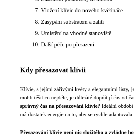
Vložení klívie do nového květináče
Zasypání substrátem a zalití
Umístění na vhodné stanoviště
Další péče po přesazení
Kdy přesazovat klívii
Klívie, s jejími zářivými květy a elegantními listy
mohli těšit co nejdéle, je důležité dopřát jí čas o
správný čas na přesazování klívie?
Ideální období 
má dostatek energie na to, aby se rychle adaptovala
Přesazování klívie není nic složitého a zvládne ho