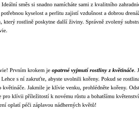
Ideální směs si snadno namícháte sami z kvalitního zahradn
u potřebnou kyselost a perlitu zajistí vzdušnost a dobrou drená
, který rostlině poskytne další živiny. Správně zvolený substr
vie.
ívie! Prvním krokem je
opatrné vyjmutí rostliny z květináče
. 
. Lehce s ní zakruťte, abyste uvolnili kořeny. Pokud se rostlin
o květináče. Jakmile je klívie venku, prohlédněte kořeny. Ods
 pro klívii příležitostí k novému růstu a bohatšímu květenství
zení oplatí péči záplavou nádherných květů!