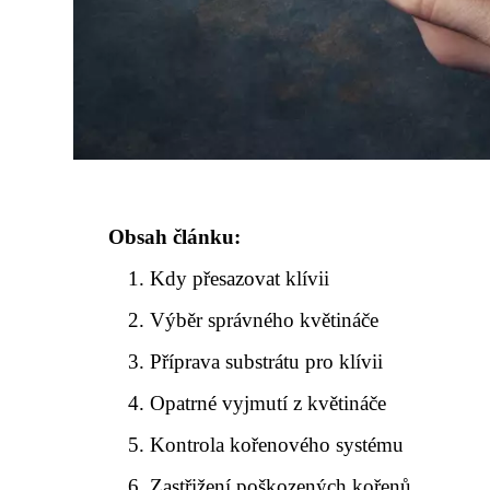
Obsah článku:
Kdy přesazovat klívii
Výběr správného květináče
Příprava substrátu pro klívii
Opatrné vyjmutí z květináče
Kontrola kořenového systému
Zastřižení poškozených kořenů