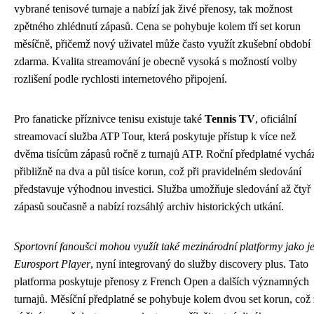
vybrané tenisové turnaje a nabízí jak živé přenosy, tak možnost
zpětného zhlédnutí zápasů. Cena se pohybuje kolem tří set korun
měsíčně, přičemž nový uživatel může často využít zkušební období
zdarma. Kvalita streamování je obecně vysoká s možností volby
rozlišení podle rychlosti internetového připojení.
Pro fanaticke příznivce tenisu existuje také
Tennis TV
, oficiální
streamovací služba ATP Tour, která poskytuje přístup k více než
dvěma tisícům zápasů ročně z turnajů ATP. Roční předplatné vychá
přibližně na dva a půl tisíce korun, což při pravidelném sledování
představuje výhodnou investici. Služba umožňuje sledování až čtyř
zápasů současně a nabízí rozsáhlý archiv historických utkání.
Sportovní fanoušci mohou využít také mezinárodní platformy jako j
Eurosport Player
, nyní integrovaný do služby discovery plus. Tato
platforma poskytuje přenosy z French Open a dalších významných
turnajů. Měsíční předplatné se pohybuje kolem dvou set korun, což 