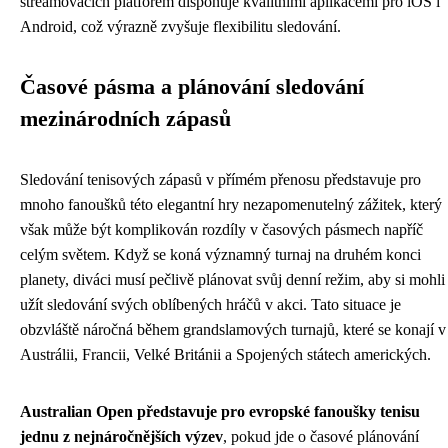
streamovacích platforem disponuje kvalitními aplikacemi pro iOS i
Android, což výrazně zvyšuje flexibilitu sledování.
Časové pásma a plánování sledování
mezinárodních zápasů
Sledování tenisových zápasů v přímém přenosu představuje pro
mnoho fanoušků této elegantní hry nezapomenutelný zážitek, který
však může být komplikován rozdíly v časových pásmech napříč
celým světem. Když se koná významný turnaj na druhém konci
planety, diváci musí pečlivě plánovat svůj denní režim, aby si mohli
užít sledování svých oblíbených hráčů v akci. Tato situace je
obzvláště náročná během grandslamových turnajů, které se konají v
Austrálii, Francii, Velké Británii a Spojených státech amerických.
Australian Open představuje pro evropské fanoušky tenisu
jednu z nejnáročnějších výzev
, pokud jde o časové plánování