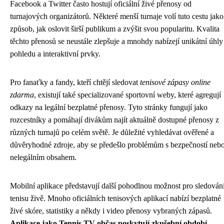
Facebook a Twitter často hostují oficiální živé přenosy od
turnajových organizátorů. Některé menší turnaje volí tuto cestu jako
způsob, jak oslovit širší publikum a zvýšit svou popularitu. Kvalita
těchto přenosů se neustále zlepšuje a mnohdy nabízejí unikátní úhly
pohledu a interaktivní prvky.
Pro fanaťky a fandy, kteří chtějí sledovat
tenisové zápasy online
zdarma
, existují také specializované sportovní weby, které agregují
odkazy na legální bezplatné přenosy. Tyto stránky fungují jako
rozcestníky a pomáhají divákům najít aktuálně dostupné přenosy z
různých turnajů po celém světě. Je důležité vyhledávat ověřené a
důvěryhodné zdroje, aby se předešlo problémům s bezpečností neb
nelegálním obsahem.
Mobilní aplikace představují další pohodlnou možnost pro sledován
tenisu živě. Mnoho oficiálních tenisových aplikací nabízí bezplatné
živé skóre, statistiky a někdy i video přenosy vybraných zápasů.
Aplikace jako Tennis TV občas poskytují zkušební období