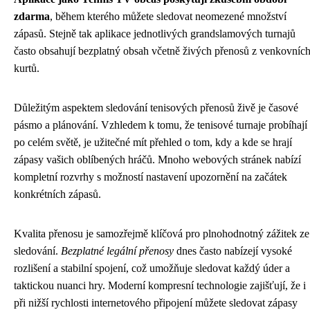
zdarma
, během kterého můžete sledovat neomezené množství
zápasů. Stejně tak aplikace jednotlivých grandslamových turnajů
často obsahují bezplatný obsah včetně živých přenosů z venkovníc
kurtů.
Důležitým aspektem sledování tenisových přenosů živě je časové
pásmo a plánování. Vzhledem k tomu, že tenisové turnaje probíhají
po celém světě, je užitečné mít přehled o tom, kdy a kde se hrají
zápasy vašich oblíbených hráčů. Mnoho webových stránek nabízí
kompletní rozvrhy s možností nastavení upozornění na začátek
konkrétních zápasů.
Kvalita přenosu je samozřejmě klíčová pro plnohodnotný zážitek ze
sledování.
Bezplatné legální přenosy
dnes často nabízejí vysoké
rozlišení a stabilní spojení, což umožňuje sledovat každý úder a
taktickou nuanci hry. Moderní kompresní technologie zajišťují, že i
při nižší rychlosti internetového připojení můžete sledovat zápasy