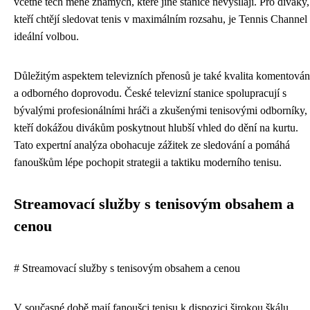
včetně těch méně známých, které jiné stanice nevysílají. Pro diváky,
kteří chtějí sledovat tenis v maximálním rozsahu, je Tennis Channel
ideální volbou.
Důležitým aspektem televizních přenosů je také kvalita komentován
a odborného doprovodu. České televizní stanice spolupracují s
bývalými profesionálními hráči a zkušenými tenisovými odborníky,
kteří dokážou divákům poskytnout hlubší vhled do dění na kurtu.
Tato expertní analýza obohacuje zážitek ze sledování a pomáhá
fanouškům lépe pochopit strategii a taktiku moderního tenisu.
Streamovací služby s tenisovým obsahem a
cenou
# Streamovací služby s tenisovým obsahem a cenou
V současné době mají fanoušci tenisu k dispozici širokou škálu