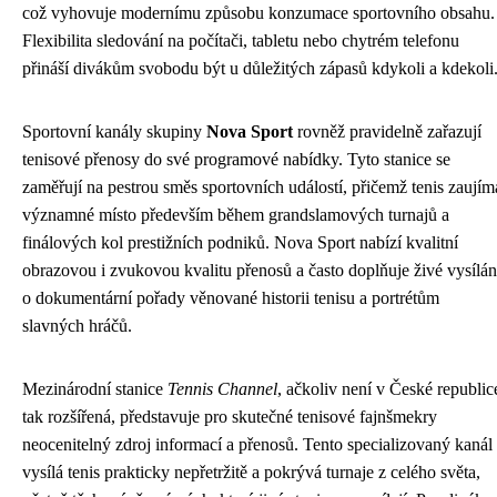
což vyhovuje modernímu způsobu konzumace sportovního obsahu.
Flexibilita sledování na počítači, tabletu nebo chytrém telefonu
přináší divákům svobodu být u důležitých zápasů kdykoli a kdekoli
Sportovní kanály skupiny
Nova Sport
rovněž pravidelně zařazují
tenisové přenosy do své programové nabídky. Tyto stanice se
zaměřují na pestrou směs sportovních událostí, přičemž tenis zaujím
významné místo především během grandslamových turnajů a
finálových kol prestižních podniků. Nova Sport nabízí kvalitní
obrazovou i zvukovou kvalitu přenosů a často doplňuje živé vysílán
o dokumentární pořady věnované historii tenisu a portrétům
slavných hráčů.
Mezinárodní stanice
Tennis Channel
, ačkoliv není v České republic
tak rozšířená, představuje pro skutečné tenisové fajnšmekry
neocenitelný zdroj informací a přenosů. Tento specializovaný kanál
vysílá tenis prakticky nepřetržitě a pokrývá turnaje z celého světa,