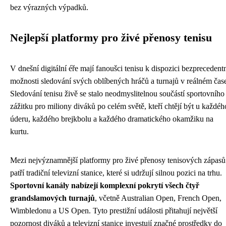
bez výrazných výpadků.
Nejlepší platformy pro živé přenosy tenisu
V dnešní digitální éře mají fanoušci tenisu k dispozici bezprecedent
možnosti sledování svých oblíbených hráčů a turnajů v reálném čas
Sledování tenisu živě se stalo neodmyslitelnou součástí sportovního
zážitku pro miliony diváků po celém světě, kteří chtějí být u každéh
úderu, každého brejkbolu a každého dramatického okamžiku na
kurtu.
Mezi nejvýznamnější platformy pro živé přenosy tenisových zápasů
patří tradiční televizní stanice, které si udržují silnou pozici na trhu.
Sportovní kanály nabízejí komplexní pokrytí všech čtyř
grandslamových turnajů
, včetně Australian Open, French Open,
Wimbledonu a US Open. Tyto prestižní události přitahují největší
pozornost diváků a televizní stanice investují značné prostředky do