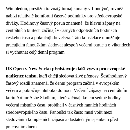
Wimbledon, prestižní travnatý turnaj konaný v Londýně, rovněž
nabízí relativně komfortní časové podmínky pro středoevropské
diváky. Hodinový časový posun znamená, že hlavní zápasy na
centrálních kurtech začínají v časných odpoledních hodinách
českého času a pokračují do večera. Tato konstelace umožňuje
pracujícím fanouškům sledovat alespoň večerní partie a o víkendec
si vychutnat celý denní program.
US Open v New Yorku představuje další výzvu pro evropské
nadšence tenisu
, kteří chtějí sledovat živé přenosy. Šestihodinový
časový rozdíl znamená, že denní program začíná v evropském
večeru a pokračuje hluboko do noci. Večerní zápasy na centrálním
kurtu Arthur Ashe Stadium, které začínají kolem sedmé hodiny
večerní místního času, probíhají v časných ranních hodinách
středoevropského času. Fanoušci tak často musí volit mezi
sledováním kompletních zápasů a dostatečným spánkem před
pracovním dnem.