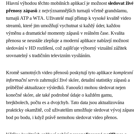
Hlavní výhodou těchto mobilních aplikací je možnost
sledovat živé
přenosy zápasů
z nejvýznamnějších turnajů včetně grandslamu,
turnajů ATP a WTA. Uživatelé mají přístup k vysoké kvalitě video
streamů, které jim umožňují vychutnat si každý úder, každou
výměnu a dramatické momenty zápasů v reálném čase. Kvalita
přenosu se neustále zlepšuje a moderní aplikace nabízejí možnost
sledování v HD rozlišení, což zajišťuje výborný vizuální zážitek
srovnatelný s tradičním televizním vysíláním.
Kromě samotných video přenosů poskytují tyto aplikace
komplexní
informační servis
zahrnující živé skóre, detailní statistiky zápasů a
průběžné aktualizace výsledků. Fanoušci mohou sledovat nejen
konečné skóre, ale také podrobné údaje o každém gamu,
brejkbolech, počtu es a dvojchyb. Tato data jsou aktualizována
prakticky okamžitě, což uživatelům umožňuje sledovat vývoj zápas
bod po bodu, i když právě nemohou sledovat video přenos.