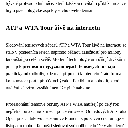
bývalé profesionální hráče, kteří dokážou divákům přiblížit nuance
hry a psychologické aspekty vrcholového tenisu.
ATP a WTA Tour živě na internetu
Sledování tenisových zápasů ATP a WTA Tour živě na internetu se
stalo v posledních letech naprosto běžnou záležitostí pro miliony
fanoušků po celém světě. Moderní technologie umožňují divákům
přístup k
přenosům nejvýznamnějších tenisových turnajů
prakticky odkudkoliv, kde mají připojení k internetu. Tato forma
konzumace sportu přináší nebývalou flexibilitu a pohodlí, které
tradiční televizní vysílání nemůže plně nabídnout.
Profesionální tenisové okruhy ATP a WTA nabízejí po celý rok
nepřetržitou akci na kurtech po celém světě. Od ledových Australia
Open přes antukovou sezónu ve Francii až po závěrečné turnaje v
listopadu mohou fanoušci sledovat své oblíbené hráče v akci téměř