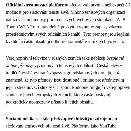
Oficiální streamovací platformy
představují první a nejbezpečnějš
možnost pro sledování tenisu živě. Mnoho tenisových organizací
nabízí vlastní přenosy přímo na svých webových stránkách. ATP
Tour a WTA Tour pravidelně poskytují vybrané zápasy zdarma
prostřednictvím svých oficiálních kanálů. Tyto přenosy jsou legální,
kvalitní a často obsahují odborné komentáře v různých jazycích.
Veřejnoprávní televize v různých zemích také nabízejí
bezplatné
online přenosy
významných tenisových událostí. Česká televize
tradičně vysílá vybrané zápasy z grandslamových turnajů, což
znamená, že tyto přenosy jsou dostupné i online prostřednictvím
jejich streamovací služby ČT sport. Podobně fungují i veřejnoprávn
stanice v jiných evropských zemích, které často poskytují
geograficky neomezený přístup k jejich obsahu.
Sociální média se stala překvapivě důležitým zdrojem
pro
sledování tenisových přenosů živě. Platformy jako YouTube,