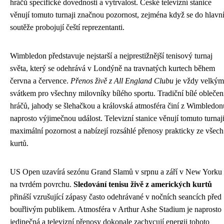
hráčů specifické dovednosti a vytrvalost. České televizní stanice
věnují tomuto turnaji značnou pozornost, zejména když se do hlavn
soutěže probojují čeští reprezentanti.
Wimbledon představuje nejstarší a nejprestižnější tenisový turnaj
světa, který se odehrává v Londýně na travnatých kurtech během
června a července.
Přenos živě z All England Clubu
je vždy velkým
svátkem pro všechny milovníky bílého sportu. Tradiční bílé oblečen
hráčů, jahody se šlehačkou a královská atmosféra činí z Wimbledon
naprosto výjimečnou událost. Televizní stanice věnují tomuto turnaj
maximální pozornost a nabízejí rozsáhlé přenosy prakticky ze všech
kurtů.
US Open uzavírá sezónu Grand Slamů v srpnu a září v New Yorku
na tvrdém povrchu.
Sledování tenisu živě z amerických kurtů
přináší vzrušující zápasy často odehrávané v nočních seancích před
bouřlivým publikem. Atmosféra v Arthur Ashe Stadium je naprosto
jedinečná a televizní přenosy dokonale zachycují energii tohoto