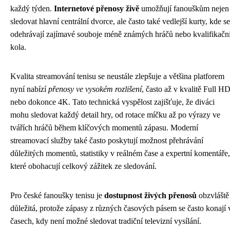
každý týden.
Internetové přenosy živě
umožňují fanouškům nejen
sledovat hlavní centrální dvorce, ale často také vedlejší kurty, kde se
odehrávají zajímavé souboje méně známých hráčů nebo kvalifikačn
kola.
Kvalita streamování tenisu se neustále zlepšuje a většina platforem
nyní nabízí
přenosy ve vysokém rozlišení
, často až v kvalitě Full H
nebo dokonce 4K. Tato technická vyspělost zajišťuje, že diváci
mohu sledovat každý detail hry, od rotace míčku až po výrazy ve
tvářích hráčů během klíčových momentů zápasu. Moderní
streamovací služby také často poskytují možnost přehrávání
důležitých momentů, statistiky v reálném čase a expertní komentáře,
které obohacují celkový zážitek ze sledování.
Pro české fanoušky tenisu je
dostupnost živých přenosů
obzvláště
důležitá, protože zápasy z různých časových pásem se často konají 
časech, kdy není možné sledovat tradiční televizní vysílání.