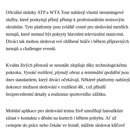
Oficiální stránky ATP a WTA Tour nabízejí vlastní streamingové
služby, které poskytují přímý přístup k profesionálním tenisovým
okruhům. Tyto platformy jsou zvláště cenné pro sledování menších
turnajů, které nemusí být pokryty hlavními televizními stanicemi.
Diváci tak mohou sledovat své oblíbené hráče i během přípravných
turnajů a challenger eventů.
Kvalita živých přenosů se neustále zlepšuje díky technologickému
pokroku.
Vysoké rozlišení, plynulý obraz a minimální zpoždění
jsou
dnes standardem, který diváci očekávají. Některé platformy nabízejí
dokonce možnost sledování v rozlišení 4K, což přináší
bezprecedentní detaily a realismus sportovního zážitku.
Mobilní aplikace pro sledování tenisu živě umožňují fanouškům
zůstat v kontaktu s děním na kurtech i během pohybu. Ať už
cestujete do práce nebo čekáte ve frontě, můžete sledovat klíčové