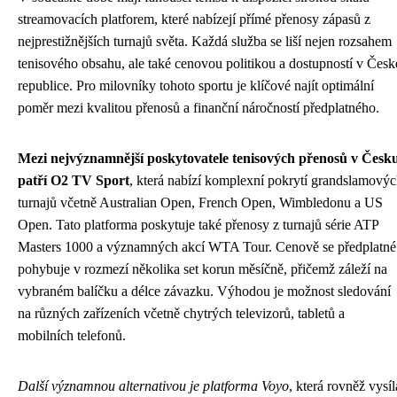
streamovacích platforem, které nabízejí přímé přenosy zápasů z
nejprestižnějších turnajů světa. Každá služba se liší nejen rozsahem
tenisového obsahu, ale také cenovou politikou a dostupností v Česk
republice. Pro milovníky tohoto sportu je klíčové najít optimální
poměr mezi kvalitou přenosů a finanční náročností předplatného.
Mezi nejvýznamnější poskytovatele tenisových přenosů v Česk
patří O2 TV Sport
, která nabízí komplexní pokrytí grandslamový
turnajů včetně Australian Open, French Open, Wimbledonu a US
Open. Tato platforma poskytuje také přenosy z turnajů série ATP
Masters 1000 a významných akcí WTA Tour. Cenově se předplatné
pohybuje v rozmezí několika set korun měsíčně, přičemž záleží na
vybraném balíčku a délce závazku. Výhodou je možnost sledování
na různých zařízeních včetně chytrých televizorů, tabletů a
mobilních telefonů.
Další významnou alternativou je platforma Voyo
, která rovněž vysíl