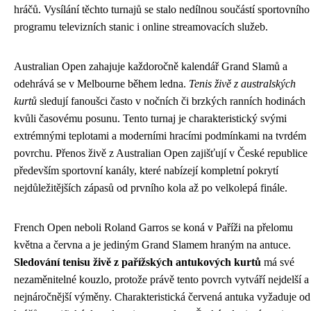
hráčů. Vysílání těchto turnajů se stalo nedílnou součástí sportovního
programu televizních stanic i online streamovacích služeb.
Australian Open zahajuje každoročně kalendář Grand Slamů a
odehrává se v Melbourne během ledna.
Tenis živě z australských
kurtů
sledují fanoušci často v nočních či brzkých ranních hodinách
kvůli časovému posunu. Tento turnaj je charakteristický svými
extrémnými teplotami a moderními hracími podmínkami na tvrdém
povrchu. Přenos živě z Australian Open zajišťují v České republice
především sportovní kanály, které nabízejí kompletní pokrytí
nejdůležitějších zápasů od prvního kola až po velkolepá finále.
French Open neboli Roland Garros se koná v Paříži na přelomu
května a června a je jediným Grand Slamem hraným na antuce.
Sledování tenisu živě z pařížských antukových kurtů
má své
nezaměnitelné kouzlo, protože právě tento povrch vytváří nejdelší a
nejnáročnější výměny. Charakteristická červená antuka vyžaduje od