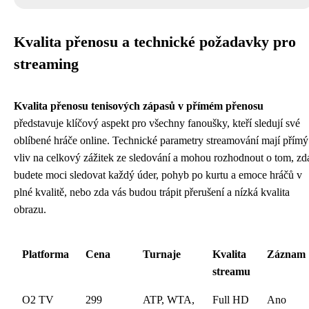
Kvalita přenosu a technické požadavky pro
streaming
Kvalita přenosu tenisových zápasů v přímém přenosu
představuje klíčový aspekt pro všechny fanoušky, kteří sledují své
oblíbené hráče online. Technické parametry streamování mají přímý
vliv na celkový zážitek ze sledování a mohou rozhodnout o tom, zd
budete moci sledovat každý úder, pohyb po kurtu a emoce hráčů v
plné kvalitě, nebo zda vás budou trápit přerušení a nízká kvalita
obrazu.
Platforma
Cena
Turnaje
Kvalita
Záznam
streamu
O2 TV
299
ATP, WTA,
Full HD
Ano