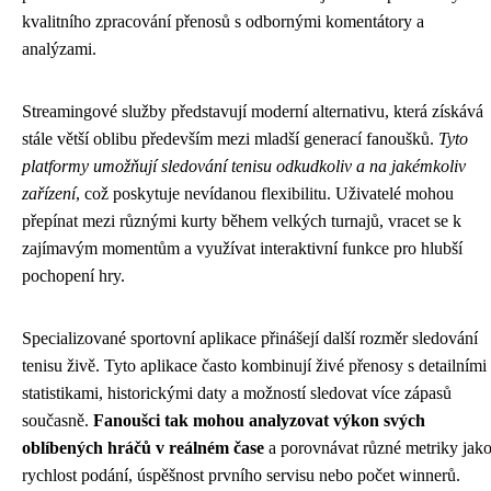
kvalitního zpracování přenosů s odbornými komentátory a
analýzami.
Streamingové služby představují moderní alternativu, která získává
stále větší oblibu především mezi mladší generací fanoušků.
Tyto
platformy umožňují sledování tenisu odkudkoliv a na jakémkoliv
zařízení
, což poskytuje nevídanou flexibilitu. Uživatelé mohou
přepínat mezi různými kurty během velkých turnajů, vracet se k
zajímavým momentům a využívat interaktivní funkce pro hlubší
pochopení hry.
Specializované sportovní aplikace přinášejí další rozměr sledování
tenisu živě. Tyto aplikace často kombinují živé přenosy s detailními
statistikami, historickými daty a možností sledovat více zápasů
současně.
Fanoušci tak mohou analyzovat výkon svých
oblíbených hráčů v reálném čase
a porovnávat různé metriky jak
rychlost podání, úspěšnost prvního servisu nebo počet winnerů.