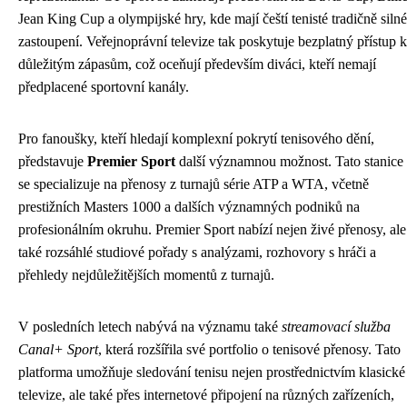
Jean King Cup a olympijské hry, kde mají čeští tenisté tradičně silné
zastoupení. Veřejnoprávní televize tak poskytuje bezplatný přístup k
důležitým zápasům, což oceňují především diváci, kteří nemají
předplacené sportovní kanály.
Pro fanoušky, kteří hledají komplexní pokrytí tenisového dění,
představuje
Premier Sport
další významnou možnost. Tato stanice
se specializuje na přenosy z turnajů série ATP a WTA, včetně
prestižních Masters 1000 a dalších významných podniků na
profesionálním okruhu. Premier Sport nabízí nejen živé přenosy, ale
také rozsáhlé studiové pořady s analýzami, rozhovory s hráči a
přehledy nejdůležitějších momentů z turnajů.
V posledních letech nabývá na významu také
streamovací služba
Canal+ Sport
, která rozšířila své portfolio o tenisové přenosy. Tato
platforma umožňuje sledování tenisu nejen prostřednictvím klasické
televize, ale také přes internetové připojení na různých zařízeních,