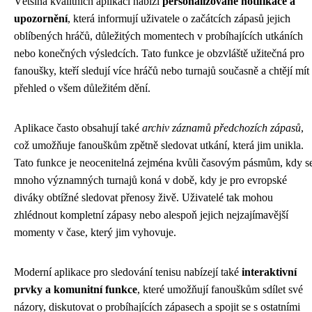
Většina kvalitních aplikací nabízí
personalizované notifikace a
upozornění
, která informují uživatele o začátcích zápasů jejich
oblíbených hráčů, důležitých momentech v probíhajících utkáních
nebo konečných výsledcích. Tato funkce je obzvláště užitečná pro
fanoušky, kteří sledují více hráčů nebo turnajů současně a chtějí mít
přehled o všem důležitém dění.
Aplikace často obsahují také
archiv záznamů předchozích zápasů
,
což umožňuje fanouškům zpětně sledovat utkání, která jim unikla.
Tato funkce je neocenitelná zejména kvůli časovým pásmům, kdy s
mnoho významných turnajů koná v době, kdy je pro evropské
diváky obtížné sledovat přenosy živě. Uživatelé tak mohou
zhlédnout kompletní zápasy nebo alespoň jejich nejzajímavější
momenty v čase, který jim vyhovuje.
Moderní aplikace pro sledování tenisu nabízejí také
interaktivní
prvky a komunitní funkce
, které umožňují fanouškům sdílet své
názory, diskutovat o probíhajících zápasech a spojit se s ostatními