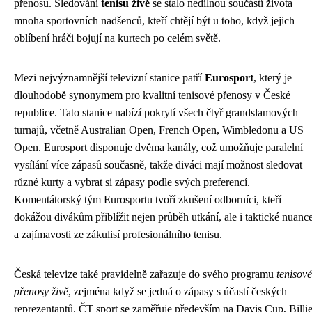
přenosu. Sledování
tenisu živě
se stalo nedílnou součástí života
mnoha sportovních nadšenců, kteří chtějí být u toho, když jejich
oblíbení hráči bojují na kurtech po celém světě.
Mezi nejvýznamnější televizní stanice patří
Eurosport
, který je
dlouhodobě synonymem pro kvalitní tenisové přenosy v České
republice. Tato stanice nabízí pokrytí všech čtyř grandslamových
turnajů, včetně Australian Open, French Open, Wimbledonu a US
Open. Eurosport disponuje dvěma kanály, což umožňuje paralelní
vysílání více zápasů současně, takže diváci mají možnost sledovat
různé kurty a vybrat si zápasy podle svých preferencí.
Komentátorský tým Eurosportu tvoří zkušení odborníci, kteří
dokážou divákům přiblížit nejen průběh utkání, ale i taktické nuanc
a zajímavosti ze zákulisí profesionálního tenisu.
Česká televize také pravidelně zařazuje do svého programu
tenisové
přenosy živě
, zejména když se jedná o zápasy s účastí českých
reprezentantů. ČT sport se zaměřuje především na Davis Cup, Billi