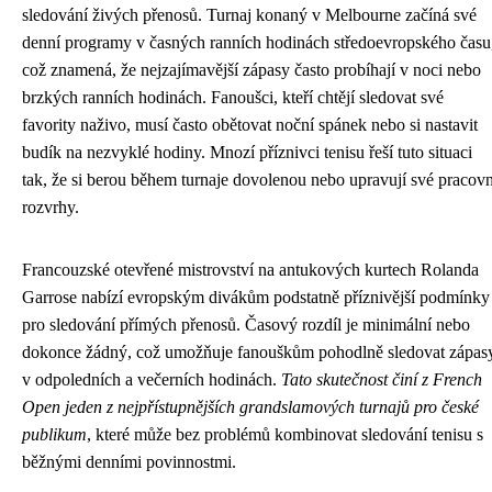
sledování živých přenosů. Turnaj konaný v Melbourne začíná své
denní programy v časných ranních hodinách středoevropského času
což znamená, že nejzajímavější zápasy často probíhají v noci nebo
brzkých ranních hodinách. Fanoušci, kteří chtějí sledovat své
favority naživo, musí často obětovat noční spánek nebo si nastavit
budík na nezvyklé hodiny. Mnozí příznivci tenisu řeší tuto situaci
tak, že si berou během turnaje dovolenou nebo upravují své pracovn
rozvrhy.
Francouzské otevřené mistrovství na antukových kurtech Rolanda
Garrose nabízí evropským divákům podstatně příznivější podmínky
pro sledování přímých přenosů. Časový rozdíl je minimální nebo
dokonce žádný, což umožňuje fanouškům pohodlně sledovat zápas
v odpoledních a večerních hodinách.
Tato skutečnost činí z French
Open jeden z nejpřístupnějších grandslamových turnajů pro české
publikum
, které může bez problémů kombinovat sledování tenisu s
běžnými denními povinnostmi.