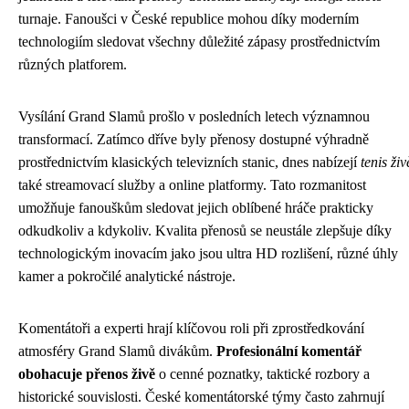
turnaje. Fanoušci v České republice mohou díky moderním
technologiím sledovat všechny důležité zápasy prostřednictvím
různých platforem.
Vysílání Grand Slamů prošlo v posledních letech významnou
transformací. Zatímco dříve byly přenosy dostupné výhradně
prostřednictvím klasických televizních stanic, dnes nabízejí
tenis živ
také streamovací služby a online platformy. Tato rozmanitost
umožňuje fanouškům sledovat jejich oblíbené hráče prakticky
odkudkoliv a kdykoliv. Kvalita přenosů se neustále zlepšuje díky
technologickým inovacím jako jsou ultra HD rozlišení, různé úhly
kamer a pokročilé analytické nástroje.
Komentátoři a experti hrají klíčovou roli při zprostředkování
atmosféry Grand Slamů divákům.
Profesionální komentář
obohacuje přenos živě
o cenné poznatky, taktické rozbory a
historické souvislosti. České komentátorské týmy často zahrnují