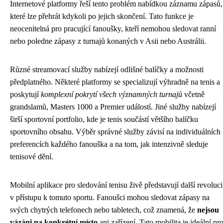
Internetové platformy řeší tento problém nabídkou záznamu zápasů,
které lze přehrát kdykoli po jejich skončení. Tato funkce je
neocenitelná pro pracující fanoušky, kteří nemohou sledovat ranní
nebo poledne zápasy z turnajů konaných v Asii nebo Austrálii.
Různé streamovací služby nabízejí odlišné balíčky a možnosti
předplatného. Některé platformy se specializují výhradně na tenis a
poskytují
komplexní pokrytí všech významných turnajů
včetně
grandslamů, Masters 1000 a Premier událostí. Jiné služby nabízejí
širší sportovní portfolio, kde je tenis součástí většího balíčku
sportovního obsahu. Výběr správné služby závisí na individuálních
preferencích každého fanouška a na tom, jak intenzivně sleduje
tenisové dění.
Mobilní aplikace pro sledování tenisu živě představují další revoluci
v přístupu k tomuto sportu. Fanoušci mohou sledovat zápasy na
svých chytrých telefonech nebo tabletech, což znamená, že
nejsou
vázáni na konkrétní místo
ani zařízení. Tato mobilita je ideální pr