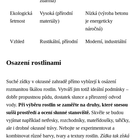
zdarma)
Ekologická
Vysoká (přírodní
Nízká (výroba betonu
šetrnost
materiály)
je energeticky
náročná)
Vzhled
Rustikální, přírodní
Moderní, industriální
Osazení rostlinami
Suché zídky v okrasné zahradě přímo vybízejí k osázení
rozmanitou škálou rostlin. Vytváří jim totiž ideální podmínky –
dobře propustnou půdu, dostatek slunce a přirozený odvod
vody.
Při výběru rostlin se zaměřte na druhy, které snesou
sušší prostředí a ocení slunné stanoviště.
Skvěle se budou
vyjímat například netřesky, rozchodníky, mateřídoušky, tařičky,
ale i drobné okrasné trávy. Nebojte se experimentovat a
kombinovat různé barvy, tvary a textury rostlin.
Zídka tak získá