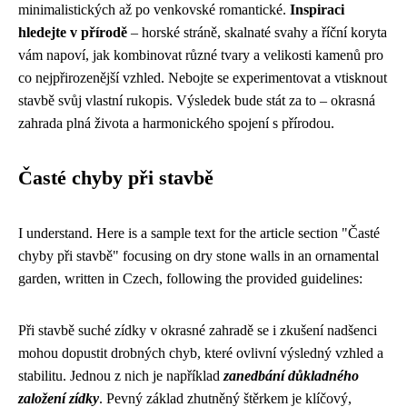
minimalistických až po venkovské romantické.
Inspiraci
hledejte v přírodě
– horské stráně, skalnaté svahy a říční koryta
vám napoví, jak kombinovat různé tvary a velikosti kamenů pro
co nejpřirozenější vzhled. Nebojte se experimentovat a vtisknout
stavbě svůj vlastní rukopis. Výsledek bude stát za to – okrasná
zahrada plná života a harmonického spojení s přírodou.
Časté chyby při stavbě
I understand. Here is a sample text for the article section "Časté
chyby při stavbě" focusing on dry stone walls in an ornamental
garden, written in Czech, following the provided guidelines:
Při stavbě suché zídky v okrasné zahradě se i zkušení nadšenci
mohou dopustit drobných chyb, které ovlivní výsledný vzhled a
stabilitu. Jednou z nich je například
zanedbání důkladného
založení zídky
. Pevný základ zhutněný štěrkem je klíčový,