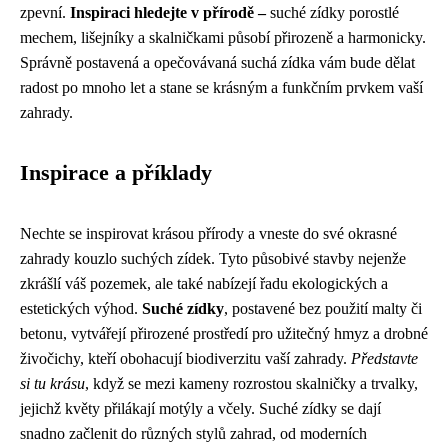
zpevní.
Inspiraci hledejte v přírodě –
suché zídky porostlé
mechem, lišejníky a skalničkami působí přirozeně a harmonicky.
Správně postavená a opečovávaná suchá zídka vám bude dělat
radost po mnoho let a stane se krásným a funkčním prvkem vaší
zahrady.
Inspirace a příklady
Nechte se inspirovat krásou přírody a vneste do své okrasné
zahrady kouzlo suchých zídek. Tyto působivé stavby nejenže
zkrášlí váš pozemek, ale také nabízejí řadu ekologických a
estetických výhod.
Suché zídky
, postavené bez použití malty či
betonu, vytvářejí přirozené prostředí pro užitečný hmyz a drobné
živočichy, kteří obohacují biodiverzitu vaší zahrady.
Představte
si tu krásu
, když se mezi kameny rozrostou skalničky a trvalky,
jejichž květy přilákají motýly a včely. Suché zídky se dají
snadno začlenit do různých stylů zahrad, od moderních