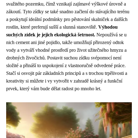
svažitého pozemku, čímž vznikají zajímavé výškové úrovně a
zákoutí. Tyto zídky se také snadno začlení do stávajícího terénu
a poskytují ideální podmínky pro pěstování skalniček a dalších
rostlin, které preferují sušší a slunná stanoviště.
Výhodou
suchých zídek je jejich ekologická šetrnost.
Nepoužívá se u
nich cement ani jiné pojidlo, takže umožňují přirozený odtok
vody a vytváří vhodné prostředí pro život užitečného hmyzu a
drobných živočichů. Postavit suchou zídku svépomocí není
složité a přináší to uspokojení z vlastnoručně odvedené práce.
Stačí si osvojit pár základních principů a s trochou trpělivosti a
kreativity si můžete i vy vytvořit v zahradě krásný a funkční
prvek, který vám bude dělat radost po mnoho let.