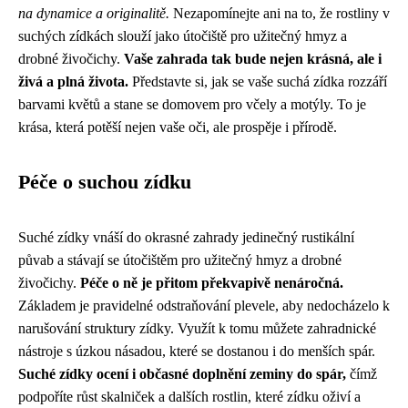
na dynamice a originalitě.
Nezapomínejte ani na to, že rostliny v
suchých zídkách slouží jako útočiště pro užitečný hmyz a
drobné živočichy.
Vaše zahrada tak bude nejen krásná, ale i
živá a plná života.
Představte si, jak se vaše suchá zídka rozzáří
barvami květů a stane se domovem pro včely a motýly. To je
krása, která potěší nejen vaše oči, ale prospěje i přírodě.
Péče o suchou zídku
Suché zídky vnáší do okrasné zahrady jedinečný rustikální
půvab a stávají se útočištěm pro užitečný hmyz a drobné
živočichy.
Péče o ně je přitom překvapivě nenáročná.
Základem je pravidelné odstraňování plevele, aby nedocházelo k
narušování struktury zídky. Využít k tomu můžete zahradnické
nástroje s úzkou násadou, které se dostanou i do menších spár.
Suché zídky ocení i občasné doplnění zeminy do spár,
čímž
podpoříte růst skalniček a dalších rostlin, které zídku oživí a