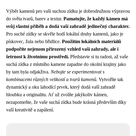
Výběr kamenů pro vaši suchou zídku je dobrodružnou výpravou
do světa tvarů, barev a textur.
Pamatujte, že každý kámen má
svůj vlastní příběh a dodá vaší zahradě jedinečný charakter.
Pro suché zídky se skvěle hodí lokální druhy kamenů, jako je
pískovec, žula nebo břidlice.
Použitím lokálních materiálů
podpoříte nejenom přirozený vzhled vaší zahrady, ale i
šetrnost k životnímu prostředí.
Představte si tu radost, až vaše
suchá zídka z místního kamene zapadne do okolní krajiny jako
by tam byla odjakživa.
Nebojte se experimentovat s
kombinacemi různých velikostí a tvarů kamenů.
Vytvoříte tak
dynamický a oku lahodící prvek, který dodá vaší zahradě
hloubku a originalitu. Ať už zvolíte jakýkoliv kámen,
nezapomeňte, že vaše suchá zídka bude krásná především díky
vaší kreativitě a zapálení.