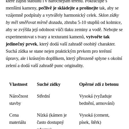
které zajistí stabilitu i v náročnějším terénu. Pokračujte s
menšími kameny,
pečlivě je skládejte a prolínejte
tak, aby se
vzájemně podpíraly a vytvářely harmonický celek.
Sklon zídky
by měl směřovat mírně dozadu
, zhruba 5-10 stupňů od kolmice,
aby se zvýšila její odolnost vůči tlaku zeminy a vodě. Nebojte se
experimentovat s tvary a texturami kamenů,
vytvořte tak
jedinečný prvek
, který dodá vaší zahradě osobitý charakter.
Suchá zídka se stane nejen praktickým prvkem pro terénní
úpravy, ale i krásným doplňkem, který přirozeně splyne s okolní
zelení a dodá vaší zahradě punc originality.
Vlastnost
Suché zídky
Opěrné zdi z betonu
Náročnost
Střední
Vysoká (vyžaduje
stavby
bednění, armování)
Cena
Nízká (kámen je
Vysoká (cement,
materiálu
často dostupný
písek, štěrk)