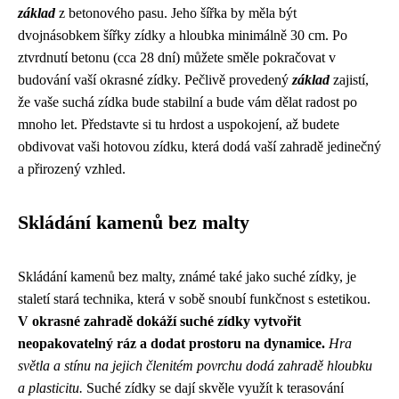
základ
z betonového pasu. Jeho šířka by měla být
dvojnásobkem šířky zídky a hloubka minimálně 30 cm. Po
ztvrdnutí betonu (cca 28 dní) můžete směle pokračovat v
budování vaší okrasné zídky. Pečlivě provedený
základ
zajistí,
že vaše suchá zídka bude stabilní a bude vám dělat radost po
mnoho let. Představte si tu hrdost a uspokojení, až budete
obdivovat vaši hotovou zídku, která dodá vaší zahradě jedinečný
a přirozený vzhled.
Skládání kamenů bez malty
Skládání kamenů bez malty, známé také jako suché zídky, je
staletí stará technika, která v sobě snoubí funkčnost s estetikou.
V okrasné zahradě dokáží suché zídky vytvořit
neopakovatelný ráz a dodat prostoru na dynamice.
Hra
světla a stínu na jejich členitém povrchu dodá zahradě hloubku
a plasticitu.
Suché zídky se dají skvěle využít k terasování