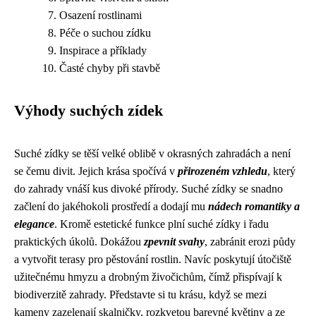
Osazení rostlinami
Péče o suchou zídku
Inspirace a příklady
Časté chyby při stavbě
Výhody suchých zídek
Suché zídky se těší velké oblibě v okrasných zahradách a není
se čemu divit. Jejich krása spočívá v
přirozeném vzhledu
, který
do zahrady vnáší kus divoké přírody. Suché zídky se snadno
začlení do jakéhokoli prostředí a dodají mu
nádech romantiky a
elegance
. Kromě estetické funkce plní suché zídky i řadu
praktických úkolů. Dokážou
zpevnit svahy
, zabránit erozi půdy
a vytvořit terasy pro pěstování rostlin. Navíc poskytují útočiště
užitečnému hmyzu a drobným živočichům, čímž přispívají k
biodiverzitě zahrady. Představte si tu krásu, když se mezi
kameny zazelenají skalničky, rozkvetou barevné květiny a ze