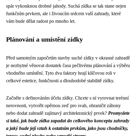
spár vykouknou drobné jahody. Suchá zídka se tak stane nejen
funkčním prvkem, ale i živoucím srdcem vaší zahrady, které
vám bude dělat radost po mnoho let.
Plánování a umístění zídky
Před samotným započetím stavby suché zídky v okrasné zahradě
je nezbytné věnovat dostatek času pečlivému plánování a výběru
vhodného umístění. Tyto dva faktory hrají klíčovou roli v
celkové estetice, funkčnosti a dlouhodobé stabilitě zídky.
Začněte s definováním účelu zídky. Chcete s ní vyrovnat terénní
nerovnosti, vytvořit opěrnou zeď pro svah, ohraničit záhony
nebo dodat zahradě zajímavý architektonický prvek?
Promyslete
si také, jak bude zídka zapadat do celkového konceptu zahrady
a jaký bude její vztah k ostatním prvkům, jako jsou chodníčky,
terasy, vodní plochy nebo vzrostlé stromy.