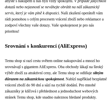
abyste s nákupem u nás byli vždy spokojeni.
V případě jakýchkoli
dotazů nebo nejasností se neváhejte obrátit na náš zákaznický
servis, který je vám plně k dispozici.
Naši zkušení operátoři vám
rádi pomohou s celým procesem vrácení zboží nebo reklamace a
zodpoví všechny vaše dotazy. Vaše spokojenost je pro nás
prioritou!
Srovnání s konkurencí (AliExpress)
Temu shop si razí cestu světem online nakupování a mnozí ho
srovnávají s gigantem AliExpress. Oba obchody lákají na široký
výběr zboží za atraktivní ceny, ale Temu shop se odlišuje
silným
důrazem na zákaznickou spokojenost
. Nabízí například bezplatné
vrácení zboží do 90 dní a sází na rychlé dodání. Pro mnohé
zákazníky je klíčová i přehlednost a jednoduchost webových
stránek Temu shop, kde snadno naleznou hledané produkty.