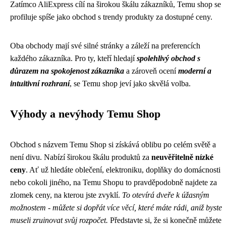
Zatímco AliExpress cílí na širokou škálu zákazníků, Temu shop se
profiluje spíše jako obchod s trendy produkty za dostupné ceny.
Oba obchody mají své silné stránky a záleží na preferencích
každého zákazníka. Pro ty, kteří hledají
spolehlivý obchod s
důrazem na spokojenost zákazníka
a zároveň ocení
moderní a
intuitivní rozhraní
, se Temu shop jeví jako skvělá volba.
Výhody a nevýhody Temu Shop
Obchod s názvem Temu Shop si získává oblibu po celém světě a
není divu. Nabízí širokou škálu produktů za
neuvěřitelně nízké
ceny
. Ať už hledáte oblečení, elektroniku, doplňky do domácnosti
nebo cokoli jiného, na Temu Shopu to pravděpodobně najdete za
zlomek ceny, na kterou jste zvyklí.
To otevírá dveře k úžasným
možnostem - můžete si dopřát více věcí, které máte rádi, aniž byste
museli zruinovat svůj rozpočet.
Představte si, že si konečně můžete