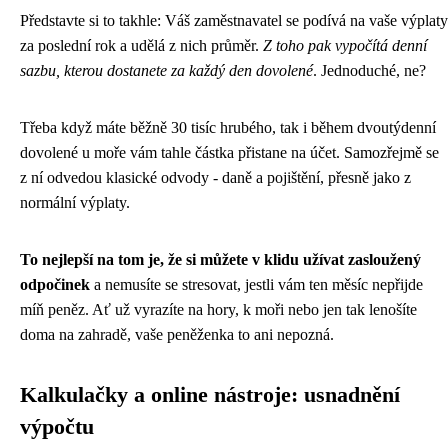
Představte si to takhle: Váš zaměstnavatel se podívá na vaše výplaty
za poslední rok a udělá z nich průměr.
Z toho pak vypočítá denní
sazbu, kterou dostanete za každý den dovolené
. Jednoduché, ne?
Třeba když máte běžně 30 tisíc hrubého, tak i během dvoutýdenní
dovolené u moře vám tahle částka přistane na účet. Samozřejmě se
z ní odvedou klasické odvody - daně a pojištění, přesně jako z
normální výplaty.
To nejlepší na tom je, že si můžete v klidu užívat zasloužený
odpočinek
a nemusíte se stresovat, jestli vám ten měsíc nepřijde
míň peněz. Ať už vyrazíte na hory, k moři nebo jen tak lenošíte
doma na zahradě, vaše peněženka to ani nepozná.
Kalkulačky a online nástroje: usnadnění
výpočtu