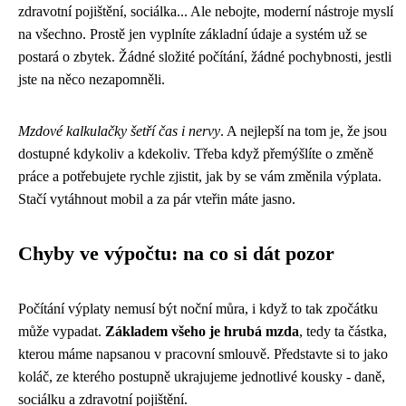
zdravotní pojištění, sociálka... Ale nebojte, moderní nástroje myslí
na všechno. Prostě jen vyplníte základní údaje a systém už se
postará o zbytek. Žádné složité počítání, žádné pochybnosti, jestli
jste na něco nezapomněli.
Mzdové kalkulačky šetří čas i nervy
. A nejlepší na tom je, že jsou
dostupné kdykoliv a kdekoliv. Třeba když přemýšlíte o změně
práce a potřebujete rychle zjistit, jak by se vám změnila výplata.
Stačí vytáhnout mobil a za pár vteřin máte jasno.
Chyby ve výpočtu: na co si dát pozor
Počítání výplaty nemusí být noční můra, i když to tak zpočátku
může vypadat.
Základem všeho je hrubá mzda
, tedy ta částka,
kterou máme napsanou v pracovní smlouvě. Představte si to jako
koláč, ze kterého postupně ukrajujeme jednotlivé kousky - daně,
sociálku a zdravotní pojištění.