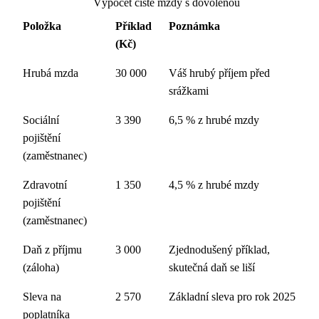
Výpočet čisté mzdy s dovolenou
Položka
Příklad
Poznámka
(Kč)
Hrubá mzda
30 000
Váš hrubý příjem před
srážkami
Sociální
3 390
6,5 % z hrubé mzdy
pojištění
(zaměstnanec)
Zdravotní
1 350
4,5 % z hrubé mzdy
pojištění
(zaměstnanec)
Daň z příjmu
3 000
Zjednodušený příklad,
(záloha)
skutečná daň se liší
Sleva na
2 570
Základní sleva pro rok 2025
poplatníka