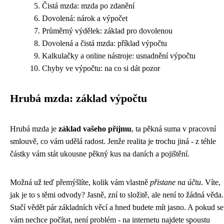
Čistá mzda: mzda po zdanění
Dovolená: nárok a výpočet
Průměrný výdělek: základ pro dovolenou
Dovolená a čistá mzda: příklad výpočtu
Kalkulačky a online nástroje: usnadnění výpočtu
Chyby ve výpočtu: na co si dát pozor
Hrubá mzda: základ výpočtu
Hrubá mzda je
základ vašeho příjmu
, ta pěkná suma v pracovní
smlouvě, co vám udělá radost. Jenže realita je trochu jiná - z téhle
částky vám stát ukousne pěkný kus na daních a pojištění.
Možná už teď přemýšlíte, kolik vám vlastně
přistane na účtu
. Víte,
jak je to s těmi odvody? Jasně, zní to složitě, ale není to žádná věda.
Stačí vědět pár základních věcí a hned budete mít jasno. A pokud se
vám nechce počítat, není problém - na internetu najdete spoustu