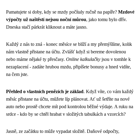
Pamatujete si doby, kdy se mzdy počítaly ručně na papíře?
Mzdové
výpočty už naštěstí nejsou noční můrou
, jako tomu bylo dřív.
Dneska stačí párkrát kliknout a máte jasno.
Každý z nás to zná - konec měsíce se blíží a my přemýšlíme, kolik
nám vlastně přistane na účtu. Zvlášť když si bereme dovolenou
nebo máme nějaké ty přesčasy.
Online kalkulačky
jsou v tomhle k
nezaplacení - zadáte hrubou mzdu, připíšete bonusy a hned vidíte,
na čem jste.
Přehled o vlastních penězích je základ
. Když víte, co vám každý
měsíc přistane na účtu, můžete líp plánovat. Ať už šetříte na nové
auto nebo prostě chcete mít pod kontrolou běžné výdaje. A ruku na
srdce - kdo by se chtěl hrabat v složitých tabulkách a vzorcích?
Jasně, ze začátku to může vypadat složitě. Daňové odpočty,