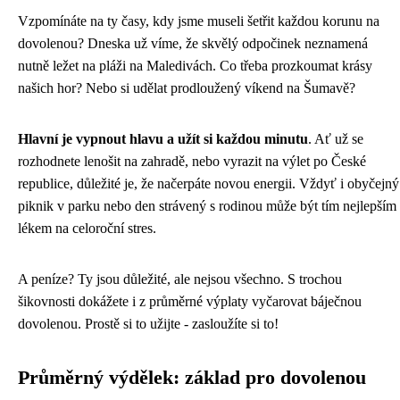
Vzpomínáte na ty časy, kdy jsme museli šetřit každou korunu na
dovolenou? Dneska už víme, že skvělý odpočinek neznamená
nutně ležet na pláži na Maledivách. Co třeba prozkoumat krásy
našich hor? Nebo si udělat prodloužený víkend na Šumavě?
Hlavní je vypnout hlavu a užít si každou minutu
. Ať už se
rozhodnete lenošit na zahradě, nebo vyrazit na výlet po České
republice, důležité je, že načerpáte novou energii. Vždyť i obyčejný
piknik v parku nebo den strávený s rodinou může být tím nejlepším
lékem na celoroční stres.
A peníze? Ty jsou důležité, ale nejsou všechno. S trochou
šikovnosti dokážete i z průměrné výplaty vyčarovat báječnou
dovolenou. Prostě si to užijte - zasloužíte si to!
Průměrný výdělek: základ pro dovolenou