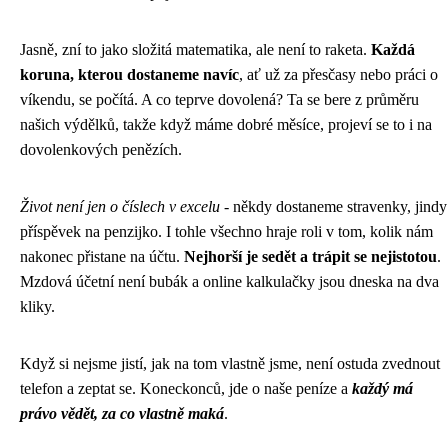
Jasně, zní to jako složitá matematika, ale není to raketa.
Každá
koruna, kterou dostaneme navíc
, ať už za přesčasy nebo práci o
víkendu, se počítá. A co teprve dovolená? Ta se bere z průměru
našich výdělků, takže když máme dobré měsíce, projeví se to i na
dovolenkových penězích.
Život není jen o číslech v excelu
- někdy dostaneme stravenky, jindy
příspěvek na penzijko. I tohle všechno hraje roli v tom, kolik nám
nakonec přistane na účtu.
Nejhorší je sedět a trápit se nejistotou
.
Mzdová účetní není bubák a online kalkulačky jsou dneska na dva
kliky.
Když si nejsme jistí, jak na tom vlastně jsme, není ostuda zvednout
telefon a zeptat se. Koneckonců, jde o naše peníze a
každý má
právo vědět, za co vlastně maká
.