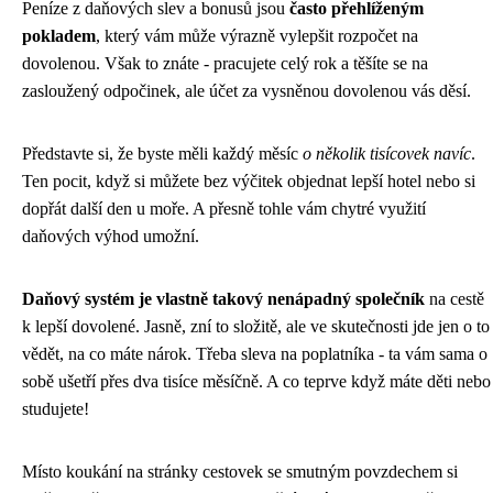
Peníze z daňových slev a bonusů jsou
často přehlíženým
pokladem
, který vám může výrazně vylepšit rozpočet na
dovolenou. Však to znáte - pracujete celý rok a těšíte se na
zasloužený odpočinek, ale účet za vysněnou dovolenou vás děsí.
Představte si, že byste měli každý měsíc
o několik tisícovek navíc
.
Ten pocit, když si můžete bez výčitek objednat lepší hotel nebo si
dopřát další den u moře. A přesně tohle vám chytré využití
daňových výhod umožní.
Daňový systém je vlastně takový nenápadný společník
na cestě
k lepší dovolené. Jasně, zní to složitě, ale ve skutečnosti jde jen o to
vědět, na co máte nárok. Třeba sleva na poplatníka - ta vám sama o
sobě ušetří přes dva tisíce měsíčně. A co teprve když máte děti nebo
studujete!
Místo koukání na stránky cestovek se smutným povzdechem si