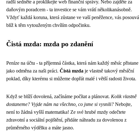
radši sedněte a proklikejte web finanční správy. Nebo zajděte za
daňovým poradcem - ta investice se vám vrátí několikanásobně.
Vždyť každá koruna, která zůstane ve vaší peněžence, vás posouvá
blíž k těm vytouženým chvílím odpočinku.
Čistá mzda: mzda po zdanění
Peníze na účtu - ta příjemná částka, která nám každý měsíc přistane
jako odměna za naši práci.
Čistá mzda
je vlastně takový měsíční
poklad, díky kterému si můžeme dopřát malé i větší radosti života.
Když se blíží dovolená, začínáme počítat a plánovat.
Kolik vlastně
dostaneme? Vyjde nám na všechno, co jsme si vysnili?
Nebojte,
není to žádná vyšší matematika! Ze své hrubé mzdy odečtete
zdravotní a sociální pojištění, přidáte náhradu za dovolenou z
průměrného výdělku a máte jasno.