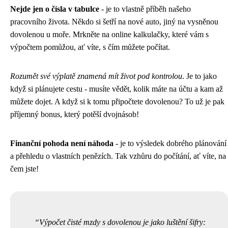
Nejde jen o čísla v tabulce
- je to vlastně příběh našeho
pracovního života. Někdo si šetří na nové auto, jiný na vysněnou
dovolenou u moře. Mrkněte na online kalkulačky, které vám s
výpočtem pomůžou, ať víte, s čím můžete počítat.
Rozumět své výplatě znamená mít život pod kontrolou
. Je to jako
když si plánujete cestu - musíte vědět, kolik máte na účtu a kam až
můžete dojet. A když si k tomu připočtete dovolenou? To už je pak
příjemný bonus, který potěší dvojnásob!
Finanční pohoda není náhoda
- je to výsledek dobrého plánování
a přehledu o vlastních penězích. Tak vzhůru do počítání, ať víte, na
čem jste!
Výpočet čisté mzdy s dovolenou je jako luštění šifry: