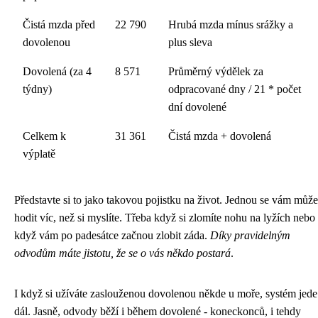
Čistá mzda před
22 790
Hrubá mzda mínus srážky a
dovolenou
plus sleva
Dovolená (za 4
8 571
Průměrný výdělek za
týdny)
odpracované dny / 21 * počet
dní dovolené
Celkem k
31 361
Čistá mzda + dovolená
výplatě
Představte si to jako takovou pojistku na život. Jednou se vám může
hodit víc, než si myslíte. Třeba když si zlomíte nohu na lyžích nebo
když vám po padesátce začnou zlobit záda.
Díky pravidelným
odvodům máte jistotu, že se o vás někdo postará
.
I když si užíváte zaslouženou dovolenou někde u moře, systém jede
dál. Jasně, odvody běží i během dovolené - koneckonců, i tehdy