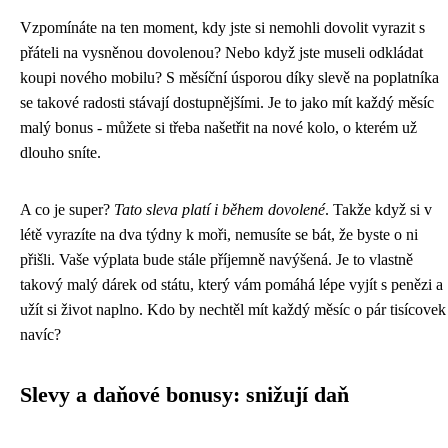
Vzpomínáte na ten moment, kdy jste si nemohli dovolit vyrazit s
přáteli na vysněnou dovolenou? Nebo když jste museli odkládat
koupi nového mobilu? S měsíční úsporou díky slevě na poplatníka
se takové radosti stávají dostupnějšími. Je to jako mít každý měsíc
malý bonus - můžete si třeba našetřit na nové kolo, o kterém už
dlouho sníte.
A co je super?
Tato sleva platí i během dovolené
. Takže když si v
létě vyrazíte na dva týdny k moři, nemusíte se bát, že byste o ni
přišli. Vaše výplata bude stále příjemně navýšená. Je to vlastně
takový malý dárek od státu, který vám pomáhá lépe vyjít s penězi a
užít si život naplno. Kdo by nechtěl mít každý měsíc o pár tisícovek
navíc?
Slevy a daňové bonusy: snižují daň