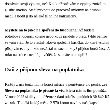
dostáváte svoji výplatu, ne? Kolik přesně vám z výplaty zmizí, to
zjistíte snadno. Stačí mrknout do pracovní smlouvy na hrubou
mzdu a hodit ji do nějaké té online kalkulačky.
Myslete na to jako na spoření do budoucna
. Až budete
potřebovat operaci kolene nebo když přijdete o práci, tyhle peníze
se vám vrátí. Je to vlastně taková společná kasička, do které všichni
přispíváme, aby nikdo nezůstal na suchu, když přijdou horší časy. A
ruku na srdce - není fajn vědět, že se máte o co opřít?
Daň z příjmu: sleva na poplatníka
Každý z nás touží mít na konci měsíce v peněžence víc peněz, že?
Sleva na poplatníka je přesně ta věc, která nám s tím pomůže
.
V roce 2025 si díky ní můžeme z daní odečíst parádních
30 840 Kč
za rok
. To dělá každý měsíc 2 570 korun navíc v naší kapse!