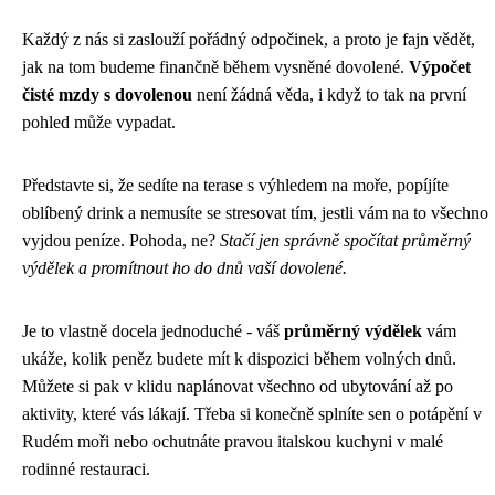
Každý z nás si zaslouží pořádný odpočinek, a proto je fajn vědět,
jak na tom budeme finančně během vysněné dovolené.
Výpočet
čisté mzdy s dovolenou
není žádná věda, i když to tak na první
pohled může vypadat.
Představte si, že sedíte na terase s výhledem na moře, popíjíte
oblíbený drink a nemusíte se stresovat tím, jestli vám na to všechno
vyjdou peníze. Pohoda, ne?
Stačí jen správně spočítat průměrný
výdělek a promítnout ho do dnů vaší dovolené.
Je to vlastně docela jednoduché - váš
průměrný výdělek
vám
ukáže, kolik peněz budete mít k dispozici během volných dnů.
Můžete si pak v klidu naplánovat všechno od ubytování až po
aktivity, které vás lákají. Třeba si konečně splníte sen o potápění v
Rudém moři nebo ochutnáte pravou italskou kuchyni v malé
rodinné restauraci.