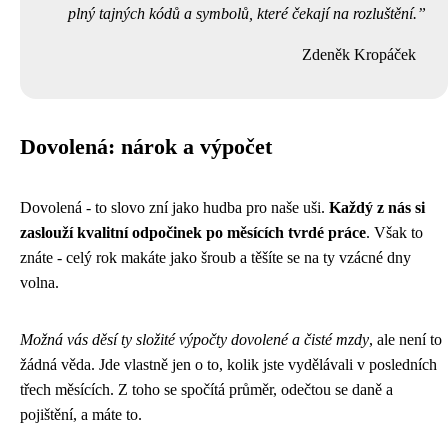
plný tajných kódů a symbolů, které čekají na rozluštění.
Zdeněk Kropáček
Dovolená: nárok a výpočet
Dovolená - to slovo zní jako hudba pro naše uši.
Každý z nás si
zaslouží kvalitní odpočinek po měsících tvrdé práce
. Však to
znáte - celý rok makáte jako šroub a těšíte se na ty vzácné dny
volna.
Možná vás děsí ty složité výpočty dovolené a čisté mzdy
, ale není to
žádná věda. Jde vlastně jen o to, kolik jste vydělávali v posledních
třech měsících. Z toho se spočítá průměr, odečtou se daně a
pojištění, a máte to.