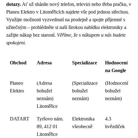
dotazy.
Ať už sháníte nový telefon, televizi nebo třeba pračku, v
Planeu Elektro v Litoměřicích najdete vše pod jednou střechou.
Využijte možnosti vyzvednutí na prodejně a spojte příjemné s
užitečným – prohlédněte si naši širokou nabídku elektroniky a
zažijte nákup bez starostí.
Věříme, že s nákupem u nás budete
spokojeni.
Obchod
Adresa
Specializace
Hodnocení
na Google
Planeo
(Adresa
(Specializace
(Hodnocení
Elektro
bohužel
bohužel
bohužel
neznám)
neznám)
neznám)
Litoměřice
DATART
Tyršovo nám.
Elektronika
4.3
89, 412 01
všeobecně
hvězdiček
Litoměřice