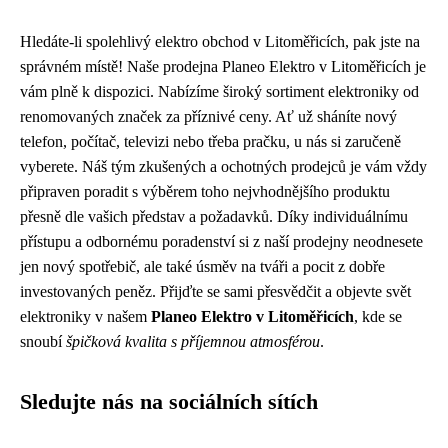
Hledáte-li spolehlivý elektro obchod v Litoměřicích, pak jste na
správném místě! Naše prodejna Planeo Elektro v Litoměřicích je
vám plně k dispozici. Nabízíme široký sortiment elektroniky od
renomovaných značek za příznivé ceny. Ať už sháníte nový
telefon, počítač, televizi nebo třeba pračku, u nás si zaručeně
vyberete. Náš tým zkušených a ochotných prodejců je vám vždy
připraven poradit s výběrem toho nejvhodnějšího produktu
přesně dle vašich představ a požadavků. Díky individuálnímu
přístupu a odbornému poradenství si z naší prodejny neodnesete
jen nový spotřebič, ale také úsměv na tváři a pocit z dobře
investovaných peněz. Přijďte se sami přesvědčit a objevte svět
elektroniky v našem
Planeo Elektro v Litoměřicích
, kde se
snoubí
špičková kvalita s příjemnou atmosférou
.
Sledujte nás na sociálních sítích