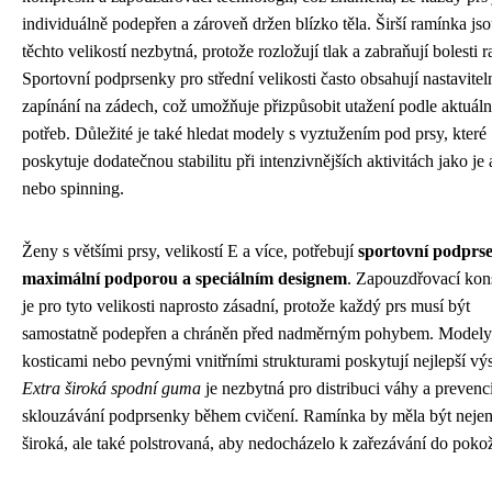
individuálně podepřen a zároveň držen blízko těla. Širší ramínka js
těchto velikostí nezbytná, protože rozložují tlak a zabraňují bolesti 
Sportovní podprsenky pro střední velikosti často obsahují nastavitel
zapínání na zádech, což umožňuje přizpůsobit utažení podle aktuáln
potřeb. Důležité je také hledat modely s vyztužením pod prsy, které
poskytuje dodatečnou stabilitu při intenzivnějších aktivitách jako je
nebo spinning.
Ženy s většími prsy, velikostí E a více, potřebují
sportovní podprs
maximální podporou a speciálním designem
. Zapouzdřovací kon
je pro tyto velikosti naprosto zásadní, protože každý prs musí být
samostatně podepřen a chráněn před nadměrným pohybem. Modely
kosticami nebo pevnými vnitřními strukturami poskytují nejlepší vý
Extra široká spodní guma
je nezbytná pro distribuci váhy a prevenc
sklouzávání podprsenky během cvičení. Ramínka by měla být neje
široká, ale také polstrovaná, aby nedocházelo k zařezávání do poko