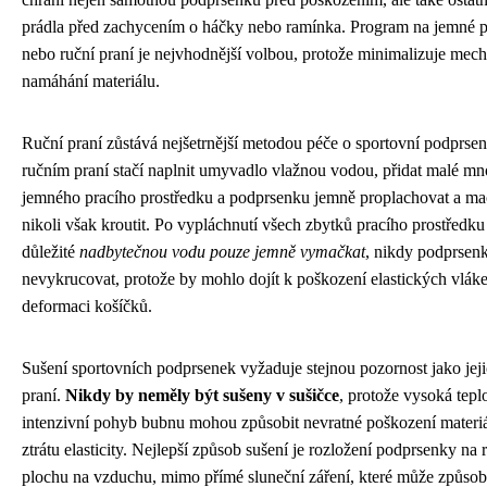
prádla před zachycením o háčky nebo ramínka. Program na jemné p
nebo ruční praní je nejvhodnější volbou, protože minimalizuje mec
namáhání materiálu.
Ruční praní zůstává nejšetrnější metodou péče o sportovní podprsen
ručním praní stačí naplnit umyvadlo vlažnou vodou, přidat malé mn
jemného pracího prostředku a podprsenku jemně proplachovat a ma
nikoli však kroutit. Po vypláchnutí všech zbytků pracího prostředku
důležité
nadbytečnou vodu pouze jemně vymačkat
, nikdy podprsen
nevykrucovat, protože by mohlo dojít k poškození elastických vlák
deformaci košíčků.
Sušení sportovních podprsenek vyžaduje stejnou pozornost jako jej
praní.
Nikdy by neměly být sušeny v sušičce
, protože vysoká tepl
intenzivní pohyb bubnu mohou způsobit nevratné poškození materiá
ztrátu elasticity. Nejlepší způsob sušení je rozložení podprsenky na
plochu na vzduchu, mimo přímé sluneční záření, které může způsob