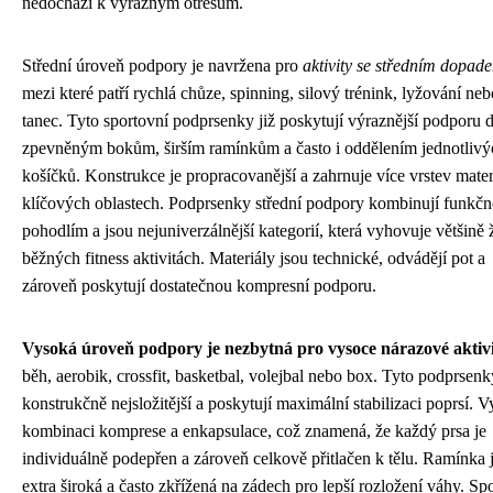
nedochází k výrazným otřesům.
Střední úroveň podpory je navržena pro
aktivity se středním dopad
mezi které patří rychlá chůze, spinning, silový trénink, lyžování neb
tanec. Tyto sportovní podprsenky již poskytují výraznější podporu 
zpevněným bokům, širším ramínkům a často i oddělením jednotlivý
košíčků. Konstrukce je propracovanější a zahrnuje více vrstev mater
klíčových oblastech. Podprsenky střední podpory kombinují funkčn
pohodlím a jsou nejuniverzálnější kategorií, která vyhovuje většině 
běžných fitness aktivitách. Materiály jsou technické, odvádějí pot a
zároveň poskytují dostatečnou kompresní podporu.
Vysoká úroveň podpory je nezbytná pro vysoce nárazové aktiv
běh, aerobik, crossfit, basketbal, volejbal nebo box. Tyto podprsenk
konstrukčně nejsložitější a poskytují maximální stabilizaci poprsí. V
kombinaci komprese a enkapsulace, což znamená, že každý prsa je
individuálně podepřen a zároveň celkově přitlačen k tělu. Ramínka 
extra široká a často zkřížená na zádech pro lepší rozložení váhy. Sp