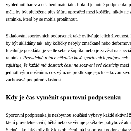
vyblednutí barev a oslabení materiálu. Pokud je nutné podprsenku p
měla by být přeložena přes šňůru uprostřed mezi košíčky, nikdy ne 
ramínka, která by se mohla protáhnout.
Skladování sportovních podprsenek také ovlivňuje jejich životnost.
by být ukládány tak, aby košíčky nebyly zmačkané nebo deformov
Ideální je poskládat je vedle sebe v šuplíku nebo je zavěsit na speciá
ramínka.
Pravidelná rotace několika kusů sportovních podprsenek
zajišťuje, že každá má dostatek času na zotavení své elasticity
mezi
jednotlivými nošeními, což výrazně prodlužuje jejich celkovou živo
zachovává podpůrné vlastnosti.
Kdy je čas vyměnit sportovní podprsenku
Sportovní podprsenka je nezbytnou součástí výbavy každé aktivní ž
která pravidelně cvičí, běhá nebo se věnuje jakékoliv pohybové akti
Stejně jako jakýkoliv jiný kus oblečení má i sportovní podprsenka 