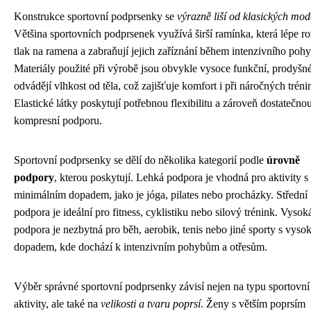
Konstrukce sportovní podprsenky se
výrazně liší od klasických mod
Většina sportovních podprsenek využívá širší ramínka, která lépe ro
tlak na ramena a zabraňují jejich zaříznání během intenzivního poh
Materiály použité při výrobě jsou obvykle vysoce funkční, prodyšn
odvádějí vlhkost od těla, což zajišťuje komfort i při náročných tréni
Elastické látky poskytují potřebnou flexibilitu a zároveň dostatečno
kompresní podporu.
Sportovní podprsenky se dělí do několika kategorií podle
úrovně
podpory
, kterou poskytují. Lehká podpora je vhodná pro aktivity s
minimálním dopadem, jako je jóga, pilates nebo procházky. Střední
podpora je ideální pro fitness, cyklistiku nebo silový trénink. Vysok
podpora je nezbytná pro běh, aerobik, tenis nebo jiné sporty s vys
dopadem, kde dochází k intenzivním pohybům a otřesům.
Výběr správné sportovní podprsenky závisí nejen na typu sportovní
aktivity, ale také na
velikosti a tvaru poprsí
. Ženy s větším poprsím