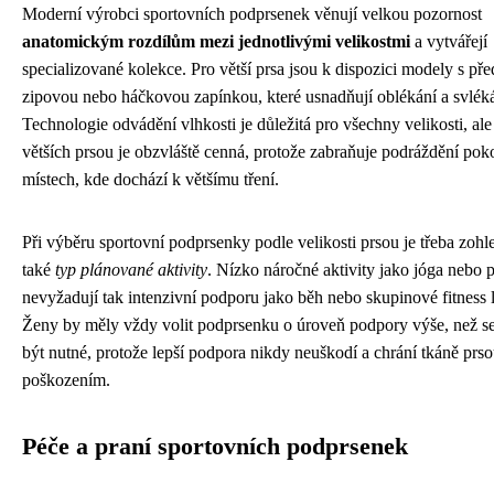
Moderní výrobci sportovních podprsenek věnují velkou pozornost
anatomickým rozdílům mezi jednotlivými velikostmi
a vytvářejí
specializované kolekce. Pro větší prsa jsou k dispozici modely s pře
zipovou nebo háčkovou zapínkou, které usnadňují oblékání a svléká
Technologie odvádění vlhkosti je důležitá pro všechny velikosti, ale
větších prsou je obzvláště cenná, protože zabraňuje podráždění po
místech, kde dochází k většímu tření.
Při výběru sportovní podprsenky podle velikosti prsou je třeba zohl
také
typ plánované aktivity
. Nízko náročné aktivity jako jóga nebo p
nevyžadují tak intenzivní podporu jako běh nebo skupinové fitness 
Ženy by měly vždy volit podprsenku o úroveň podpory výše, než s
být nutné, protože lepší podpora nikdy neuškodí a chrání tkáně prs
poškozením.
Péče a praní sportovních podprsenek