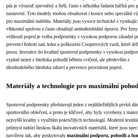
pás je výrazně zpevněný a širší, často s několika řadami háčků pro 
nastavení. Tyto modely mohou obsahovat i kosice nebo speciální v
pro maximální stabilitu. Materiály jsou vysoce technické s vynikajíc
vlhkostní správou a často obsahují antimikrobiální úpravu. Pro ženy 
velikostí poprsí je volba podprsenky s vysokou podporou zásadní p
prevenci bolesti zad, krku a poškození Cooperových vazů, které drž
prsou. Investice do kvalitní sportovní podprsenky s vysokou podpo
vyplatí nejen z hlediska pohodlí během cvičení, ale především z
dlouhodobého hlediska zdraví a prevence provislosti poprsí.
Materiály a technologie pro maximální pohod
Sportovní podprsenky představují jeden z nejdůležitějších prvků d
sportovního oblečení, a proto je klíčové, aby byly vyrobeny z mater
nejvyšší kvality s využitím pokročilých technologií. Moderní textiln
průmysl nabízí širokou škálu inovativních materiálů, které jsou spec
navrženy tak, aby poskytovaly
maximální podporu, pohodlí a fu