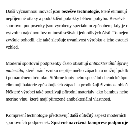
Další významnou inovací jsou
bezešvé technologie
, které eliminují
nepříjemné otlaky a podráždění pokožky během pohybu. Bezešvé
sportovní podprsenky jsou vyrobeny speciálním způsobem, kdy je c
vytvořen najednou bez nutnosti sešívání jednotlivých částí. To neje
zvyšuje pohodlí, ale také zlepšuje trvanlivost výrobku a jeho estetic
vzhled.
Moderní sportovní podprsenky často obsahují
antibakteriální úprav
materiálu
, které brání vzniku nepříjemného zápachu a udržují prádl
i po náročném tréninku. Stříbrné ionty nebo speciální chemické úpr
eliminují bakterie způsobujících zápach a prodlužují životnost obleč
Některé výrobci také používají přírodní materiály jako bambus neb
merino vlnu, které mají přirozeně antibakteriální vlastnosti.
Kompresní technologie představují další důležitý aspekt moderních
sportovních podprsenek.
Správně navržená komprese podporuje 