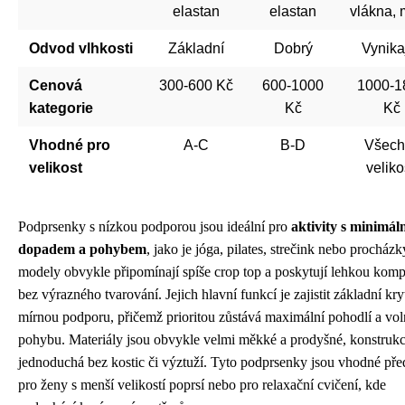
elastan
elastan
vlákna,
Odvod vlhkosti
Základní
Dobrý
Vynikaj
Cenová
300-600 Kč
600-1000
1000-1
kategorie
Kč
Kč
Vhodné pro
A-C
B-D
Všech
velikost
veliko
Podprsenky s nízkou podporou jsou ideální pro
aktivity s minimál
dopadem a pohybem
, jako je jóga, pilates, strečink nebo procházk
modely obvykle připomínají spíše crop top a poskytují lehkou komp
bez výrazného tvarování. Jejich hlavní funkcí je zajistit základní kryt
mírnou podporu, přičemž prioritou zůstává maximální pohodlí a vol
pohybu. Materiály jsou obvykle velmi měkké a prodyšné, konstrukc
jednoduchá bez kostic či výztuží. Tyto podprsenky jsou vhodné př
pro ženy s menší velikostí poprsí nebo pro relaxační cvičení, kde