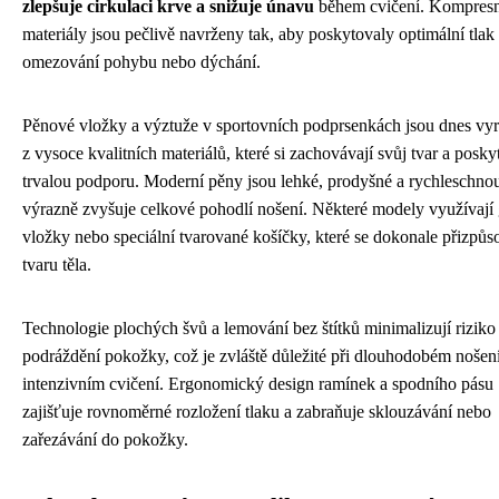
zlepšuje cirkulaci krve a snižuje únavu
během cvičení. Kompresn
materiály jsou pečlivě navrženy tak, aby poskytovaly optimální tlak
omezování pohybu nebo dýchání.
Pěnové vložky a výztuže v sportovních podprsenkách jsou dnes vy
z vysoce kvalitních materiálů, které si zachovávají svůj tvar a poskyt
trvalou podporu. Moderní pěny jsou lehké, prodyšné a rychleschnou
výrazně zvyšuje celkové pohodlí nošení. Některé modely využívají
vložky nebo speciální tvarované košíčky, které se dokonale přizpůs
tvaru těla.
Technologie plochých švů a lemování bez štítků minimalizují riziko
podráždění pokožky, což je zvláště důležité při dlouhodobém nošen
intenzivním cvičení. Ergonomický design ramínek a spodního pásu
zajišťuje rovnoměrné rozložení tlaku a zabraňuje sklouzávání nebo
zařezávání do pokožky.