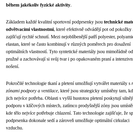
během jakékoliv fyzické aktivity
.
Základem každé kvalitní sportovní podprsenky jsou
technické mate
odvětvacími vlastnostmi
, které efektivně odvádějí pot od pokožky 
zajišťují rychlé schnutí. Mezi nejoblíbenější patří polyester, polyami
elastan, které se často kombinují v různých poměrech pro dosažení
optimálních vlastností. Tyto syntetické materiály jsou mimořádně od
pružné a zachovávají si svůj tvar i po opakovaném praní a intenziv
nošení.
Pokročilé technologie tkaní a pletení umožňují vytvářet materiály s
zónami podpory a ventilace
, které jsou strategicky umístěny tam, kd
jich nejvíce potřeba. Oblasti s vyšší hustotou pletení poskytují silněj
podporu v klíčových místech, zatímco prodyšnější zóny jsou umístě
kde tělo nejvíce potřebuje chlazení. Tato technologie zajišťuje, že s
podprsenka dokonale sedí a zároveň umožňuje optimální cirkulaci
vzduchu.