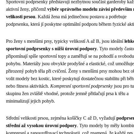
Sportovní podprsenky představují nezbytnou součást garderoby ka
aktivní ženy, přičemž
výběr správného modelu závisí především 
velikosti prsou
. Každá žena má jedinečnou postavu a potřebuje
podprsenku, která jí poskytne optimální podporu během fyzické akti
Pro ženy s menšími prsy, typicky velikostí A až B, jsou ideální
lehk
sportovní podprsenky s nižší úrovní podpory
. Tyto modely často
připomínají spíše sportovní topy a zaměřují se na pohodlí a svobodu
pohybu. Materiály jsou obvykle prodyšné a elastické, což umožňuje
přirozený pohyb těla při cvičení. Ženy s menšími prsy mohou bez 
volit modely bez kostic, které poskytují dostatečnou stabilitu při běh
nebo fitness aktivitách.
Kompresní sportovní podprsenky
jsou pro tu
skupinu žen zvláště vhodné, protože jemně přitlačují prsa k tělu a
minimalizují jejich pohyb.
Střední velikosti prsou, zejména košíčky C až D, vyžadují
podprse
střední až vysokou úrovní podpory
. Tyto modely by měly kombi
kompresní a zapouzdřovací technologii, což znamená, že každý prs 