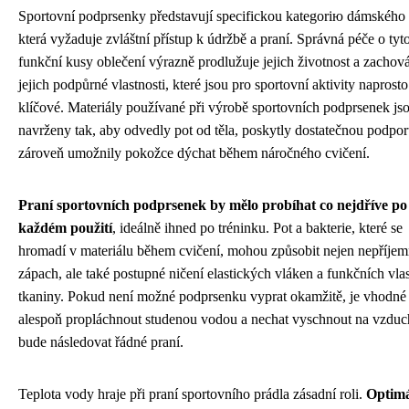
Sportovní podprsenky představují specifickou kategorію dámského 
která vyžaduje zvláštní přístup k údržbě a praní. Správná péče o tyt
funkční kusy oblečení výrazně prodlužuje jejich životnost a zachov
jejich podpůrné vlastnosti, které jsou pro sportovní aktivity naprosto
klíčové. Materiály používané při výrobě sportovních podprsenek js
navrženy tak, aby odvedly pot od těla, poskytly dostatečnou podpor
zároveň umožnily pokožce dýchat během náročného cvičení.
Praní sportovních podprsenek by mělo probíhat co nejdříve po
každém použití
, ideálně ihned po tréninku. Pot a bakterie, které se
hromadí v materiálu během cvičení, mohou způsobit nejen nepříje
zápach, ale také postupné ničení elastických vláken a funkčních vlas
tkaniny. Pokud není možné podprsenku vyprat okamžitě, je vhodné 
alespoň propláchnout studenou vodou a nechat vyschnout na vzduc
bude následovat řádné praní.
Teplota vody hraje při praní sportovního prádla zásadní roli.
Optimá