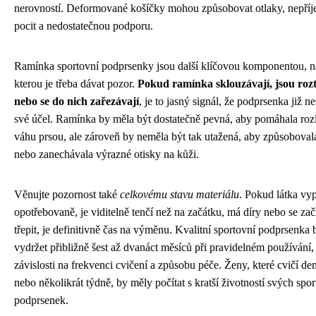
nerovností. Deformované košíčky mohou způsobovat otlaky, nepří
pocit a nedostatečnou podporu.
Ramínka sportovní podprsenky jsou další klíčovou komponentou, n
kterou je třeba dávat pozor.
Pokud ramínka sklouzávají, jsou roz
nebo se do nich zařezávají
, je to jasný signál, že podprsenka již n
své účel. Ramínka by měla být dostatečně pevná, aby pomáhala rozl
váhu prsou, ale zároveň by neměla být tak utažená, aby způsobovala
nebo zanechávala výrazné otisky na kůži.
Věnujte pozornost také
celkovému stavu materiálu
. Pokud látka vy
opotřebovaně, je viditelně tenčí než na začátku, má díry nebo se zač
třepit, je definitivně čas na výměnu. Kvalitní sportovní podprsenka
vydržet přibližně šest až dvanáct měsíců při pravidelném používání,
závislosti na frekvenci cvičení a způsobu péče. Ženy, které cvičí de
nebo několikrát týdně, by měly počítat s kratší životností svých spo
podprsenek.