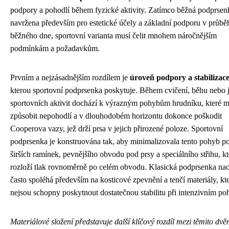
podpory a pohodlí během fyzické aktivity. Zatímco běžná podprsen
navržena především pro estetické účely a základní podporu v průbě
běžného dne, sportovní varianta musí čelit mnohem náročnějším
podmínkám a požadavkům.
Prvním a nejzásadnějším rozdílem je
úroveň podpory a stabilizac
kterou sportovní podprsenka poskytuje. Během cvičení, běhu nebo 
sportovních aktivit dochází k výrazným pohybům hrudníku, které 
způsobit nepohodlí a v dlouhodobém horizontu dokonce poškodit
Cooperova vazy, jež drží prsa v jejich přirozené poloze. Sportovní
podprsenka je konstruována tak, aby minimalizovala tento pohyb p
širších ramínek, pevnějšího obvodu pod prsy a speciálního střihu, k
rozloží tlak rovnoměrně po celém obvodu. Klasická podprsenka na
často spoléhá především na kosticové zpevnění a tenčí materiály, kt
nejsou schopny poskytnout dostatečnou stabilitu při intenzivním po
Materiálové složení představuje další klíčový rozdíl mezi těmito dv