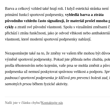
Barva a celkový vzhled také hrají roli. I když estetická stránka není
primární funkcí sportovní podprsenky,
vybledlá barva a ztráta
původního vzhledu často signalizují, že materiál prošel mnoha 
cykly
a ztratil své původní vlastnosti. Spolu s vizuálními změnami č
přichází i ztráta funkčnosti, jako je odvod vlhkosti nebo antibakteriá
vlastnosti, které moderní sportovní podprsenky nabízejí.
Nezapomínejte také na to, že změny ve vašem těle mohou být dův
výměně sportovní podprsenky. Pokud jste přibrala nebo zhubla, pok
prošla těhotenstvím nebo kojením, vaše prsa se mohla změnit a pův
podprsenka už nemusí poskytovat správnou velikost a podporu.
Spr
padnoucí sportovní podprsenka je klíčová pro prevenci bolesti zad, 
samotných prsou
během fyzické aktivity.
Našli jste v článku chybu?
Kontaktujte nás