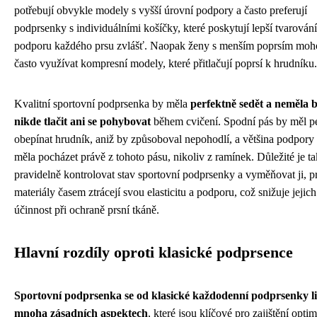
potřebují obvykle modely s vyšší úrovní podpory a často preferují
podprsenky s individuálními košíčky, které poskytují lepší tvarování
podporu každého prsu zvlášť. Naopak ženy s menším poprsím moh
často využívat kompresní modely, které přitlačují poprsí k hrudníku.
Kvalitní sportovní podprsenka by měla
perfektně sedět a neměla 
nikde tlačit ani se pohybovat
během cvičení. Spodní pás by měl p
obepínat hrudník, aniž by způsoboval nepohodlí, a většina podpory
měla pocházet právě z tohoto pásu, nikoliv z ramínek. Důležité je t
pravidelně kontrolovat stav sportovní podprsenky a vyměňovat ji, p
materiály časem ztrácejí svou elasticitu a podporu, což snižuje jejich
účinnost při ochraně prsní tkáně.
Hlavní rozdíly oproti klasické podprsence
Sportovní podprsenka se od klasické každodenní podprsenky li
mnoha zásadních aspektech
, které jsou klíčové pro zajištění optim