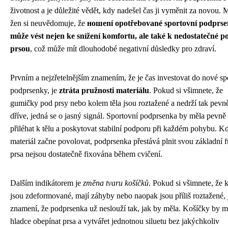
životnost a je důležité vědět, kdy nadešel čas ji vyměnit za novou.
žen si neuvědomuje, že
ношení opotřebované sportovní podprs
může vést nejen ke snížení komfortu, ale také k nedostatečné 
prsou
, což může mít dlouhodobé negativní důsledky pro zdraví.
Prvním a nejzřetelnějším znamením, že je čas investovat do nové sp
podprsenky, je
ztráta pružnosti materiálu
. Pokud si všimnete, že
gumičky pod prsy nebo kolem těla jsou roztažené a nedrží tak pevn
dříve, jedná se o jasný signál. Sportovní podprsenka by měla pevně
přiléhat k tělu a poskytovat stabilní podporu při každém pohybu. K
materiál začne povolovat, podprsenka přestává plnit svou základní f
prsa nejsou dostatečně fixována během cvičení.
Dalším indikátorem je
změna tvaru košíčků
. Pokud si všimnete, že 
jsou zdeformované, mají záhyby nebo naopak jsou příliš roztažené, 
znamení, že podprsenka už neslouží tak, jak by měla. Košíčky by m
hladce obepínat prsa a vytvářet jednotnou siluetu bez jakýchkoliv