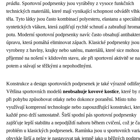
prádla
. Sportovní podprsenky jsou vyráběny z vysoce funkčních
technických materiálů, které mají vynikající schopnost odvádět vlhk
těla. Tyto látky jsou často kombinací polyesteru, elastanu a speciáln
syntetických vláken, která zajišťují rychlé schnutí a zabraňují hrom
potu. Moderní sportovní podprsenky navíc často obsahují antibakter
úpravu, která pomáhá eliminovat zápach. Klasické podprsenky jsou 
vyrobeny z bavlny, krajky nebo saténu, materiálů, které sice mohou
příjemné na nošení v klidovém stavu, ale při sportovní aktivitě se n
potem a stávají se těžkými a nepohodlnými.
Konstrukce a design sportovních podprsenek je také výrazně odlišn
Většina sportovních modelů
neobsahuje kovové kostice
, které by
při pohybu způsobovat otlaky nebo dokonce poranění. Místo toho
využívají kompresní technologie nebo zapouzdřující konstrukci, kte
každé prso drží samostatně. Širší spodní pás sportovní podprsenky
zajišťuje lepší stabilitu a nepodjíždí nahoru během cvičení, což je ča
problém u klasických podprsenek. Ramínka jsou u sportovních vari
obvykle širší a nelze je nastavovat tak jemně jako u běžných podpr