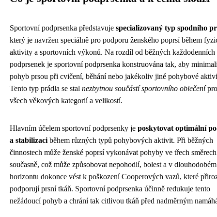
Sportovní podprsenka představuje
specializovaný typ spodního p
který je navržen speciálně pro podporu ženského poprsí během fyzi
aktivity a sportovních výkonů. Na rozdíl od běžných každodenních
podprsenek je sportovní podprsenka konstruována tak, aby minimal
pohyb prsou při cvičení, běhání nebo jakékoliv jiné pohybové aktivi
Tento typ prádla se stal
nezbytnou součástí sportovního oblečení
pro
všech věkových kategorií a velikostí.
Hlavním účelem sportovní podprsenky je
poskytovat optimální p
a stabilizaci
během různých typů pohybových aktivit. Při běžných
činnostech může ženské poprsí vykonávat pohyby ve třech směrech
současně, což může způsobovat nepohodlí, bolest a v dlouhodobém
horizontu dokonce vést k poškození Cooperových vazů, které přiro
podporují prsní tkáň. Sportovní podprsenka účinně redukuje tento
nežádoucí pohyb a chrání tak citlivou tkáň před nadměrným namáh