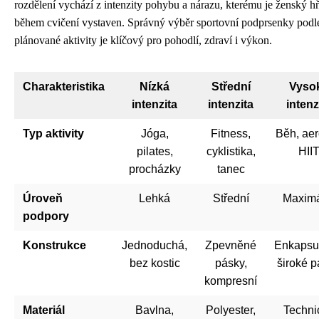
rozdělení vychází z intenzity pohybu a nárazu, kterému je ženský h
během cvičení vystaven. Správný výběr sportovní podprsenky podl
plánované aktivity je klíčový pro pohodlí, zdraví i výkon.
Charakteristika
Nízká
Střední
Vyso
intenzita
intenzita
intenz
Typ aktivity
Jóga,
Fitness,
Běh, aer
pilates,
cyklistika,
HII
procházky
tanec
Úroveň
Lehká
Střední
Maximá
podpory
Konstrukce
Jednoduchá,
Zpevněné
Enkapsu
bez kostic
pásky,
široké 
kompresní
Materiál
Bavlna,
Polyester,
Techni