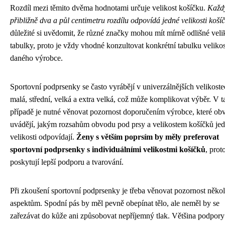
Rozdíl mezi těmito dvěma hodnotami určuje velikost košíčku.
Každ
přibližně dva a půl centimetru rozdílu odpovídá jedné velikosti koší
důležité si uvědomit, že různé značky mohou mít mírně odlišné veli
tabulky, proto je vždy vhodné konzultovat konkrétní tabulku velikos
daného výrobce.
Sportovní podprsenky se často vyrábějí v univerzálnějších velikoste
malá, střední, velká a extra velká, což může komplikovat výběr. V
případě je nutné věnovat pozornost doporučením výrobce, které ob
uvádějí, jakým rozsahům obvodu pod prsy a velikostem košíčků jed
velikosti odpovídají.
Ženy s větším poprsím by měly preferovat
sportovní podprsenky s individuálními velikostmi košíčků
, prot
poskytují lepší podporu a tvarování.
Při zkoušení sportovní podprsenky je třeba věnovat pozornost někol
aspektům. Spodní pás by měl pevně obepínat tělo, ale neměl by se
zařezávat do kůže ani způsobovat nepříjemný tlak. Většina podpory