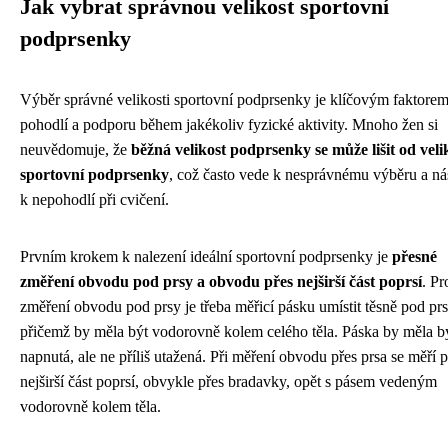
Jak vybrat správnou velikost sportovní
podprsenky
Výběr správné velikosti sportovní podprsenky je klíčovým faktorem
pohodlí a podporu během jakékoliv fyzické aktivity. Mnoho žen si
neuvědomuje, že
běžná velikost podprsenky se může lišit od veli
sportovní podprsenky
, což často vede k nesprávnému výběru a ná
k nepohodlí při cvičení.
Prvním krokem k nalezení ideální sportovní podprsenky je
přesné
změření obvodu pod prsy a obvodu přes nejširší část poprsí
. Pr
změření obvodu pod prsy je třeba měřicí pásku umístit těsně pod prs
přičemž by měla být vodorovně kolem celého těla. Páska by měla b
napnutá, ale ne příliš utažená. Při měření obvodu přes prsa se měří p
nejširší část poprsí, obvykle přes bradavky, opět s pásem vedeným
vodorovně kolem těla.