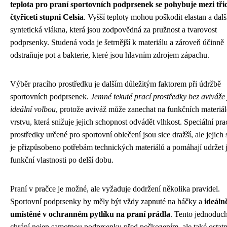
teplota pro praní sportovních podprsenek se pohybuje mezi třic
čtyřiceti stupni Celsia
. Vyšší teploty mohou poškodit elastan a dalš
syntetická vlákna, která jsou zodpovědná za pružnost a tvarovost
podprsenky. Studená voda je šetrnější k materiálu a zároveň účinně
odstraňuje pot a bakterie, které jsou hlavním zdrojem zápachu.
Výběr pracího prostředku je dalším důležitým faktorem při údržbě
sportovních podprsenek.
Jemné tekuté prací prostředky bez aviváže
ideální volbou
, protože aviváž může zanechat na funkčních materiá
vrstvu, která snižuje jejich schopnost odvádět vlhkost. Speciální pra
prostředky určené pro sportovní oblečení jsou sice dražší, ale jejich 
je přizpůsobeno potřebám technických materiálů a pomáhají udržet j
funkční vlastnosti po delší dobu.
Praní v pračce je možné, ale vyžaduje dodržení několika pravidel.
Sportovní podprsenky by měly být vždy zapnuté na háčky a
ideáln
umístěné v ochranném pytlíku na praní prádla
. Tento jednoduc
chrání nejen samotnou podprsenku před poškozením, ale také ostatn