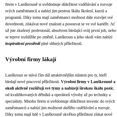
firem v Lanškrouně si uvědomuje důležitost vzdělávání a rozvoje
svých zaměstnanců a nabízí jim pestrou škálu školení, kurzů a
programů. Díky tomu mají zaměstnanci možnost dále rozvíjet své
dovednosti, získávat nové znalosti a posouvat se ve své kariéře. Ať
už jste zkušený profesionál, absolvent hledající svůj první job, nebo
se teprve rozhlížíte po změně, Lanškroun a jeho okolí vám nabízí
inspirativní prostředí
plné slibných příležitostí.
Výrobní firmy lákají
Lanškroun se stává čím dál atraktivnějším místem pro ty, kteří
hledají nové pracovní příležitosti.
Výrobní firmy v Lanškrouně a
okolí aktivně rozšiřují své týmy a nabízejí širokou škálu pozic
,
od kvalifikovaných dělníků a operátorů výroby až po techniky a
specialisty. Mnoho firem si uvědomuje důležitost investic do svých
zaměstnanců a nabízí jim
možnosti dalšího vzdělávání a rozvoje
.
Díky tomu mají lidé v Lanškrouně skvělou příležitost získat nové