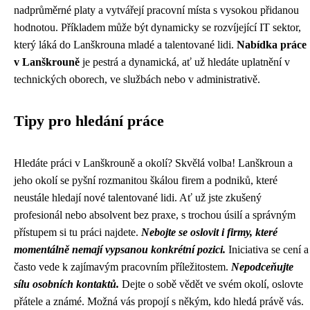
nadprůměrné platy a vytvářejí pracovní místa s vysokou přidanou
hodnotou. Příkladem může být dynamicky se rozvíjející IT sektor,
který láká do Lanškrouna mladé a talentované lidi.
Nabídka práce
v Lanškrouně
je pestrá a dynamická, ať už hledáte uplatnění v
technických oborech, ve službách nebo v administrativě.
Tipy pro hledání práce
Hledáte práci v Lanškrouně a okolí? Skvělá volba! Lanškroun a
jeho okolí se pyšní rozmanitou škálou firem a podniků, které
neustále hledají nové talentované lidi. Ať už jste zkušený
profesionál nebo absolvent bez praxe, s trochou úsilí a správným
přístupem si tu práci najdete.
Nebojte se oslovit i firmy, které
momentálně nemají vypsanou konkrétní pozici.
Iniciativa se cení a
často vede k zajímavým pracovním příležitostem.
Nepodceňujte
sílu osobních kontaktů.
Dejte o sobě vědět ve svém okolí, oslovte
přátele a známé. Možná vás propojí s někým, kdo hledá právě vás.