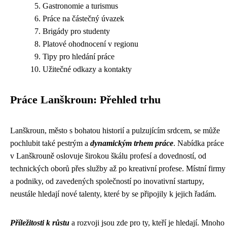
Gastronomie a turismus
Práce na částečný úvazek
Brigády pro studenty
Platové ohodnocení v regionu
Tipy pro hledání práce
Užitečné odkazy a kontakty
Práce Lanškroun: Přehled trhu
Lanškroun, město s bohatou historií a pulzujícím srdcem, se může
pochlubit také pestrým a
dynamickým trhem práce
. Nabídka práce
v Lanškrouně oslovuje širokou škálu profesí a dovedností, od
technických oborů přes služby až po kreativní profese. Místní firmy
a podniky, od zavedených společností po inovativní startupy,
neustále hledají nové talenty, které by se připojily k jejich řadám.
Příležitosti k růstu
a rozvoji jsou zde pro ty, kteří je hledají. Mnoho