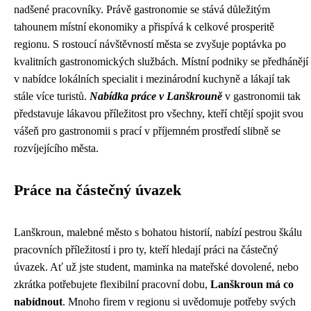
nadšené pracovníky. Právě gastronomie se stává důležitým
tahounem místní ekonomiky a přispívá k celkové prosperitě
regionu. S rostoucí návštěvností města se zvyšuje poptávka po
kvalitních gastronomických službách. Místní podniky se předhánějí
v nabídce lokálních specialit i mezinárodní kuchyně a lákají tak
stále více turistů.
Nabídka práce v Lanškrouně
v gastronomii tak
představuje lákavou příležitost pro všechny, kteří chtějí spojit svou
vášeň pro gastronomii s prací v příjemném prostředí slibně se
rozvíjejícího města.
Práce na částečný úvazek
Lanškroun, malebné město s bohatou historií, nabízí pestrou škálu
pracovních příležitostí i pro ty, kteří hledají práci na částečný
úvazek. Ať už jste student, maminka na mateřské dovolené, nebo
zkrátka potřebujete flexibilní pracovní dobu,
Lanškroun má co
nabídnout
. Mnoho firem v regionu si uvědomuje potřeby svých