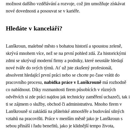
možnost dalšího vzdělávání a rozvoje, což jim umožňuje získávat
nové dovednosti a posouvat se v kariéře.
Hledáte v kanceláři?
Lanškroun, malebné město s bohatou historií a spoustou zeleně,
skrývá mnohem více, než se na první pohled zdá. Za historickými
zdmi se ukrývají moderní firmy a podniky, které neustále hledají
nové tváře do svých týmů. Ať už jste zkušený profesionál,
absolvent hledající první práci nebo se chcete po čase vrátit do
pracovního procesu,
nabídka práce v Lanškrouně
má rozhodně
co nabídnout. Díky rozmanitosti firem působících v různých
odvětvích si zde práci najdou jak technicky zaměření uchazeči, tak i
ti se zájmem o služby, obchod či administrativu. Mnoho firem v
Lanškrouně si zakládá na přátelské atmosféře a budování silných
vztahů na pracovišti. Práce v menším městě jako je Lanškroun s
sebou přináší i řadu benefitů, jako je klidnější tempo života,