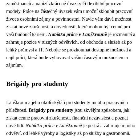
zaměstnanců a nabízí zkrácené úvazky či flexibilní pracovní
modely. Práce na částečný úvazek vám umožní skloubit pracovní
život s osobními zájmy a povinnostmi. Navíc vám dává možnost
získat nové zkušenosti a dovednosti, které mohou být cenné pro
vaši budoucí kariéru.
Nabídka práce v Lanškrouně
je rozmanitá a
zahrnuje pozice v různých odvětvích, od obchodu a služeb až po
lehký průmysl a IT. Nebojte se prozkoumat dostupné možnosti a
najít práci, která bude vyhovovat vašim časovým možnostem a
zájmům.
Brigády pro studenty
Lanškroun a jeho okolí skýtá i pro studenty mnoho pracovních
příležitostí.
Brigády pro studenty
jsou skvělým způsobem, jak
získat cenné pracovní zkušenosti, finanční nezávislost a poznat
nové lidi.
Nabídka práce v Lanškrouně
je pestrá a zahrnuje mnoho
odvětví, od lehké výroby a logistiky až po služby a gastronomii.