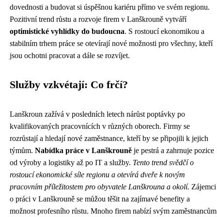
dovednosti a budovat si úspěšnou kariéru přímo ve svém regionu.
Pozitivní trend růstu a rozvoje firem v Lanškrouně vytváří
optimistické vyhlídky do budoucna
. S rostoucí ekonomikou a
stabilním trhem práce se otevírají nové možnosti pro všechny, kteří
jsou ochotni pracovat a dále se rozvíjet.
Služby vzkvétají: Co frčí?
Lanškroun zažívá v posledních letech nárůst poptávky po
kvalifikovaných pracovnících v různých oborech. Firmy se
rozrůstají a hledají nové zaměstnance, kteří by se připojili k jejich
týmům.
Nabídka práce v Lanškrouně
je pestrá a zahrnuje pozice
od výroby a logistiky až po IT a služby.
Tento trend svědčí o
rostoucí ekonomické síle regionu a otevírá dveře k novým
pracovním příležitostem pro obyvatele Lanškrouna a okolí.
Zájemci
o práci v Lanškrouně se můžou těšit na zajímavé benefity a
možnost profesního růstu. Mnoho firem nabízí svým zaměstnancům