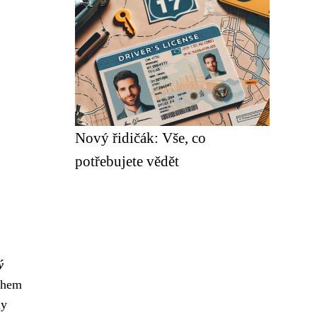
Nový řidičák: Vše, co
potřebujete vědět
ý
sahem
ny