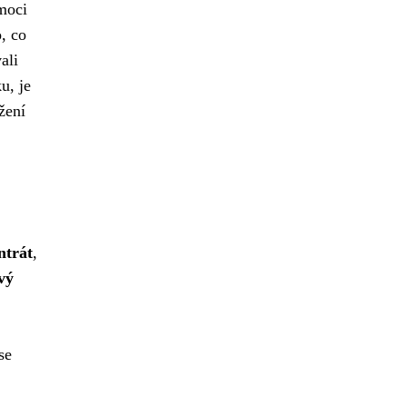
moci
o, co
ali
u, je
žení
ntrát
,
vý
se