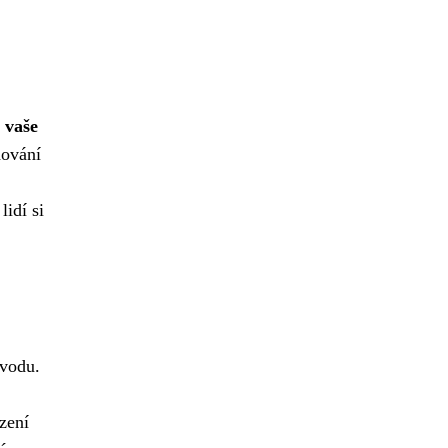
 vaše
dování
idí si
ůvodu.
zení