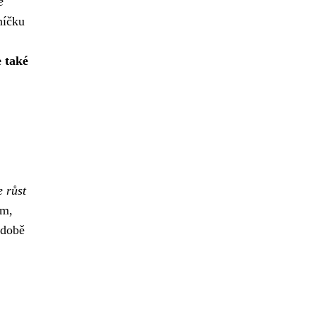
é
níčku
e také
 růst
om,
odobě