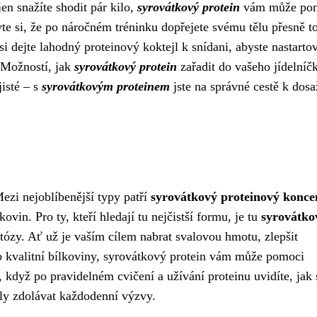
en snažíte shodit pár kilo,
syrovátkový protein
vám může po
avte si, že po náročném tréninku dopřejete svému tělu přesně t
i dejte lahodný proteinový koktejl k snídani, abyste nastartov
 Možností, jak
syrovátkový protein
zařadit do vašeho jídelníčk
jisté – s
syrovátkovým proteinem
jste na správné cestě k dosa
ezi nejoblíbenější typy patří
syrovátkový proteinový konce
vin. Pro ty, kteří hledají tu nejčistší formu, je tu
syrovátko
ózy. Ať už je vaším cílem nabrat svalovou hmotu, zlepšit
 o kvalitní bílkoviny, syrovátkový protein vám může pomoci
t, když po pravidelném cvičení a užívání proteinu uvidíte, jak 
íly zdolávat každodenní výzvy.