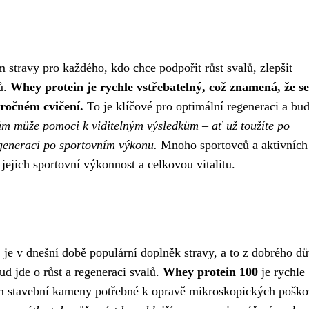
travy pro každého, kdo chce podpořit růst svalů, zlepšit
lů.
Whey protein je rychle vstřebatelný, což znamená, že se
ročném cvičení.
To je klíčové pro optimální regeneraci a bu
ám může pomoci k viditelným výsledkům – ať už toužíte po
regeneraci po sportovním výkonu.
Mnoho sportovců a aktivních l
jejich sportovní výkonnost a celkovou vitalitu.
 je v dnešní době populární doplněk stravy, a to z dobrého d
d jde o růst a regeneraci svalů.
Whey protein 100
je rychle
lům stavební kameny potřebné k opravě mikroskopických poško