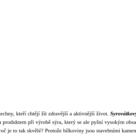
chny, kteří chtějí žít zdravější a aktivnější život.
Syrovátkov
ším produktem při výrobě sýra, který se ale pyšní vysokým ob
oč je to tak skvělé? Protože bílkoviny jsou stavebními kame