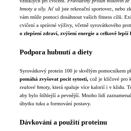
vzniklých při cvičení.
Pravidelný přísun bílkovin ze 
hmoty a síly.
Ať už jste rekreační sportovec, nebo z
vám může pomoci dosáhnout vašich fitness cílů. Exis
cvičení a správné výživy, včetně syrovátkového pro
o zlepšení zdraví, zvýšení energie a celkově lepší 
Podpora hubnutí a diety
Syrovátkový protein 100 je skvělým pomocníkem při
pomáhá zvyšovat pocit sytosti,
což je klíčové pro 
svalové hmoty,
která spaluje více kalorií i v klidu. 
aby bylo štíhlejší a pevnější. Mnoho lidí zaznamen
úbytku tuku a formování postavy.
Dávkování a použití proteinu