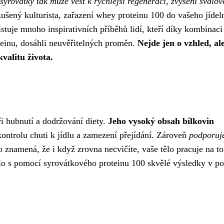
syrovátky tak může vést k rychlejší regeneraci, zvýšení svalov
kušený kulturista, zařazení whey proteinu 100 do vašeho jídel
tuje mnoho inspirativních příběhů lidí, kteří díky kombinaci
teinu, dosáhli neuvěřitelných proměn.
Nejde jen o vzhled, al
kvalitu života.
 hubnutí a dodržování diety.
Jeho vysoký obsah bílkovin
kontrolu chuti k jídlu a zamezení přejídání. Zároveň
podporuje
To znamená, že i když zrovna necvičíte, vaše tělo pracuje na t
alo s pomocí syrovátkového proteinu 100 skvělé výsledky v p