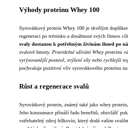
Výhody proteinu Whey 100
Syrovátkový protein Whey 100 je skvělým doplňkem s
regeneraci po tréninku a dosáhnout svých fitness cí
svaly dostanou k potřebným živinám ihned po ná
svalové hmoty.
Pravidelné užívání Whey proteinu v
vyrýsovanější postavě, zvýšení síly nebo rychlejší 
pochvaluje pozitivní vliv syrovátkového proteinu na 
Růst a regenerace svalů
Syrovátkový protein, známý také jako whey protein,
Jeho konzumace přináší řadu benefitů, obzvlášť poku
vstřebatelný zdroj bílkovin, který dodá vašim sva