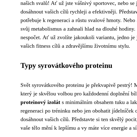
našich svalů! Ať už jste vášnivý sportovec, nebo se j
dosáhnout vašich cílů rychleji a efektivněji. Předst
potřebuje k regeneraci a růstu svalové hmoty. Nebo s
svůj metabolismus a zahnali hlad na dlouhé hodiny.
nespočet. Ať už zvolíte jakoukoli variantu, jedno je 
vašich fitness cílů a zdravějšímu životnímu stylu.
Typy syrovátkového proteinu
Svět syrovátkového proteinu je překvapivě pestrý! M
který je skvělou volbou pro každodenní doplnění bílko
proteinový izolát
s minimálním obsahem tuku a lakt
regeneraci po tréninku nebo jen obohatit jídelníček
dosáhnout vašich cílů. Představte si ten skvělý poci
vaše tělo mění k lepšímu a vy máte více energie a s