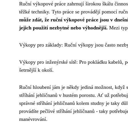
Ruční výkopové práce zahrnují širokou škálu činností
těžké techniky. Tyto práce se provádějí pomocí ručn
může zdát, že ruční výkopové práce jsou v dnešní
jejich použití nezbytné nebo výhodnější.
Mezi typi
Výkopy pro základy: Ruční výkopy jsou často nezbyt
Výkopy pro inženýrské sítě: Pro pokládku kabelů, p
šetrnější k okolí.
Ruční hloubení jám je někdy jediná možnost, když s
stříhání jehličnanů v hustém porostu. Ať už potřebu
správné stříhání jehličnanů
kolem studny je taky důlež
provádíte pečlivé stříhání jehličnanů - taky potřebu
manévrování.