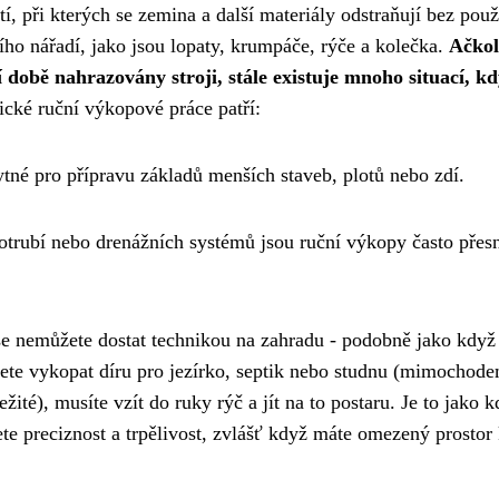
, při kterých se zemina a další materiály odstraňují bez použ
ího nářadí, jako jsou lopaty, krumpáče, rýče a kolečka.
Ačkol
 době nahrazovány stroji, stále existuje mnoho situací, kd
cké ruční výkopové práce patří:
né pro přípravu základů menších staveb, plotů nebo zdí.
otrubí nebo drenážních systémů jsou ruční výkopy často přesn
e nemůžete dostat technikou na zahradu - podobně jako když 
jete vykopat díru pro jezírko, septik nebo studnu (mimochod
ité), musíte vzít do ruky rýč a jít na to postaru. Je to jako 
jete preciznost a trpělivost, zvlášť když máte omezený prostor