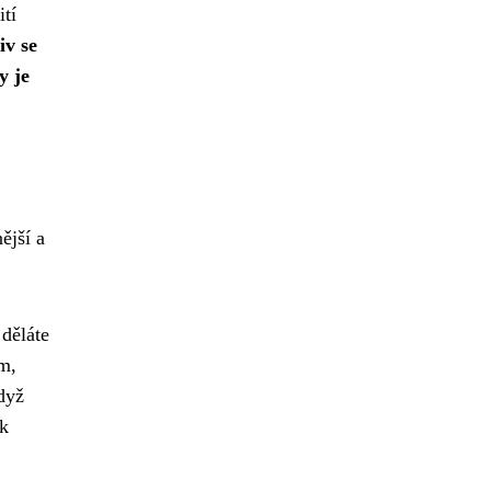
ití
iv se
y je
ější a
děláte
em,
když
 k