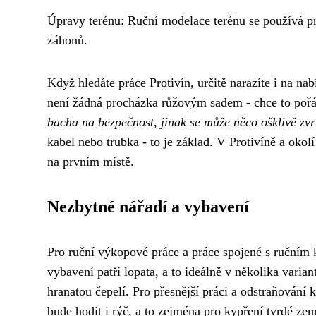
Úpravy terénu: Ruční modelace terénu se používá pr
záhonů.
Když hledáte
práce Protivín
, určitě narazíte i na n
není žádná procházka růžovým sadem - chce to pořá
bacha na bezpečnost, jinak se může něco ošklivě zvr
kabel nebo trubka - to je základ. V Protivíně a okolí
na prvním místě.
Nezbytné nářadí a vybavení
Pro ruční výkopové práce a práce spojené s ručním
vybavení patří lopata, a to ideálně v několika varia
hranatou čepelí. Pro přesnější práci a odstraňování
bude hodit i rýč, a to zejména pro kypření tvrdé z