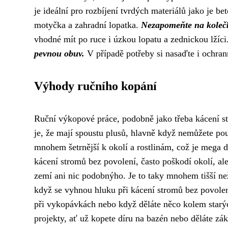
je ideální pro rozbíjení tvrdých materiálů jako je 
motyčka a zahradní lopatka.
Nezapomeňte na kolečk
vhodné mít po ruce i úzkou lopatu a zednickou lžíci
pevnou obuv.
V případě potřeby si nasaďte i ochrann
Výhody ručního kopání
Ruční výkopové práce, podobně jako třeba
kácení s
je, že mají spoustu plusů, hlavně když nemůžete použ
mnohem šetrnější k okolí a rostlinám, což je mega d
kácení stromů bez povolení, často poškodí okolí, al
zemí ani nic podobnýho. Je to taky mnohem tišší než
když se vyhnou hluku při kácení stromů bez povole
při vykopávkách nebo když děláte něco kolem star
projekty, ať už kopete díru na bazén nebo děláte zá