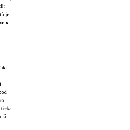
dit
tů je
ce a
fakt
í
 pod
ko
 třeba
nší