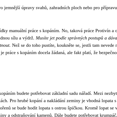
o jemnější úpravy svahů, zahradních ploch nebo pro přípravu
abídky manuální práce s kopáním. No, taková práce Protivín a 
dnou sílu a výdrž.
Musíte jet podle správných postupů a dáva
tnout.
Než se do toho pustíte, koukněte se, jestli tam nevede 
 je práce s kopáním docela žádaná, ale fakt platí, že bezpečno
 kopáním budete potřebovat základní sadu nářadí. Mezi nezby
ntách. Pro hrubé kopání a nakládání zeminy je vhodná lopata s
 kořenů se bude hodit lopata s ostrou špičkou. Kromě lopat se
eminy a odstraňování kamenů. Dále budete potřebovat krumpáč,