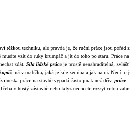
staví těžkou techniku, ale pravda je, že ruční práce jsou pořád 
ě musíte vzít do ruky krumpáč a jít do toho po staru. Práce na
 nechat zdát.
Síla lidské práce
je prostě nenahraditelná, zvláš
kopáč
má v malíčku, jaká je kde zemina a jak na ni. Není to j
yž dneska práce na stavbě vypadá často jinak než dřív,
práce
Třeba v hustý zástavbě nebo když nechcete rozrýt celou zahr