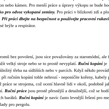
beton nebo kámen. Pro menší práce a úpravy výkopu se bude ho
o pro odvoz vykopané zeminy.
Pro práci v blízkosti zdí a plo
.
Při práci dbejte na bezpečnost a používejte pracovní rukavi
é brýle a respirátor.
tromů bez povolení
, jsou sice považovány za staromódní, ale 
ít velký stroje nebo se to prostě nevyplatí.
Ruční kopání
je
ůležitý třeba na sídlištích nebo v parcích. Když někdo provád
e při ručním kopání tohle nehrozí - neponičíte kořeny, kabely
 práce se strojema, což ocení hlavně lidi v okolí, podobně ja
ní.
Ruční práce
jsou prostě přesnější a detailnější, což se hodí
ých baráků.
Ruční kopání
je navíc často levnější řešení pro me
klady pro pergolu.