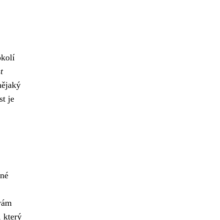
okolí
t
nějaký
st je
tné
 vám
 který