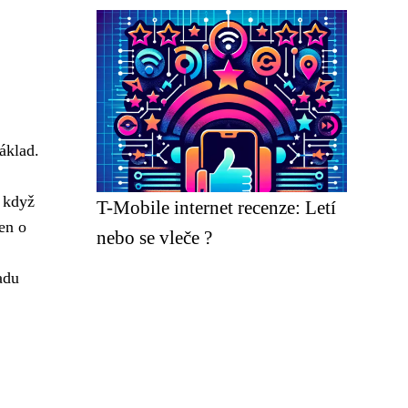
základ.
ť když
T-Mobile internet recenze: Letí
en o
nebo se vleče ?
adu