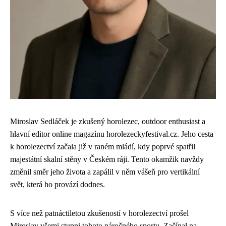
Miroslav Sedláček je zkušený horolezec, outdoor enthusiast a
hlavní editor online magazínu horolezeckyfestival.cz. Jeho cesta
k horolezectví začala již v raném mládí, kdy poprvé spatřil
majestátní skalní stěny v Českém ráji. Tento okamžik navždy
změnil směr jeho života a zapálil v něm vášeň pro vertikální
svět, která ho provází dodnes.
S více než patnáctiletou zkušeností v horolezectví prošel
Miroslav všemi stupni tohoto náročného sportu. Začínal na