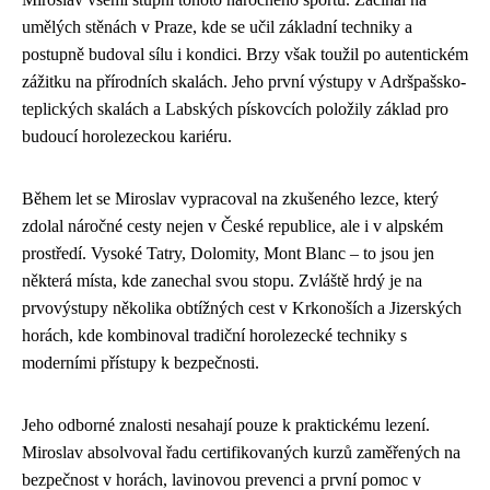
umělých stěnách v Praze, kde se učil základní techniky a
postupně budoval sílu i kondici. Brzy však toužil po autentickém
zážitku na přírodních skalách. Jeho první výstupy v Adršpašsko-
teplických skalách a Labských pískovcích položily základ pro
budoucí horolezeckou kariéru.
Během let se Miroslav vypracoval na zkušeného lezce, který
zdolal náročné cesty nejen v České republice, ale i v alpském
prostředí. Vysoké Tatry, Dolomity, Mont Blanc – to jsou jen
některá místa, kde zanechal svou stopu. Zvláště hrdý je na
prvovýstupy několika obtížných cest v Krkonoších a Jizerských
horách, kde kombinoval tradiční horolezecké techniky s
moderními přístupy k bezpečnosti.
Jeho odborné znalosti nesahají pouze k praktickému lezení.
Miroslav absolvoval řadu certifikovaných kurzů zaměřených na
bezpečnost v horách, lavinovou prevenci a první pomoc v