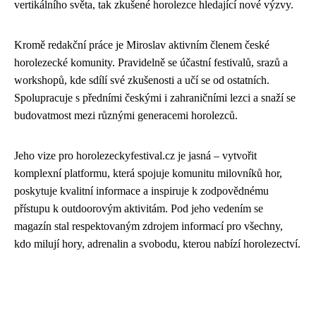
vertikálního světa, tak zkušené horolezce hledající nové výzvy.
Kromě redakční práce je Miroslav aktivním členem české
horolezecké komunity. Pravidelně se účastní festivalů, srazů a
workshopů, kde sdílí své zkušenosti a učí se od ostatních.
Spolupracuje s předními českými i zahraničními lezci a snaží se
budovatmost mezi různými generacemi horolezců.
Jeho vize pro horolezeckyfestival.cz je jasná – vytvořit
komplexní platformu, která spojuje komunitu milovníků hor,
poskytuje kvalitní informace a inspiruje k zodpovědnému
přístupu k outdoorovým aktivitám. Pod jeho vedením se
magazín stal respektovaným zdrojem informací pro všechny,
kdo milují hory, adrenalin a svobodu, kterou nabízí horolezectví.