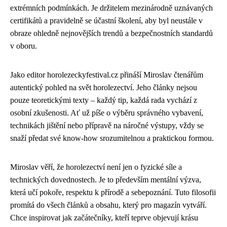
extrémních podmínkách. Je držitelem mezinárodně uznávaných
certifikátů a pravidelně se účastní školení, aby byl neustále v
obraze ohledně nejnovějších trendů a bezpečnostních standardů
v oboru.
Jako editor horolezeckyfestival.cz přináší Miroslav čtenářům
autentický pohled na svět horolezectví. Jeho články nejsou
pouze teoretickými texty – každý tip, každá rada vychází z
osobní zkušenosti. Ať už píše o výběru správného vybavení,
technikách jištění nebo přípravě na náročné výstupy, vždy se
snaží předat své know-how srozumitelnou a praktickou formou.
Miroslav věří, že horolezectví není jen o fyzické síle a
technických dovednostech. Je to především mentální výzva,
která učí pokoře, respektu k přírodě a sebepoznání. Tuto filosofii
promítá do všech článků a obsahu, který pro magazín vytváří.
Chce inspirovat jak začátečníky, kteří teprve objevují krásu