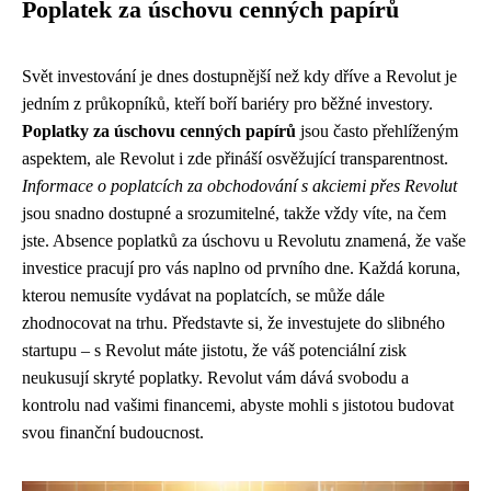
Poplatek za úschovu cenných papírů
Svět investování je dnes dostupnější než kdy dříve a Revolut je
jedním z průkopníků, kteří boří bariéry pro běžné investory.
Poplatky za úschovu cenných papírů
jsou často přehlíženým
aspektem, ale Revolut i zde přináší osvěžující transparentnost.
Informace o poplatcích za obchodování s akciemi přes Revolut
jsou snadno dostupné a srozumitelné, takže vždy víte, na čem
jste. Absence poplatků za úschovu u Revolutu znamená, že vaše
investice pracují pro vás naplno od prvního dne. Každá koruna,
kterou nemusíte vydávat na poplatcích, se může dále
zhodnocovat na trhu. Představte si, že investujete do slibného
startupu – s Revolut máte jistotu, že váš potenciální zisk
neukusují skryté poplatky. Revolut vám dává svobodu a
kontrolu nad vašimi financemi, abyste mohli s jistotou budovat
svou finanční budoucnost.