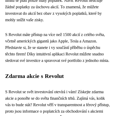
limitu se platí pouze malý poplatek. Navíc Revolut neúčtuje
žádné poplatky za úschovu akcií. To znamená, že můžete
investovat do akcií bez obav z vysokých poplatků, které by
mohly snížit vaše zisky.
S Revolut máte přístup na více než 1500 akcií z celého světa,
včetně amerických gigantů jako Apple, Tesla a Amazon.
Představte si, že se stanete i vy součástí příběhu o úspěchu
těchto firem! Díky intuitivní aplikaci Revolut můžete snadno
sledovat své investice a spravovat své portfolio z jednoho místa.
Zdarma akcie s Revolut
S Revolut se svět investování otevírá i vám! Získejte zdarma
akcie a ponořte se do světa finančních trhů. Zajímá vás, kolik
vás to bude stát? Revolut věří v transparentnost a férový přístup,
proto jsou informace o poplatcích za obchodování s akciemi