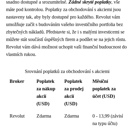
snadno dostupné a srozumitelné.
Žádné skryté poplatky
, vše
máte pod kontrolou. Poplatky za obchodování s akciemi jsou
nastaveny tak, aby byly dostupné pro každého. Revolut vám
umožňuje začít s budováním vašeho investičního portfolia bez
zbytečných nákladů. Představte si, že i s malými investicemi se
můžete stát součástí úspěšných firem a podílet se na jejich růstu.
Revolut vám dává možnost uchopit vaši finanční budoucnost do
vlastních rukou.
Srovnání poplatků za obchodování s akciemi
Broker
Poplatek
Poplatek
Měsíční
za nákup
za prodej
poplatek za
akcií
akcií
účet (USD)
(USD)
(USD)
Revolut
Zdarma
Zdarma
0 - 13,99 (závisí
na typu účtu)