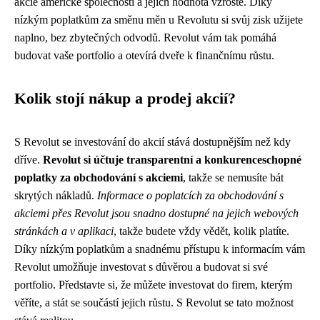
akcie americké společnosti a jejich hodnota vzroste. Díky
nízkým poplatkům za směnu měn u Revolutu si svůj zisk užijete
naplno, bez zbytečných odvodů. Revolut vám tak pomáhá
budovat vaše portfolio a otevírá dveře k finančnímu růstu.
Kolik stojí nákup a prodej akcií?
S Revolut se investování do akcií stává dostupnějším než kdy
dříve.
Revolut si účtuje transparentní a konkurenceschopné
poplatky za obchodování s akciemi
, takže se nemusíte bát
skrytých nákladů.
Informace o poplatcích za obchodování s
akciemi přes Revolut jsou snadno dostupné na jejich webových
stránkách a v aplikaci
, takže budete vždy vědět, kolik platíte.
Díky nízkým poplatkům a snadnému přístupu k informacím vám
Revolut umožňuje investovat s důvěrou a budovat si své
portfolio. Představte si, že můžete investovat do firem, kterým
věříte, a stát se součástí jejich růstu. S Revolut se tato možnost