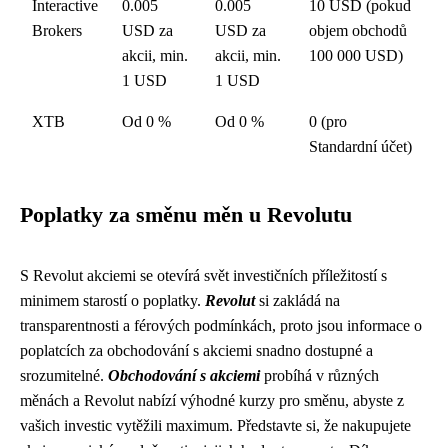
Interactive
0.005
0.005
10 USD (pokud
Brokers
USD za
USD za
objem obchodů
akcii, min.
akcii, min.
100 000 USD)
1 USD
1 USD
XTB
Od 0 %
Od 0 %
0 (pro
Standardní účet)
Poplatky za směnu měn u Revolutu
S Revolut akciemi se otevírá svět investičních příležitostí s
minimem starostí o poplatky.
Revolut
si zakládá na
transparentnosti a férových podmínkách, proto jsou informace o
poplatcích za obchodování s akciemi snadno dostupné a
srozumitelné.
Obchodování s akciemi
probíhá v různých
měnách a Revolut nabízí výhodné kurzy pro směnu, abyste z
vašich investic vytěžili maximum. Představte si, že nakupujete