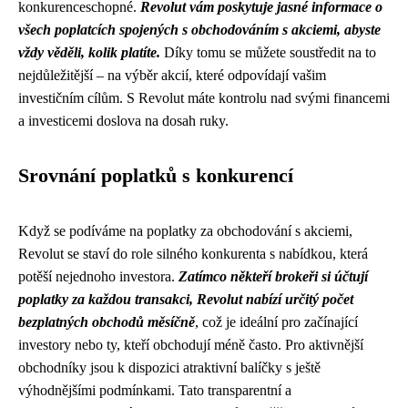
konkurenceschopné.
Revolut vám poskytuje jasné informace o
všech poplatcích spojených s obchodováním s akciemi, abyste
vždy věděli, kolik platíte.
Díky tomu se můžete soustředit na to
nejdůležitější – na výběr akcií, které odpovídají vašim
investičním cílům. S Revolut máte kontrolu nad svými financemi
a investicemi doslova na dosah ruky.
Srovnání poplatků s konkurencí
Když se podíváme na poplatky za obchodování s akciemi,
Revolut se staví do role silného konkurenta s nabídkou, která
potěší nejednoho investora.
Zatímco někteří brokeři si účtují
poplatky za každou transakci, Revolut nabízí určitý počet
bezplatných obchodů měsíčně
, což je ideální pro začínající
investory nebo ty, kteří obchodují méně často. Pro aktivnější
obchodníky jsou k dispozici atraktivní balíčky s ještě
výhodnějšími podmínkami. Tato transparentní a