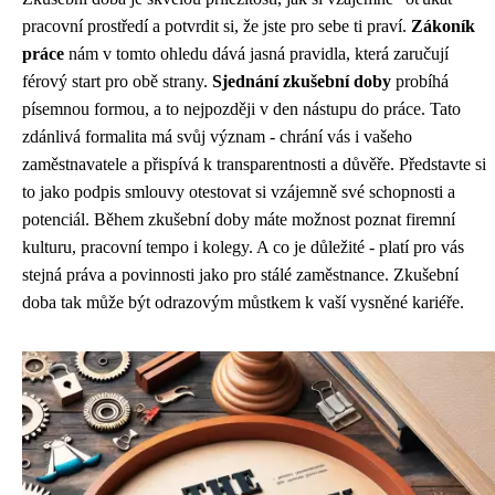
pracovní prostředí a potvrdit si, že jste pro sebe ti praví.
Zákoník
práce
nám v tomto ohledu dává jasná pravidla, která zaručují
férový start pro obě strany.
Sjednání zkušební doby
probíhá
písemnou formou, a to nejpozději v den nástupu do práce. Tato
zdánlivá formalita má svůj význam - chrání vás i vašeho
zaměstnavatele a přispívá k transparentnosti a důvěře. Představte si
to jako podpis smlouvy otestovat si vzájemně své schopnosti a
potenciál. Během zkušební doby máte možnost poznat firemní
kulturu, pracovní tempo i kolegy. A co je důležité - platí pro vás
stejná práva a povinnosti jako pro stálé zaměstnance. Zkušební
doba tak může být odrazovým můstkem k vaší vysněné kariéře.