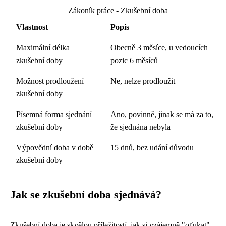
Zákoník práce - Zkušební doba
Vlastnost
Popis
Maximální délka
Obecně 3 měsíce, u vedoucích
zkušební doby
pozic 6 měsíců
Možnost prodloužení
Ne, nelze prodloužit
zkušební doby
Písemná forma sjednání
Ano, povinně, jinak se má za to,
zkušební doby
že sjednána nebyla
Výpovědní doba v době
15 dnů, bez udání důvodu
zkušební doby
Jak se zkušební doba sjednává?
Zkušební doba je skvělou příležitostí, jak si vzájemně "oťukat"