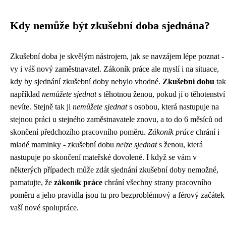
Kdy nemůže být zkušební doba sjednána?
Zkušební doba je skvělým nástrojem, jak se navzájem lépe poznat -
vy i váš nový zaměstnavatel. Zákoník práce ale myslí i na situace,
kdy by sjednání zkušební doby nebylo vhodné.
Zkušební dobu
tak
například
nemůžete sjednat
s těhotnou ženou, pokud jí o těhotenství
nevíte. Stejně tak ji
nemůžete sjednat
s osobou, která nastupuje na
stejnou práci u stejného zaměstnavatele znovu, a to do 6 měsíců od
skončení předchozího pracovního poměru.
Zákoník práce
chrání i
mladé maminky - zkušební dobu
nelze sjednat
s ženou, která
nastupuje po skončení mateřské dovolené. I když se vám v
některých případech může zdát sjednání zkušební doby nemožné,
pamatujte, že
zákoník práce
chrání všechny strany pracovního
poměru a jeho pravidla jsou tu pro bezproblémový a férový začátek
vaší nové spolupráce.