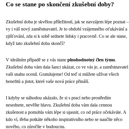
Co se stane po skončení zkušební doby?
Zkušební doba je skvělou příležitostí, jak se navzájem lépe poznat –
vy i váš nový zaměstnavatel. Je to období vzájemného oťukávání a
zjišťování, zda si k sobě sednete lidsky i pracovně. Co se ale stane,
když tato zkušební doba skončí?
V ideálním případě se z vás stane
plnohodnotný člen týmu
.
Zkušební doba vám dala šanci ukázat, co ve vás je, a zaměstnavatel
vaši snahu ocenil. Gratulujeme! Od teď si můžete užívat všech
benefitů a jistot, které vaše nová práce přináší.
I kdyby se náhodou ukázalo, že si s prací nebo prostředím
nesednete, nevěšte hlavu. Zkušební doba vám dala cennou
zkušenost a pomohla vám lépe si ujasnit, co od práce očekáváte. A
kdo ví, třeba potkáte někoho inspirativního nebo se naučíte něco
nového, co zúročíte v budoucnu.