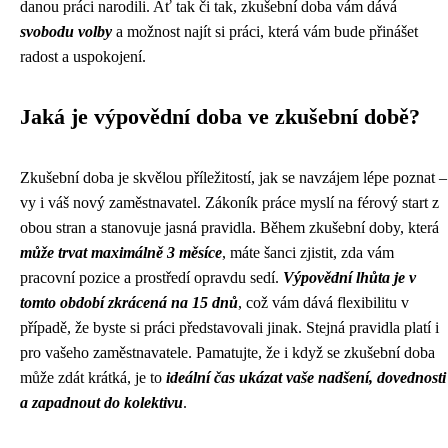
danou práci narodili. Ať tak či tak, zkušební doba vám dává
svobodu volby
a možnost najít si práci, která vám bude přinášet
radost a uspokojení.
Jaká je výpovědní doba ve zkušební době?
Zkušební doba je skvělou příležitostí, jak se navzájem lépe poznat –
vy i váš nový zaměstnavatel. Zákoník práce myslí na férový start z
obou stran a stanovuje jasná pravidla. Během zkušební doby, která
může trvat maximálně 3 měsíce
, máte šanci zjistit, zda vám
pracovní pozice a prostředí opravdu sedí.
Výpovědní lhůta je v
tomto období zkrácená na 15 dnů
, což vám dává flexibilitu v
případě, že byste si práci představovali jinak. Stejná pravidla platí i
pro vašeho zaměstnavatele. Pamatujte, že i když se zkušební doba
může zdát krátká, je to
ideální čas ukázat vaše nadšení, dovednosti
a zapadnout do kolektivu
.