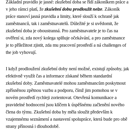
Základní pravidlo je jasné: zkušební doba se řídí zákoníkem práce a
v jeho rámci platí, že
zkušební dobu prodloužit nelze
. Zákoník
práce stanoví jasná pravidla a limity, které slouží k ochraně jak
zaměstnanců, tak i zaměstnavatelů. Důležité je si uvědomit, že
zkušební doba je oboustranná. Pro zaměstnavatele je to čas na
ověření si, zda nový kolega splňuje očekávání, a pro zaměstnance
je to příležitost zjistit, zda mu pracovní prostředí a ná challenges of
the job vyhovují.
I když prodloužení zkušební doby není možné, existují způsoby, jak
efektivně využít čas a informace získané během standardní
zkušební doby. Zaměstnavatelé mohou zaměstnancům poskytnout
zpřísněnou zpětnou vazbu a podporu, čímž jim pomohou se v
novém prostředí rychleji zorientovat. Otevřená komunikace a
pravidelné hodnocení jsou klíčem k úspěšnému začlenění nového
člena do týmu. Zkušební doba by měla sloužit především k
vzajemnému seznámení a nastavení spolupráce, která bude pro obě
strany přínosná i dlouhodobě.