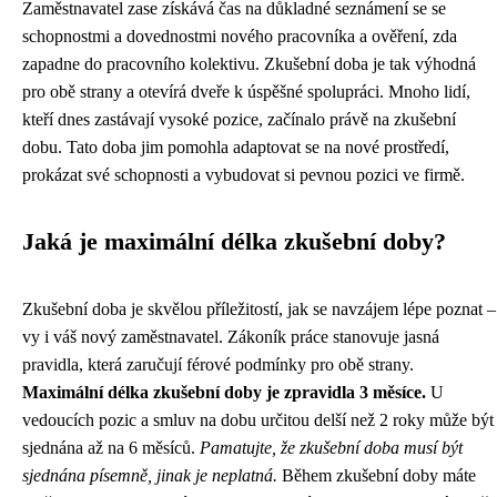
Zaměstnavatel zase získává čas na důkladné seznámení se se
schopnostmi a dovednostmi nového pracovníka a ověření, zda
zapadne do pracovního kolektivu. Zkušební doba je tak výhodná
pro obě strany a otevírá dveře k úspěšné spolupráci. Mnoho lidí,
kteří dnes zastávají vysoké pozice, začínalo právě na zkušební
dobu. Tato doba jim pomohla adaptovat se na nové prostředí,
prokázat své schopnosti a vybudovat si pevnou pozici ve firmě.
Jaká je maximální délka zkušební doby?
Zkušební doba je skvělou příležitostí, jak se navzájem lépe poznat –
vy i váš nový zaměstnavatel. Zákoník práce stanovuje jasná
pravidla, která zaručují férové podmínky pro obě strany.
Maximální délka zkušební doby je zpravidla 3 měsíce.
U
vedoucích pozic a smluv na dobu určitou delší než 2 roky může být
sjednána až na 6 měsíců.
Pamatujte, že zkušební doba musí být
sjednána písemně, jinak je neplatná.
Během zkušební doby máte