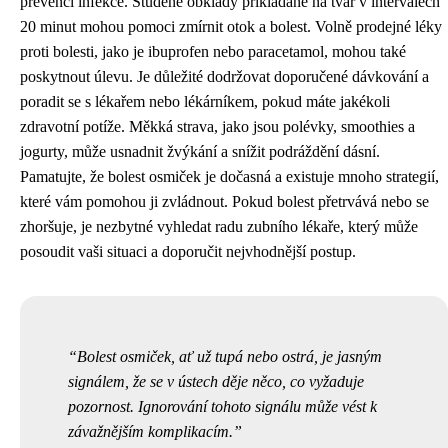
prevenci infekce. Studené obklady přikládané na tvář v intervalech
20 minut mohou pomoci zmírnit otok a bolest. Volně prodejné léky
proti bolesti, jako je ibuprofen nebo paracetamol, mohou také
poskytnout úlevu. Je důležité dodržovat doporučené dávkování a
poradit se s lékařem nebo lékárníkem, pokud máte jakékoli
zdravotní potíže. Měkká strava, jako jsou polévky, smoothies a
jogurty, může usnadnit žvýkání a snížit podráždění dásní.
Pamatujte, že bolest osmiček je dočasná a existuje mnoho strategií,
které vám pomohou ji zvládnout. Pokud bolest přetrvává nebo se
zhoršuje, je nezbytné vyhledat radu zubního lékaře, který může
posoudit vaši situaci a doporučit nejvhodnější postup.
Bolest osmiček, ať už tupá nebo ostrá, je jasným
signálem, že se v ústech děje něco, co vyžaduje
pozornost. Ignorování tohoto signálu může vést k
závažnějším komplikacím.