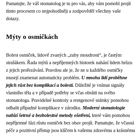
Pamatujte, že váš stomatolog je tu pro vás, aby vám pomohl projít
tímto procesem co nejpohodlněji a zodpověděl všechny vaše
dotazy.
Mýty o osmičkách
Bolest osmiček, lidově zvaných „zuby moudrosti“, je častým
strašákem. Řada mýtů a nepříjemných historek nahání lidem hrůzu
z jejich prořezávání. Pravdou ale je, že ne u každého osmičky
musejí znamenat automaticky problém.
U mnoha lidí proběhne
jejich růst bez komplikací a bolesti.
Důležité je vnímat signály
vlastního těla a v případě potřeby se včas obrátit na svého
stomatologa. Pravidelné kontroly a rentgenové snímky pomohou
odhalit případné komplikace v zárodku.
Moderní stomatologie
nabízí šetrné a bezbolestné metody ošetření,
které vám pomohou
nepříjemné fázi růstu osmiček bez obav projít. Pamatujte, že včasná
péče a pozitivní přístup jsou klíčem k vašemu zdravému a krásnému