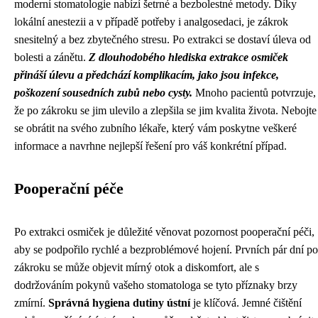
moderní stomatologie nabízí šetrné a bezbolestné metody. Díky
lokální anestezii a v případě potřeby i analgosedaci, je zákrok
snesitelný a bez zbytečného stresu. Po extrakci se dostaví úleva od
bolesti a zánětu.
Z dlouhodobého hlediska extrakce osmiček
přináší úlevu a předchází komplikacím, jako jsou infekce,
poškození sousedních zubů nebo cysty.
Mnoho pacientů potvrzuje,
že po zákroku se jim ulevilo a zlepšila se jim kvalita života. Nebojte
se obrátit na svého zubního lékaře, který vám poskytne veškeré
informace a navrhne nejlepší řešení pro váš konkrétní případ.
Pooperační péče
Po extrakci osmiček je důležité věnovat pozornost pooperační péči,
aby se podpořilo rychlé a bezproblémové hojení. Prvních pár dní po
zákroku se může objevit mírný otok a diskomfort, ale s
dodržováním pokynů vašeho stomatologa se tyto příznaky brzy
zmírní.
Správná hygiena dutiny ústní
je klíčová. Jemné čištění