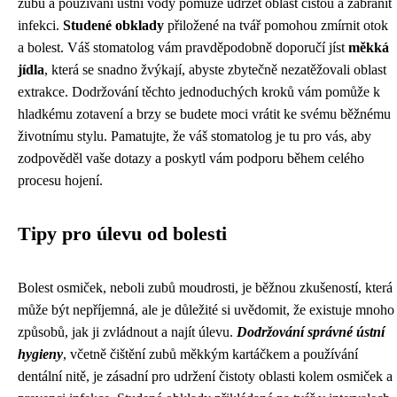
zubů a používání ústní vody pomůže udržet oblast čistou a zabránit
infekci.
Studené obklady
přiložené na tvář pomohou zmírnit otok
a bolest. Váš stomatolog vám pravděpodobně doporučí jíst
měkká
jídla
, která se snadno žvýkají, abyste zbytečně nezatěžovali oblast
extrakce. Dodržování těchto jednoduchých kroků vám pomůže k
hladkému zotavení a brzy se budete moci vrátit ke svému běžnému
životnímu stylu. Pamatujte, že váš stomatolog je tu pro vás, aby
zodpověděl vaše dotazy a poskytl vám podporu během celého
procesu hojení.
Tipy pro úlevu od bolesti
Bolest osmiček, neboli zubů moudrosti, je běžnou zkušeností, která
může být nepříjemná, ale je důležité si uvědomit, že existuje mnoho
způsobů, jak ji zvládnout a najít úlevu.
Dodržování správné ústní
hygieny
, včetně čištění zubů měkkým kartáčkem a používání
dentální nitě, je zásadní pro udržení čistoty oblasti kolem osmiček a