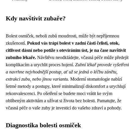
Kdy navštívit zubaře?
Bolest osmiček, neboli zubů moudrosti, může být nepříjemnou
zkušeností.
Pokud vás trápí bolest v zadní části čelisti, otok,
citlivost dásní nebo potíže s otevíráním úst, je na čase navštívit
zubního lékaře.
Návštěvu neodkládejte, včasná péče může předejít
komplikacím a urychlit proces hojení.
Zubní lékař provede vyšetření
a navrhne nejvhodnější postup, ať už se jedná o léčbu zánětu,
extrakci zubu, nebo jinou variantu.
Moderní stomatologie nabízí
šetrné metody a postupy, které minimalizují diskomfort a urychlují
rekonvalescenci. Po ošetření se budete moci vrátit ke svým
oblíbeným aktivitám a užívat si života bez bolesti. Pamatujte, že
včasná péče o vaše zuby je investicí do vašeho zdraví a pohody.
Diagnostika bolesti osmiček