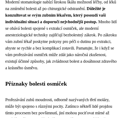
Moderní stomatologie nabízí širokou škálu možností léčby, od léků
na zmírnění bolesti až po chirurgické odstranění.
Důležité je
konzultovat se svým zubním lékařem, který posoudí vaši
individuální situaci a doporučí nejvhodnější postup.
Mnoho lidí
se obává bolesti spojené s extrakcí osmiček, ale moderní
anesteziologické techniky zajišťují bezbolestný zákrok. Po zákroku
vám zubní lékař poskytne pokyny pro péči o dutinu po extrakci,
abyste se rychle a bez komplikací zotavili. Pamatujte, že i když se
vám prořezávání osmiček může zdát jako náročná zkušenost,
existují účinné způsoby, jak zvládnout bolest a dosáhnout zdravého
a krásného úsměvu.
Příznaky bolesti osmiček
Prořezávání zubů moudrosti, odborně nazývaných třetí moláry,
může být spojeno s různými pocity. Zatímco někteří lidé projdou
tímto procesem bez povšimnutí, jiní mohou pociťovat mírné až