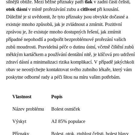
silnější obtíže. Mezi běžné příznaky patří
tlak
v zadní části čelisti,
otok dásní
v místě prořezávání zubu a
citlivost
při kousání.
Důležité je si uvědomit, že tyto příznaky jsou obvykle dočasné a
existuje mnoho způsobů, jak je zvládnout a zmírnit. Pozitivní
zprávou je, že existuje mnoho dostupných řešení, jak zmírnit
případné nepohodlí a podpořit bezproblémové prořezání vašich
zubů moudrosti. Pravidelná péče o dutinu ústní, včetně čištění zubů
měkkým kartáčkem a používání dentální nitě, je klíčová pro udržení
zdraví dásní a minimalizaci rizika komplikací. V případě jakýchkoli
obav se neostýchejte kontaktovat svého zubního lékaře, který vám
poskytne odborné rady a péči šitou na míru vašim potřebám.
Vlastnost
Popis
Název problému
Bolest osmiček
Výskyt
Až 85% populace
Příznaky
Bolest, otok, ztuhlost čelisti, bolest hlavy