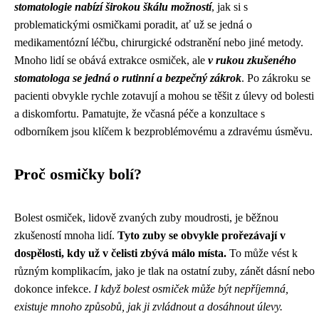
stomatologie nabízí širokou škálu možností
, jak si s
problematickými osmičkami poradit, ať už se jedná o
medikamentózní léčbu, chirurgické odstranění nebo jiné metody.
Mnoho lidí se obává extrakce osmiček, ale
v rukou zkušeného
stomatologa se jedná o rutinní a bezpečný zákrok
. Po zákroku se
pacienti obvykle rychle zotavují a mohou se těšit z úlevy od bolesti
a diskomfortu. Pamatujte, že včasná péče a konzultace s
odborníkem jsou klíčem k bezproblémovému a zdravému úsměvu.
Proč osmičky bolí?
Bolest osmiček, lidově zvaných zuby moudrosti, je běžnou
zkušeností mnoha lidí.
Tyto zuby se obvykle prořezávají v
dospělosti, kdy už v čelisti zbývá málo místa.
To může vést k
různým komplikacím, jako je tlak na ostatní zuby, zánět dásní nebo
dokonce infekce.
I když bolest osmiček může být nepříjemná,
existuje mnoho způsobů, jak ji zvládnout a dosáhnout úlevy.