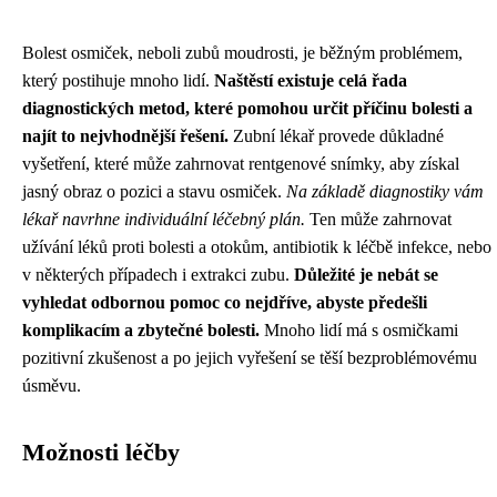
Bolest osmiček, neboli zubů moudrosti, je běžným problémem,
který postihuje mnoho lidí.
Naštěstí existuje celá řada
diagnostických metod, které pomohou určit příčinu bolesti a
najít to nejvhodnější řešení.
Zubní lékař provede důkladné
vyšetření, které může zahrnovat rentgenové snímky, aby získal
jasný obraz o pozici a stavu osmiček.
Na základě diagnostiky vám
lékař navrhne individuální léčebný plán.
Ten může zahrnovat
užívání léků proti bolesti a otokům, antibiotik k léčbě infekce, nebo
v některých případech i extrakci zubu.
Důležité je nebát se
vyhledat odbornou pomoc co nejdříve, abyste předešli
komplikacím a zbytečné bolesti.
Mnoho lidí má s osmičkami
pozitivní zkušenost a po jejich vyřešení se těší bezproblémovému
úsměvu.
Možnosti léčby