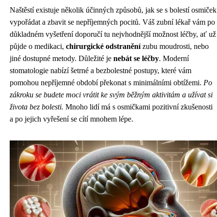
Naštěstí existuje několik účinných způsobů, jak se s bolestí osmiček
vypořádat a zbavit se nepříjemných pocitů. Váš zubní lékař vám po
důkladném vyšetření doporučí tu nejvhodnější možnost léčby, ať už
půjde o medikaci,
chirurgické odstranění
zubu moudrosti, nebo
jiné dostupné metody. Důležité je
nebát se léčby
. Moderní
stomatologie nabízí šetrné a bezbolestné postupy, které vám
pomohou nepříjemné období překonat s minimálními obtížemi.
Po
zákroku se budete moci vrátit ke svým běžným aktivitám a užívat si
života bez bolesti.
Mnoho lidí má s osmičkami pozitivní zkušenosti
a po jejich vyřešení se cítí mnohem lépe.