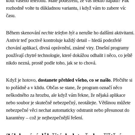
kout vašeho telefonu. Máte podezření, že vás někdo napadl? Pak
rozhodně volte tu důkladnou variantu, i když vám to zabere víc
času.
Během skenování
nechte telefon být
a nerušte ho dalšími aktivitami.
Antivir teď poctivě kontroluje každý detail – hledá podezřelé
chování aplikací, divná oprávnění, známé viry. Dnešní programy
používají chytré technologie, které dokážou odhalit i něco, co ještě
nikdo nezná, prostě podle toho, jak se to chová.
Když je hotovo,
dostanete přehled všeho, co se našlo
. Přečtěte si
to pořádně a v klidu. Občas se stane, že program označí něco
neškodného za hrozbu, ale když vám řekne, že nějaká aplikace
nebo soubor je skutečně nebezpečný, neotálejte. Většinou můžete
nebezpečné věci nechat automaticky odstranit nebo přesunout do
karantény – což je nejbezpečnější řešení.