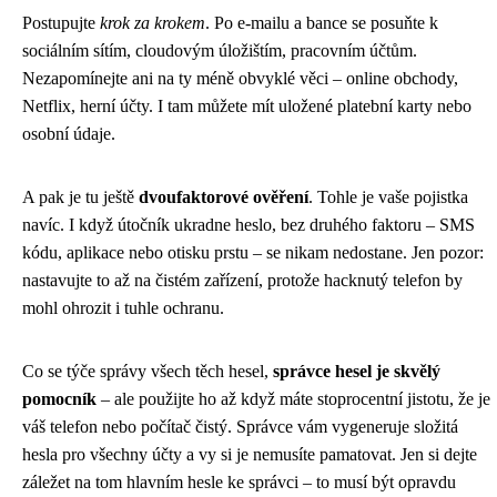
Postupujte
krok za krokem
. Po e-mailu a bance se posuňte k
sociálním sítím, cloudovým úložištím, pracovním účtům.
Nezapomínejte ani na ty méně obvyklé věci – online obchody,
Netflix, herní účty. I tam můžete mít uložené platební karty nebo
osobní údaje.
A pak je tu ještě
dvoufaktorové ověření
. Tohle je vaše pojistka
navíc. I když útočník ukradne heslo, bez druhého faktoru – SMS
kódu, aplikace nebo otisku prstu – se nikam nedostane. Jen pozor:
nastavujte to až na čistém zařízení, protože hacknutý telefon by
mohl ohrozit i tuhle ochranu.
Co se týče správy všech těch hesel,
správce hesel je skvělý
pomocník
– ale použijte ho až když máte stoprocentní jistotu, že je
váš telefon nebo počítač čistý. Správce vám vygeneruje složitá
hesla pro všechny účty a vy si je nemusíte pamatovat. Jen si dejte
záležet na tom hlavním hesle ke správci – to musí být opravdu