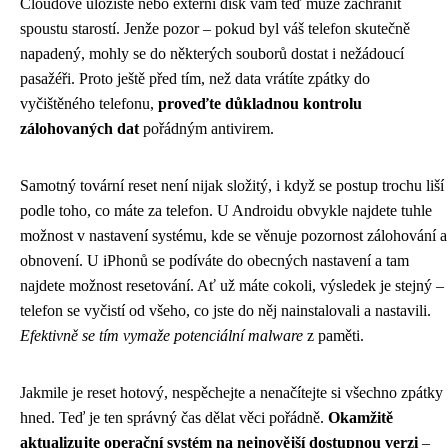
Cloudové úložiště nebo externí disk vám teď může zachránit
spoustu starostí. Jenže pozor – pokud byl váš telefon skutečně
napadený, mohly se do některých souborů dostat i nežádoucí
pasažéři. Proto ještě před tím, než data vrátíte zpátky do
vyčištěného telefonu,
proveďte důkladnou kontrolu
zálohovaných dat
pořádným antivirem.
Samotný tovární reset není nijak složitý, i když se postup trochu liší
podle toho, co máte za telefon. U Androidu obvykle najdete tuhle
možnost v nastavení systému, kde se věnuje pozornost zálohování a
obnovení. U iPhonů se podíváte do obecných nastavení a tam
najdete možnost resetování. Ať už máte cokoli, výsledek je stejný –
telefon se vyčistí od všeho, co jste do něj nainstalovali a nastavili.
Efektivně se tím vymaže potenciální malware
z paměti.
Jakmile je reset hotový, nespěchejte a nenačítejte si všechno zpátky
hned. Teď je ten správný čas dělat věci pořádně.
Okamžitě
aktualizujte operační systém na nejnovější dostupnou verzi
–