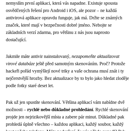
nemyslím první aplikaci, která vás napadne. Existuje spousta
osvědčených řešení pro Android i iOS, ale pozor – ne každá
antivirová aplikace opravdu funguje, jak má. Držte se známých
značek, které mají v bezpečnosti dobré jméno. Nebojte se
základních verzí zdarma, pro většinu z nás jsou naprosto
dostačující.
Jakmile máte antivir nainstalovaný,
nezapomeňte aktualizovat
virové databáze
ještě před samotným skenováním. Proč? Protože
hackeři pořád vymýšlejí nové triky a vaše ochrana musí znát i ty
nejčerstvější hrozby. Bez aktualizace by to bylo jako hledat zloděje
podle fotky staré deset let.
Pak už jen spustíte skenování. Většina aplikací vám nabídne dvě
možnosti –
rychlé nebo důkladné prohledání
. Rychlé skenování
projde jen nejrizikovější místa a zabere pár minut. Důkladné pak
prohledá úplně všechno – každou aplikaci, každý soubor, každý