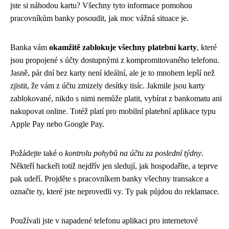
jste si náhodou kartu? Všechny tyto informace pomohou
pracovníkům banky posoudit, jak moc vážná situace je.
Banka vám
okamžitě zablokuje všechny platební karty
, které
jsou propojené s účty dostupnými z kompromitovaného telefonu.
Jasně, pár dní bez karty není ideální, ale je to mnohem lepší než
zjistit, že vám z účtu zmizely desítky tisíc. Jakmile jsou karty
zablokované, nikdo s nimi nemůže platit, vybírat z bankomatu ani
nakupovat online. Totéž platí pro mobilní platební aplikace typu
Apple Pay nebo Google Pay.
Požádejte také o
kontrolu pohybů na účtu za poslední týdny
.
Někteří hackeři totiž nejdřív jen sledují, jak hospodaříte, a teprve
pak udeří. Projděte s pracovníkem banky všechny transakce a
označte ty, které jste neprovedli vy. Ty pak půjdou do reklamace.
Používali jste v napadené telefonu aplikaci pro internetové