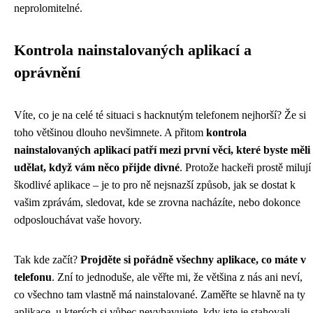
neprolomitelné.
Kontrola nainstalovaných aplikací a
oprávnění
Víte, co je na celé té situaci s hacknutým telefonem nejhorší? Že si
toho většinou dlouho nevšimnete. A přitom
kontrola
nainstalovaných aplikací patří mezi první věci, které byste měli
udělat, když vám něco přijde divné
. Protože hackeři prostě milují
škodlivé aplikace – je to pro ně nejsnazší způsob, jak se dostat k
vašim zprávám, sledovat, kde se zrovna nacházíte, nebo dokonce
odposlouchávat vaše hovory.
Tak kde začít?
Projděte si pořádně všechny aplikace, co máte v
telefonu
. Zní to jednoduše, ale věřte mi, že většina z nás ani neví,
co všechno tam vlastně má nainstalované. Zaměřte se hlavně na ty
aplikace, u kterých si vůbec nevybavujete, kdy jste je stahovali.