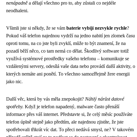
nenápadně
a dělají všechno pro to, aby zůstali co nejdéle
neodhaleni.
Všimli jste si někdy, že se vám
baterie vybíjí nezvykle rychle
?
Pokud váš telefon najednou vydrží na jedno nabití jen zlomek času
oproti tomu, na co jste byli zvyklí, může to být znamení, že na
pozadí běží něco, co tam nemá co dělat. Škodlivý software totiž
využívá systémové prostředky vašeho telefonu – komunikuje se
vzdálenými servery, odesílá vaše data nebo provádí další aktivity, o
kterých nemáte ani ponětí. To všechno samozřřejmě žere energii
jako nic.
Další věc, která by vás měla znepokojit?
Náhlý nárůst datové
spotřeby.
Když je telefon napadený, malware často přenáší
informace přes váš internet. Představte si, že celý měsíc používáte
telefon úplně stejně jako předtím, ale najednou zjistíte, že jste
spotřebovali třikrát víc dat. To přeci nedává smysl, ne? V takovém