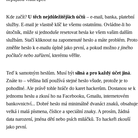
Kde začít?
U těch nejdůležitějších účtů
– e-mail, banka, platební
služby. E-mail je vlastně klíč ke všemu ostatnímu. Ovládne-li ho
útočník, může si jednoduše resetovat hesla ke všem vašim dalším
službám. Stačí kliknout na zapomenuté heslo a máte problém. Proto
změňte heslo k e-mailu úplně jako první, a pokud možno
z jiného
počítače nebo zařízení
, kterému věříte.
Teď k samotným heslům. Musí být
silná a pro každý účet jiná
.
Znáte to – většina lidí používá stejné heslo všude, protože je to
pohodlné. Ale právě tohle hráče do karet hackerům. Dostanou se k
jednomu heslu a zkusí ho na Facebooku, Gmailu, internetovém
bankovnictví... Dobré heslo má minimálně dvanáct znaků, obsahuje
velká i malá písmena, číslice a speciální znaky. A prosím, žádná
data narození, jména dětí nebo psích miláčků. To hackeři zkouší
jako první.