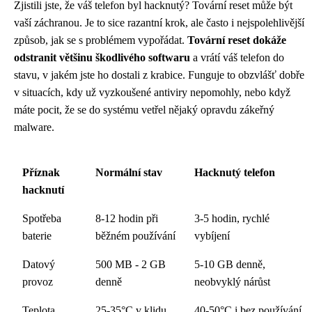
Zjistili jste, že váš telefon byl hacknutý? Tovární reset může být
vaší záchranou. Je to sice razantní krok, ale často i nejspolehlivější
způsob, jak se s problémem vypořádat.
Tovární reset dokáže
odstranit většinu škodlivého softwaru
a vrátí váš telefon do
stavu, v jakém jste ho dostali z krabice. Funguje to obzvlášť dobře
v situacích, kdy už vyzkoušené antiviry nepomohly, nebo když
máte pocit, že se do systému vetřel nějaký opravdu zákeřný
malware.
Příznak
Normální stav
Hacknutý telefon
hacknutí
Spotřeba
8-12 hodin při
3-5 hodin, rychlé
baterie
běžném používání
vybíjení
Datový
500 MB - 2 GB
5-10 GB denně,
provoz
denně
neobvyklý nárůst
Teplota
25-35°C v klidu
40-50°C i bez používání