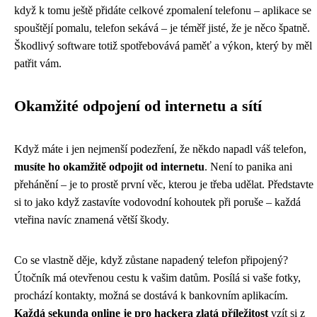
když k tomu ještě přidáte celkové zpomalení telefonu – aplikace se
spouštějí pomalu, telefon sekává – je téměř jisté, že je něco špatně.
Škodlivý software totiž spotřebovává paměť a výkon, který by měl
patřit vám.
Okamžité odpojení od internetu a sítí
Když máte i jen nejmenší podezření, že někdo napadl váš telefon,
musíte ho okamžitě odpojit od internetu
. Není to panika ani
přehánění – je to prostě první věc, kterou je třeba udělat. Představte
si to jako když zastavíte vodovodní kohoutek při poruše – každá
vteřina navíc znamená větší škody.
Co se vlastně děje, když zůstane napadený telefon připojený?
Útočník má otevřenou cestu k vašim datům. Posílá si vaše fotky,
prochází kontakty, možná se dostává k bankovním aplikacím.
Každá sekunda online je pro hackera zlatá příležitost
vzít si z