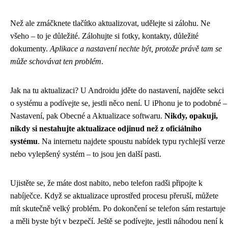
Než ale zmáčknete tlačítko aktualizovat, udělejte si zálohu. Ne
všeho – to je důležité. Zálohujte si fotky, kontakty, důležité
dokumenty.
Aplikace a nastavení nechte být, protože právě tam se
může schovávat ten problém
.
Jak na tu aktualizaci? U Androidu jděte do nastavení, najděte sekci
o systému a podívejte se, jestli něco není. U iPhonu je to podobné –
Nastavení, pak Obecné a Aktualizace softwaru.
Nikdy, opakuji,
nikdy si nestahujte aktualizace odjinud než z oficiálního
systému
. Na internetu najdete spoustu nabídek typu rychlejší verze
nebo vylepšený systém – to jsou jen další pasti.
Ujistěte se, že máte dost nabito, nebo telefon radši připojte k
nabíječce. Když se aktualizace uprostřed procesu přeruší, můžete
mít skutečně velký problém. Po dokončení se telefon sám restartuje
a měli byste být v bezpečí. Ještě se podívejte, jestli náhodou není k