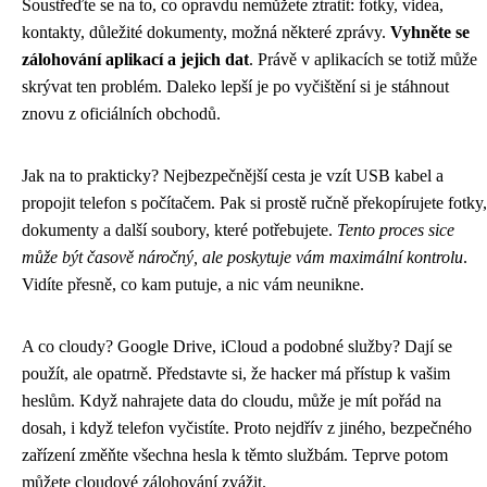
Soustřeďte se na to, co opravdu nemůžete ztratit: fotky, videa,
kontakty, důležité dokumenty, možná některé zprávy.
Vyhněte se
zálohování aplikací a jejich dat
. Právě v aplikacích se totiž může
skrývat ten problém. Daleko lepší je po vyčištění si je stáhnout
znovu z oficiálních obchodů.
Jak na to prakticky? Nejbezpečnější cesta je vzít USB kabel a
propojit telefon s počítačem. Pak si prostě ručně překopírujete fotky,
dokumenty a další soubory, které potřebujete.
Tento proces sice
může být časově náročný, ale poskytuje vám maximální kontrolu
.
Vidíte přesně, co kam putuje, a nic vám neunikne.
A co cloudy? Google Drive, iCloud a podobné služby? Dají se
použít, ale opatrně. Představte si, že hacker má přístup k vašim
heslům. Když nahrajete data do cloudu, může je mít pořád na
dosah, i když telefon vyčistíte. Proto nejdřív z jiného, bezpečného
zařízení změňte všechna hesla k těmto službám. Teprve potom
můžete cloudové zálohování zvážit.