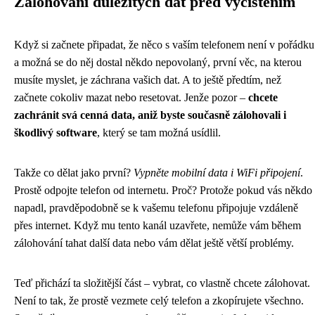
Zálohování důležitých dat před vyčištěním
Když si začnete připadat, že něco s vaším telefonem není v pořádku
a možná se do něj dostal někdo nepovolaný, první věc, na kterou
musíte myslet, je záchrana vašich dat. A to ještě předtím, než
začnete cokoliv mazat nebo resetovat. Jenže pozor –
chcete
zachránit svá cenná data, aniž byste současně zálohovali i
škodlivý software
, který se tam možná usídlil.
Takže co dělat jako první?
Vypněte mobilní data i WiFi připojení
.
Prostě odpojte telefon od internetu. Proč? Protože pokud vás někdo
napadl, pravděpodobně se k vašemu telefonu připojuje vzdáleně
přes internet. Když mu tento kanál uzavřete, nemůže vám během
zálohování tahat další data nebo vám dělat ještě větší problémy.
Teď přichází ta složitější část – vybrat, co vlastně chcete zálohovat.
Není to tak, že prostě vezmete celý telefon a zkopírujete všechno.