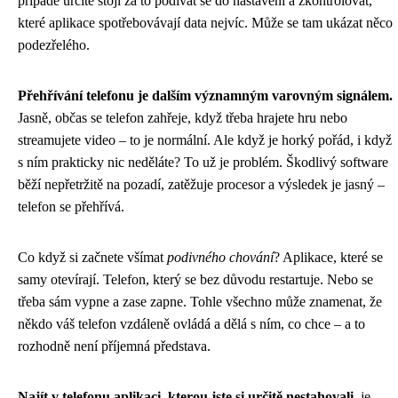
případě určitě stojí za to podívat se do nastavení a zkontrolovat,
které aplikace spotřebovávají data nejvíc. Může se tam ukázat něco
podezřelého.
Přehřívání telefonu je dalším významným varovným signálem.
Jasně, občas se telefon zahřeje, když třeba hrajete hru nebo
streamujete video – to je normální. Ale když je horký pořád, i když
s ním prakticky nic neděláte? To už je problém. Škodlivý software
běží nepřetržitě na pozadí, zatěžuje procesor a výsledek je jasný –
telefon se přehřívá.
Co když si začnete všímat
podivného chování
? Aplikace, které se
samy otevírají. Telefon, který se bez důvodu restartuje. Nebo se
třeba sám vypne a zase zapne. Tohle všechno může znamenat, že
někdo váš telefon vzdáleně ovládá a dělá s ním, co chce – a to
rozhodně není příjemná představa.
Najít v telefonu aplikaci, kterou jste si určitě nestahovali
, je