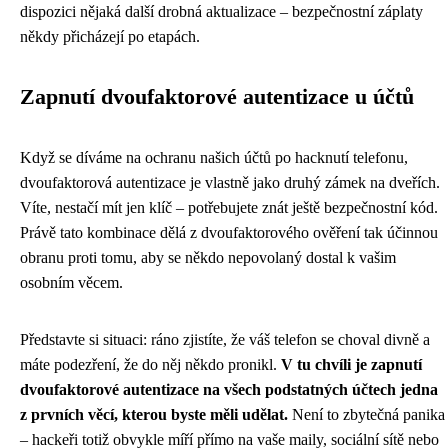
dispozici nějaká další drobná aktualizace – bezpečnostní záplaty
někdy přicházejí po etapách.
Zapnutí dvoufaktorové autentizace u účtů
Když se díváme na ochranu našich účtů po hacknutí telefonu,
dvoufaktorová autentizace je vlastně jako druhý zámek na dveřích.
Víte, nestačí mít jen klíč – potřebujete znát ještě bezpečnostní kód.
Právě tato kombinace dělá z dvoufaktorového ověření tak účinnou
obranu proti tomu, aby se někdo nepovolaný dostal k vašim
osobním věcem.
Představte si situaci: ráno zjistíte, že váš telefon se choval divně a
máte podezření, že do něj někdo pronikl.
V tu chvíli je zapnutí
dvoufaktorové autentizace na všech podstatných účtech jedna
z prvních věcí, kterou byste měli udělat.
Není to zbytečná panika
– hackeři totiž obvykle míří přímo na vaše maily, sociální sítě nebo