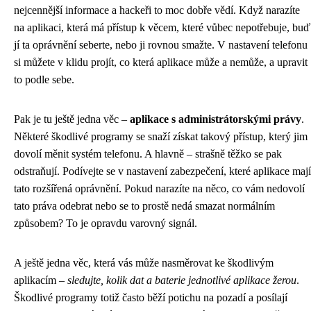
nejcennější informace a hackeři to moc dobře vědí. Když narazíte
na aplikaci, která má přístup k věcem, které vůbec nepotřebuje, buď
jí ta oprávnění seberte, nebo ji rovnou smažte. V nastavení telefonu
si můžete v klidu projít, co která aplikace může a nemůže, a upravit
to podle sebe.
Pak je tu ještě jedna věc –
aplikace s administrátorskými právy
.
Některé škodlivé programy se snaží získat takový přístup, který jim
dovolí měnit systém telefonu. A hlavně – strašně těžko se pak
odstraňují. Podívejte se v nastavení zabezpečení, které aplikace mají
tato rozšířená oprávnění. Pokud narazíte na něco, co vám nedovolí
tato práva odebrat nebo se to prostě nedá smazat normálním
způsobem? To je opravdu varovný signál.
A ještě jedna věc, která vás může nasměrovat ke škodlivým
aplikacím –
sledujte, kolik dat a baterie jednotlivé aplikace žerou
.
Škodlivé programy totiž často běží potichu na pozadí a posílají