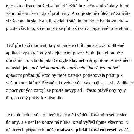
tyto aktualizace totiž obsahují důležité bezpečnostní záplaty, které
vám můžou ušetřit další problémy. A co je stejně důležité? Změňte
si všechna hesla. E-mail, sociální sítě, internetové bankovnictví –
prostě všechno, k čemu jste se přihlašovali z napadeného telefonu.
Teď přichází moment, kdy si budete chtít nainstalovat oblíbené
aplikace zpátky. Tady si dejte extra pozor. Stahujte výhradně z
oficiálních obchodů jako Google Play nebo App Store. A než něco
nainstalujete,
pečlivě kontrolujte oprávnění, která jednotlivé
aplikace požadují
. Proč by třeba baterka potřebovala přístup k
vašim kontaktům? Přesně takovéhle věci vás mají zastavit. Aplikace
z pochybných zdrojů se prostě nevyplatí – často právě ony byly
tím, co celý průšvih způsobilo.
Je tu ale jedna věc, o které byste měli vědět. Tovární reset je sice
účinný, ale není to kouzelná hůlka, která vyřeší úplně všechno. V
některých případech může
malware přežít i tovární reset
, zvlášť