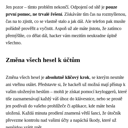
Jen pozor – tímto problém nekončí. Odpojení od sítě je
pouze
první pomoc, ne trvalé řešení
. Získáváte tím čas na rozmyšlenou,
čas na to zjistit, co se vlastně stalo a jak dál. Ale telefon pak musíte
pořádně prověřit a vyčistit. Aspoň už ale máte jistotu, že zatímco
přemýšlíte, co dělat dál, hacker vám mezitím neukradne úplně
všechno.
Změna všech hesel k účtům
Změna všech hesel je
absolutně klíčový krok
, se kterým nesmíte
ani vteřinu otálet. Představte si, že hackeři už možná mají přístup k
vašim uloženým heslům – mohli je získat pomocí keyloggerů, které
tiše zaznamenávají každý váš úhoz do klávesnice, nebo se prostě
jen podívali do vašeho prohlížeče či aplikace, kde máte hesla
uložená. Každá minuta prodlení znamená větší šanci, že útočník
převezme kontrolu nad vašimi účty a napáchá škody, které už
nepůjdou vrátit zpět.