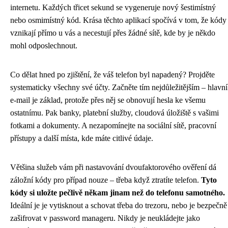
internetu. Každých třicet sekund se vygeneruje nový šestimístný
nebo osmimístný kód. Krása těchto aplikací spočívá v tom, že kódy
vznikají přímo u vás a necestují přes žádné sítě, kde by je někdo
mohl odposlechnout.
Co dělat hned po zjištění, že váš telefon byl napadený? Projděte
systematicky všechny své účty. Začněte tím nejdůležitějším – hlavní
e-mail je základ, protože přes něj se obnovují hesla ke všemu
ostatnímu. Pak banky, platební služby, cloudová úložiště s vašimi
fotkami a dokumenty. A nezapomínejte na sociální sítě, pracovní
přístupy a další místa, kde máte citlivé údaje.
Většina služeb vám při nastavování dvoufaktorového ověření dá
záložní kódy pro případ nouze – třeba když ztratíte telefon.
Tyto
kódy si uložte pečlivě někam jinam než do telefonu samotného.
Ideální je je vytisknout a schovat třeba do trezoru, nebo je bezpečně
zašifrovat v password manageru. Nikdy je neukládejte jako