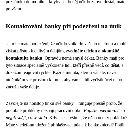
poznámku do mobilu – kdyby se do něj někdo znovu dostal, máte
po všem.
Kontaktování banky při podezření na únik
Jakmile máte podezření, že někdo vnikl do vašeho telefonu a mohl
získat přístup k citlivým údajům,
zvedněte telefon a okamžitě
kontaktujte banku
. Opravdu nemá smysl čekat. Banky mají pro
tyto situace speciálně vyškolené lidi, kteří přesně vědí, co dělat, a
dokážou reagovat rychle. Každá minuta, kterou váháte, dává
útočníkům víc prostoru k tomu, aby vám stihli vyčistit účet nebo
zneužít vaše údaje.
Zavolejte na nonstop linku své banky – funguje přesně proto, že
podobné problémy neznají pracovní dobu.
Popište operátorovi co
nejpřesněji, co se stalo
. Kdy jste si všimli, že něco není v pořádku?
Máte v telefonu uložené přihlašovací údaje k bankovnictví? Fotili