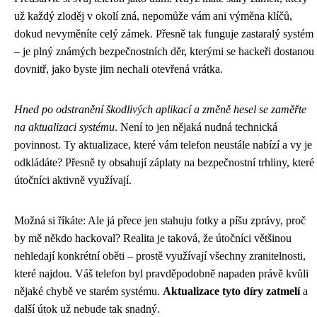
už každý zloděj v okolí zná, nepomůže vám ani výměna klíčů,
dokud nevyměníte celý zámek. Přesně tak funguje zastaralý systém
– je plný známých bezpečnostních děr, kterými se hackeři dostanou
dovnitř, jako byste jim nechali otevřená vrátka.
Hned po odstranění škodlivých aplikací a změně hesel se zaměřte
na aktualizaci systému
. Není to jen nějaká nudná technická
povinnost. Ty aktualizace, které vám telefon neustále nabízí a vy je
odkládáte? Přesně ty obsahují záplaty na bezpečnostní trhliny, které
útočníci aktivně využívají.
Možná si říkáte: Ale já přece jen stahuju fotky a píšu zprávy, proč
by mě někdo hackoval? Realita je taková, že útočníci většinou
nehledají konkrétní oběti – prostě využívají všechny zranitelnosti,
které najdou. Váš telefon byl pravděpodobně napaden právě kvůli
nějaké chybě ve starém systému.
Aktualizace tyto díry zatmelí
a
další útok už nebude tak snadný.