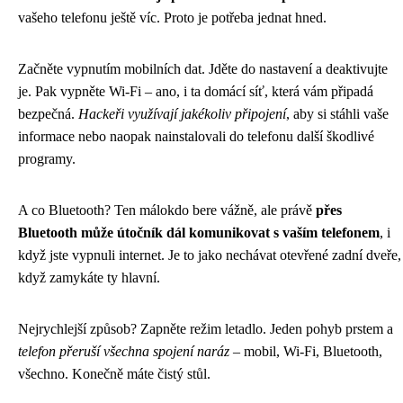
vašeho telefonu ještě víc. Proto je potřeba jednat hned.
Začněte vypnutím mobilních dat. Jděte do nastavení a deaktivujte
je. Pak vypněte Wi-Fi – ano, i ta domácí síť, která vám připadá
bezpečná.
Hackeři využívají jakékoliv připojení
, aby si stáhli vaše
informace nebo naopak nainstalovali do telefonu další škodlivé
programy.
A co Bluetooth? Ten málokdo bere vážně, ale právě
přes
Bluetooth může útočník dál komunikovat s vaším telefonem
, i
když jste vypnuli internet. Je to jako nechávat otevřené zadní dveře,
když zamykáte ty hlavní.
Nejrychlejší způsob? Zapněte režim letadlo. Jeden pohyb prstem a
telefon přeruší všechna spojení naráz
– mobil, Wi-Fi, Bluetooth,
všechno. Konečně máte čistý stůl.