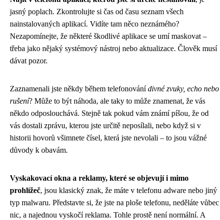
jasný poplach. Zkontrolujte si čas od času seznam všech
nainstalovaných aplikací. Vidíte tam něco neznámého?
Nezapomínejte, že některé škodlivé aplikace se umí maskovat –
třeba jako nějaký systémový nástroj nebo aktualizace. Člověk musí
dávat pozor.
Zaznamenali jste někdy během telefonování
divné zvuky, echo nebo
rušení
? Může to být náhoda, ale taky to může znamenat, že vás
někdo odposlouchává. Stejně tak pokud vám známí píšou, že od
vás dostali zprávu, kterou jste určitě neposílali, nebo když si v
historii hovorů všimnete čísel, která jste nevolali – to jsou vážné
důvody k obavám.
Vyskakovací okna a reklamy, které se objevují i mimo
prohlížeč
, jsou klasický znak, že máte v telefonu adware nebo jiný
typ malwaru. Představte si, že jste na ploše telefonu, neděláte vůbec
nic, a najednou vyskočí reklama. Tohle prostě není normální. A