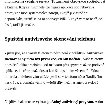
informace na vzdálené servery. To znamená obrovskou spotřebu dat
a baterie. Když si všimnete, že nějaká aplikace spotřebovává
nesmyslně moc systémových zdrojů, i když ji vlastně ani
nepoužíváte, určitě se na ni podívejte blíž. A když vám to nepřijde
čisté, radši ji smažte.
Spuštění antivirového skenování telefonu
Zjistili jste, že s vaším telefonem něco není v pořádku?
Antivirové
skenování by mělo být první věc, kterou uděláte.
Naše telefony
dnes čelí tolika hrozbám – od malwaru přes spyware až po podivné
aplikace, které se snaží dostat k našim osobním věcem. Pořádná
kontrola antivirem vám ukáže, jestli se v telefonu něco škodlivého
neskrývá, a pomůže vám to vyřešit dřív, než nastane opravdový
průšvih.
Nejdřív si ale musíte
vybrat pořádný antivirový program
. A tím