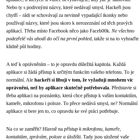
Nebo ty s podivnými názvy, které nedávají smysl. Hackeři jsou
chytří – rádi se schovávají za nevinně vypadající ikonky nebo
používají názvy, které jsou skoro k nerozeznání od těch pravých
aplikací. Třeba místo Facebook něco jako Faceb00k.
Ne všechno
podezřelé vás uhodí do očí na první pohled
, takže si na to vyhraďte
klidně půl hodiny.
A teď k oprávněním – to je opravdu důležitá kapitola. Každá
aplikace si žádá přístup k určitým funkcím vašeho telefonu. To je
normální. Ale
hackeři si libují v tom, že vyžadují mnohem víc
oprávnění, než by aplikace skutečně potřebovala
. Představte si
třeba aplikaci na poznámky, která chce přístup k vašim kontaktům,
kameře, mikrofonu i poloze. To přece nedává smysl, ne? Normální
aplikace si bere jen to, co opravdu ke své práci potřebuje.
Na co se zaměřit? Hlavně na
přístup k mikrofonu, kameře,
kontaktům, zprávám, poloze a úložišti
. Tady jsou uložené vaše