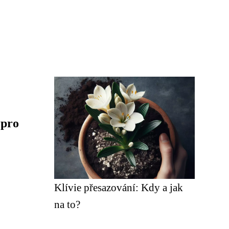
 pro
Klívie přesazování: Kdy a jak
na to?