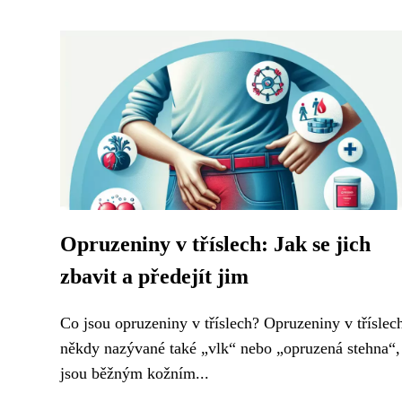
Opruzeniny v tříslech: Jak se jich
zbavit a předejít jim
Co jsou opruzeniny v tříslech? Opruzeniny v tříslec
někdy nazývané také „vlk“ nebo „opruzená stehna“,
jsou běžným kožním...