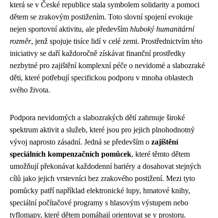
která se v České republice stala symbolem solidarity a pomoci
dětem se zrakovým postižením. Toto slovní spojení evokuje
nejen sportovní aktivitu, ale především
hluboký humanitární
rozměr
, jenž spojuje tisíce lidí v celé zemi. Prostřednictvím této
iniciativy se daří každoročně získávat finanční prostředky
nezbytné pro zajištění komplexní péče o nevidomé a slabozraké
děti, které potřebují specifickou podporu v mnoha oblastech
svého života.
Podpora nevidomých a slabozrakých dětí zahrnuje široké
spektrum aktivit a služeb, které jsou pro jejich plnohodnotný
vývoj naprosto zásadní. Jedná se především o
zajištění
speciálních kompenzačních pomůcek
, které těmto dětem
umožňují překonávat každodenní bariéry a dosahovat stejných
cílů jako jejich vrstevníci bez zrakového postižení. Mezi tyto
pomůcky patří například elektronické lupy, hmatové knihy,
speciální počítačové programy s hlasovým výstupem nebo
tyflomapy, které dětem pomáhají orientovat se v prostoru.