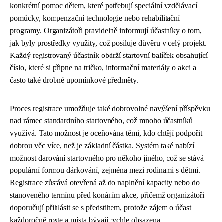
konkrétní pomoc dětem, které potřebují speciální vzdělávací
pomůcky, kompenzační technologie nebo rehabilitační
programy. Organizátoři pravidelně informují účastníky o tom,
jak byly prostředky využity, což posiluje důvěru v celý projekt.
Každý registrovaný účastník obdrží startovní balíček obsahující
číslo, které si připne na tričko, informační materiály o akci a
často také drobné upomínkové předměty.
Proces registrace umožňuje také dobrovolné navýšení příspěvku
nad rámec standardního startovného, což mnoho účastníků
využívá. Tato možnost je oceňována těmi, kdo chtějí podpořit
dobrou věc více, než je základní částka. Systém také nabízí
možnost darování startovného pro někoho jiného, což se stává
populární formou dárkování, zejména mezi rodinami s dětmi.
Registrace zůstává otevřená až do naplnění kapacity nebo do
stanoveného termínu před konáním akce, přičemž organizátoři
doporučují přihlásit se s předstihem, protože zájem o účast
každoročně roste a místa bývají rychle obsazena.