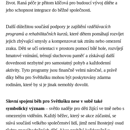
život. Raná péče je přitom klíčová pro budoucí vývoj dítěte a
jeho schopnost integrace do běžné společnosti.
Další důležitou součástí podpory je zajištění
vzdělávacích
programů a rehabilitačních kurzů
, které dětem pomáhají rozvíjet
jejich zbývající smysly a kompenzovat tak ztrátu nebo omezení
zraku. Děti se učí orientaci v prostoru pomocí bílé hole, rozvíjejí
hmatové vnímání, trénují sluchovou paměť a získávají další
dovednosti nezbytné pro samostatný pohyb a každodenní
aktivity. Tyto programy jsou finančně velmi náročné, a právě
díky běhu pro Světlušku mohou být poskytovány zdarma
rodinám, které by si je jinak nemohly dovolit.
Slovní spojení běh pro Světlušku nese v sobě také
symbolický význam
– světlo naděje pro děti žijící ve tmě nebo s
omezeným viděním. Každý běžec, který se akce zúčastní, se
stává součástí velkého společenství lidí, jimž není lhostejný osud