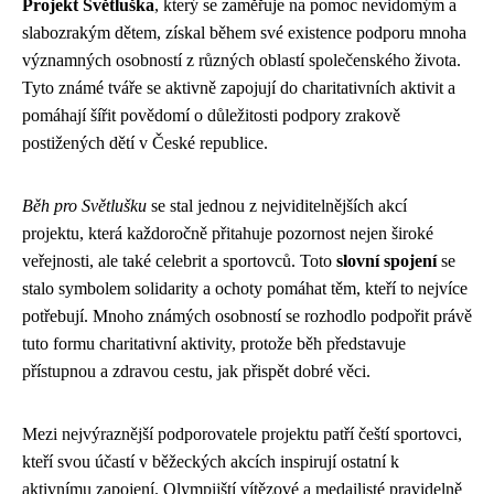
Projekt Světluška
, který se zaměřuje na pomoc nevidomým a
slabozrakým dětem, získal během své existence podporu mnoha
významných osobností z různých oblastí společenského života.
Tyto známé tváře se aktivně zapojují do charitativních aktivit a
pomáhají šířit povědomí o důležitosti podpory zrakově
postižených dětí v České republice.
Běh pro Světlušku
se stal jednou z nejviditelnějších akcí
projektu, která každoročně přitahuje pozornost nejen široké
veřejnosti, ale také celebrit a sportovců. Toto
slovní spojení
se
stalo symbolem solidarity a ochoty pomáhat těm, kteří to nejvíce
potřebují. Mnoho známých osobností se rozhodlo podpořit právě
tuto formu charitativní aktivity, protože běh představuje
přístupnou a zdravou cestu, jak přispět dobré věci.
Mezi nejvýraznější podporovatele projektu patří čeští sportovci,
kteří svou účastí v běžeckých akcích inspirují ostatní k
aktivnímu zapojení. Olympijští vítězové a medailisté pravidelně