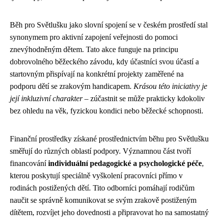
Běh pro Světlušku jako slovní spojení se v českém prostředí stal
synonymem pro aktivní zapojení veřejnosti do pomoci
znevýhodněným dětem. Tato akce funguje na principu
dobrovolného běžeckého závodu, kdy účastníci svou účastí a
startovným přispívají na konkrétní projekty zaměřené na
podporu dětí se zrakovým handicapem.
Krásou této iniciativy je
její inkluzivní charakter
– zúčastnit se může prakticky kdokoliv
bez ohledu na věk, fyzickou kondici nebo běžecké schopnosti.
Finanční prostředky získané prostřednictvím běhu pro Světlušku
směřují do různých oblastí podpory. Významnou část tvoří
financování
individuální pedagogické a psychologické péče
,
kterou poskytují speciálně vyškolení pracovníci přímo v
rodinách postižených dětí. Tito odborníci pomáhají rodičům
naučit se správně komunikovat se svým zrakově postiženým
dítětem, rozvíjet jeho dovednosti a připravovat ho na samostatný