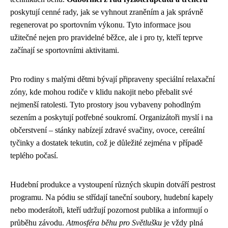
poskytují cenné rady, jak se vyhnout zraněním a jak správně
regenerovat po sportovním výkonu. Tyto informace jsou
užitečné nejen pro pravidelné běžce, ale i pro ty, kteří teprve
začínají se sportovními aktivitami.
Pro rodiny s malými dětmi bývají připraveny speciální relaxační
zóny, kde mohou rodiče v klidu nakojit nebo přebalit své
nejmenší ratolesti. Tyto prostory jsou vybaveny pohodlným
sezením a poskytují potřebné soukromí. Organizátoři myslí i na
občerstvení – stánky nabízejí zdravé svačiny, ovoce, cereální
tyčinky a dostatek tekutin, což je důležité zejména v případě
teplého počasí.
Hudební produkce a vystoupení různých skupin dotváří pestrost
programu. Na pódiu se střídají taneční soubory, hudební kapely
nebo moderátoři, kteří udržují pozornost publika a informují o
průběhu závodu.
Atmosféra běhu pro Světlušku
je vždy plná