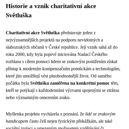
Historie a vznik charitativní akce
Světluška
Charitativní akce Světluška
představuje jeden z
nejvýznamnějších projektů na podporu nevidomých a
slabozrakých občanů v České republice. Její vznik sahá až do
roku 2000, kdy byla poprvé iniciována Nadací Českého
rozhlasu s cílem pomoci lidem se zrakovým postižením získat
přístup k moderním kompenzačním pomůckám a technologiím,
které jim umožňují vést plnohodnotnější život. Od samého
počátku byla
Světluška zaměřena na konkrétní pomoc
těm,
kteří se potýkají s každodenními výzvami spojenými se ztrátou
nebo významným omezením zraku.
Myšlenka projektu vycházela z poznání, že
lidé se zrakovým
handicapem
často čelí nejen fyzickým překážkám, ale také
sociální izolaci a omezeným možnostem vzdělávání či