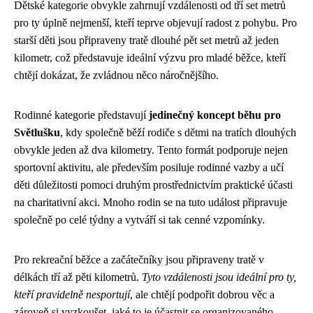
Dětské kategorie obvykle zahrnují vzdálenosti od tří set metrů
pro ty úplně nejmenší, kteří teprve objevují radost z pohybu. Pro
starší děti jsou připraveny tratě dlouhé pět set metrů až jeden
kilometr, což představuje ideální výzvu pro mladé běžce, kteří
chtějí dokázat, že zvládnou něco náročnějšího.
Rodinné kategorie představují
jedinečný koncept běhu pro
Světlušku
, kdy společně běží rodiče s dětmi na tratích dlouhých
obvykle jeden až dva kilometry. Tento formát podporuje nejen
sportovní aktivitu, ale především posiluje rodinné vazby a učí
děti důležitosti pomoci druhým prostřednictvím praktické účasti
na charitativní akci. Mnoho rodin se na tuto událost připravuje
společně po celé týdny a vytváří si tak cenné vzpomínky.
Pro rekreační běžce a začátečníky jsou připraveny tratě v
délkách tří až pěti kilometrů.
Tyto vzdálenosti jsou ideální pro ty,
kteří pravidelně nesportují
, ale chtějí podpořit dobrou věc a
zároveň si vyzkoušet, jaké to je účastnit se organizovaného