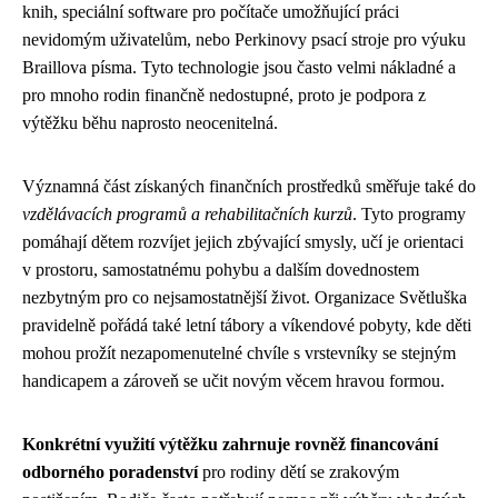
knih, speciální software pro počítače umožňující práci
nevidomým uživatelům, nebo Perkinovy psací stroje pro výuku
Braillova písma. Tyto technologie jsou často velmi nákladné a
pro mnoho rodin finančně nedostupné, proto je podpora z
výtěžku běhu naprosto neocenitelná.
Významná část získaných finančních prostředků směřuje také do
vzdělávacích programů a rehabilitačních kurzů
. Tyto programy
pomáhají dětem rozvíjet jejich zbývající smysly, učí je orientaci
v prostoru, samostatnému pohybu a dalším dovednostem
nezbytným pro co nejsamostatnější život. Organizace Světluška
pravidelně pořádá také letní tábory a víkendové pobyty, kde děti
mohou prožít nezapomenutelné chvíle s vrstevníky se stejným
handicapem a zároveň se učit novým věcem hravou formou.
Konkrétní využití výtěžku zahrnuje rovněž financování
odborného poradenství
pro rodiny dětí se zrakovým