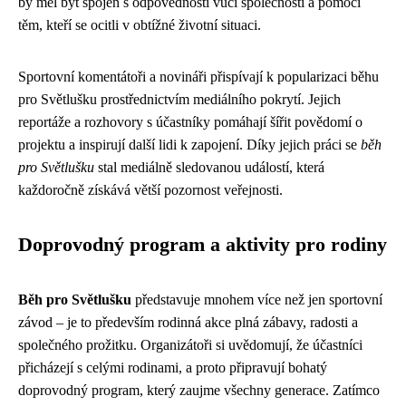
by měl být spojen s odpovědností vůči společnosti a pomocí
těm, kteří se ocitli v obtížné životní situaci.
Sportovní komentátoři a novináři přispívají k popularizaci běhu
pro Světlušku prostřednictvím mediálního pokrytí. Jejich
reportáže a rozhovory s účastníky pomáhají šířit povědomí o
projektu a inspirují další lidi k zapojení. Díky jejich práci se
běh
pro Světlušku
stal mediálně sledovanou událostí, která
každoročně získává větší pozornost veřejnosti.
Doprovodný program a aktivity pro rodiny
Běh pro Světlušku
představuje mnohem více než jen sportovní
závod – je to především rodinná akce plná zábavy, radosti a
společného prožitku. Organizátoři si uvědomují, že účastníci
přicházejí s celými rodinami, a proto připravují bohatý
doprovodný program, který zaujme všechny generace. Zatímco