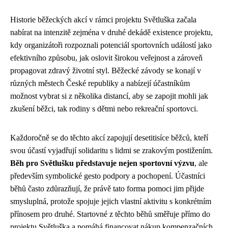
Historie běžeckých akcí v rámci projektu Světluška začala
nabírat na intenzitě zejména v druhé dekádě existence projektu,
kdy organizátoři rozpoznali potenciál sportovních událostí jako
efektivního způsobu, jak oslovit širokou veřejnost a zároveň
propagovat zdravý životní styl. Běžecké závody se konají v
různých městech České republiky a nabízejí účastníkům
možnost vybrat si z několika distancí, aby se zapojit mohli jak
zkušení běžci, tak rodiny s dětmi nebo rekreační sportovci.
Každoročně se do těchto akcí zapojují desetitisíce běžců, kteří
svou účastí vyjadřují solidaritu s lidmi se zrakovým postižením.
Běh pro Světlušku představuje nejen sportovní výzvu
, ale
především symbolické gesto podpory a pochopení. Účastníci
běhů často zdůrazňují, že právě tato forma pomoci jim přijde
smysluplná, protože spojuje jejich vlastní aktivitu s konkrétním
přínosem pro druhé. Startovné z těchto běhů směřuje přímo do
projektu Světluška a pomáhá financovat nákup kompenzačních