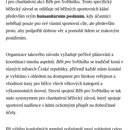
i pro charitativní akci Běh pro Světlušku. Tento specifický
běžecký závod se odlišuje od běžných sportovních klání
především svým
humanitárním posláním
, kdy účastníci
neběhají pouze pro své vlastní sportovní cíle, ale především
proto, aby podpořili dobrou věc a pomohli lidem se zrakovým
postižením.
Organizace takového závodu vyžaduje pečlivé plánování a
koordinaci mnoha aspektů.
Běh pro Světlušku
se tradičně koná v
různých městech České republiky, přičemž každé místo konání
je vybíráno s ohledem na dostupnost pro širokou veřejnost a
vhodnost trasy pro běžce všech věkových kategorií a
výkonnostních úrovní. Slovní spojení Běh pro Světlušku se tak
stalo synonymem pro charitativní běžecký závod, který spojuje
sportovní nadšence s lidmi ochotnými přispět na dobročinné
účely.
Při výběru konkrétních termínů pořadatelé musí zohlednit celou