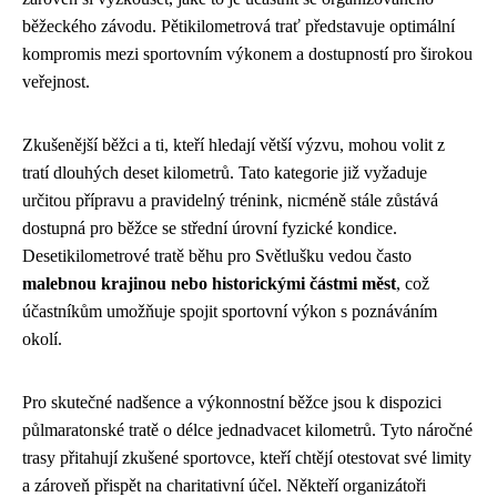
běžeckého závodu. Pětikilometrová trať představuje optimální
kompromis mezi sportovním výkonem a dostupností pro širokou
veřejnost.
Zkušenější běžci a ti, kteří hledají větší výzvu, mohou volit z
tratí dlouhých deset kilometrů. Tato kategorie již vyžaduje
určitou přípravu a pravidelný trénink, nicméně stále zůstává
dostupná pro běžce se střední úrovní fyzické kondice.
Desetikilometrové tratě běhu pro Světlušku vedou často
malebnou krajinou nebo historickými částmi měst
, což
účastníkům umožňuje spojit sportovní výkon s poznáváním
okolí.
Pro skutečné nadšence a výkonnostní běžce jsou k dispozici
půlmaratonské tratě o délce jednadvacet kilometrů. Tyto náročné
trasy přitahují zkušené sportovce, kteří chtějí otestovat své limity
a zároveň přispět na charitativní účel. Někteří organizátoři