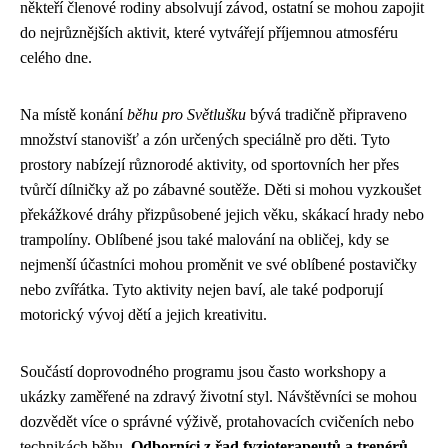
někteří členové rodiny absolvují závod, ostatní se mohou zapojit
do nejrůznějších aktivit, které vytvářejí příjemnou atmosféru
celého dne.
Na místě konání
běhu pro Světlušku
bývá tradičně připraveno
množství stanovišť a zón určených speciálně pro děti. Tyto
prostory nabízejí různorodé aktivity, od sportovních her přes
tvůrčí dílničky až po zábavné soutěže. Děti si mohou vyzkoušet
překážkové dráhy přizpůsobené jejich věku, skákací hrady nebo
trampolíny. Oblíbené jsou také malování na obličej, kdy se
nejmenší účastníci mohou proměnit ve své oblíbené postavičky
nebo zvířátka. Tyto aktivity nejen baví, ale také podporují
motorický vývoj dětí a jejich kreativitu.
Součástí doprovodného programu jsou často workshopy a
ukázky zaměřené na zdravý životní styl. Návštěvníci se mohou
dozvědět více o správné výživě, protahovacích cvičeních nebo
technikách běhu.
Odborníci z řad fyzioterapeutů a trenérů