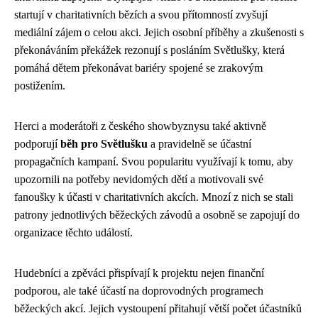
startují v charitativních bězích a svou přítomností zvyšují
mediální zájem o celou akci. Jejich osobní příběhy a zkušenosti s
překonáváním překážek rezonují s posláním Světlušky, která
pomáhá dětem překonávat bariéry spojené se zrakovým
postižením.
Herci a moderátoři z českého showbyznysu také aktivně
podporují
běh pro Světlušku
a pravidelně se účastní
propagačních kampaní. Svou popularitu využívají k tomu, aby
upozornili na potřeby nevidomých dětí a motivovali své
fanoušky k účasti v charitativních akcích. Mnozí z nich se stali
patrony jednotlivých běžeckých závodů a osobně se zapojují do
organizace těchto událostí.
Hudebníci a zpěváci přispívají k projektu nejen finanční
podporou, ale také účastí na doprovodných programech
běžeckých akcí. Jejich vystoupení přitahují větší počet účastníků