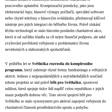
pracovního uplatnění. Kompenzační pomůcky, jako jsou
elektronické lupy, hlasové výstupy počítačů, speciální software
nebo chytré telefony s hlasovým ovládáním, představují klíčové
nástroje pro jejich integraci do běžného života. Právě získání
těchto technologií se stalo hlavním posláním charitativní akce,
která si od začátku kladla za cíl nejen finanční podporu, ale také
zvyšování povědomí veřejnosti o problematice života
nevidomých a slabozrakých spoluobčanů.
V průběhu let se
Světluška rozrostla do komplexního
programu
, který zahrnuje různé formy fundraisingu a veřejných
aktivit. Jednou z nejpopulárnějších a nejviditelnějších součástí
tohoto projektu se stal právě
běh pro Světlušku
, sportovní
událost, která spojuje tisíce lidí napříč celou republikou v jejich
snaze podpořit dobrou věc. Toto
slovní spojení běh pro
Světlušku
se stalo synonymem pro aktivní zapojení veřejnosti do
charitativní činnosti prostřednictvím sportu a pohybu.