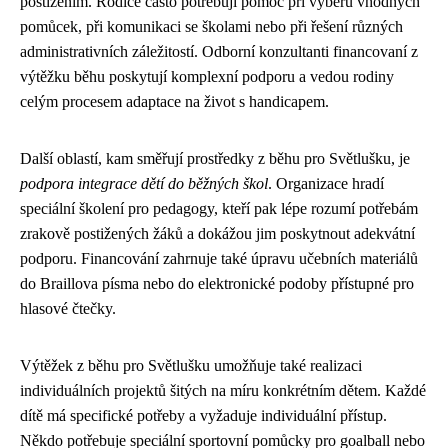
postižením. Rodiče často potřebují pomoc při výběru vhodných
pomůcek, při komunikaci se školami nebo při řešení různých
administrativních záležitostí. Odborní konzultanti financovaní z
výtěžku běhu poskytují komplexní podporu a vedou rodiny
celým procesem adaptace na život s handicapem.
Další oblastí, kam směřují prostředky z běhu pro Světlušku, je
podpora integrace dětí do běžných škol
. Organizace hradí
speciální školení pro pedagogy, kteří pak lépe rozumí potřebám
zrakově postižených žáků a dokážou jim poskytnout adekvátní
podporu. Financování zahrnuje také úpravu učebních materiálů
do Braillova písma nebo do elektronické podoby přístupné pro
hlasové čtečky.
Výtěžek z běhu pro Světlušku umožňuje také realizaci
individuálních projektů šitých na míru konkrétním dětem. Každé
dítě má specifické potřeby a vyžaduje individuální přístup.
Někdo potřebuje speciální sportovní pomůcky pro goalball nebo