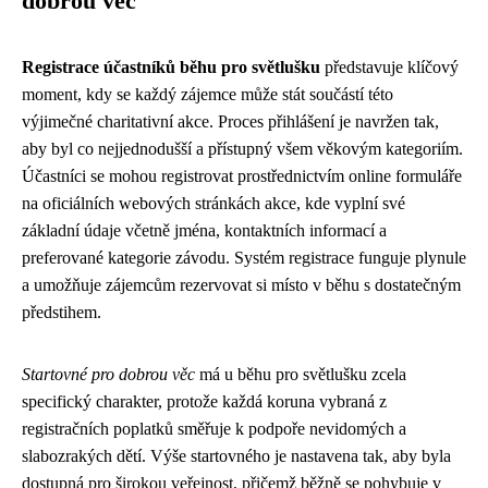
dobrou věc
Registrace účastníků běhu pro světlušku
představuje klíčový
moment, kdy se každý zájemce může stát součástí této
výjimečné charitativní akce. Proces přihlášení je navržen tak,
aby byl co nejjednodušší a přístupný všem věkovým kategoriím.
Účastníci se mohou registrovat prostřednictvím online formuláře
na oficiálních webových stránkách akce, kde vyplní své
základní údaje včetně jména, kontaktních informací a
preferované kategorie závodu. Systém registrace funguje plynule
a umožňuje zájemcům rezervovat si místo v běhu s dostatečným
předstihem.
Startovné pro dobrou věc
má u běhu pro světlušku zcela
specifický charakter, protože každá koruna vybraná z
registračních poplatků směřuje k podpoře nevidomých a
slabozrakých dětí. Výše startovného je nastavena tak, aby byla
dostupná pro širokou veřejnost, přičemž běžně se pohybuje v