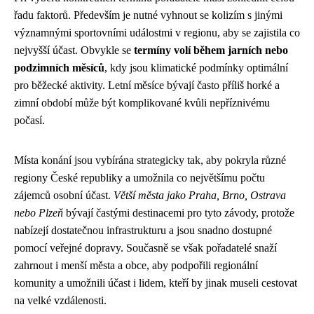
řadu faktorů. Především je nutné vyhnout se kolizím s jinými
významnými sportovními událostmi v regionu, aby se zajistila co
nejvyšší účast. Obvykle se
termíny volí během jarních nebo
podzimních měsíců
, kdy jsou klimatické podmínky optimální
pro běžecké aktivity. Letní měsíce bývají často příliš horké a
zimní období může být komplikované kvůli nepříznivému
počasí.
Místa konání jsou vybírána strategicky tak, aby pokryla různé
regiony České republiky a umožnila co největšímu počtu
zájemců osobní účast.
Větší města jako Praha, Brno, Ostrava
nebo Plzeň
bývají častými destinacemi pro tyto závody, protože
nabízejí dostatečnou infrastrukturu a jsou snadno dostupné
pomocí veřejné dopravy. Současně se však pořadatelé snaží
zahrnout i menší města a obce, aby podpořili regionální
komunity a umožnili účast i lidem, kteří by jinak museli cestovat
na velké vzdálenosti.