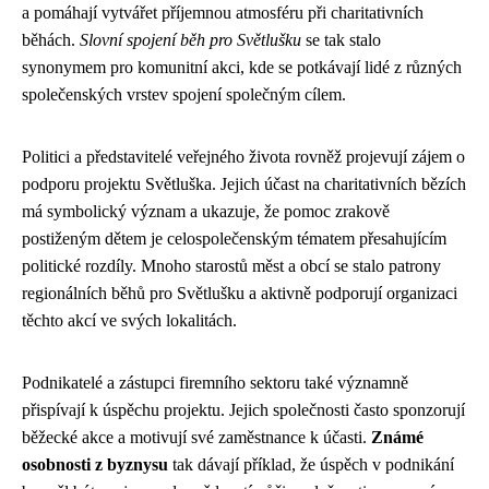
a pomáhají vytvářet příjemnou atmosféru při charitativních
běhách.
Slovní spojení běh pro Světlušku
se tak stalo
synonymem pro komunitní akci, kde se potkávají lidé z různých
společenských vrstev spojení společným cílem.
Politici a představitelé veřejného života rovněž projevují zájem o
podporu projektu Světluška. Jejich účast na charitativních bězích
má symbolický význam a ukazuje, že pomoc zrakově
postiženým dětem je celospolečenským tématem přesahujícím
politické rozdíly. Mnoho starostů měst a obcí se stalo patrony
regionálních běhů pro Světlušku a aktivně podporují organizaci
těchto akcí ve svých lokalitách.
Podnikatelé a zástupci firemního sektoru také významně
přispívají k úspěchu projektu. Jejich společnosti často sponzorují
běžecké akce a motivují své zaměstnance k účasti.
Známé
osobnosti z byznysu
tak dávají příklad, že úspěch v podnikání