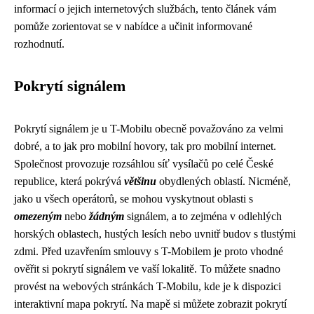
informací o jejich internetových službách, tento článek vám
pomůže zorientovat se v nabídce a učinit informované
rozhodnutí.
Pokrytí signálem
Pokrytí signálem je u T-Mobilu obecně považováno za velmi
dobré, a to jak pro mobilní hovory, tak pro mobilní internet.
Společnost provozuje rozsáhlou síť vysílačů po celé České
republice, která pokrývá
většinu
obydlených oblastí. Nicméně,
jako u všech operátorů, se mohou vyskytnout oblasti s
omezeným
nebo
žádným
signálem, a to zejména v odlehlých
horských oblastech, hustých lesích nebo uvnitř budov s tlustými
zdmi. Před uzavřením smlouvy s T-Mobilem je proto vhodné
ověřit si pokrytí signálem ve vaší lokalitě. To můžete snadno
provést na webových stránkách T-Mobilu, kde je k dispozici
interaktivní mapa pokrytí. Na mapě si můžete zobrazit pokrytí