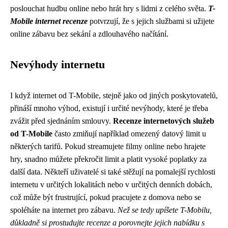
poslouchat hudbu online nebo hrát hry s lidmi z celého světa.
T-
Mobile internet recenze
potvrzují, že s jejich službami si užijete
online zábavu bez sekání a zdlouhavého načítání.
Nevýhody internetu
I když internet od T-Mobile, stejně jako od jiných poskytovatelů,
přináší mnoho výhod, existují i určité nevýhody, které je třeba
zvážit před sjednáním smlouvy.
Recenze internetových služeb
od T-Mobile
často zmiňují například omezený datový limit u
některých tarifů. Pokud streamujete filmy online nebo hrajete
hry, snadno můžete překročit limit a platit vysoké poplatky za
další data. Někteří uživatelé si také stěžují na pomalejší rychlosti
internetu v určitých lokalitách nebo v určitých denních dobách,
což může být frustrující, pokud pracujete z domova nebo se
spoléháte na internet pro zábavu.
Než se tedy upíšete T-Mobilu,
důkladně si prostudujte recenze a porovnejte jejich nabídku s