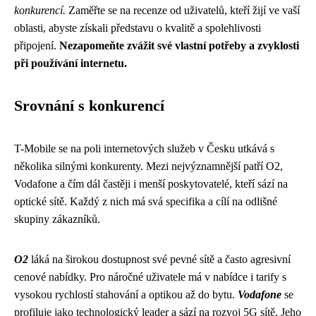
konkurencí.
Zaměřte se na recenze od uživatelů, kteří žijí ve vaší
oblasti, abyste získali představu o kvalitě a spolehlivosti
připojení.
Nezapomeňte zvážit své vlastní potřeby a zvyklosti
při používání internetu.
Srovnání s konkurencí
T-Mobile se na poli internetových služeb v Česku utkává s
několika silnými konkurenty. Mezi nejvýznamnější patří O2,
Vodafone a čím dál častěji i menší poskytovatelé, kteří sází na
optické sítě. Každý z nich má svá specifika a cílí na odlišné
skupiny zákazníků.
O2
láká na širokou dostupnost své pevné sítě a často agresivní
cenové nabídky. Pro náročné uživatele má v nabídce i tarify s
vysokou rychlostí stahování a optikou až do bytu.
Vodafone
se
profiluje jako technologický leader a sází na rozvoj 5G sítě. Jeho