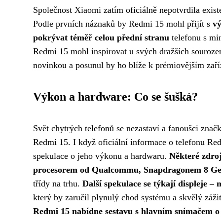
Společnost Xiaomi zatím oficiálně nepotvrdila existe
Podle prvních náznaků by Redmi 15 mohl přijít s
v
pokrývat téměř celou přední stranu
telefonu s mi
Redmi 15 mohl inspirovat u svých dražších sourozen
novinkou a posunul by ho blíže k prémiovějším zař
Výkon a hardware: Co se šušká?
Svět chytrých telefonů se nezastaví a fanoušci zna
Redmi 15. I když oficiální informace o telefonu Red
spekulace o jeho výkonu a hardwaru.
Některé zdro
procesorem od Qualcommu, Snapdragonem 8 Ge
třídy na trhu.
Další spekulace se týkají displeje
který by zaručil plynulý chod systému a skvělý záž
Redmi 15 nabídne sestavu s hlavním snímačem o