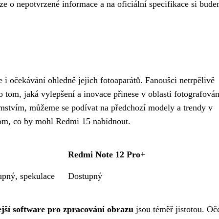
uze o nepotvrzené informace a na oficiální specifikace si bud
 i očekávání ohledně jejich fotoaparátů. Fanoušci netrpělivě
 tom, jaká vylepšení a inovace přinese v oblasti fotografován
jemstvím, můžeme se podívat na předchozí modely a trendy v
 tom, co by mohl Redmi 15 nabídnout.
Redmi Note 12 Pro+
upný, spekulace
Dostupný
ejší software pro zpracování obrazu
jsou téměř jistotou. Oč