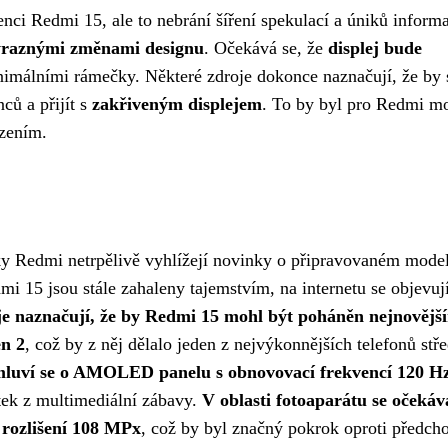
nci Redmi 15, ale to nebrání šíření spekulací a úniků informa
ýraznými změnami designu
. Očekává se, že
displej bude
nimálními rámečky. Některé zdroje dokonce naznačují, že by 
ců a přijít s
zakřiveným displejem
. To by byl pro Redmi m
ízením.
čky Redmi netrpělivě vyhlížejí novinky o připravovaném mode
mi 15 jsou stále zahaleny tajemstvím, na internetu se objevuj
je naznačují, že by Redmi 15 mohl být poháněn nejnovějš
n 2
, což by z něj dělalo jeden z nejvýkonnějších telefonů stř
 – mluví se o AMOLED panelu s obnovovací frekvencí 120 H
itek z multimediální zábavy.
V oblasti fotoaparátu se očekáv
 rozlišení 108 MPx
, což by byl značný pokrok oproti předch