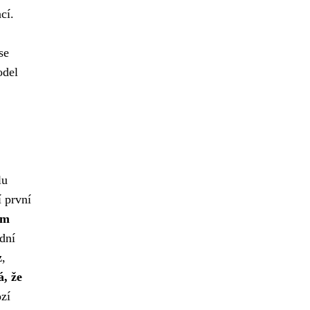
cí.
se
odel
lu
í první
ím
ední
z
,
á, že
ozí