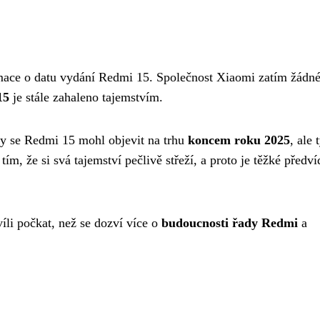
rmace o datu vydání Redmi 15. Společnost Xiaomi zatím žádn
15
je stále zahaleno tajemstvím.
by se Redmi 15 mohl objevit na trhu
koncem roku 2025
, ale 
ím, že si svá tajemství pečlivě střeží, a proto je těžké předví
íli počkat, než se dozví více o
budoucnosti řady Redmi
a