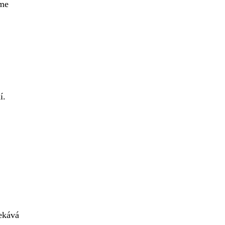
eme
í.
ekává