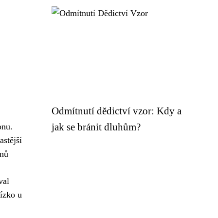
Odmítnutí dědictví vzor: Kdy a
jak se bránit dluhům?
onu.
astější
onů
val
lízko u