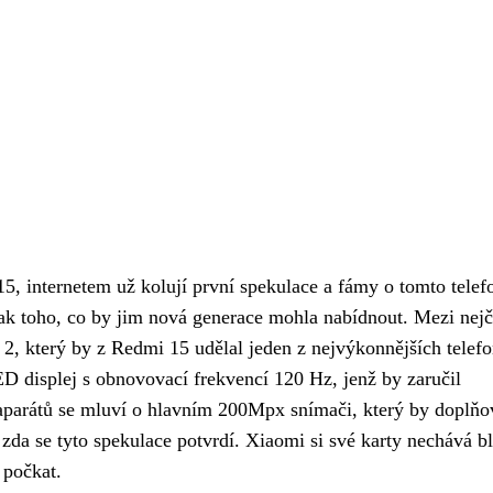
, internetem už kolují první spekulace a fámy o tomto telef
ak toho, co by jim nová generace mohla nabídnout. Mezi nejč
 2, který by z Redmi 15 udělal jeden z nejvýkonnějších telef
 displej s obnovovací frekvencí 120 Hz, jenž by zaručil
otoaparátů se mluví o hlavním 200Mpx snímači, který by doplňo
 zda se tyto spekulace potvrdí. Xiaomi si své karty nechává b
 počkat.