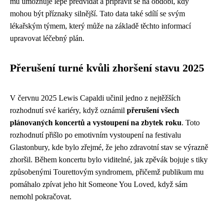
mu umožňuje lépe předvídat a připravit se na období, kdy
mohou být příznaky silnější. Tato data také sdílí se svým
lékařským týmem, který může na základě těchto informací
upravovat léčebný plán.
Přerušení turné kvůli zhoršení stavu 2025
V červnu 2025 Lewis Capaldi učinil jedno z nejtěžších
rozhodnutí své kariéry, když oznámil
přerušení všech
plánovaných koncertů a vystoupení na zbytek roku
. Toto
rozhodnutí přišlo po emotivním vystoupení na festivalu
Glastonbury, kde bylo zřejmé, že jeho zdravotní stav se výrazně
zhoršil. Během koncertu bylo viditelné, jak zpěvák bojuje s tiky
způsobenými Tourettovým syndromem, přičemž publikum mu
pomáhalo zpívat jeho hit Someone You Loved, když sám
nemohl pokračovat.