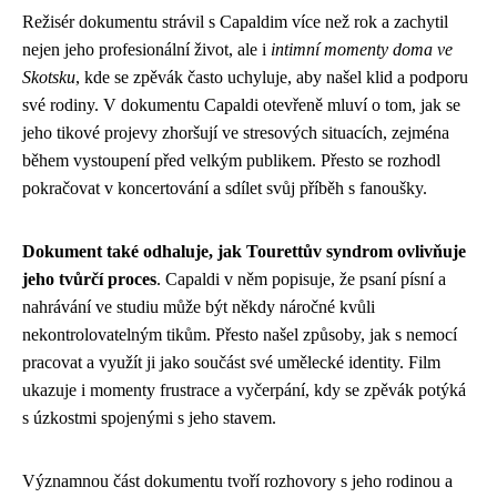
Režisér dokumentu strávil s Capaldim více než rok a zachytil
nejen jeho profesionální život, ale i
intimní momenty doma ve
Skotsku
, kde se zpěvák často uchyluje, aby našel klid a podporu
své rodiny. V dokumentu Capaldi otevřeně mluví o tom, jak se
jeho tikové projevy zhoršují ve stresových situacích, zejména
během vystoupení před velkým publikem. Přesto se rozhodl
pokračovat v koncertování a sdílet svůj příběh s fanoušky.
Dokument také odhaluje, jak Tourettův syndrom ovlivňuje
jeho tvůrčí proces
. Capaldi v něm popisuje, že psaní písní a
nahrávání ve studiu může být někdy náročné kvůli
nekontrolovatelným tikům. Přesto našel způsoby, jak s nemocí
pracovat a využít ji jako součást své umělecké identity. Film
ukazuje i momenty frustrace a vyčerpání, kdy se zpěvák potýká
s úzkostmi spojenými s jeho stavem.
Významnou část dokumentu tvoří rozhovory s jeho rodinou a