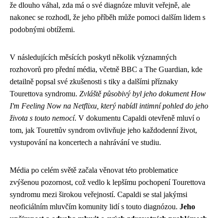
že dlouho váhal, zda má o své diagnóze mluvit veřejně, ale
nakonec se rozhodl, že jeho příběh může pomoci dalším lidem s
podobnými obtížemi.
V následujících měsících poskytl několik významných
rozhovorů pro přední média, včetně BBC a The Guardian, kde
detailně popsal své zkušenosti s tiky a dalšími příznaky
Tourettova syndromu.
Zvláště působivý byl jeho dokument How
I'm Feeling Now na Netflixu, který nabídl intimní pohled do jeho
života s touto nemocí
. V dokumentu Capaldi otevřeně mluví o
tom, jak Tourettův syndrom ovlivňuje jeho každodenní život,
vystupování na koncertech a nahrávání ve studiu.
Média po celém světě začala věnovat této problematice
zvýšenou pozornost, což vedlo k lepšímu pochopení Tourettova
syndromu mezi širokou veřejností. Capaldi se stal jakýmsi
neoficiálním mluvčím komunity lidí s touto diagnózou.
Jeho