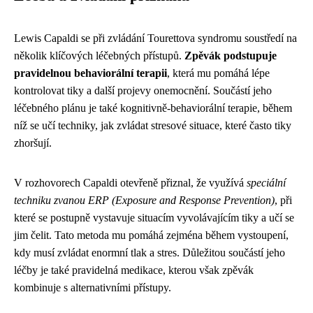
Lewis Capaldi se při zvládání Tourettova syndromu soustředí na
několik klíčových léčebných přístupů.
Zpěvák podstupuje
pravidelnou behaviorální terapii
, která mu pomáhá lépe
kontrolovat tiky a další projevy onemocnění. Součástí jeho
léčebného plánu je také kognitivně-behaviorální terapie, během
níž se učí techniky, jak zvládat stresové situace, které často tiky
zhoršují.
V rozhovorech Capaldi otevřeně přiznal, že využívá
speciální
techniku zvanou ERP (Exposure and Response Prevention)
, při
které se postupně vystavuje situacím vyvolávajícím tiky a učí se
jim čelit. Tato metoda mu pomáhá zejména během vystoupení,
kdy musí zvládat enormní tlak a stres. Důležitou součástí jeho
léčby je také pravidelná medikace, kterou však zpěvák
kombinuje s alternativními přístupy.