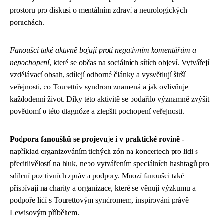
prostoru pro diskusi o mentálním zdraví a neurologických
poruchách.
Fanoušci také aktivně bojují proti negativním komentářům a
nepochopení
, které se občas na sociálních sítích objeví. Vytvářejí
vzdělávací obsah, sdílejí odborné články a vysvětlují širší
veřejnosti, co Tourettův syndrom znamená a jak ovlivňuje
každodenní život. Díky této aktivitě se podařilo významně zvýšit
povědomí o této diagnóze a zlepšit pochopení veřejnosti.
Podpora fanoušků se projevuje i v praktické rovině
-
například organizováním tichých zón na koncertech pro lidi s
přecitlivělostí na hluk, nebo vytvářením speciálních hashtagů pro
sdílení pozitivních zpráv a podpory. Mnozí fanoušci také
přispívají na charity a organizace, které se věnují výzkumu a
podpoře lidí s Tourettovým syndromem, inspirováni právě
Lewisovým příběhem.