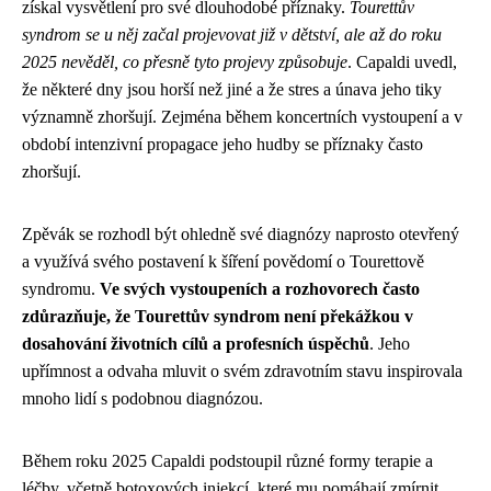
získal vysvětlení pro své dlouhodobé příznaky.
Tourettův
syndrom se u něj začal projevovat již v dětství, ale až do roku
2025 nevěděl, co přesně tyto projevy způsobuje
. Capaldi uvedl,
že některé dny jsou horší než jiné a že stres a únava jeho tiky
významně zhoršují. Zejména během koncertních vystoupení a v
období intenzivní propagace jeho hudby se příznaky často
zhoršují.
Zpěvák se rozhodl být ohledně své diagnózy naprosto otevřený
a využívá svého postavení k šíření povědomí o Tourettově
syndromu.
Ve svých vystoupeních a rozhovorech často
zdůrazňuje, že Tourettův syndrom není překážkou v
dosahování životních cílů a profesních úspěchů
. Jeho
upřímnost a odvaha mluvit o svém zdravotním stavu inspirovala
mnoho lidí s podobnou diagnózou.
Během roku 2025 Capaldi podstoupil různé formy terapie a
léčby, včetně botoxových injekcí, které mu pomáhají zmírnit