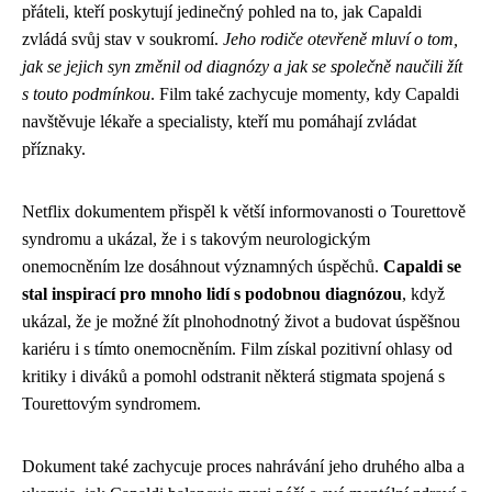
přáteli, kteří poskytují jedinečný pohled na to, jak Capaldi
zvládá svůj stav v soukromí.
Jeho rodiče otevřeně mluví o tom,
jak se jejich syn změnil od diagnózy a jak se společně naučili žít
s touto podmínkou
. Film také zachycuje momenty, kdy Capaldi
navštěvuje lékaře a specialisty, kteří mu pomáhají zvládat
příznaky.
Netflix dokumentem přispěl k větší informovanosti o Tourettově
syndromu a ukázal, že i s takovým neurologickým
onemocněním lze dosáhnout významných úspěchů.
Capaldi se
stal inspirací pro mnoho lidí s podobnou diagnózou
, když
ukázal, že je možné žít plnohodnotný život a budovat úspěšnou
kariéru i s tímto onemocněním. Film získal pozitivní ohlasy od
kritiky i diváků a pomohl odstranit některá stigmata spojená s
Tourettovým syndromem.
Dokument také zachycuje proces nahrávání jeho druhého alba a