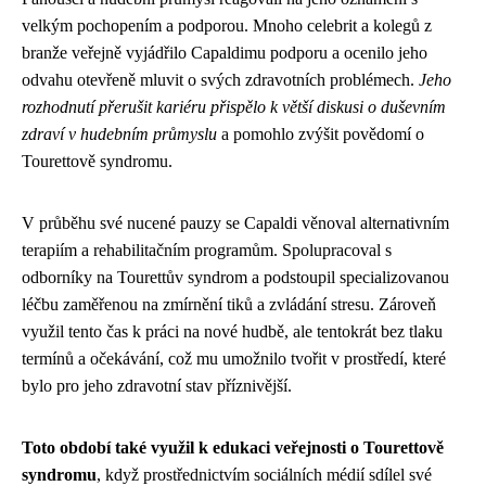
velkým pochopením a podporou. Mnoho celebrit a kolegů z
branže veřejně vyjádřilo Capaldimu podporu a ocenilo jeho
odvahu otevřeně mluvit o svých zdravotních problémech.
Jeho
rozhodnutí přerušit kariéru přispělo k větší diskusi o duševním
zdraví v hudebním průmyslu
a pomohlo zvýšit povědomí o
Tourettově syndromu.
V průběhu své nucené pauzy se Capaldi věnoval alternativním
terapiím a rehabilitačním programům. Spolupracoval s
odborníky na Tourettův syndrom a podstoupil specializovanou
léčbu zaměřenou na zmírnění tiků a zvládání stresu. Zároveň
využil tento čas k práci na nové hudbě, ale tentokrát bez tlaku
termínů a očekávání, což mu umožnilo tvořit v prostředí, které
bylo pro jeho zdravotní stav příznivější.
Toto období také využil k edukaci veřejnosti o Tourettově
syndromu
, když prostřednictvím sociálních médií sdílel své