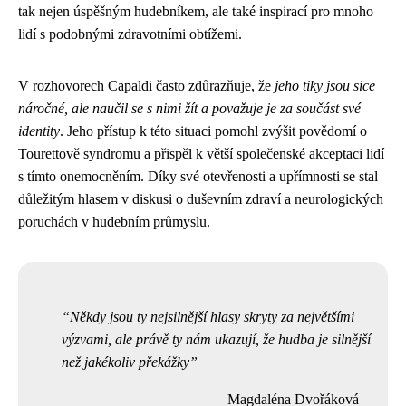
tak nejen úspěšným hudebníkem, ale také inspirací pro mnoho
lidí s podobnými zdravotními obtížemi.
V rozhovorech Capaldi často zdůrazňuje, že
jeho tiky jsou sice
náročné, ale naučil se s nimi žít a považuje je za součást své
identity
. Jeho přístup k této situaci pomohl zvýšit povědomí o
Tourettově syndromu a přispěl k větší společenské akceptaci lidí
s tímto onemocněním. Díky své otevřenosti a upřímnosti se stal
důležitým hlasem v diskusi o duševním zdraví a neurologických
poruchách v hudebním průmyslu.
Někdy jsou ty nejsilnější hlasy skryty za největšími
výzvami, ale právě ty nám ukazují, že hudba je silnější
než jakékoliv překážky
Magdaléna Dvořáková