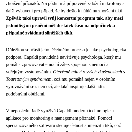
zhoršení příznaků. Na pódiu má připravené záložní mikrofony a
další vybavení pro případ, že by došlo k náhlému zhoršení tiků.
Zpěvák také upravil svůj koncertní program tak, aby mezi
jednotlivými písněmi měl dostatek času na odpočinek a
případné zvládnutí silnějších tiků
.
Důležitou součástí jeho léčebného procesu je také psychologická
podpora. Capaldi pravidelně navštěvuje psychologa, který mu
pomáhá zpracovávat emoční zátěž spojenou s nemocí a
veřejným vystupováním.
Otevřeně mluví o svých zkušenostech s
Tourettovým syndromem
, což mu pomáhá nejen v osobním
vyrovnávání se s nemocí, ale také inspiruje další lidi s
podobnými obtížemi.
V neposlední řadě využívá Capaldi moderní technologie a
aplikace pro monitoring a management příznaků. Pomocí
specializovaného softwaru sleduje četnost a intenzitu tiků, což