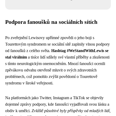
Podpora fanoušků na sociálních sítích
Po zveřejnění Lewisovy upřímné zpovědi o jeho boji s
Tourettovým syndromem se sociální sítě zaplnily vlnou podpory
od fanoušků z celého světa.
Hashtag #WeStandWithLewis se
stal virálním
a tisíce lidí sdílely své vlastní příběhy a zkušenosti
s tímto neurologickým onemocněním. Mnozí fanoušci ocenili
zpěvákovu odvahu otevřeně mluvit o svých zdravotních
problémech, což pomohlo zvýšit povědomí o Tourettově
syndromu v široké veřejnosti.
Na platformách jako Twitter, Instagram a TikTok se objevily
dojemné zprávy podpory, kde fanoušci vyjadřovali svou lásku a
obdiv k umělci.
Zvláště působivé byly příspěvky od mladých lidí,