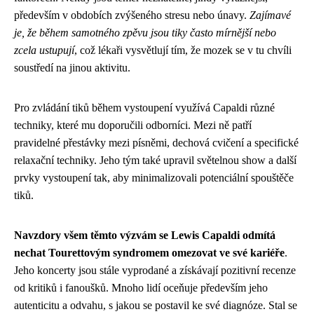
především v obdobích zvýšeného stresu nebo únavy.
Zajímavé
je, že během samotného zpěvu jsou tiky často mírnější nebo
zcela ustupují
, což lékaři vysvětlují tím, že mozek se v tu chvíli
soustředí na jinou aktivitu.
Pro zvládání tiků během vystoupení využívá Capaldi různé
techniky, které mu doporučili odborníci. Mezi ně patří
pravidelné přestávky mezi písněmi, dechová cvičení a specifické
relaxační techniky. Jeho tým také upravil světelnou show a další
prvky vystoupení tak, aby minimalizovali potenciální spouštěče
tiků.
Navzdory všem těmto výzvám se Lewis Capaldi odmítá
nechat Tourettovým syndromem omezovat ve své kariéře
.
Jeho koncerty jsou stále vyprodané a získávají pozitivní recenze
od kritiků i fanoušků. Mnoho lidí oceňuje především jeho
autenticitu a odvahu, s jakou se postavil ke své diagnóze. Stal se