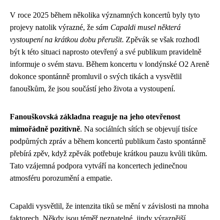
V roce 2025 během několika významných koncertů byly tyto
projevy natolik výrazné, že
sám Capaldi musel některá
vystoupení na krátkou dobu přerušit
. Zpěvák se však rozhodl
být k této situaci naprosto otevřený a své publikum pravidelně
informuje o svém stavu. Během koncertu v londýnské O2 Areně
dokonce spontánně promluvil o svých tikách a vysvětlil
fanouškům, že jsou součástí jeho života a vystoupení.
Fanouškovská základna reaguje na jeho otevřenost
mimořádně pozitivně
. Na sociálních sítích se objevují tisíce
podpůrných zpráv a během koncertů publikum často spontánně
přebírá zpěv, když zpěvák potřebuje krátkou pauzu kvůli tikům.
Tato vzájemná podpora vytváří na koncertech jedinečnou
atmosféru porozumění a empatie.
Capaldi vysvětlil, že intenzita tiků se mění v závislosti na mnoha
faktorech. Někdy jsou téměř neznatelné, jindy výraznější,