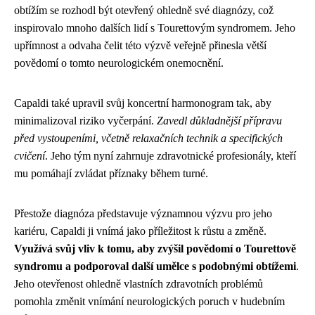
obtížím se rozhodl být otevřený ohledně své diagnózy, což
inspirovalo mnoho dalších lidí s Tourettovým syndromem. Jeho
upřímnost a odvaha čelit této výzvě veřejně přinesla větší
povědomí o tomto neurologickém onemocnění.
Capaldi také upravil svůj koncertní harmonogram tak, aby
minimalizoval riziko vyčerpání.
Zavedl důkladnější přípravu
před vystoupeními, včetně relaxačních technik a specifických
cvičení
. Jeho tým nyní zahrnuje zdravotnické profesionály, kteří
mu pomáhají zvládat příznaky během turné.
Přestože diagnóza představuje významnou výzvu pro jeho
kariéru, Capaldi ji vnímá jako příležitost k růstu a změně.
Využívá svůj vliv k tomu, aby zvýšil povědomí o Tourettově
syndromu a podporoval další umělce s podobnými obtížemi
.
Jeho otevřenost ohledně vlastních zdravotních problémů
pomohla změnit vnímání neurologických poruch v hudebním