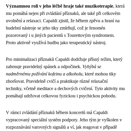
Významnou roli v jeho léčbě hraje také muzikoterapie
, která
mu pomáhá nejen při zvládání příznaků, ale také při celkovém
uvolnění a relaxaci. Capaldi zjistil, že během zpěvu a hraní na
hudební nástroje se jeho tiky zmírňují, což je fenomén
pozorovaný i u jiných pacientů s Tourettovým syndromem.
Proto aktivně využívá hudbu jako terapeutický nástroj.
Pro minimalizaci příznaků Capaldi dodržuje přísný režim, který
zahrnuje pravidelný spánek a odpočinek.
Vyhýbá se
nadměrnému požívání kofeinu a alkoholu
, které mohou tiky
zhoršovat. Pravidelně cvičí a praktikuje různé relaxační
techniky, včetně meditace a dechových cvičení. Tyto aktivity mu
pomáhají udržovat celkovou fyzickou i psychickou pohodu.
V rámci zvládání příznaků během koncertů má Capaldi
vypracovaný speciální systém podpory. Jeho tým je vyškolen v
rozpoznávání varovných signálů a ví, jak reagovat v případě