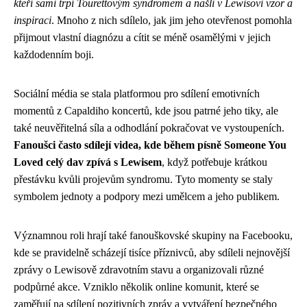
kteří sami trpí Tourettovým syndromem a našli v Lewisovi vzor a
inspiraci
. Mnoho z nich sdílelo, jak jim jeho otevřenost pomohla
přijmout vlastní diagnózu a cítit se méně osamělými v jejich
každodenním boji.
Sociální média se stala platformou pro sdílení emotivních
momentů z Capaldiho koncertů, kde jsou patrné jeho tiky, ale
také neuvěřitelná síla a odhodlání pokračovat ve vystoupeních.
Fanoušci často sdílejí videa, kde během písně Someone You
Loved celý dav zpívá s Lewisem
, když potřebuje krátkou
přestávku kvůli projevům syndromu. Tyto momenty se staly
symbolem jednoty a podpory mezi umělcem a jeho publikem.
Významnou roli hrají také fanouškovské skupiny na Facebooku,
kde se pravidelně scházejí tisíce příznivců, aby sdíleli nejnovější
zprávy o Lewisově zdravotním stavu a organizovali různé
podpůrné akce. Vzniklo několik online komunit, které se
zaměřují na sdílení pozitivních zpráv a vytváření bezpečného