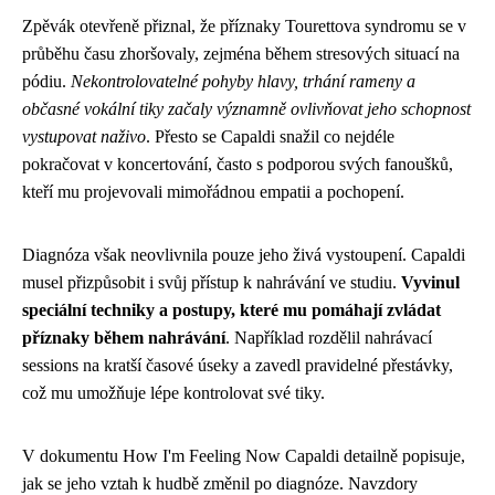
Zpěvák otevřeně přiznal, že příznaky Tourettova syndromu se v
průběhu času zhoršovaly, zejména během stresových situací na
pódiu.
Nekontrolovatelné pohyby hlavy, trhání rameny a
občasné vokální tiky začaly významně ovlivňovat jeho schopnost
vystupovat naživo
. Přesto se Capaldi snažil co nejdéle
pokračovat v koncertování, často s podporou svých fanoušků,
kteří mu projevovali mimořádnou empatii a pochopení.
Diagnóza však neovlivnila pouze jeho živá vystoupení. Capaldi
musel přizpůsobit i svůj přístup k nahrávání ve studiu.
Vyvinul
speciální techniky a postupy, které mu pomáhají zvládat
příznaky během nahrávání
. Například rozdělil nahrávací
sessions na kratší časové úseky a zavedl pravidelné přestávky,
což mu umožňuje lépe kontrolovat své tiky.
V dokumentu How I'm Feeling Now Capaldi detailně popisuje,
jak se jeho vztah k hudbě změnil po diagnóze. Navzdory