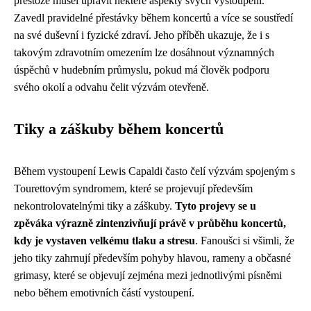
přestože musel upravit některé aspekty svých vystoupení.
Zavedl pravidelné přestávky během koncertů a více se soustředí
na své duševní i fyzické zdraví. Jeho příběh ukazuje, že i s
takovým zdravotním omezením lze dosáhnout významných
úspěchů v hudebním průmyslu, pokud má člověk podporu
svého okolí a odvahu čelit výzvám otevřeně.
Tiky a záškuby během koncertů
Během vystoupení Lewis Capaldi často čelí výzvám spojeným s
Tourettovým syndromem, které se projevují především
nekontrolovatelnými tiky a záškuby.
Tyto projevy se u
zpěváka výrazně zintenzivňují právě v průběhu koncertů,
kdy je vystaven velkému tlaku a stresu
. Fanoušci si všimli, že
jeho tiky zahrnují především pohyby hlavou, rameny a občasné
grimasy, které se objevují zejména mezi jednotlivými písněmi
nebo během emotivních částí vystoupení.