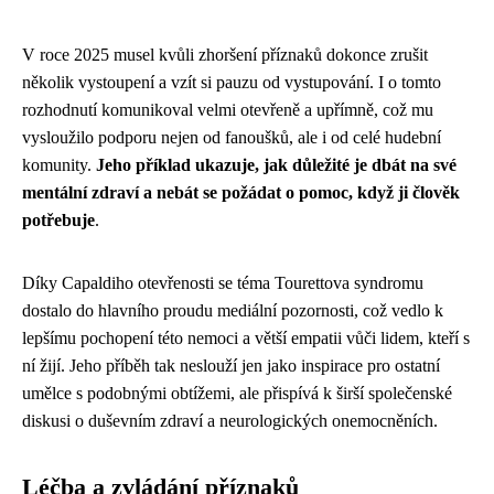
V roce 2025 musel kvůli zhoršení příznaků dokonce zrušit
několik vystoupení a vzít si pauzu od vystupování. I o tomto
rozhodnutí komunikoval velmi otevřeně a upřímně, což mu
vysloužilo podporu nejen od fanoušků, ale i od celé hudební
komunity.
Jeho příklad ukazuje, jak důležité je dbát na své
mentální zdraví a nebát se požádat o pomoc, když ji člověk
potřebuje
.
Díky Capaldiho otevřenosti se téma Tourettova syndromu
dostalo do hlavního proudu mediální pozornosti, což vedlo k
lepšímu pochopení této nemoci a větší empatii vůči lidem, kteří s
ní žijí. Jeho příběh tak neslouží jen jako inspirace pro ostatní
umělce s podobnými obtížemi, ale přispívá k širší společenské
diskusi o duševním zdraví a neurologických onemocněních.
Léčba a zvládání příznaků