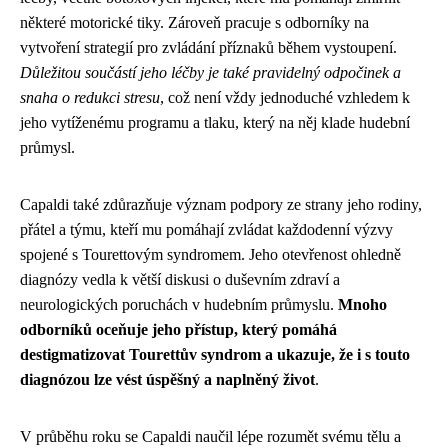
některé motorické tiky. Zároveň pracuje s odborníky na
vytvoření strategií pro zvládání příznaků během vystoupení.
Důležitou součástí jeho léčby je také pravidelný odpočinek a
snaha o redukci stresu
, což není vždy jednoduché vzhledem k
jeho vytíženému programu a tlaku, který na něj klade hudební
průmysl.
Capaldi také zdůrazňuje význam podpory ze strany jeho rodiny,
přátel a týmu, kteří mu pomáhají zvládat každodenní výzvy
spojené s Tourettovým syndromem. Jeho otevřenost ohledně
diagnózy vedla k větší diskusi o duševním zdraví a
neurologických poruchách v hudebním průmyslu.
Mnoho
odborníků oceňuje jeho přístup, který pomáhá
destigmatizovat Tourettův syndrom a ukazuje, že i s touto
diagnózou lze vést úspěšný a naplněný život
.
V průběhu roku se Capaldi naučil lépe rozumět svému tělu a