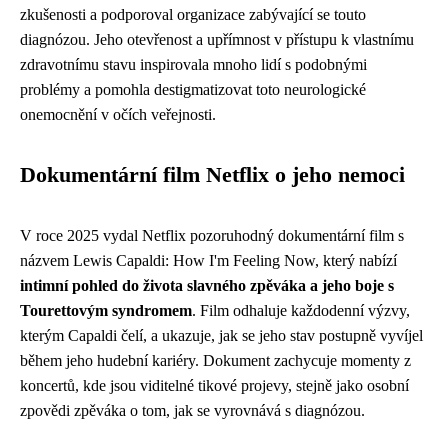
zkušenosti a podporoval organizace zabývající se touto
diagnózou. Jeho otevřenost a upřímnost v přístupu k vlastnímu
zdravotnímu stavu inspirovala mnoho lidí s podobnými
problémy a pomohla destigmatizovat toto neurologické
onemocnění v očích veřejnosti.
Dokumentární film Netflix o jeho nemoci
V roce 2025 vydal Netflix pozoruhodný dokumentární film s
názvem Lewis Capaldi: How I'm Feeling Now, který nabízí
intimní pohled do života slavného zpěváka a jeho boje s
Tourettovým syndromem
. Film odhaluje každodenní výzvy,
kterým Capaldi čelí, a ukazuje, jak se jeho stav postupně vyvíjel
během jeho hudební kariéry. Dokument zachycuje momenty z
koncertů, kde jsou viditelné tikové projevy, stejně jako osobní
zpovědi zpěváka o tom, jak se vyrovnává s diagnózou.