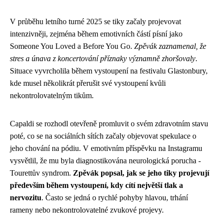
V průběhu letního turné 2025 se tiky začaly projevovat
intenzivněji, zejména během emotivních částí písní jako
Someone You Loved a Before You Go.
Zpěvák zaznamenal, že
stres a únava z koncertování příznaky významně zhoršovaly
.
Situace vyvrcholila během vystoupení na festivalu Glastonbury,
kde musel několikrát přerušit své vystoupení kvůli
nekontrolovatelným tikům.
Capaldi se rozhodl otevřeně promluvit o svém zdravotním stavu
poté, co se na sociálních sítích začaly objevovat spekulace o
jeho chování na pódiu. V emotivním příspěvku na Instagramu
vysvětlil, že mu byla diagnostikována neurologická porucha -
Tourettův syndrom.
Zpěvák popsal, jak se jeho tiky projevují
především během vystoupení, kdy cítí největší tlak a
nervozitu
. Často se jedná o rychlé pohyby hlavou, trhání
rameny nebo nekontrolovatelné zvukové projevy.