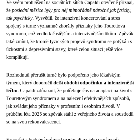
Ve svém prohlášení na sociálních sítích Capaldi otevřeně přiznal,
že
poslední měsíce byly pro něj mimořádně náročné jak fyzicky,
tak psychicky
. Vysvětlil, že intenzivní koncertování a stres
spojený s turné významně zhoršily příznaky jeho Tourettova
syndromu, což vedlo k častějším a intenzivnějším tikům. Zpěvák
také zmínil, že kromě fyzických projevů syndromu se potýká i s
úzkostmi a depresivními stavy, které celou situaci ještě více
komplikují.
Rozhodnutí přerušit turné bylo podpořeno jeho lékařským
týmem, který doporučil
delší období odpočinku a intenzivnější
léčbu
. Capaldi zdůraznil, že potřebuje čas na adaptaci na život s
Tourettovým syndromem a na nalezení efektivnějších způsobů,
jak zvládat jeho příznaky v profesním i osobním životě. V
průběhu léta 2025 se zpěvák stáhl z veřejného života a soustředil
se na svou rekonvalescenci.
Fanoušci a hudební průmysl reagovali na jeho oznámení s