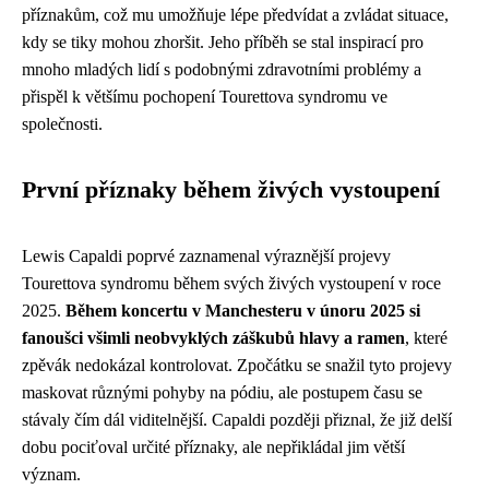
příznakům, což mu umožňuje lépe předvídat a zvládat situace,
kdy se tiky mohou zhoršit. Jeho příběh se stal inspirací pro
mnoho mladých lidí s podobnými zdravotními problémy a
přispěl k většímu pochopení Tourettova syndromu ve
společnosti.
První příznaky během živých vystoupení
Lewis Capaldi poprvé zaznamenal výraznější projevy
Tourettova syndromu během svých živých vystoupení v roce
2025.
Během koncertu v Manchesteru v únoru 2025 si
fanoušci všimli neobvyklých záškubů hlavy a ramen
, které
zpěvák nedokázal kontrolovat. Zpočátku se snažil tyto projevy
maskovat různými pohyby na pódiu, ale postupem času se
stávaly čím dál viditelnější. Capaldi později přiznal, že již delší
dobu pociťoval určité příznaky, ale nepřikládal jim větší
význam.