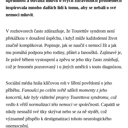
upřímnost a odvaha mluvit o svých zdravotních problémech
inspirovala mnoho dalších lidí k tomu, aby se nebáli o své
nemoci mluvit
.
V rozhovorech často zdůrazňuje, že Tourettův syndrom není
překážkou v dosažení úspěchu, i když může každodenní život
značně komplikovat. Popisuje, jak se naučil s nemocí žít a jak
mu pomáhá podpora jeho rodiny, přátel a fanoušků. Zajímavé je,
že právě během vystoupení a zpěvu se jeho tiky často zmírňují,
což je fenomén pozorovaný i u jiných umělců s touto diagnózou.
Sociální média hrála klíčovou roli v šíření povědomí o jeho
příběhu.
Fanoušci po celém světě sdíleli momenty z jeho
koncertů, kde byly viditelné projevy Tourettova syndromu, což
vedlo k větší normalizaci této nemoci ve společnosti
. Capaldi se
nikdy nesnažil své tiky skrývat nebo se za ně stydět, což
významně přispělo k destigmatizaci tohoto neurologického
onemocnění.