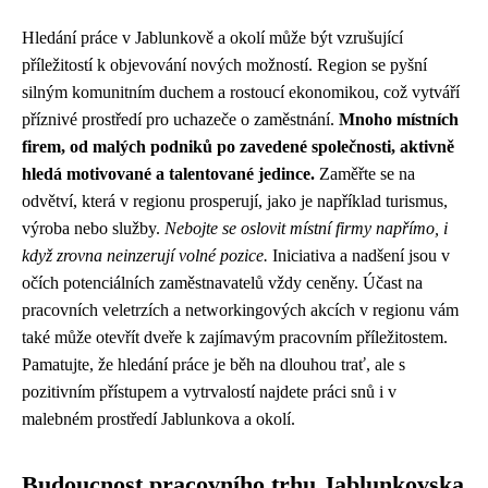
Hledání práce v Jablunkově a okolí může být vzrušující
příležitostí k objevování nových možností. Region se pyšní
silným komunitním duchem a rostoucí ekonomikou, což vytváří
příznivé prostředí pro uchazeče o zaměstnání.
Mnoho místních
firem, od malých podniků po zavedené společnosti, aktivně
hledá motivované a talentované jedince.
Zaměřte se na
odvětví, která v regionu prosperují, jako je například turismus,
výroba nebo služby.
Nebojte se oslovit místní firmy napřímo, i
když zrovna neinzerují volné pozice.
Iniciativa a nadšení jsou v
očích potenciálních zaměstnavatelů vždy ceněny. Účast na
pracovních veletrzích a networkingových akcích v regionu vám
také může otevřít dveře k zajímavým pracovním příležitostem.
Pamatujte, že hledání práce je běh na dlouhou trať, ale s
pozitivním přístupem a vytrvalostí najdete práci snů i v
malebném prostředí Jablunkova a okolí.
Budoucnost pracovního trhu Jablunkovska