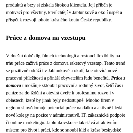
produktů a brzy si získala širokou klientelu. Její příběh je
motivací pro všechny, kteří chtějí v Jablunkově a okolí uspět a
přispět k rozvoji tohoto krásného koutu České republiky.
Práce z domova na vzestupu
V dnešní době digitálních technologií a rostoucí flexibility na
trhu práce zažívá práce z domova raketový vzestup. Tento trend
se pozitivně odráží i v Jablunkově a okolí, kde otevírá nové
pracovní příležitosti a přináší obyvatelům řadu benefitů.
Práce z
domova
umožňuje skloubit pracovní a rodinný život, šetří čas i
peníze za dojíždění a otevírá dveře k profesnímu rozvoji v
oblastech, které by jinak byly nedostupné. Mnoho firem v
regionu si uvědomuje potenciál práce na dálku a aktivně hledá
nové kolegy na pozice v administrativě, IT, zákaznické podpoře
či online marketingu. Jablunkovsko se tak stává atraktivním
místem pro život i práci, kde se snoubí klid a krása beskydské