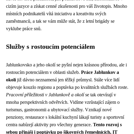
cizím jazyce a získat cenné zkušenosti pro váš životopis. Mnoho
místních podnikatelů vítá iniciativu a kreativitu svých
zaměstnanců, a tak se vám může stát, že z letní brigády se
vyklube práce snů.
Služby s rostoucím potenciálem
Jablunkovsko a jeho okolí se pyšní nejen krásnou přírodou, ale i
rostoucím potenciálem v oblasti služeb.
Práce Jablunkov a
okolí
již dávno neznamená jen těžký průmysl. Stále více lidí
objevuje kouzlo regionu a poptávka po kvalitních službách roste.
Pracovní příležitosti v Jablunkově a okolí
se tak otevírají v
mnoha perspektivních odvětvích. Vidíme vzrůstající zájem o
turismus, gastronomii a ubytovací služby. Vznikají nové
penziony, restaurace s lokální kuchyní lákají turisty a sportovní
centra nabízejí aktivity pro všechny generace.
Tento rozvoj s
sebou přináší i poptávku po šikovných řemeslnících, IT