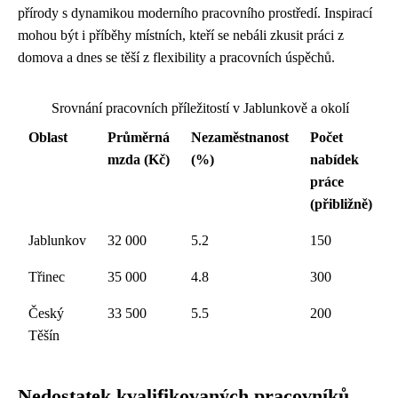
přírody s dynamikou moderního pracovního prostředí. Inspirací
mohou být i příběhy místních, kteří se nebáli zkusit práci z
domova a dnes se těší z flexibility a pracovních úspěchů.
Srovnání pracovních příležitostí v Jablunkově a okolí
Oblast
Průměrná
Nezaměstnanost
Počet
mzda (Kč)
(%)
nabídek
práce
(přibližně)
Jablunkov
32 000
5.2
150
Třinec
35 000
4.8
300
Český
33 500
5.5
200
Těšín
Nedostatek kvalifikovaných pracovníků