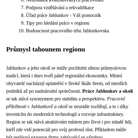
Podpora vzdělávání a rekvalifikace
Úřad práce Jablunkov - Váš pomocník
Tipy pro hledání práce v regionu
Budoucnost pracovního trhu Jablunkovska
Průmysl tahounem regionu
Jablunkov a jeho okolí se může pochlubit silnou průmyslovou
tradicí, která i dnes tvoří páteř regionální ekonomiky. Místní
obyvatelé nacházejí uplatnění v široké škále firem, od menších
podniků až po nadnárodní společnosti.
Práce Jablunkov a okolí
se tak stává synonymem pro stabilitu a perspektivu.
Pracovní
příležitosti v Jablunkově a okolí
se neustále rozšiřují, a to i díky
investicím do moderních technologií a rozvoje infrastruktury.
Region se tak stává atraktivním místem pro život i pro mladé lidi,
kteří zde vidí potenciál pro svůj profesní růst. Příkladem může
být nedávná expanze firmy zabývající se výrobou