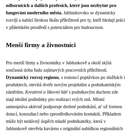
odbornících a dalších profesích, které jsou nezbytné pro
fungování moderního města.
Jablunkovsko se dynamicky
rozvíjí a nabízí širokou škálu příležitostí pro ty, kteří hledají práci
v přátelském prostředí s potenciálem pro budoucnost.
Menší firmy a živnostníci
Pro menší firmy a živnostníky v Jablunkově a okolí skýtá
současná doba řadu zajímavých pracovních příležitostí.
Dynamický rozvoj regionu
, s rostoucí poptávkou po službách i
produktech, otevírá dveře novým projektům a podnikatelským
záměrům.
Kreativní a šikovní lidé
s podnikavým duchem zde
mají ideální podmínky pro realizaci svých snů. Místní
samospráva aktivně podporuje drobné podnikání, ať už formou
dotací, konzultací nebo zprostředkováním kontaktů. Příkladem
může být nedávný úspěch mladé podnikatelky, která v
Jablunkově otevřela kavárnu s originální nabídkou regionálních