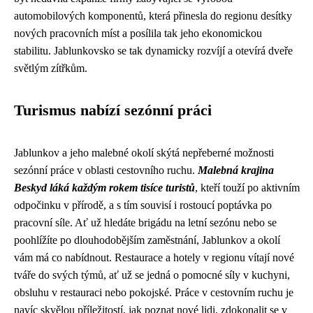
automobilových komponentů, která přinesla do regionu desítky
nových pracovních míst a posílila tak jeho ekonomickou
stabilitu. Jablunkovsko se tak dynamicky rozvíjí a otevírá dveře
světlým zítřkům.
Turismus nabízí sezónní práci
Jablunkov a jeho malebné okolí skýtá nepřeberné možnosti
sezónní práce v oblasti cestovního ruchu.
Malebná krajina
Beskyd láká každým rokem tisíce turistů
, kteří touží po aktivním
odpočinku v přírodě, a s tím souvisí i rostoucí poptávka po
pracovní síle. Ať už hledáte brigádu na letní sezónu nebo se
poohlížíte po dlouhodobějším zaměstnání, Jablunkov a okolí
vám má co nabídnout. Restaurace a hotely v regionu vítají nové
tváře do svých týmů, ať už se jedná o pomocné síly v kuchyni,
obsluhu v restauraci nebo pokojské. Práce v cestovním ruchu je
navíc skvělou příležitostí, jak poznat nové lidi, zdokonalit se v