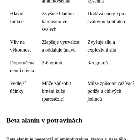
aminokyselina
kyselina
Hlavní
Zvyšuje hladinu
Dodává energii pro
funkce
karnosinu ve
svalovou kontrakci
svalech
Vliv na
Zlepšuje vytrvalost
Zvyšuje sílu a
výkonnost
a oddaluje únavu
explozivní sílu
Doporučená
2-6 gramů
3-5 gramů
denní dávka
Vedlejší
Může způsobit
Může způsobit zažívací
účinky
brnění kůže
potíže u citlivých
(parestézie)
jedinců
Beta alanin v potravinách
Beta alanin je neesenciální aminokyselina, kterou si naše tělo