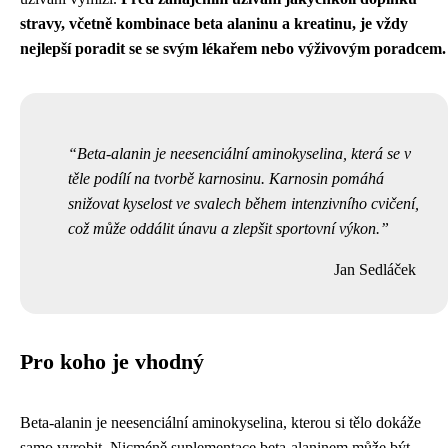
stravy, včetně kombinace beta alaninu a kreatinu, je vždy
nejlepší poradit se se svým lékařem nebo výživovým poradcem.
Beta-alanin je neesenciální aminokyselina, která se v
těle podílí na tvorbě karnosinu. Karnosin pomáhá
snižovat kyselost ve svalech během intenzivního cvičení,
což může oddálit únavu a zlepšit sportovní výkon.
Jan Sedláček
Pro koho je vhodný
Beta-alanin je neesenciální aminokyselina, kterou si tělo dokáže
samo vyrobit. Nicméně suplementace beta-alaninem může být