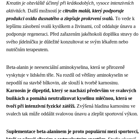
Kreatin je obzvláště účinný při krátkodobých, vysoce intenzivních
aktivitách.
Další možností je
citrulin malát, který podporuje
produkci oxidu dusnatého a zlepšuje prokrvení svalů.
To vede k
lepšímu zásobení svalů kyslíkem a živinami, což oddaluje únavu a
podporuje regeneraci. Před zařazením jakéhokoli doplňku stravy do
svého jídelníčku je důležité konzultovat se svým lékařem nebo
nutričním terapeutem.
Beta-alanin je neesenciální aminokyselina, která se přirozeně
vyskytuje v lidském těle. Na rozdíl od většiny aminokyselin se
nepodílí na stavbě bílkovin, ale slouží k tvorbě karnosinu.
Karnosin je dipeptid, který se nachází především ve svalových
buňkách a pomáhá neutralizovat kyselinu mléčnou, která se
tvoří při intenzivní fyzické zátěži.
Zvýšená hladina karnosinu ve
svalech tak může oddálit svalovou únavu a zlepšit sportovní výkon.
Suplementace beta-alaninem je proto populární mezi sportovci,