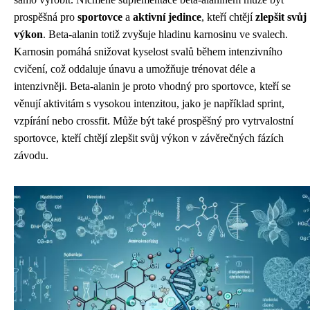
prospěšná pro
sportovce
a
aktivní jedince
, kteří chtějí
zlepšit svůj
výkon
. Beta-alanin totiž zvyšuje hladinu karnosinu ve svalech.
Karnosin pomáhá snižovat kyselost svalů během intenzivního
cvičení, což oddaluje únavu a umožňuje trénovat déle a
intenzivněji. Beta-alanin je proto vhodný pro sportovce, kteří se
věnují aktivitám s vysokou intenzitou, jako je například sprint,
vzpírání nebo crossfit. Může být také prospěšný pro vytrvalostní
sportovce, kteří chtějí zlepšit svůj výkon v závěrečných fázích
závodu.