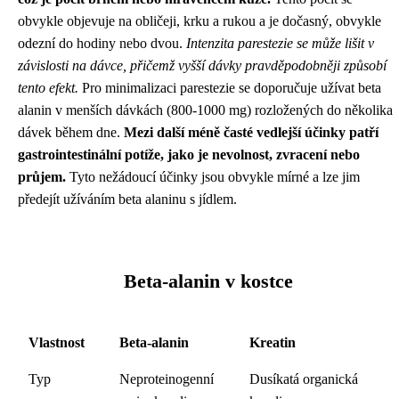
obvykle objevuje na obličeji, krku a rukou a je dočasný, obvykle
odezní do hodiny nebo dvou.
Intenzita parestezie se může lišit v
závislosti na dávce, přičemž vyšší dávky pravděpodobněji způsobí
tento efekt.
Pro minimalizaci parestezie se doporučuje užívat beta
alanin v menších dávkách (800-1000 mg) rozložených do několika
dávek během dne.
Mezi další méně časté vedlejší účinky patří
gastrointestinální potíže, jako je nevolnost, zvracení nebo
průjem.
Tyto nežádoucí účinky jsou obvykle mírné a lze jim
předejít užíváním beta alaninu s jídlem.
Beta-alanin v kostce
Vlastnost
Beta-alanin
Kreatin
Typ
Neproteinogenní
Dusíkatá organická