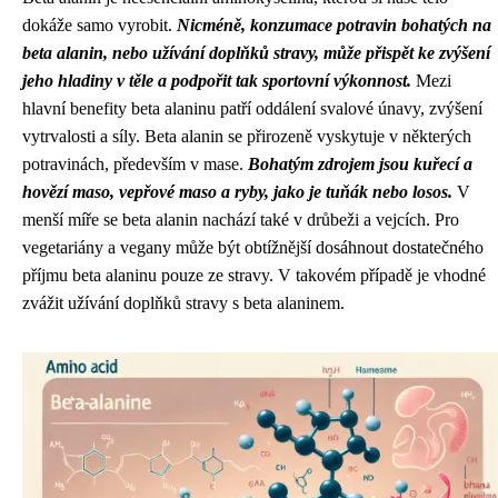
dokáže samo vyrobit.
Nicméně, konzumace potravin bohatých na
beta alanin, nebo užívání doplňků stravy, může přispět ke zvýšení
jeho hladiny v těle a podpořit tak sportovní výkonnost.
Mezi
hlavní benefity beta alaninu patří oddálení svalové únavy, zvýšení
vytrvalosti a síly. Beta alanin se přirozeně vyskytuje v některých
potravinách, především v mase.
Bohatým zdrojem jsou kuřecí a
hovězí maso, vepřové maso a ryby, jako je tuňák nebo losos.
V
menší míře se beta alanin nachází také v drůbeži a vejcích. Pro
vegetariány a vegany může být obtížnější dosáhnout dostatečného
příjmu beta alaninu pouze ze stravy. V takovém případě je vhodné
zvážit užívání doplňků stravy s beta alaninem.