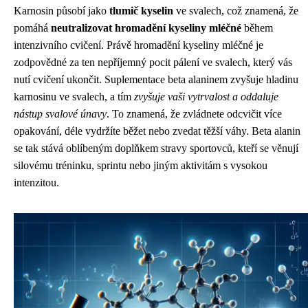
Karnosin působí jako
tlumič kyselin
ve svalech, což znamená, že
pomáhá
neutralizovat hromadění kyseliny mléčné
během
intenzivního cvičení. Právě hromadění kyseliny mléčné je
zodpovědné za ten nepříjemný pocit pálení ve svalech, který vás
nutí cvičení ukončit. Suplementace beta alaninem zvyšuje hladinu
karnosinu ve svalech, a tím
zvyšuje vaši vytrvalost a oddaluje
nástup svalové únavy
. To znamená, že zvládnete odcvičit více
opakování, déle vydržíte běžet nebo zvedat těžší váhy. Beta alanin
se tak stává oblíbeným doplňkem stravy sportovců, kteří se věnují
silovému tréninku, sprintu nebo jiným aktivitám s vysokou
intenzitou.