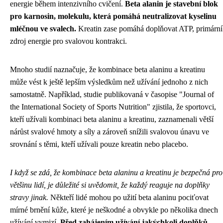
energie během intenzivního cvičení.
Beta alanin je stavební blok
pro karnosin, molekulu, která pomáhá neutralizovat kyselinu
mléčnou ve svalech.
Kreatin zase pomáhá doplňovat ATP, primární
zdroj energie pro svalovou kontrakci.
Mnoho studií naznačuje, že kombinace beta alaninu a kreatinu
může vést k ještě lepším výsledkům než užívání jednoho z nich
samostatně. Například, studie publikovaná v časopise "Journal of
the International Society of Sports Nutrition" zjistila, že sportovci,
kteří užívali kombinaci beta alaninu a kreatinu, zaznamenali větší
nárůst svalové hmoty a síly a zároveň snížili svalovou únavu ve
srovnání s těmi, kteří užívali pouze kreatin nebo placebo.
I když se zdá, že kombinace beta alaninu a kreatinu je bezpečná pro
většinu lidí, je důležité si uvědomit, že každý reaguje na doplňky
stravy jinak.
Někteří lidé mohou po užití beta alaninu pociťovat
mírné brnění kůže, které je neškodné a obvykle po několika dnech
užívání vymizí.
Před zahájením užívání jakýchkoli doplňků