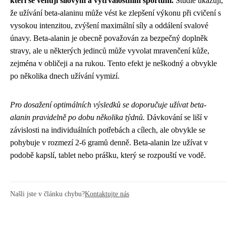
kteří se věnují silovým a vytrvalostním sportům.
Studie ukazují,
že užívání beta-alaninu může vést ke zlepšení výkonu při cvičení s
vysokou intenzitou, zvýšení maximální síly a oddálení svalové
únavy. Beta-alanin je obecně považován za bezpečný doplněk
stravy, ale u některých jedinců může vyvolat mravenčení kůže,
zejména v obličeji a na rukou. Tento efekt je neškodný a obvykle
po několika dnech užívání vymizí.
Pro dosažení optimálních výsledků se doporučuje užívat beta-
alanin pravidelně po dobu několika týdnů.
Dávkování se liší v
závislosti na individuálních potřebách a cílech, ale obvykle se
pohybuje v rozmezí 2-6 gramů denně. Beta-alanin lze užívat v
podobě kapslí, tablet nebo prášku, který se rozpouští ve vodě.
Našli jste v článku chybu?
Kontaktujte nás