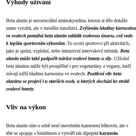
Výhody užívání
Beta alanin je neesenciální aminokyselina, kterou si tělo dokáže
samo vyrobit, ale v menším množství.
Zvýšením hladiny karnosinu
ve svalech pomáhá beta alanin oddálit svalovou únavu, což vede
k lepším sportovním výkonům
. To ocení sportovci při aktivitách,
jako je sprint, vzpírání, nebo intenzivní intervalový trénink.
Beta
alanin může také podpořit nárůst svalové hmoty a síly
. Užívání
beta alaninu může být prospěšné i pro vegetariány a vegany, kteří
mívají nižší hladinu karnosinu ve svalech.
Pozitivní vliv beta
alaninu se projeví i u starších osob, u kterých dochází ke ztrátě
svalové hmoty
.
Vliv na výkon
Beta alanin sám o sobě není stavebním kamenem bílkovin, ale v
těle se spojuje s histidinem a vytváří tak dipeptid
karnosin
.