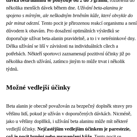
dávka beta-alaninu se pohybuje od 2 do 5 gramů
, rozdělená do
několika menších dávek během dne.
Užívání beta-alaninu je
spojeno s mírným, ale neškodným brněním kůže, které obvykle do
pár minut odezní.
Tento pocit je přirozenou reakcí organismu a není
důvodem k obavám. Pro dosažení optimálních výsledků se
doporučuje užívat beta-alanin pravidelně, a to i v netréninkové dny.
Délka užívání se liší v závislosti na individuálních cílech a
potřebách. Někteří sportovci zaznamenají pozitivní účinky již po
několika dnech užívání, zatímco jiným to může trvat i několik
týdnů.
Možné vedlejší účinky
Beta alanin je obecně považován za bezpečný doplněk stravy pro
většinu lidí, pokud je užíván v doporučených dávkách. Nicméně,
jako u většiny doplňků, i užívání beta alaninu může mít některé
vedlejší účinky.
Nejčastějším vedlejším účinkem je parestezie,
což je pocit brnění nebo mravenčení kůže.
Tento pocit se