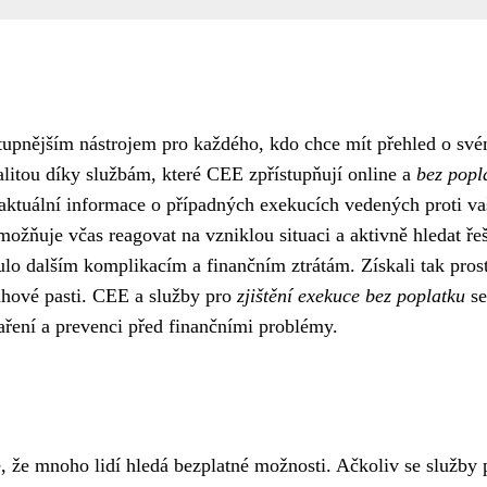
stupnějším nástrojem pro každého, kdo chce mít přehled o sv
alitou díky službám, které CEE zpřístupňují online a
bez popl
 aktuální informace o případných exekucích vedených proti va
žňuje včas reagovat na vzniklou situaci a aktivně hledat řeš
lo dalším komplikacím a finančním ztrátám. Získali tak pros
dluhové pasti. CEE a služby pro
zjištění exekuce bez poplatku
se
ření a prevenci před finančními problémy.
é, že mnoho lidí hledá bezplatné možnosti. Ačkoliv se služby 