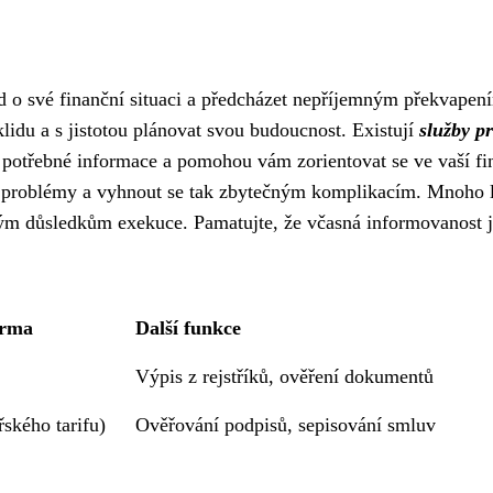
ed o své finanční situaci a předcházet nepříjemným překvapen
klidu a s jistotou plánovat svou budoucnost. Existují
služby p
 potřebné informace a pomohou vám zorientovat se ve vaší fi
é problémy a vyhnout se tak zbytečným komplikacím. Mnoho li
ným důsledkům exekuce. Pamatujte, že včasná informovanost 
arma
Další funkce
Výpis z rejstříků, ověření dokumentů
řského tarifu)
Ověřování podpisů, sepisování smluv