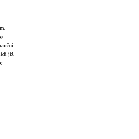
ím.
ro
nanční
dí již
je