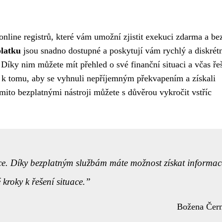
online registrů, které vám umožní zjistit exekuci zdarma a be
platku
jsou snadno dostupné a poskytují vám rychlý a diskrét
Díky nim můžete mít přehled o své finanční situaci a včas řeš
y k tomu, aby se vyhnuli nepříjemným překvapením a získali
mito bezplatnými nástroji můžete s důvěrou vykročit vstříc
kuce. Díky bezplatným službám máte možnost získat informac
roky k řešení situace.
Božena Čer