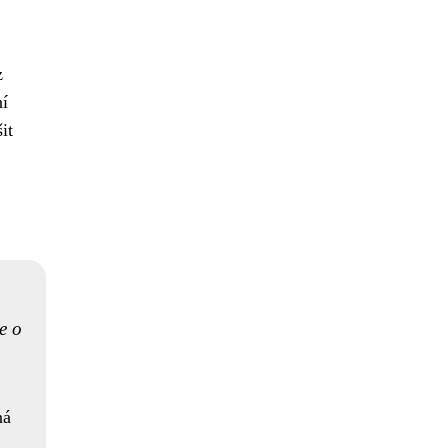
z
ní
it
e o
ná