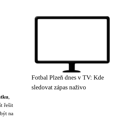
Fotbal Plzeň dnes v TV: Kde
sledovat zápas naživo
atku
,
 řešit
ebýt na