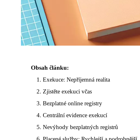
Obsah článku:
Exekuce: Nepříjemná realita
Zjistěte exekuci včas
Bezplatné online registry
Centrální evidence exekucí
Nevýhody bezplatných registrů
Placené služby: Rychlejší a podrobnější