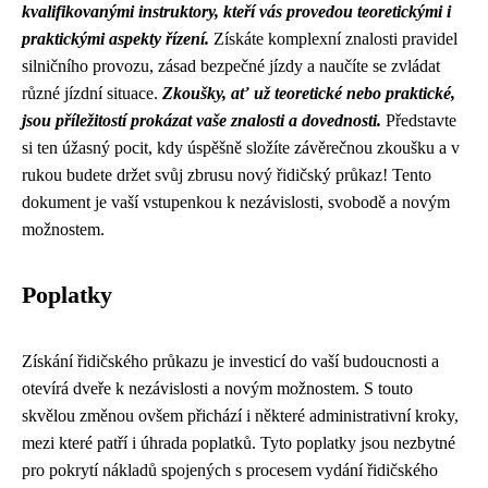
kvalifikovanými instruktory, kteří vás provedou teoretickými i
praktickými aspekty řízení.
Získáte komplexní znalosti pravidel
silničního provozu, zásad bezpečné jízdy a naučíte se zvládat
různé jízdní situace.
Zkoušky, ať už teoretické nebo praktické,
jsou příležitostí prokázat vaše znalosti a dovednosti.
Představte
si ten úžasný pocit, kdy úspěšně složíte závěrečnou zkoušku a v
rukou budete držet svůj zbrusu nový řidičský průkaz! Tento
dokument je vaší vstupenkou k nezávislosti, svobodě a novým
možnostem.
Poplatky
Získání řidičského průkazu je investicí do vaší budoucnosti a
otevírá dveře k nezávislosti a novým možnostem. S touto
skvělou změnou ovšem přichází i některé administrativní kroky,
mezi které patří i úhrada poplatků. Tyto poplatky jsou nezbytné
pro pokrytí nákladů spojených s procesem vydání řidičského