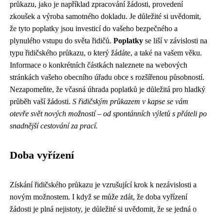
průkazu, jako je například zpracování žádosti, provedení
zkoušek a výroba samotného dokladu. Je důležité si uvědomit,
že tyto poplatky jsou investicí do vašeho bezpečného a
plynulého vstupu do světa řidičů.
Poplatky
se liší v závislosti na
typu řidičského průkazu, o který žádáte, a také na vašem věku.
Informace o konkrétních částkách naleznete na webových
stránkách vašeho obecního úřadu obce s rozšířenou působností.
Nezapomeňte, že včasná úhrada poplatků je důležitá pro hladký
průběh vaší žádosti.
S řidičským průkazem v kapse se vám
otevře svět nových možností – od spontánních výletů s přáteli po
snadnější cestování za prací.
Doba vyřízení
Získání řidičského průkazu je vzrušující krok k nezávislosti a
novým možnostem. I když se může zdát, že doba vyřízení
žádosti je plná nejistoty, je důležité si uvědomit, že se jedná o