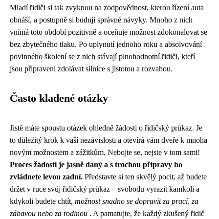
Mladí řidiči si tak zvyknou na zodpovědnost, kterou řízení auta
obnáší, a postupně si budují správné návyky. Mnoho z nich
vnímá toto období pozitivně a oceňuje možnost zdokonalovat se
bez zbytečného tlaku. Po uplynutí jednoho roku a absolvování
povinného školení se z nich stávají plnohodnotní řidiči, kteří
jsou připraveni zdolávat silnice s jistotou a rozvahou.
Často kladené otázky
Jistě máte spoustu otázek ohledně žádosti o řidičský průkaz. Je
to důležitý krok k vaší nezávislosti a otevírá vám dveře k mnoha
novým možnostem a zážitkům. Nebojte se, nejste v tom sami!
Proces žádosti je jasně daný a s trochou přípravy ho
zvládnete levou zadní.
Představte si ten skvělý pocit, až budete
držet v ruce svůj řidičský průkaz – svobodu vyrazit kamkoli a
kdykoli budete chtít,
možnost snadno se dopravit za prací, za
zábavou nebo za rodinou
. A pamatujte, že každý zkušený řidič