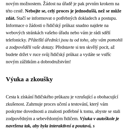
novým možnostem. Žádost na úřadě je pak prvním krokem na
této cestě.
Nebojte se, celý proces je jednodušší, než se může
zdát.
Stačí se informovat o potřebných dokladech a postupu.
Informace o žádosti o řidičský průkaz snadno najdete na
webových stránkách vašeho úřadu nebo vám je rádi sdělí
telefonicky.
Přátelští úředníci jsou tu od toho, aby vám pomohli
a zodpověděli vaše dotazy.
Představte si ten skvělý pocit, až
budete držet v ruce svůj řidičský průkaz a vydáte se vstříc
novým zážitkům a dobrodružstvím!
Výuka a zkoušky
Cesta k získání řidičského průkazu je vzrušující a obohacující
zkušenost. Zahrnuje proces učení a testování, který vám
poskytne dovednosti a znalosti potřebné k tomu, abyste se stali
zodpovědným a sebevědomým řidičem.
Výuka v autoškole je
navržena tak, aby byla interaktivní a poutavá, s