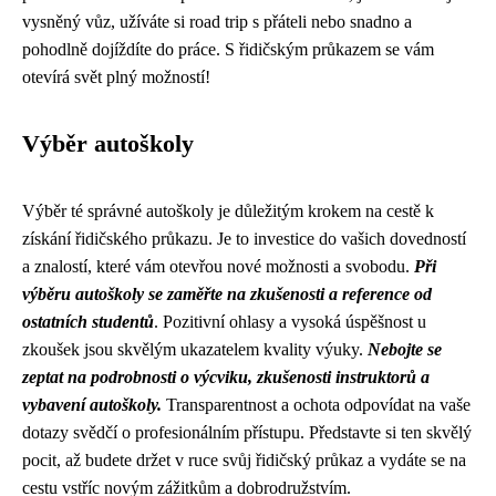
vysněný vůz, užíváte si road trip s přáteli nebo snadno a
pohodlně dojíždíte do práce. S řidičským průkazem se vám
otevírá svět plný možností!
Výběr autoškoly
Výběr té správné autoškoly je důležitým krokem na cestě k
získání řidičského průkazu. Je to investice do vašich dovedností
a znalostí, které vám otevřou nové možnosti a svobodu.
Při
výběru autoškoly se zaměřte na zkušenosti a reference od
ostatních studentů
. Pozitivní ohlasy a vysoká úspěšnost u
zkoušek jsou skvělým ukazatelem kvality výuky.
Nebojte se
zeptat na podrobnosti o výcviku, zkušenosti instruktorů a
vybavení autoškoly.
Transparentnost a ochota odpovídat na vaše
dotazy svědčí o profesionálním přístupu. Představte si ten skvělý
pocit, až budete držet v ruce svůj řidičský průkaz a vydáte se na
cestu vstříc novým zážitkům a dobrodružstvím.