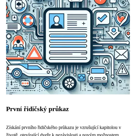
První řidičský průkaz
Získání prvního řidičského průkazu je vzrušující kapitolou v
životě, otevírající dveře k nezávislosti a novým možnostem.