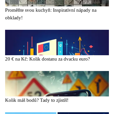
Proměňte svou kuchyň: Inspirativní nápady na
obklady!
20 € na Kč: Kolik dostanu za dvacku euro?
Kolik máš bodů? Tady to zjistíš!