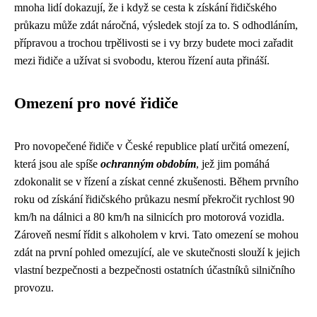
mnoha lidí dokazují, že i když se cesta k získání řidičského
průkazu může zdát náročná, výsledek stojí za to. S odhodláním,
přípravou a trochou trpělivosti se i vy brzy budete moci zařadit
mezi řidiče a užívat si svobodu, kterou řízení auta přináší.
Omezení pro nové řidiče
Pro novopečené řidiče v České republice platí určitá omezení,
která jsou ale spíše
ochranným obdobím
, jež jim pomáhá
zdokonalit se v řízení a získat cenné zkušenosti. Během prvního
roku od získání řidičského průkazu nesmí překročit rychlost 90
km/h na dálnici a 80 km/h na silnicích pro motorová vozidla.
Zároveň nesmí řídit s alkoholem v krvi. Tato omezení se mohou
zdát na první pohled omezující, ale ve skutečnosti slouží k jejich
vlastní bezpečnosti a bezpečnosti ostatních účastníků silničního
provozu.