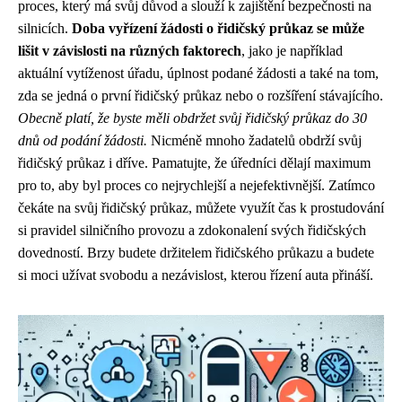
proces, který má svůj důvod a slouží k zajištění bezpečnosti na
silnicích.
Doba vyřízení žádosti o řidičský průkaz se může
lišit v závislosti na různých faktorech
, jako je například
aktuální vytíženost úřadu, úplnost podané žádosti a také na tom,
zda se jedná o první řidičský průkaz nebo o rozšíření stávajícího.
Obecně platí, že byste měli obdržet svůj řidičský průkaz do 30
dnů od podání žádosti.
Nicméně mnoho žadatelů obdrží svůj
řidičský průkaz i dříve. Pamatujte, že úředníci dělají maximum
pro to, aby byl proces co nejrychlejší a nejefektivnější. Zatímco
čekáte na svůj řidičský průkaz, můžete využít čas k prostudování
si pravidel silničního provozu a zdokonalení svých řidičských
dovedností. Brzy budete držitelem řidičského průkazu a budete
si moci užívat svobodu a nezávislost, kterou řízení auta přináší.