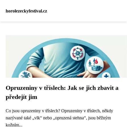
horolezeckyfestival.cz
Opruzeniny v tříslech: Jak se jich zbavit a
předejít jim
Co jsou opruzeniny v tříslech? Opruzeniny v tříslech, někdy
nazývané také „vlk“ nebo „opruzená stehna“, jsou běžným
kožním...