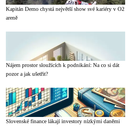
Kapitán Demo chystá největší show své kariéry v O2
areně
Nájem prostor sloužících k podnikání: Na co si dát
pozor a jak ušetřit?
Slovenské finance lákají investory nízkými daněmi