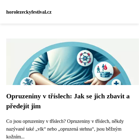
horolezeckyfestival.cz
Opruzeniny v tříslech: Jak se jich zbavit a
předejít jim
Co jsou opruzeniny v tříslech? Opruzeniny v tříslech, někdy
nazývané také „vlk“ nebo „opruzená stehna“, jsou běžným
kožním...