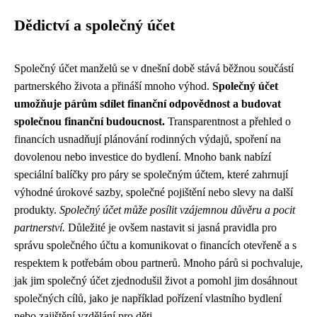
Dědictví a společný účet
Společný účet manželů se v dnešní době stává běžnou součástí
partnerského života a přináší mnoho výhod.
Společný účet
umožňuje párům sdílet finanční odpovědnost a budovat
společnou finanční budoucnost.
Transparentnost a přehled o
financích usnadňují plánování rodinných výdajů, spoření na
dovolenou nebo investice do bydlení. Mnoho bank nabízí
speciální balíčky pro páry se společným účtem, které zahrnují
výhodné úrokové sazby, společné pojištění nebo slevy na další
produkty.
Společný účet může posílit vzájemnou důvěru a pocit
partnerství.
Důležité je ovšem nastavit si jasná pravidla pro
správu společného účtu a komunikovat o financích otevřeně a s
respektem k potřebám obou partnerů. Mnoho párů si pochvaluje,
jak jim společný účet zjednodušil život a pomohl jim dosáhnout
společných cílů, jako je například pořízení vlastního bydlení
nebo zajištění vzdělání pro děti.