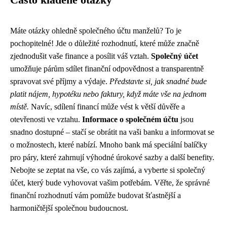
Často kladené otázky
Máte otázky ohledně společného účtu manželů? To je
pochopitelné! Jde o důležité rozhodnutí, které může značně
zjednodušit vaše finance a posílit váš vztah.
Společný účet
umožňuje párům sdílet finanční odpovědnost a transparentně
spravovat své příjmy a výdaje.
Představte si, jak snadné bude
platit nájem, hypotéku nebo faktury, když máte vše na jednom
místě.
Navíc, sdílení financí může vést k větší důvěře a
otevřenosti ve vztahu.
Informace o společném účtu
jsou
snadno dostupné – stačí se obrátit na vaši banku a informovat se
o možnostech, které nabízí. Mnoho bank má speciální balíčky
pro páry, které zahrnují výhodné úrokové sazby a další benefity.
Nebojte se zeptat na vše, co vás zajímá, a vyberte si společný
účet, který bude vyhovovat vašim potřebám. Věřte, že správné
finanční rozhodnutí vám pomůže budovat šťastnější a
harmoničtější společnou budoucnost.