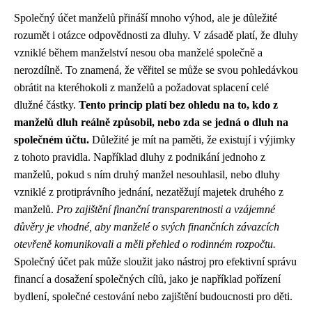
Společný účet manželů přináší mnoho výhod, ale je důležité
rozumět i otázce odpovědnosti za dluhy. V zásadě platí, že dluhy
vzniklé během manželství nesou oba manželé společně a
nerozdílně. To znamená, že věřitel se může se svou pohledávkou
obrátit na kteréhokoli z manželů a požadovat splacení celé
dlužné částky.
Tento princip platí bez ohledu na to, kdo z
manželů dluh reálně způsobil, nebo zda se jedná o dluh na
společném účtu.
Důležité je mít na paměti, že existují i výjimky
z tohoto pravidla. Například dluhy z podnikání jednoho z
manželů, pokud s ním druhý manžel nesouhlasil, nebo dluhy
vzniklé z protiprávního jednání, nezatěžují majetek druhého z
manželů.
Pro zajištění finanční transparentnosti a vzájemné
důvěry je vhodné, aby manželé o svých finančních závazcích
otevřeně komunikovali a měli přehled o rodinném rozpočtu.
Společný účet pak může sloužit jako nástroj pro efektivní správu
financí a dosažení společných cílů, jako je například pořízení
bydlení, společné cestování nebo zajištění budoucnosti pro děti.