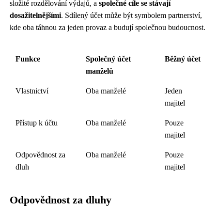
složité rozdělování výdajů, a
společné cíle se stávají
dosažitelnějšími
. Sdílený účet může být symbolem partnerství,
kde oba táhnou za jeden provaz a budují společnou budoucnost.
Funkce
Společný účet
Běžný účet
manželů
Vlastnictví
Oba manželé
Jeden
majitel
Přístup k účtu
Oba manželé
Pouze
majitel
Odpovědnost za
Oba manželé
Pouze
dluh
majitel
Odpovědnost za dluhy