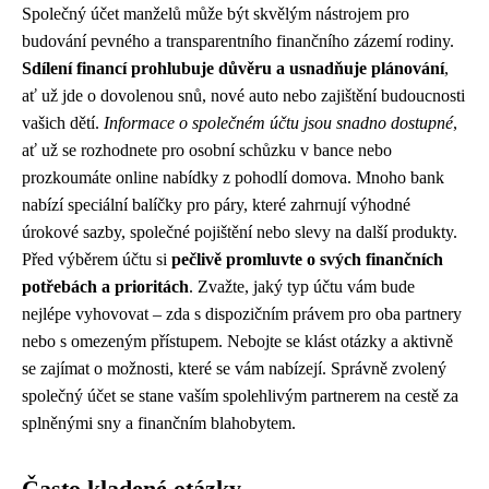
Společný účet manželů může být skvělým nástrojem pro
budování pevného a transparentního finančního zázemí rodiny.
Sdílení financí prohlubuje důvěru a usnadňuje plánování
,
ať už jde o dovolenou snů, nové auto nebo zajištění budoucnosti
vašich dětí.
Informace o společném účtu jsou snadno dostupné
,
ať už se rozhodnete pro osobní schůzku v bance nebo
prozkoumáte online nabídky z pohodlí domova. Mnoho bank
nabízí speciální balíčky pro páry, které zahrnují výhodné
úrokové sazby, společné pojištění nebo slevy na další produkty.
Před výběrem účtu si
pečlivě promluvte o svých finančních
potřebách a prioritách
. Zvažte, jaký typ účtu vám bude
nejlépe vyhovovat – zda s dispozičním právem pro oba partnery
nebo s omezeným přístupem. Nebojte se klást otázky a aktivně
se zajímat o možnosti, které se vám nabízejí. Správně zvolený
společný účet se stane vaším spolehlivým partnerem na cestě za
splněnými sny a finančním blahobytem.