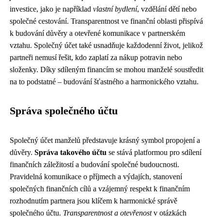
investice, jako je například
vlastní bydlení
, vzdělání dětí nebo
společné cestování. Transparentnost ve finanční oblasti přispívá
k budování důvěry a otevřené komunikace v partnerském
vztahu. Společný účet také usnadňuje každodenní život, jelikož
partneři nemusí řešit, kdo zaplatí za nákup potravin nebo
složenky. Díky sdíleným financím se mohou manželé soustředit
na to podstatné – budování šťastného a harmonického vztahu.
Správa společného účtu
Společný účet manželů představuje krásný symbol propojení a
důvěry.
Správa takového účtu
se stává platformou pro sdílení
finančních záležitostí a budování společné budoucnosti.
Pravidelná komunikace o příjmech a výdajích, stanovení
společných finančních cílů a vzájemný respekt k finančním
rozhodnutím partnera jsou klíčem k harmonické správě
společného účtu.
Transparentnost a otevřenost
v otázkách