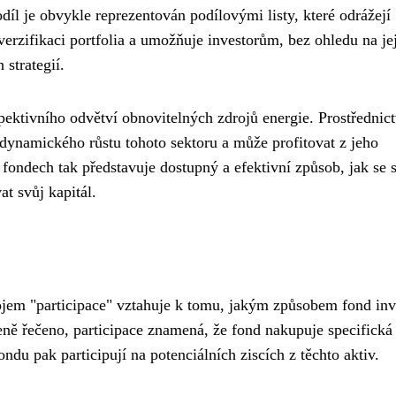
íl je obvykle reprezentován podílovými listy, které odrážejí
iverzifikaci portfolia a umožňuje investorům, bez ohledu na je
 strategií.
spektivního odvětví obnovitelných zdrojů energie. Prostřednic
í dynamického růstu tohoto sektoru a může profitovat z jeho
fondech tak představuje dostupný a efektivní způsob, jak se s
at svůj kapitál.
ojem "participace" vztahuje k tomu, jakým způsobem fond inv
eně řečeno, participace znamená, že fond nakupuje specifická
ondu pak participují na potenciálních ziscích z těchto aktiv.