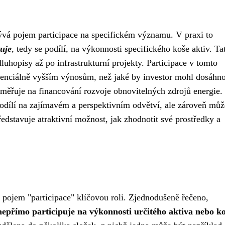
ývá pojem participace na specifickém významu. V praxi to
puje
, tedy se podílí, na výkonnosti specifického koše aktiv. Ta
luhopisy až po infrastrukturní projekty. Participace v tomto
potenciálně vyšším výnosům, než jaké by investor mohl dosáhn
zaměřuje na financování rozvoje obnovitelných zdrojů energie.
odílí na zajímavém a perspektivním odvětví, ale zároveň můž
představuje atraktivní možnost, jak zhodnotit své prostředky a
 pojem "participace" klíčovou roli. Zjednodušeně řečeno,
nepřímo participuje na výkonnosti určitého aktiva nebo k