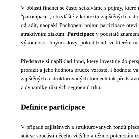
V oblasti financí se často setkáváme s pojmy, které 
"participace", obzvláště v kontextu zajištěných a st
odradit, naopak! Pochopení pojmu participace oteví
atraktivním ziskům.
Participace
v podstatě zname
výkonnosti. Jinými slovy, pokud fond, ve kterém mám
Představte si například fond, který investuje do per
prorazit a jeho hodnota prudce vzroste, i hodnota v
zajištěných a strukturovaných fondech tak představuj
z dynamiky různých segmentů trhu.
Definice participace
V případě zajištěných a strukturovaných fondů před
stát se součástí něčeho většího a těžit z potenciálu