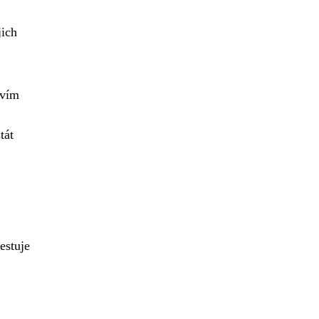
jich
tvím
tát
estuje