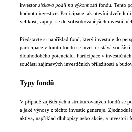
investor
získává podíl na výkonnosti
fondu. Tento pod
hodnotu investice. Participace tak otevírá dveře k d
velikost, zapojit se do sofistikovanějších investičních
Představte si například fond, který investuje do per
participace v tomto fondu se investor stává součást
dlouhodobého potenciálu. Participace v investičních 
součástí zajímavých investičních příležitostí a budov
Typy fondů
V případě zajištěných a strukturovaných fondů se p
a jaké výnosy z těchto investic generuje. Zjednoduš
aktiva, například dluhopisy nebo akcie, a investoři f