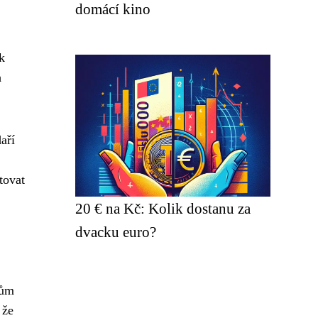
domácí kino
k
h
aří
tovat
20 € na Kč: Kolik dostanu za
dvacku euro?
rům
 že