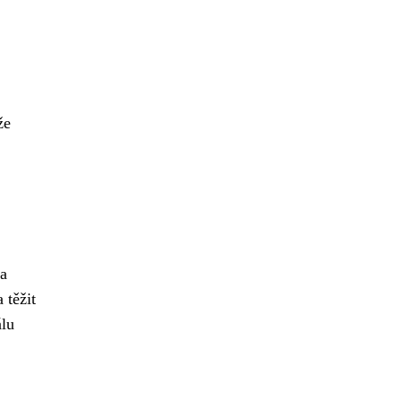
že
za
 těžit
álu