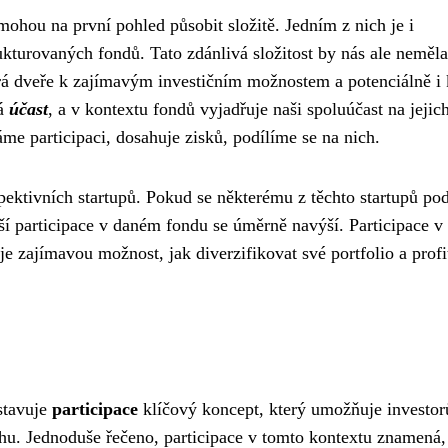
mohou na první pohled působit složitě. Jedním z nich je i
rukturovaných fondů. Tato zdánlivá složitost by nás ale neměla
rá dveře k zajímavým investičním možnostem a potenciálně i 
ná
účast
, a v kontextu fondů vyjadřuje naši spoluúčast na jejic
e participaci, dosahuje zisků, podílíme se na nich.
spektivních startupů. Pokud se některému z těchto startupů pod
aší participace v daném fondu se úměrně navýší. Participace v
e zajímavou možnost, jak diverzifikovat své portfolio a profi
stavuje
participace
klíčový koncept, který umožňuje investo
 trhu. Jednoduše řečeno, participace v tomto kontextu znamená,