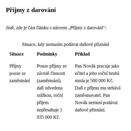
Příjmy z darování
Jistě, zde je část článku s názvem „Příjmy z darování“:
Situace, kdy nemusím podávat daňové přiznání
Situace
Podmínky
Příklad
Příjmy
Pouze příjmy ze
Pan Novák pracuje jako
pouze ze
závislé činnosti
učitel a jeho roční hrubá
zaměstnání
(zaměstnání),
mzda je 500 000 Kč.
daň odvedena
Daň z příjmu mu strhává
srážkou, roční
zaměstnavatel. Pan
příjem
Novák nemusí podávat
nepřesahuje 1
daňové přiznání.
935 000 Kč.