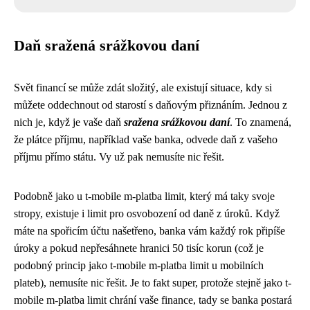
Daň sražená srážkovou daní
Svět financí se může zdát složitý, ale existují situace, kdy si
můžete oddechnout od starostí s daňovým přiznáním. Jednou z
nich je, když je vaše daň
sražena srážkovou daní
. To znamená,
že plátce příjmu, například vaše banka, odvede daň z vašeho
příjmu přímo státu. Vy už pak nemusíte nic řešit.
Podobně jako u
t-mobile m-platba limit
, který má taky svoje
stropy, existuje i limit pro osvobození od daně z úroků. Když
máte na spořicím účtu našetřeno, banka vám každý rok připíše
úroky a pokud nepřesáhnete hranici 50 tisíc korun (což je
podobný princip jako t-mobile m-platba limit u mobilních
plateb), nemusíte nic řešit. Je to fakt super, protože stejně jako t-
mobile m-platba limit chrání vaše finance, tady se banka postará