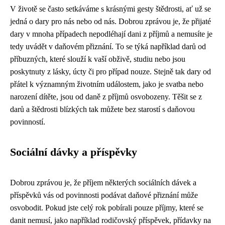
V životě se často setkáváme s krásnými gesty štědrosti, ať už se
jedná o dary pro nás nebo od nás. Dobrou zprávou je, že přijaté
dary v mnoha případech nepodléhají dani z příjmů a nemusíte je
tedy uvádět v daňovém přiznání. To se týká například darů od
příbuzných, které slouží k vaší obživě, studiu nebo jsou
poskytnuty z lásky, úcty či pro případ nouze. Stejně tak dary od
přátel k významným životním událostem, jako je svatba nebo
narození dítěte, jsou od daně z příjmů osvobozeny. Těšit se z
darů a štědrosti blízkých tak můžete bez starostí s daňovou
povinností.
Sociální dávky a příspěvky
Dobrou zprávou je, že příjem některých sociálních dávek a
příspěvků vás od povinnosti podávat daňové přiznání může
osvobodit. Pokud jste celý rok pobírali pouze příjmy, které se
danit nemusí, jako například rodičovský příspěvek, přídavky na