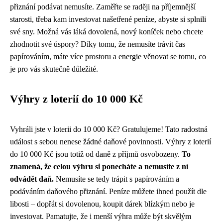
přiznání podávat nemusíte. Zaměřte se raději na příjemnější
starosti, třeba kam investovat našetřené peníze, abyste si splnili
své sny. Možná vás láká dovolená, nový koníček nebo chcete
zhodnotit své úspory? Díky tomu, že nemusíte trávit čas
papírováním, máte více prostoru a energie věnovat se tomu, co
je pro vás skutečně důležité.
Výhry z loterií do 10 000 Kč
Vyhráli jste v loterii do 10 000 Kč? Gratulujeme! Tato radostná
událost s sebou nenese žádné daňové povinnosti. Výhry z loterií
do 10 000 Kč jsou totiž od daně z příjmů osvobozeny.
To
znamená, že celou výhru si ponecháte a nemusíte z ní
odvádět daň.
Nemusíte se tedy trápit s papírováním a
podáváním daňového přiznání. Peníze můžete ihned použít dle
libosti – dopřát si dovolenou, koupit dárek blízkým nebo je
investovat. Pamatujte, že i menší výhra může být skvělým