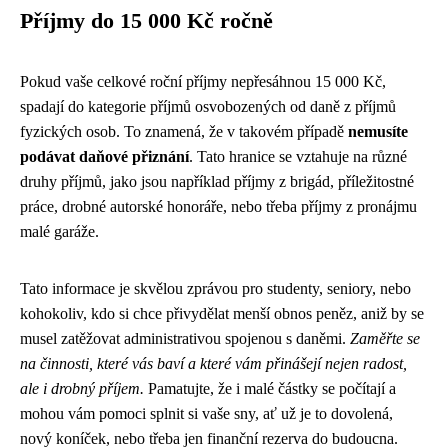
Příjmy do 15 000 Kč ročně
Pokud vaše celkové roční příjmy nepřesáhnou 15 000 Kč,
spadají do kategorie příjmů osvobozených od daně z příjmů
fyzických osob. To znamená, že v takovém případě
nemusíte
podávat daňové přiznání
. Tato hranice se vztahuje na různé
druhy příjmů, jako jsou například příjmy z brigád, příležitostné
práce, drobné autorské honoráře, nebo třeba příjmy z pronájmu
malé garáže.
Tato informace je skvělou zprávou pro studenty, seniory, nebo
kohokoliv, kdo si chce přivydělat menší obnos peněz, aniž by se
musel zatěžovat administrativou spojenou s daněmi.
Zaměřte se
na činnosti, které vás baví a které vám přinášejí nejen radost,
ale i drobný příjem.
Pamatujte, že i malé částky se počítají a
mohou vám pomoci splnit si vaše sny, ať už je to dovolená,
nový koníček, nebo třeba jen finanční rezerva do budoucna.