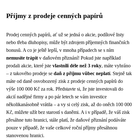
Příjmy z prodeje cenných papírů
Prodej cenných papírů, ať už se jedná o akcie, podílové listy
nebo třeba dluhopisy, může být zdrojem příjemných finančních
bonusů. A co je ještě lepší, v mnoha případech se s ním
nemusíte trápit
v daňovém přiznání! Pokud jste například
prodali akcie, které jste
vlastnili déle než 3 roky
, máte vyhráno
– z takového prodeje se
daň z příjmu vůbec neplatí
. Stejně tak
máte od daně osvobozený zisk z prodeje cenných papírů do
výše 100 000 Kč za rok. Představte si, že jste investovali do
akcií nadějné firmy a po pár letech se vám investice
několikanásobně vrátila – a vy si celý zisk, až do oněch 100 000
Kč, můžete užít bez starostí s daněmi. A i v případě, že váš zisk
přesáhne tuto hranici, stále platí, že daňové přiznání podáváte
pouze v případě, že vaše celkové roční příjmy přesáhnou
stanovenou hranici.