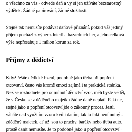
o všechno za vás - odvede daň a vy si jen užíváte bezstarostný
výdělek. Žádné papírování, žádné složitosti.
Stejně tak nemusíte podávat daňové přiznání, pokud váš jediný
příjem pochází z výher z loterií a hazardních her, a jeho celková
výše nepřesahuje 1 milion korun za rok.
Příjmy z dědictví
Když řešíte dědické řízení, podobně jako třeba při
popření
otcovství
, často vás kromě emocí zajímá i ta praktická stránka.
Než se rozhodnete pro
odmítnutí dědictví vzor
, měli byste vědět,
že v Česku se z děděného majetku žádné daně neplatí. Fakt ne,
stejně jako u popření otcovství jde o zákonný proces. Jestli
váháte nad využitím vzoru kvůli daním, tak to fakt není nutný -
zděděný majetek, ať už jsou to prachy, baráky nebo třeba auto,
prostě danit nemusíte. Je to podobné jako u popření otcovství -