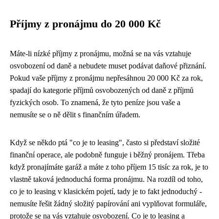
Příjmy z pronájmu do 20 000 Kč
Máte-li nízké příjmy z pronájmu, možná se na vás vztahuje
osvobození od daně a nebudete muset podávat daňové přiznání.
Pokud vaše příjmy z pronájmu nepřesáhnou 20 000 Kč za rok,
spadají do kategorie příjmů osvobozených od daně z příjmů
fyzických osob. To znamená, že tyto peníze jsou vaše a
nemusíte se o ně dělit s finančním úřadem.
Když se někdo ptá "co je to leasing", často si představí složité
finanční operace, ale podobně funguje i běžný pronájem. Třeba
když pronajímáte garáž a máte z toho příjem 15 tisíc za rok, je to
vlastně taková jednoduchá forma pronájmu. Na rozdíl od
toho,
co je to leasing
v klasickém pojetí, tady je to fakt jednoduchý -
nemusíte řešit žádný složitý papírování ani vyplňovat formuláře,
protože se na vás vztahuje osvobození. Co je to leasing a