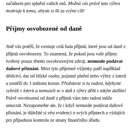
začátkem pro splnění vašich snů.
Možná vás právě tato výhra
motivuje k tomu, abyste si šli za svými cíli!
Příjmy osvobozené od daně
Jistě vás potěší, že existuje celá řada příjmů, které jsou od daně z
příjmů osvobozeny. To znamená, že pokud jsou vaše příjmy
tvořeny pouze těmito osvobozenými zdroji,
nemusíte podávat
daňové přiznání
. Mezi tyto příjemné výjimky patří například
dědictví, dar od blízké osoby, pojistné plnění nebo výhry z loterií
a soutěží do 1 milionu korun.
Představte si tu radost, kdybyste
vyhráli v loterii a nemuseli se o daň z výhry dělit s nikým dalším!
Právě osvobození od daně z příjmů vám tuto radost může
umocnit. Nezapomeňte ale, že i když nemusíte podávat daňové
přiznání, je důležité si vést evidenci o svých příjmech a výdajích
pro případnou kontrolu ze strany finančního úřadu.