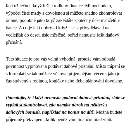
fakt užitečnej, když řešíte rodinný finance. Mimochodem,
výpočet čisté mzdy s dovolenou
si můžete snadno zkontrolovat
online, podobně jako když zakládáte společný účet manželů v
bance. A co je fakt dobrý - i když jste si přivydělávali na
vedlejšák do deseti tisíc měsíčně, pořád nemusíte řešit daňový
přiznání.
Tato situace je pro vás velmi výhodná, protože vám odpadá
povinnost vyplňovat a podávat daňové přiznání. Místo trápení se
s formuláři se tak můžete věnovat příjemnějším věcem, jako je
čas strávený s rodinou, koníčky nebo třeba plánování dovolené.
Pamatujte, že i když nemusíte podávat daňové přiznání, stále se
vyplatí si zkontrolovat, zda nemáte nárok na některý z
daňových bonusů, například na bonus na dítě.
Možná budete
příjemně překvapeni, kolik peněz vám finanční úřad vrátí.