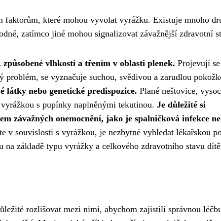
ým faktorům, které mohou vyvolat vyrážku. Existuje mnoho dr
odné, zatímco jiné mohou signalizovat závažnější zdravotní st
 způsobené vlhkostí a třením v oblasti plenek.
Projevují se
ý problém, se vyznačuje suchou, svědivou a zarudlou pokožk
 látky nebo genetické predispozice.
Plané neštovice, vyso
u vyrážkou s pupínky naplněnými tekutinou.
Je důležité si
em závažných onemocnění, jako je spalničková infekce n
e v souvislosti s vyrážkou, je nezbytné vyhledat lékařskou 
 na základě typu vyrážky a celkového zdravotního stavu dítě
ležité rozlišovat mezi nimi, abychom zajistili správnou léčb