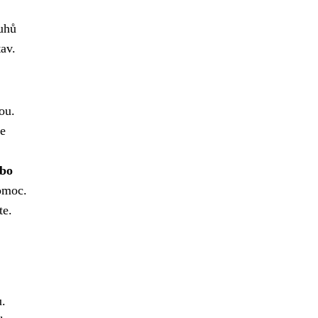
uhů
av.
ou.
ce
ebo
pomoc.
te.
u.