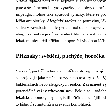
Virové infekce
patří mezi nejčastější spouštěče vyrá
páté a šesté nemoci. Tyto vyrážky jsou obvykle ne
impetigo, mohou také způsobit vyrážky, které se pr
léčbu antibiotiky.
Alergické reakce
na potraviny, lé
se liší v závislosti na alergenu a mohou se projevo
alergické reakce je důležité identifikovat a vyhnout
lékařem, aby určil příčinu a doporučil vhodnou léčb
Příznaky: svědění, puchýře, horečka
Svědění, puchýře a horečka u dětí často signalizuj
se projevuje jako změna barvy nebo textury kůže.
V
bakteriálních nebo alergických reakcí.
Závažnost v
potenciálně vážný
zdravotní stav
. Pokud se u vašeh
lékařskou pomoc, abyste zjistili příčinu a zahájili 
zvládnutí symptomů a prevenci komplikací.