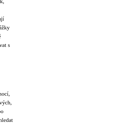
k,
jí
rážky
ě
vat s
mocí,
vých,
po
hledat