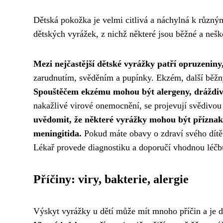
Dětská pokožka je velmi citlivá a náchylná k různ
dětských vyrážek, z nichž některé jsou běžné a nešk
Mezi nejčastější dětské vyrážky patří opruzeniny,
zarudnutím, svěděním a pupínky. Ekzém, další běžn
Spouštěčem ekzému mohou být alergeny, dráždivé
nakažlivé virové onemocnění, se projevují svědivo
uvědomit, že některé vyrážky mohou být příznak
meningitida.
Pokud máte obavy o zdraví svého dítět
Lékař provede diagnostiku a doporučí vhodnou léčbu
Příčiny: viry, bakterie, alergie
Výskyt vyrážky u dětí může mít mnoho příčin a je dů