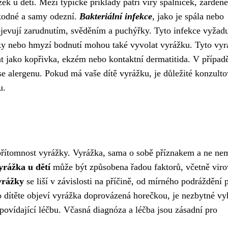
žek u dětí. Mezi typické příklady patří viry spalniček, zarděne
škodné a samy odezní.
Bakteriální infekce
, jako je spála nebo
ojevují zarudnutím, svěděním a puchýřky. Tyto infekce vyžadu
ky nebo hmyzí bodnutí mohou také vyvolat vyrážku. Tyto vy
vat jako kopřivka, ekzém nebo kontaktní dermatitida. V případ
 se alergenu. Pokud má vaše dítě vyrážku, je důležité konzulto
u.
í přítomnost vyrážky. Vyrážka, sama o sobě příznakem a ne ne
yrážka u dětí
může být způsobena řadou faktorů, včetně viro
yrážky
se liší v závislosti na příčině, od mírného podráždění 
o dítěte objeví vyrážka doprovázená horečkou, je nezbytné vy
odpovídající léčbu. Včasná diagnóza a léčba jsou zásadní pro