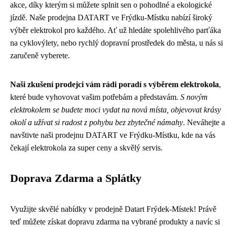
akce, díky kterým si můžete splnit sen o pohodlné a ekologické
jízdě. Naše prodejna DATART ve Frýdku-Místku nabízí široký
výběr elektrokol pro každého. Ať už hledáte spolehlivého parťáka
na cyklovýlety, nebo rychlý dopravní prostředek do města, u nás si
zaručeně vyberete.
Naši zkušení prodejci vám rádi poradí s výběrem elektrokola
,
které bude vyhovovat vašim potřebám a představám.
S novým
elektrokolem se budete moci vydat na nová místa, objevovat krásy
okolí a užívat si radost z pohybu bez zbytečné námahy
. Neváhejte a
navštivte naši prodejnu DATART ve Frýdku-Místku, kde na vás
čekají elektrokola za super ceny a skvělý servis.
Doprava Zdarma a Splátky
Využijte skvělé nabídky v prodejně Datart Frýdek-Místek! Právě
teď můžete získat dopravu zdarma na vybrané produkty a navíc si