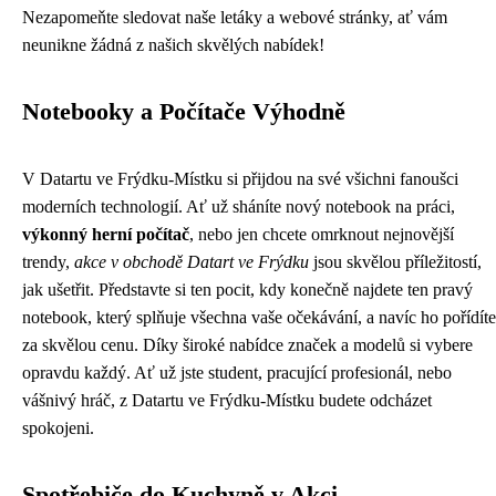
Nezapomeňte sledovat naše letáky a webové stránky, ať vám
neunikne žádná z našich skvělých nabídek!
Notebooky a Počítače Výhodně
V Datartu ve Frýdku-Místku si přijdou na své všichni fanoušci
moderních technologií. Ať už sháníte nový notebook na práci,
výkonný herní počítač
, nebo jen chcete omrknout nejnovější
trendy,
akce v obchodě Datart ve Frýdku
jsou skvělou příležitostí,
jak ušetřit. Představte si ten pocit, kdy konečně najdete ten pravý
notebook, který splňuje všechna vaše očekávání, a navíc ho pořídíte
za skvělou cenu. Díky široké nabídce značek a modelů si vybere
opravdu každý. Ať už jste student, pracující profesionál, nebo
vášnivý hráč, z Datartu ve Frýdku-Místku budete odcházet
spokojeni.
Spotřebiče do Kuchyně v Akci