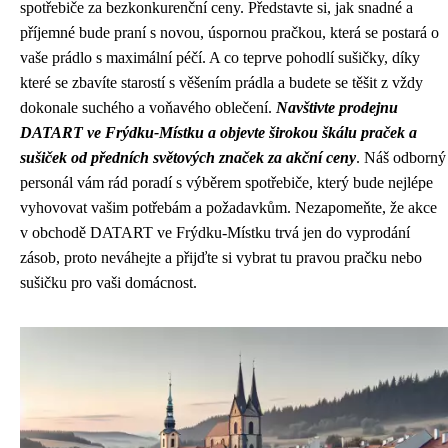
spotřebiče za bezkonkurenční ceny. Představte si, jak snadné a
příjemné bude praní s novou, úspornou pračkou, která se postará o
vaše prádlo s maximální péčí. A co teprve pohodlí sušičky, díky
které se zbavíte starostí s věšením prádla a budete se těšit z vždy
dokonale suchého a voňavého oblečení.
Navštivte prodejnu
DATART ve Frýdku-Místku a objevte širokou škálu praček a
sušiček od předních světových značek za akční ceny
. Náš odborný
personál vám rád poradí s výběrem spotřebiče, který bude nejlépe
vyhovovat vašim potřebám a požadavkům. Nezapomeňte, že akce
v obchodě DATART ve Frýdku-Místku trvá jen do vyprodání
zásob, proto neváhejte a přijďte si vybrat tu pravou pračku nebo
sušičku pro vaši domácnost.