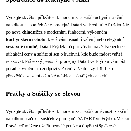
Využijte skvělou příležitost k modernizaci vaší kuchyně s akční
nabídkou na spotřebiče v prodejně Datart ve Frýdku! Ať už toužíte
po nové
chladničce
s moderními funkcemi, výkonném
kuchyňském robotu
, který vám usnadní vaření, nebo elegantní
vestavné troubě
, Datart Frýdek má pro vás to pravé. Nenechte si
ujít akční ceny a splňte si sen o kuchyni, kde bude radost vařit i
relaxovat. Přátelský personál prodejny Datart ve Frýdku vám rád
poradí s výběrem a zodpoví veškeré vaše dotazy. Přijďte a
přesvědčte se sami o široké nabídce a skvělých cenách!
Pračky a Sušičky se Slevou
Využijte skvělou příležitost k modernizaci vaší domácnosti s akční
nabídkou praček a sušiček v prodejně DATART ve Frýdku-Místku!
Právě teď můžete ušetřit nemalé peníze a dopřát si špičkové