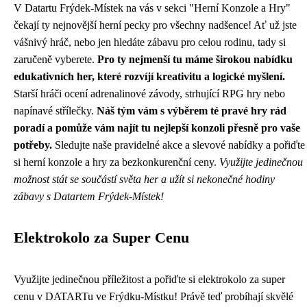
V Datartu Frýdek-Místek na vás v sekci "Herní Konzole a Hry"
čekají ty nejnovější herní pecky pro všechny nadšence! Ať už jste
vášnivý hráč, nebo jen hledáte zábavu pro celou rodinu, tady si
zaručeně vyberete.
Pro ty nejmenší tu máme širokou nabídku
edukativních her, které rozvíjí kreativitu a logické myšlení.
Starší hráči ocení adrenalinové závody, strhující RPG hry nebo
napínavé střílečky.
Náš tým vám s výběrem té pravé hry rád
poradí a pomůže vám najít tu nejlepší konzoli přesně pro vaše
potřeby.
Sledujte naše pravidelné akce a slevové nabídky a pořiďte
si herní konzole a hry za bezkonkurenční ceny.
Využijte jedinečnou
možnost stát se součástí světa her a užít si nekonečné hodiny
zábavy s Datartem Frýdek-Místek!
Elektrokolo za Super Cenu
Využijte jedinečnou příležitost a pořiďte si elektrokolo za super
cenu v DATARTu ve Frýdku-Místku! Právě teď probíhají skvělé