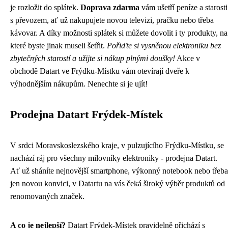
je rozložit do splátek.
Doprava zdarma
vám ušetří peníze a starosti
s převozem, ať už nakupujete novou televizi, pračku nebo třeba
kávovar. A díky možnosti splátek si můžete dovolit i ty produkty, na
které byste jinak museli šetřit.
Pořiďte si vysněnou elektroniku bez
zbytečných starostí a užijte si nákup plnými doušky!
Akce v
obchodě Datart ve Frýdku-Místku vám otevírají dveře k
výhodnějším nákupům. Nenechte si je ujít!
Prodejna Datart Frýdek-Místek
V srdci Moravskoslezského kraje, v pulzujícího Frýdku-Místku, se
nachází ráj pro všechny milovníky elektroniky - prodejna Datart.
Ať už sháníte nejnovější smartphone, výkonný notebook nebo třeba
jen novou konvici, v Datartu na vás čeká široký výběr produktů od
renomovaných značek.
A co je nejlepší?
Datart Frýdek-Místek pravidelně přichází s