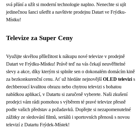
svá přání a užít si moderní technologie naplno. Nenechte si ujít
jedinečnou šanci ušetřit a navštivte prodejnu Datart ve Frýdku-
Místku!
Televize za Super Ceny
Využijte skvělou příležitost k nákupu nové televize v prodejně
Datart ve Frýdku-Místku! Právě teď na vás čekají neuvěřitelné
slevy a akce, díky kterým si splníte sen o dokonalém domácím kině
za bezkonkurenční cenu. Ať už hledáte nejnovější
OLED televizi
s
dechberoucí kvalitou obrazu nebo chytrou televizi s bohatou
nabídkou aplikací, v Datartu si zaručeně vyberete. Naši zkušení
prodejci vám rádi pomohou s výběrem té pravé televize přesně
podle vašich představ a požadavků. Dopřejte si nezapomenutelné
zážitky ze sledování filmů, seriálů i sportovních přenosů s novou
televizí z Datartu Frýdek-Místek!