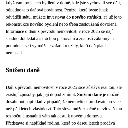
když vám po letech bydlení v domě, kde jste vychovali své děti,
odpadne tato daňová povinnost. Peníze, které byste jinak
odváděli státu, můžete investovat do
nového začátku
, ať už je to
rekonstrukce nového bydlení nebo třeba zasloužená dovolená.
Informace o dani z převodu nemovitosti v roce 2025 se dají
snadno dohledat a s trochou plánování a znalostí zákonných
podmínek se i vy můžete zařadit mezi ty, kteří daň platit
nemuseli.
Snížení daně
Daň z převodu nemovitosti v roce 2025 sice zůstává realitou, ale
existují způsoby, jak její dopad zmírnit.
Snížení daně
je možné
dosáhnout například v případě, že nemovitost prodáváte po více
než pěti letech vlastnictví. Tato sleva může značně ulevit vašemu
rozpočtu a usnadnit vám tak cestu k novému domovu.
Představte si například rodinu, která po deseti letech prodává