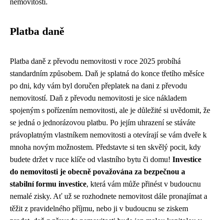
nemovitostí.
Platba daně
Platba daně z převodu nemovitosti v roce 2025 probíhá
standardním způsobem. Daň je splatná do konce třetího měsíce
po dni, kdy vám byl doručen přeplatek na dani z převodu
nemovitostí. Daň z převodu nemovitosti je sice nákladem
spojeným s pořízením nemovitosti, ale je důležité si uvědomit, že
se jedná o jednorázovou platbu. Po jejím uhrazení se stáváte
právoplatným vlastníkem nemovitosti a otevírají se vám dveře k
mnoha novým možnostem. Představte si ten skvělý pocit, kdy
budete držet v ruce klíče od vlastního bytu či domu!
Investice
do nemovitosti je obecně považována za bezpečnou a
stabilní formu investice
, která vám může přinést v budoucnu
nemalé zisky. Ať už se rozhodnete nemovitost dále pronajímat a
těžit z pravidelného příjmu, nebo ji v budoucnu se ziskem