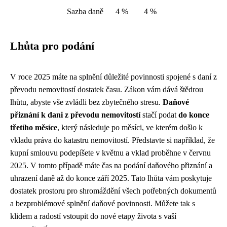
Sazba daně
4 %
4 %
Lhůta pro podání
V roce 2025 máte na splnění důležité povinnosti spojené s daní z
převodu nemovitostí dostatek času. Zákon vám dává štědrou
lhůtu, abyste vše zvládli bez zbytečného stresu.
Daňové
přiznání k dani z převodu nemovitostí
stačí podat
do konce
třetího měsíce
, který následuje po měsíci, ve kterém došlo k
vkladu práva do katastru nemovitostí. Představte si například, že
kupní smlouvu podepíšete v květnu a vklad proběhne v červnu
2025. V tomto případě máte čas na podání daňového přiznání a
uhrazení daně až do konce září 2025. Tato lhůta vám poskytuje
dostatek prostoru pro shromáždění všech potřebných dokumentů
a bezproblémové splnění daňové povinnosti. Můžete tak s
klidem a radostí vstoupit do nové etapy života s vaší