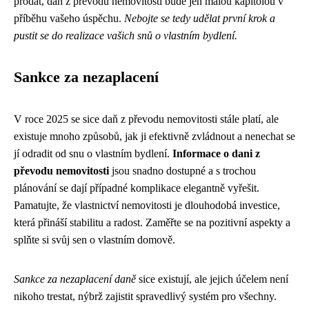
prodat, daň z převodu nemovitosti bude jen malou kapitolou v
příběhu vašeho úspěchu.
Nebojte se tedy udělat první krok a
pustit se do realizace vašich snů o vlastním bydlení.
Sankce za nezaplacení
V roce 2025 se sice daň z převodu nemovitosti stále platí, ale
existuje mnoho způsobů, jak ji efektivně zvládnout a nenechat se
jí odradit od snu o vlastním bydlení.
Informace o dani z
převodu nemovitosti
jsou snadno dostupné a s trochou
plánování se dají případné komplikace elegantně vyřešit.
Pamatujte, že vlastnictví nemovitosti je dlouhodobá investice,
která přináší stabilitu a radost. Zaměřte se na pozitivní aspekty a
splňte si svůj sen o vlastním domově.
Sankce za nezaplacení daně
sice existují, ale jejich účelem není
nikoho trestat, nýbrž zajistit spravedlivý systém pro všechny.