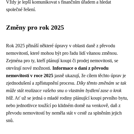
Vždy je lepší komunikovat s finančním úřadem a hledat
společné řešení.
Změny pro rok 2025
Rok 2025 přináší některé úpravy v oblasti daně z převodu
nemovitostí, které mohou být pro řadu lidí vítanou změnou.
Zejména pro ty, kteří plánují koupi či prodej nemovitosti, se
otevírají nové možnosti.
Informace o dani z převodu
nemovitostí v roce 2025
jasně ukazují, že cílem těchto úprav je
zjednodušení a zpřístupnění procesu.
Díky těmto změnám se tak
může stát realizace vašeho snu o vlastním bydlení zase o krok
blíž.
Ať už se jedná o mladé rodiny plánující koupi prvního bytu,
nebo jednotlivce toužící po klidném domě na venkově, daň z
převodu nemovitostí by neměla stát v cestě za splněním jejich
snů.