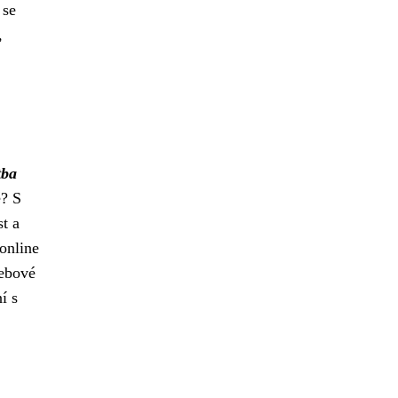
 se
,
tba
ě? S
st a
 online
webové
í s