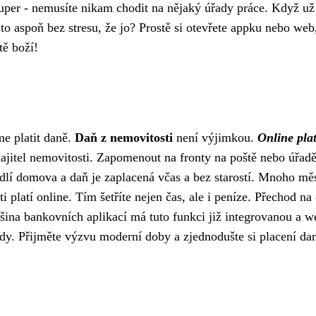
super - nemusíte nikam chodit na nějaký úřady práce. Když už
to aspoň bez stresu, že jo? Prostě si otevřete appku nebo web
tě boží!
me platit daně.
Daň z nemovitosti
není výjimkou.
Online pla
ajitel nemovitosti. Zapomenout na fronty na poště nebo úřad
ohodlí domova a daň je zaplacená včas a bez starostí. Mnoho mě
i platí online. Tím šetříte nejen čas, ale i peníze. Přechod na
ětšina bankovních aplikací má tuto funkci již integrovanou a 
dy. Přijměte výzvu moderní doby a zjednodušte si placení dan