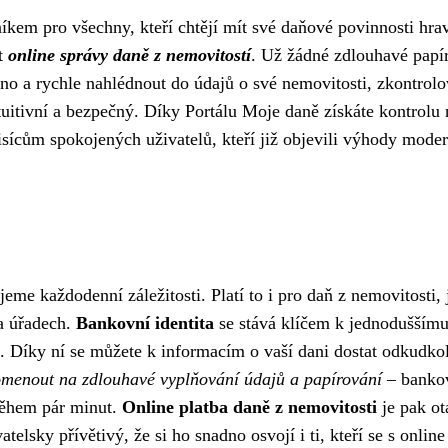
kem pro všechny, kteří chtějí mít své daňové povinnosti hra
st
online správy daně z nemovitostí
. Už žádné zdlouhavé papí
o a rychle nahlédnout do údajů o své nemovitosti, zkontrolo
ntuitivní a bezpečný. Díky Portálu Moje daně získáte kontrolu
 tisícům spokojených uživatelů, kteří již objevili výhody mode
jeme každodenní záležitosti. Platí to i pro daň z nemovitosti, 
na úřadech.
Bankovní identita
se stává klíčem k jednoduššímu
. Díky ní se můžete k informacím o vaší dani dostat odkudkol
menout na zdlouhavé vyplňování údajů a papírování
– banko
během pár minut.
Online platba daně z nemovitosti
je pak o
atelsky přívětivý, že si ho snadno osvojí i ti, kteří se s online