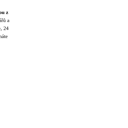
ou z
ářů a
, 24
máte