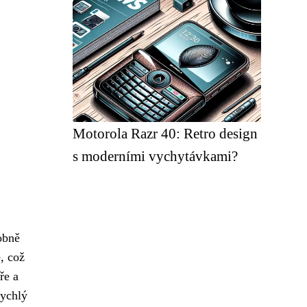
Motorola Razr 40: Retro design
s moderními vychytávkami?
obně
e, což
ře a
rychlý