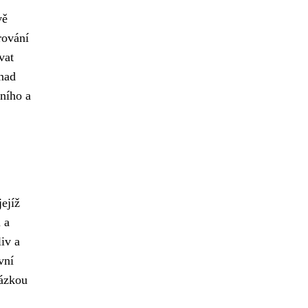
vě
rování
vat
 nad
rního a
jejíž
 a
iv a
vní
tázkou