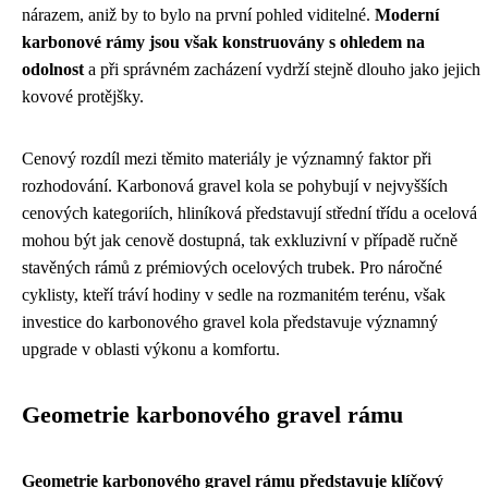
nárazem, aniž by to bylo na první pohled viditelné.
Moderní
karbonové rámy jsou však konstruovány s ohledem na
odolnost
a při správném zacházení vydrží stejně dlouho jako jejich
kovové protějšky.
Cenový rozdíl mezi těmito materiály je významný faktor při
rozhodování. Karbonová gravel kola se pohybují v nejvyšších
cenových kategoriích, hliníková představují střední třídu a ocelová
mohou být jak cenově dostupná, tak exkluzivní v případě ručně
stavěných rámů z prémiových ocelových trubek. Pro náročné
cyklisty, kteří tráví hodiny v sedle na rozmanitém terénu, však
investice do karbonového gravel kola představuje významný
upgrade v oblasti výkonu a komfortu.
Geometrie karbonového gravel rámu
Geometrie karbonového gravel rámu představuje klíčový