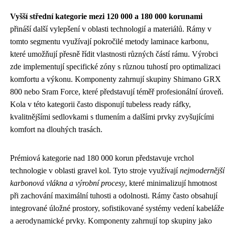
Vyšší střední kategorie mezi 120 000 a 180 000 korunami
přináší další vylepšení v oblasti technologií a materiálů. Rámy v
tomto segmentu využívají pokročilé metody laminace karbonu,
které umožňují přesně řídit vlastnosti různých částí rámu. Výrobci
zde implementují specifické zóny s různou tuhostí pro optimalizaci
komfortu a výkonu. Komponenty zahrnují skupiny Shimano GRX
800 nebo Sram Force, které představují téměř profesionální úroveň.
Kola v této kategorii často disponují tubeless ready ráfky,
kvalitnějšími sedlovkami s tlumením a dalšími prvky zvyšujícími
komfort na dlouhých trasách.
Prémiová kategorie nad 180 000 korun představuje vrchol
technologie v oblasti gravel kol. Tyto stroje využívají
nejmodernější
karbonová vlákna a výrobní procesy
, které minimalizují hmotnost
při zachování maximální tuhosti a odolnosti. Rámy často obsahují
integrované úložné prostory, sofistikované systémy vedení kabeláže
a aerodynamické prvky. Komponenty zahrnují top skupiny jako