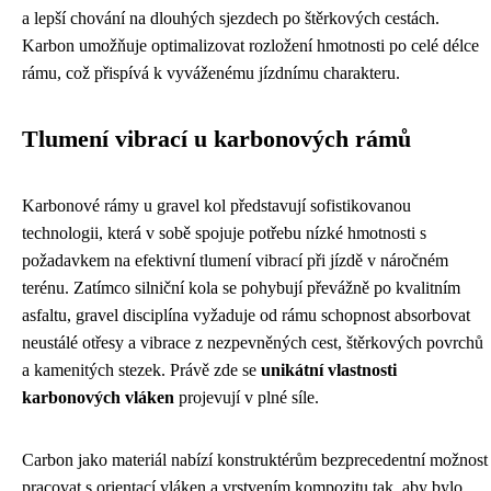
a lepší chování na dlouhých sjezdech po štěrkových cestách.
Karbon umožňuje optimalizovat rozložení hmotnosti po celé délce
rámu, což přispívá k vyváženému jízdnímu charakteru.
Tlumení vibrací u karbonových rámů
Karbonové rámy u gravel kol představují sofistikovanou
technologii, která v sobě spojuje potřebu nízké hmotnosti s
požadavkem na efektivní tlumení vibrací při jízdě v náročném
terénu. Zatímco silniční kola se pohybují převážně po kvalitním
asfaltu, gravel disciplína vyžaduje od rámu schopnost absorbovat
neustálé otřesy a vibrace z nezpevněných cest, štěrkových povrchů
a kamenitých stezek. Právě zde se
unikátní vlastnosti
karbonových vláken
projevují v plné síle.
Carbon jako materiál nabízí konstruktérům bezprecedentní možnost
pracovat s orientací vláken a vrstvením kompozitu tak, aby bylo