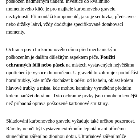
poškozen nadměrným tlakem. Investice do kvalitního
momentového klíče je pro majitele karbonového gravelu
nezbytností. Při montáži komponentů, jako je sedlovka, představec
nebo držáky lahví, vždy dodržujte specifikované dotahovací
momenty.
Ochrana povrchu karbonového rámu před mechanickým
poškozením je dalším důležitým aspektem péče.
Použití
ochranných fólií nebo pásek
na místech vystavených největšímu
opotřebení je vysoce doporučeno. U gravelů to zahrnuje spodní část
horní trubky, kde může docházet k oděru od kabelu, oblast kolem
hlavové trubky a místa, kde mohou kamínky vymrštěné předním
kolem narážet do rámu. Tyto ochranné prvky jsou mnohem levnější
než případná oprava poškozené karbonové struktury.
Skladování karbonového gravelu vyžaduje také určitou pozornost.
Rám by neměl být vystaven extrémním teplotám ani přímému
slunečnímu záření po dlouhou dobu. Ultrafialové záření může