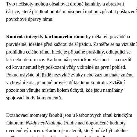
Tyto nečistoty mohou obsahovat drobné kamínky a abrazivní
částice, které při dlouhodobém působení mohou způsobit poškození
povrchové úpravy rámu.
Kontrola integrity karbonového rámu
by měla být prováděna
pravidelně, ideálně před každou delší jízdou. Zaměřte se na vizuální
prohlídku celého rámu, hledejte případné praskliny, odlupující se
lak nebo deformace. Karbon má specifickou vlastnost – na rozdíl
od kovu nemusí být poškození vždy viditelné na první pohled.
Pokud uslyšíte při jízdě nezvyklé zvuky nebo zaznamenáte změnu
v chování kola, je nutné provést důkladnou kontrolu. Zvláštní
pozornost věnujte místům kolem úchytů, kde jsou namáhány
spojovací body komponentů.
Dotahovací momenty šroubů jsou u karbonových rámů kritickým
faktorem.
Nikdy nepřetahujte šrouby
nad doporučené hodnoty
uvedené výrobcem. Karbon je materiál, který může být lokálně