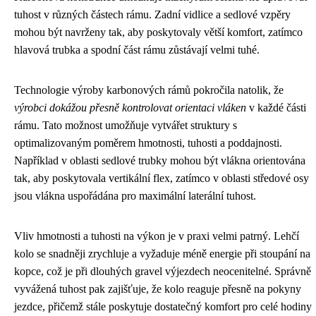
tuhost v různých částech rámu. Zadní vidlice a sedlové vzpěry
mohou být navrženy tak, aby poskytovaly větší komfort, zatímco
hlavová trubka a spodní část rámu zůstávají velmi tuhé.
Technologie výroby karbonových rámů pokročila natolik, že
výrobci dokážou přesně kontrolovat orientaci vláken
v každé části
rámu. Tato možnost umožňuje vytvářet struktury s
optimalizovaným poměrem hmotnosti, tuhosti a poddajnosti.
Například v oblasti sedlové trubky mohou být vlákna orientována
tak, aby poskytovala vertikální flex, zatímco v oblasti středové osy
jsou vlákna uspořádána pro maximální laterální tuhost.
Vliv hmotnosti a tuhosti na výkon je v praxi velmi patrný. Lehčí
kolo se snadněji zrychluje a vyžaduje méně energie při stoupání na
kopce, což je při dlouhých gravel výjezdech neocenitelné. Správně
vyvážená tuhost pak zajišťuje, že kolo reaguje přesně na pokyny
jezdce, přičemž stále poskytuje dostatečný komfort pro celé hodiny