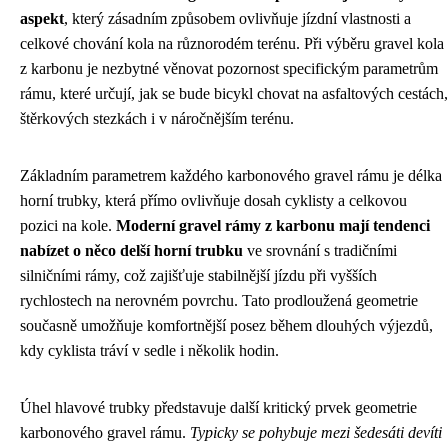
aspekt
, který zásadním způsobem ovlivňuje jízdní vlastnosti a
celkové chování kola na různorodém terénu. Při výběru gravel kola
z karbonu je nezbytné věnovat pozornost specifickým parametrům
rámu, které určují, jak se bude bicykl chovat na asfaltových cestách,
štěrkových stezkách i v náročnějším terénu.
Základním parametrem každého karbonového gravel rámu je délka
horní trubky, která přímo ovlivňuje dosah cyklisty a celkovou
pozici na kole.
Moderní gravel rámy z karbonu mají tendenci
nabízet o něco delší horní trubku
ve srovnání s tradičními
silničními rámy, což zajišťuje stabilnější jízdu při vyšších
rychlostech na nerovném povrchu. Tato prodloužená geometrie
současně umožňuje komfortnější posez během dlouhých výjezdů,
kdy cyklista tráví v sedle i několik hodin.
Úhel hlavové trubky představuje další kritický prvek geometrie
karbonového gravel rámu.
Typicky se pohybuje mezi šedesáti devíti