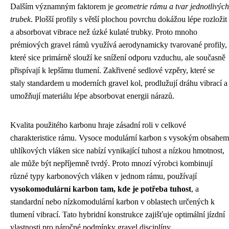
Dalším významným faktorem je
geometrie rámu a tvar jednotlivých
trubek
. Plošší profily s větší plochou povrchu dokážou lépe rozložit
a absorbovat vibrace než úzké kulaté trubky. Proto mnoho
prémiových gravel rámů využívá aerodynamicky tvarované profily,
které sice primárně slouží ke snížení odporu vzduchu, ale současně
přispívají k lepšímu tlumení. Zakřivené sedlové vzpěry, které se
staly standardem u moderních gravel kol, prodlužují dráhu vibrací a
umožňují materiálu lépe absorbovat energii nárazů.
Kvalita použitého karbonu hraje zásadní roli v celkové
charakteristice rámu. Vysoce modulární karbon s vysokým obsahem
uhlíkových vláken sice nabízí vynikající tuhost a nízkou hmotnost,
ale může být nepříjemně tvrdý. Proto mnozí výrobci kombinují
různé typy karbonových vláken v jednom rámu, používají
vysokomodulární karbon tam, kde je potřeba tuhost
, a
standardní nebo nízkomodulární karbon v oblastech určených k
tlumení vibrací. Tato hybridní konstrukce zajišťuje optimální jízdní
vlastnosti pro náročné podmínky gravel disciplíny.