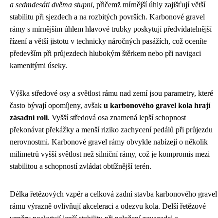
a sedmdesáti dvěma stupni
, přičemž mírnější úhly zajišťují větší
stabilitu při sjezdech a na rozbitých površích. Karbonové gravel
rámy s mírnějším úhlem hlavové trubky poskytují předvídatelnější
řízení a větší jistotu v technicky náročných pasážích, což oceníte
především při průjezdech hlubokým štěrkem nebo při navigaci
kamenitými úseky.
Výška středové osy a světlost rámu nad zemí jsou parametry, které
často bývají opomíjeny, avšak
u karbonového gravel kola hrají
zásadní roli
. Vyšší středová osa znamená lepší schopnost
překonávat překážky a menší riziko zachycení pedálů při průjezdu
nerovnostmi. Karbonové gravel rámy obvykle nabízejí o několik
milimetrů vyšší světlost než silniční rámy, což je kompromis mezi
stabilitou a schopností zvládat obtížnější terén.
Délka řetězových vzpěr a celková zadní stavba karbonového gravel
rámu výrazně ovlivňují akceleraci a odezvu kola. Delší řetězové