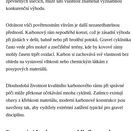
zpevněných úsecích, může tato vlastnost znamenat významnou
konkurenční výhodu.
Odolnost vůči povětrnostním vlivům je další nezanedbatelnou
předností. Karbonový rám
nepodléhá korozi
, což je zásadní výhoda
při jízdách v dešti, bahně nebo při brodění potoků. Gravel cyklistika
často vede přes mokré a znečištěné terény, kde by kovové rámy
mohly časem trpět oxidací. Karbon si zachovává své vlastnosti bez
ohledu na vystavení vlhkosti nebo chemickým látkám z
posypových materiálů.
Dlouhodobá životnost kvalitního karbonového rámu při správné
péči může překonat očekávání mnoha cyklistů. Zatímco existují
obavy z křehkosti materiálu, moderní karbonové konstrukce jsou
navrženy tak, aby vydržely extrémní zatížení typické pro gravel
disciplínu.