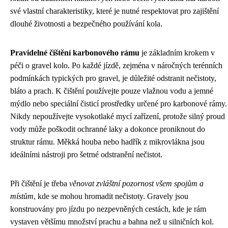
své vlastní charakteristiky, které je nutné respektovat pro zajištění
dlouhé životnosti a bezpečného používání kola.
Pravidelné čištění karbonového rámu
je základním krokem v
péči o gravel kolo. Po každé jízdě, zejména v náročných terénních
podmínkách typických pro gravel, je důležité odstranit nečistoty,
bláto a prach. K čištění používejte pouze vlažnou vodu a jemné
mýdlo nebo speciální čisticí prostředky určené pro karbonové rámy.
Nikdy nepoužívejte vysokotlaké mycí zařízení, protože silný proud
vody může poškodit ochranné laky a dokonce proniknout do
struktur rámu. Měkká houba nebo hadřík z mikrovlákna jsou
ideálními nástroji pro šetrné odstranění nečistot.
Při čištění je třeba
věnovat zvláštní pozornost všem spojům a
místům
, kde se mohou hromadit nečistoty. Gravely jsou
konstruovány pro jízdu po nezpevněných cestách, kde je rám
vystaven většímu množství prachu a bahna než u silničních kol.