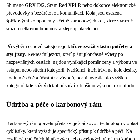
Shimano GRX Di2, Sram Red XPLR nebo dokonce elektronické
převodovky s bezdrátovou komunikací. Kola jsou osazena
špičkovými komponenty včetně karbonových kol, které výrazně
snižují celkovou hmotnost a zlepšují akceleraci.
Při výběru cenové kategorie je
klíčové zvážit vlastní potřeby a
styl jízdy
. Rekreační jezdci, kteří plánují občasné výlety po
nezpevněných cestách, najdou vynikající poměr ceny a výkonu ve
vstupní nebo střední kategorii. Nadšenci, kteří tráví na kole desítky
hodin měsíčně a účastní se závodů, ocení investici do vyšších
kategorií, kde každý detail přispívá k lepšímu výkonu a komfortu.
Údržba a péče o karbonový rám
Karbonový rám gravelu představuje špičkovou technologii v oblasti
cyklistiky, která vyžaduje specifický přístup k údržbě a péči. Na
rozdíl od tradičních hliníkových nebo ocelových rámů má karbon