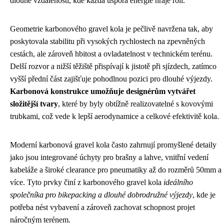
dlouhé vzdálenosti, kde každá úspora energie hraje roli.
Geometrie karbonového gravel kola je pečlivě navržena tak, aby
poskytovala stabilitu při vysokých rychlostech na zpevněných
cestách, ale zároveň hbitost a ovladatelnost v technickém terénu.
Delší rozvor a nižší těžiště přispívají k jistotě při sjízdech, zatímco
vyšší přední část zajišťuje pohodlnou pozici pro dlouhé výjezdy.
Karbonová konstrukce umožňuje designérům vytvářet
složitější tvary
, které by byly obtížně realizovatelné s kovovými
trubkami, což vede k lepší aerodynamice a celkové efektivitě kola.
Moderní karbonová gravel kola často zahrnují promyšlené detaily
jako jsou integrované úchyty pro brašny a lahve, vnitřní vedení
kabeláže a široké clearance pro pneumatiky až do rozměrů 50mm a
více. Tyto prvky činí z karbonového gravel kola
ideálního
společníka pro bikepacking a dlouhé dobrodružné výjezdy
, kde je
potřeba nést vybavení a zároveň zachovat schopnost projet
náročným terénem.