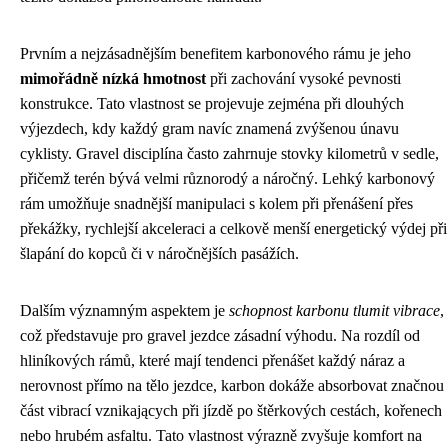
Prvním a nejzásadnějším benefitem karbonového rámu je jeho
mimořádně nízká hmotnost
při zachování vysoké pevnosti
konstrukce. Tato vlastnost se projevuje zejména při dlouhých
výjezdech, kdy každý gram navíc znamená zvýšenou únavu
cyklisty. Gravel disciplína často zahrnuje stovky kilometrů v sedle,
přičemž terén bývá velmi různorodý a náročný. Lehký karbonový
rám umožňuje snadnější manipulaci s kolem při přenášení přes
překážky, rychlejší akceleraci a celkově menší energetický výdej při
šlapání do kopců či v náročnějších pasážích.
Dalším významným aspektem je
schopnost karbonu tlumit vibrace
,
což představuje pro gravel jezdce zásadní výhodu. Na rozdíl od
hliníkových rámů, které mají tendenci přenášet každý náraz a
nerovnost přímo na tělo jezdce, karbon dokáže absorbovat značnou
část vibrací vznikających při jízdě po štěrkových cestách, kořenech
nebo hrubém asfaltu. Tato vlastnost výrazně zvyšuje komfort na