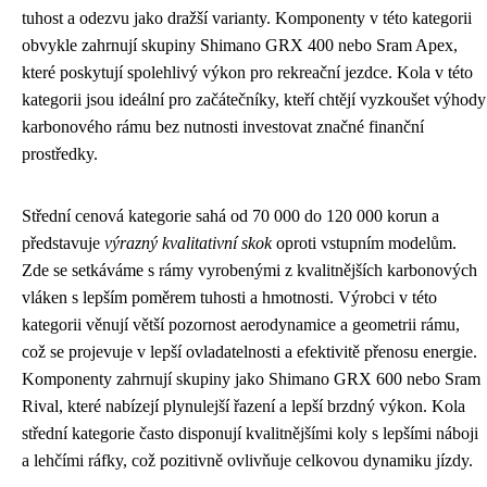
tuhost a odezvu jako dražší varianty. Komponenty v této kategorii
obvykle zahrnují skupiny Shimano GRX 400 nebo Sram Apex,
které poskytují spolehlivý výkon pro rekreační jezdce. Kola v této
kategorii jsou ideální pro začátečníky, kteří chtějí vyzkoušet výhody
karbonového rámu bez nutnosti investovat značné finanční
prostředky.
Střední cenová kategorie sahá od 70 000 do 120 000 korun a
představuje
výrazný kvalitativní skok
oproti vstupním modelům.
Zde se setkáváme s rámy vyrobenými z kvalitnějších karbonových
vláken s lepším poměrem tuhosti a hmotnosti. Výrobci v této
kategorii věnují větší pozornost aerodynamice a geometrii rámu,
což se projevuje v lepší ovladatelnosti a efektivitě přenosu energie.
Komponenty zahrnují skupiny jako Shimano GRX 600 nebo Sram
Rival, které nabízejí plynulejší řazení a lepší brzdný výkon. Kola
střední kategorie často disponují kvalitnějšími koly s lepšími náboji
a lehčími ráfky, což pozitivně ovlivňuje celkovou dynamiku jízdy.