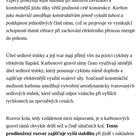
vzpěry poskytují lepší stabilitu při naložení zavazadel a
komfortnější jízdu díky větší pružnosti celé konstrukce.
Karbon
jako materiál umožňuje konstruktérům jemně vyladit tuhost a
poddajnost
jednotlivých částí rámu, což se projevuje ve vynikající
schopnosti tlumit vibrace při zachování efektivního přenosu energie
do pohonu.
Úhel sedlové trubky a její tvar mají přímý vliv na pozici cyklisty a
efektivitu šlapání. Karbonové gravel rámy často využívají strmější
úhel sedlové trubky, který posunuje cyklistu mírně dopředu a
zajišťuje efektivnější využití svalové síly. Současně konstrukční
možnosti karbonu umožňují vytvoření aerodynamicky tvarovaných
sedlových trubek, které snižují odpor vzduchu při vyšších
rychlostech na zpevněných cestách.
Rozvor kola, tedy vzdálenost mezi nápravami, je u karbonových
gravel rámů obvykle delší než u čistě silničních kol.
Tento
prodloužený rozvor zajišťuje vyšší stabilitu
při jízdě s nákladem