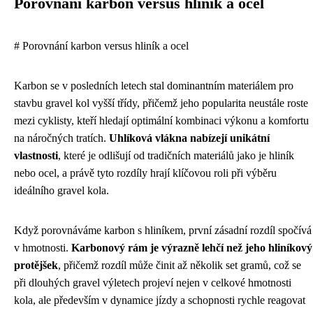
Porovnání karbon versus hliník a ocel
# Porovnání karbon versus hliník a ocel
Karbon se v posledních letech stal dominantním materiálem pro
stavbu gravel kol vyšší třídy, přičemž jeho popularita neustále roste
mezi cyklisty, kteří hledají optimální kombinaci výkonu a komfortu
na náročných tratích.
Uhlíková vlákna nabízejí unikátní
vlastnosti
, které je odlišují od tradičních materiálů jako je hliník
nebo ocel, a právě tyto rozdíly hrají klíčovou roli při výběru
ideálního gravel kola.
Když porovnáváme karbon s hliníkem, první zásadní rozdíl spočívá
v hmotnosti.
Karbonový rám je výrazně lehčí než jeho hliníkový
protějšek
, přičemž rozdíl může činit až několik set gramů, což se
při dlouhých gravel výletech projeví nejen v celkové hmotnosti
kola, ale především v dynamice jízdy a schopnosti rychle reagovat