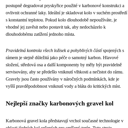
postupně degradovat pryskyřice použité v karbonové konstrukci a
ovlivnit ochranné laky. Ideální je skladovat kolo v suchém prostředí
s konstantní teplotou. Pokud kolo dlouhodobě nepoužíváte, je
vhodné jej zavěsit nebo postavit tak, aby nedocházelo k
dlouhodobému zatížení jednoho místa.
Pravidelná kontrola všech ložisek a pohyblivých částí
spojených s
rámem je stejně důležitá jako péče o samotný karbon. Hlavové
složení, středová osa a další komponenty by měly být pravidelně
servisovány, aby se předešlo vniknutí vlhkosti a nečistot do rámu.
Gravely jsou často používány v náročných podmínkách, kde je
vyšší pravděpodobnost vniknutí vody a bláta do kritických míst.
Nejlepší značky karbonových gravel kol
Karbonová gravel kola představují vrchol současné technologie v
oblasti jízdních kol určených pro smíšený terén. Tyto stroje