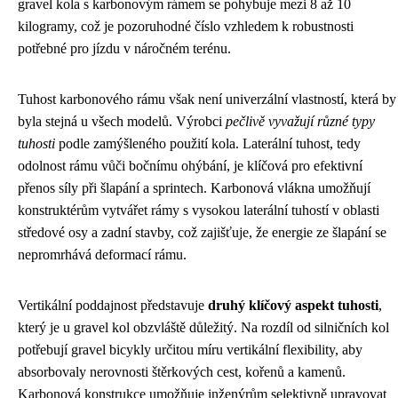
gravel kola s karbonovým rámem se pohybuje mezi 8 až 10
kilogramy, což je pozoruhodné číslo vzhledem k robustnosti
potřebné pro jízdu v náročném terénu.
Tuhost karbonového rámu však není univerzální vlastností, která by
byla stejná u všech modelů. Výrobci
pečlivě vyvažují různé typy
tuhosti
podle zamýšleného použití kola. Laterální tuhost, tedy
odolnost rámu vůči bočnímu ohýbání, je klíčová pro efektivní
přenos síly při šlapání a sprintech. Karbonová vlákna umožňují
konstruktérům vytvářet rámy s vysokou laterální tuhostí v oblasti
středové osy a zadní stavby, což zajišťuje, že energie ze šlapání se
nepromrhává deformací rámu.
Vertikální poddajnost představuje
druhý klíčový aspekt tuhosti
,
který je u gravel kol obzvláště důležitý. Na rozdíl od silničních kol
potřebují gravel bicykly určitou míru vertikální flexibility, aby
absorbovaly nerovnosti štěrkových cest, kořenů a kamenů.
Karbonová konstrukce umožňuje inženýrům selektivně upravovat