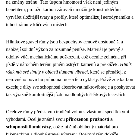
na změny terénu. Tato úspora hmotnosti však není jediným
benefitem, protože karbon zároveň umožňuje konstruktérům
vytvářet složitější tvary a profily, které optimalizují aerodynamiku a
tuhost rámu v klíčových místech.
Hliníkové gravel rámy jsou bezpochyby cenově dostupnější a
nabízejí solidní výkon za rozumné peníze. Materiál je pevný a
odolný vůči mechanickému poškození, což oceníte zejména při
jízdě v náročném terénu plném ostrých kamenů a překážek.
Hliník
však má své limity v oblasti tlumení vibrací
, které se přenášejí z
nerovného povrchu přímo na ruce a tělo cyklisty. Právě zde karbon
exceluje díky své schopnosti absorbovat mikrovibracje a poskytovat
tak výrazně komfortnější jízdu na dlouhých štěrkových cestách.
Ocelové rámy představují tradiční volbu s vlastními specifickými
výhodami. Ocel je známá svou
přirozenou pružností a
schopností tlumit rázy
, což z ní činí oblíbený materiál pro
bikepacking a dlouhé gravel výpravy. Ocelový rám dokáže