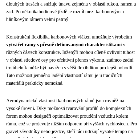
dlouhých trasách a snižuje únavu zejména v oblasti rukou, ramen a
zad. Po několikahodinové jízdě je rozdíl mezi karbonovým a
hliníkovým rámem velmi patrný.
Konstrukční flexibilita karbonových vláken umožňuje výrobcům
vytvářet rámy s přesně definovanými charakteristikami
v
různých částech konstrukce. Inženýři mohou cíleně ovlivnit tuhost
v oblasti středové osy pro efektivní přenos výkonu, zatímco zadní
trojúhelník může být navržen s větší flexibilitou pro lepší pohodlí.
Tato možnost jemného ladění vlastností rámu je u tradičních
materiálů prakticky nemožná.
Aerodynamické vlastnosti karbonových rámů jsou rovněž na
vysoké úrovni. Díky možnosti tvarování profilů do komplexních
forem mohou designéři optimalizovat proudění vzduchu kolem
rámu, což se projevuje nižším odporem při vyšších rychlostech. Pro
gravel závodníky nebo jezdce, kteří rádi udržují vysoké tempo na