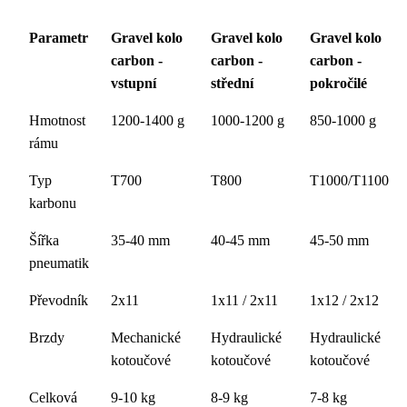
Parametr
Gravel kolo
Gravel kolo
Gravel kolo
carbon -
carbon -
carbon -
vstupní
střední
pokročilé
Hmotnost
1200-1400 g
1000-1200 g
850-1000 g
rámu
Typ
T700
T800
T1000/T1100
karbonu
Šířka
35-40 mm
40-45 mm
45-50 mm
pneumatik
Převodník
2x11
1x11 / 2x11
1x12 / 2x12
Brzdy
Mechanické
Hydraulické
Hydraulické
kotoučové
kotoučové
kotoučové
Celková
9-10 kg
8-9 kg
7-8 kg