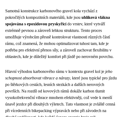
Samotná konstrukce karbonového gravel kola vychází z
pokročilých kompozitních materiálů, kde jsou
uhlíková vlákna
spojována s epoxidovou pryskyřicí
do vrstev, které vytváří
extrémně pevnou a zároveň lehkou strukturu. Tento proces
umožňuje výrobcům přesně kontrolovat vlastnosti různých částí
rámu, což znamená, že mohou optimalizovat tuhost tam, kde je
potřeba pro efektivní přenos síly, a zároveň zachovat flexibilitu v
oblastech, kde je důležitý komfort při jízdě po nerovném povrchu.
Hlavní výhodou karbonového rámu v kontextu gravel kol je
jeho
schopnost absorbovat vibrace a nárazy
, které jsou typické pro jízdu
po štěrkových cestách, lesních stezkách a dalších nerovných
površích. Na rozdíl od kovových rámů dokáže karbon tlumit
vysokofrekvenční vibrace mnohem efektivněji, což vede k menší
únavě jezdce při dlouhých výletech. Tato vlastnost je zvláště cenná
při vícedenních bikepacking výpravách nebo při závodech na