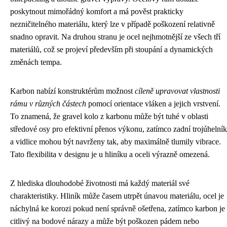
poskytnout mimořádný komfort a má pověst prakticky
nezničitelného materiálu, který lze v případě poškození relativně
snadno opravit. Na druhou stranu je ocel nejhmotnější ze všech tří
materiálů, což se projeví především při stoupání a dynamických
změnách tempa.
Karbon nabízí konstruktérům možnost
cíleně upravovat vlastnosti
rámu v různých částech
pomocí orientace vláken a jejich vrstvení.
To znamená, že gravel kolo z karbonu může být tuhé v oblasti
středové osy pro efektivní přenos výkonu, zatímco zadní trojúhelník
a vidlice mohou být navrženy tak, aby maximálně tlumily vibrace.
Tato flexibilita v designu je u hliníku a oceli výrazně omezená.
Z hlediska dlouhodobé životnosti má každý materiál své
charakteristiky. Hliník může časem utrpět únavou materiálu, ocel je
náchylná ke korozi pokud není správně ošetřena, zatímco karbon je
citlivý na bodové nárazy a může být poškozen pádem nebo