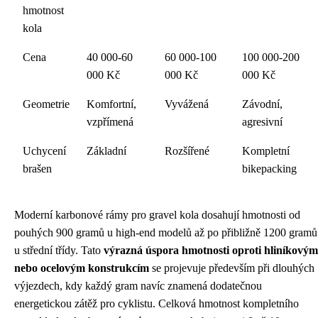
hmotnost
kola
Cena
40 000-60
60 000-100
100 000-200
000 Kč
000 Kč
000 Kč
Geometrie
Komfortní,
Vyvážená
Závodní,
vzpřímená
agresivní
Uchycení
Základní
Rozšířené
Kompletní
brašen
bikepacking
Moderní karbonové rámy pro gravel kola dosahují hmotnosti od
pouhých 900 gramů u high-end modelů až po přibližně 1200 gramů
u střední třídy. Tato
výrazná úspora hmotnosti oproti hliníkovým
nebo ocelovým konstrukcím
se projevuje především při dlouhých
výjezdech, kdy každý gram navíc znamená dodatečnou
energetickou zátěž pro cyklistu. Celková hmotnost kompletního