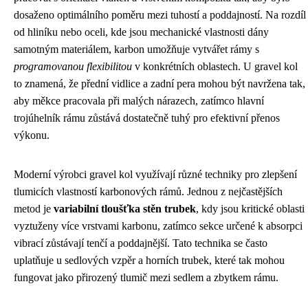
dosaženo optimálního poměru mezi tuhostí a poddajností. Na rozdíl
od hliníku nebo oceli, kde jsou mechanické vlastnosti dány
samotným materiálem, karbon umožňuje vytvářet rámy s
programovanou flexibilitou
v konkrétních oblastech. U gravel kol
to znamená, že přední vidlice a zadní pera mohou být navržena tak,
aby měkce pracovala při malých nárazech, zatímco hlavní
trojúhelník rámu zůstává dostatečně tuhý pro efektivní přenos
výkonu.
Moderní výrobci gravel kol využívají různé techniky pro zlepšení
tlumicích vlastností karbonových rámů. Jednou z nejčastějších
metod je
variabilní tloušťka stěn trubek
, kdy jsou kritické oblasti
vyztuženy více vrstvami karbonu, zatímco sekce určené k absorpci
vibrací zůstávají tenčí a poddajnější. Tato technika se často
uplatňuje u sedlových vzpěr a horních trubek, které tak mohou
fungovat jako přirozený tlumič mezi sedlem a zbytkem rámu.