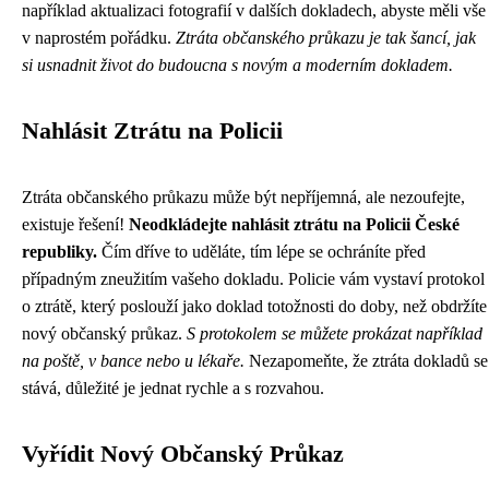
například aktualizaci fotografií v dalších dokladech, abyste měli vše
v naprostém pořádku.
Ztráta občanského průkazu je tak šancí, jak
si usnadnit život do budoucna s novým a moderním dokladem.
Nahlásit Ztrátu na Policii
Ztráta občanského průkazu může být nepříjemná, ale nezoufejte,
existuje řešení!
Neodkládejte nahlásit ztrátu na Policii České
republiky.
Čím dříve to uděláte, tím lépe se ochráníte před
případným zneužitím vašeho dokladu. Policie vám vystaví protokol
o ztrátě, který poslouží jako doklad totožnosti do doby, než obdržíte
nový občanský průkaz.
S protokolem se můžete prokázat například
na poště, v bance nebo u lékaře.
Nezapomeňte, že ztráta dokladů se
stává, důležité je jednat rychle a s rozvahou.
Vyřídit Nový Občanský Průkaz