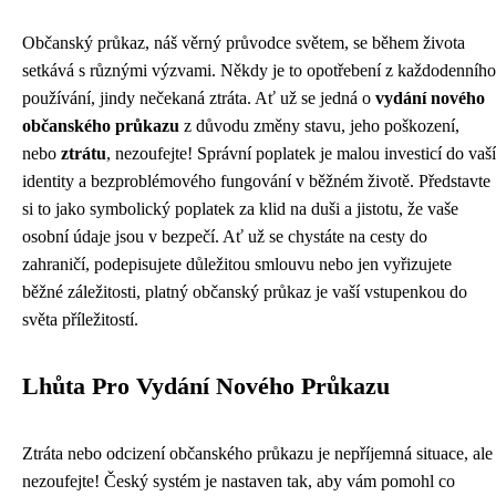
Občanský průkaz, náš věrný průvodce světem, se během života
setkává s různými výzvami. Někdy je to opotřebení z každodenního
používání, jindy nečekaná ztráta. Ať už se jedná o
vydání nového
občanského průkazu
z důvodu změny stavu, jeho poškození,
nebo
ztrátu
, nezoufejte! Správní poplatek je malou investicí do vaší
identity a bezproblémového fungování v běžném životě. Představte
si to jako symbolický poplatek za klid na duši a jistotu, že vaše
osobní údaje jsou v bezpečí. Ať už se chystáte na cesty do
zahraničí, podepisujete důležitou smlouvu nebo jen vyřizujete
běžné záležitosti, platný občanský průkaz je vaší vstupenkou do
světa příležitostí.
Lhůta Pro Vydání Nového Průkazu
Ztráta nebo odcizení občanského průkazu je nepříjemná situace, ale
nezoufejte! Český systém je nastaven tak, aby vám pomohl co