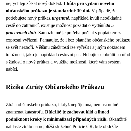
nejrychleji získat nový doklad.
Lhůta pro vydání nového
občanského průkazu je standardně 30 dní.
V případě, že
potřebujete nový průkaz
urgentně
, například kvůli neodkladné
cestě do zahraničí, existuje možnost požádat o vydání
do 5
pracovních dnů
. Samozřejmě je potřeba počítat s poplatkem za
expresní vyřízení. Pamatujte, že i bez platného občanského průkazu
se svět nezboří. Většinu záležitostí lze vyřešit i s jiným dokladem
totožnosti, jako je například cestovní pas. Nebojte se obrátit na úřad
s žádostí o nový průkaz a využijte možnosti, které vám systém
nabízí.
Rizika Ztráty Občanského Průkazu
Ztráta občanského průkazu, i když nepříjemná, nemusí nutně
znamenat katastrofu.
Důležité je zachovat klid a ihned
podniknout kroky k minimalizaci případných rizik.
Okamžitě
nahlaste ztrátu na nejbližší služebně Policie ČR, kde obdržíte