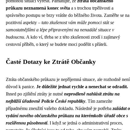
pomohou situaci vyřešit. Pamatujte, že
ztráta občanského
průkazu neznamená konec světa
a s trochou trpělivosti a
správného postupu se brzy vrátíte do běžného života. Zaměřte se na
pozitivní aspekty –
tato zkušenost vám může pomoci stát se
samostatnějšími a lépe připravenými na nenadálé situace v
budoucnu
. A kdo ví, třeba se z této zkušenosti zrodí i zajímavý
cestovní příběh, o který se budete moci podělit s přáteli.
Časté Dotazy ke Ztrátě Občanky
Ztráta občanského průkazu je nepříjemná situace, ale rozhodně není
důvod k panice.
Je důležité jednat rychle a nenechat se odradit.
Ihned po zjištění ztráty je nutné
neprodleně nahlásit ztrátu na
nejbližší úřadovně Policie České republiky
. Tím zamezíte
případnému zneužití vašeho dokladu. Následně je potřeba
zažádat o
vydání nového občanského průkazu na kterémkoliv úřadě obce s
rozšířenou působností
. I když se jedná o administrativní proces,