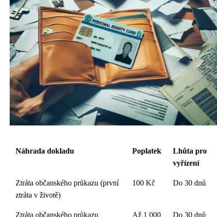
Náhrada dokladu
Poplatek
Lhůta pro
vyřízení
Ztráta občanského průkazu (první
100 Kč
Do 30 dnů
ztráta v životě)
Ztráta občanského průkazu
Až 1 000
Do 30 dnů