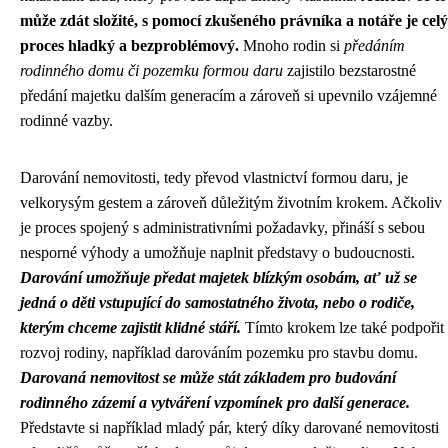
může zdát složité, s pomocí zkušeného právníka a notáře je celý
proces hladký a bezproblémový.
Mnoho rodin si
předáním
rodinného domu či pozemku formou daru
zajistilo bezstarostné
předání majetku dalším generacím a zároveň si upevnilo vzájemné
rodinné vazby.
Darování nemovitosti, tedy převod vlastnictví formou daru, je
velkorysým gestem a zároveň důležitým životním krokem. Ačkoliv
je proces spojený s administrativními požadavky, přináší s sebou
nesporné výhody a umožňuje naplnit představy o budoucnosti.
Darování umožňuje předat majetek blízkým osobám, ať už se
jedná o děti vstupující do samostatného života, nebo o rodiče,
kterým chceme zajistit klidné stáří.
Tímto krokem lze také podpořit
rozvoj rodiny, například darováním pozemku pro stavbu domu.
Darovaná nemovitost se může stát základem pro budování
rodinného zázemí a vytváření vzpomínek pro další generace.
Představte si například mladý pár, který díky darované nemovitosti