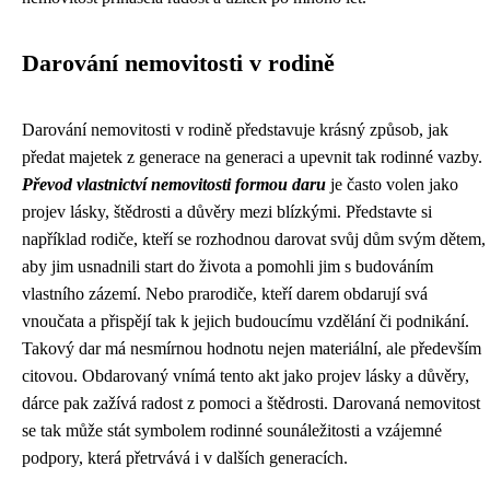
Darování nemovitosti v rodině
Darování nemovitosti v rodině představuje krásný způsob, jak
předat majetek z generace na generaci a upevnit tak rodinné vazby.
Převod vlastnictví nemovitosti formou daru
je často volen jako
projev lásky, štědrosti a důvěry mezi blízkými. Představte si
například rodiče, kteří se rozhodnou darovat svůj dům svým dětem,
aby jim usnadnili start do života a pomohli jim s budováním
vlastního zázemí. Nebo prarodiče, kteří darem obdarují svá
vnoučata a přispějí tak k jejich budoucímu vzdělání či podnikání.
Takový dar má nesmírnou hodnotu nejen materiální, ale především
citovou. Obdarovaný vnímá tento akt jako projev lásky a důvěry,
dárce pak zažívá radost z pomoci a štědrosti. Darovaná nemovitost
se tak může stát symbolem rodinné sounáležitosti a vzájemné
podpory, která přetrvává i v dalších generacích.