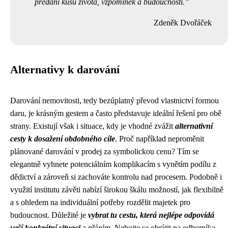
předání kusu života, vzpomínek a budoucnosti.
Zdeněk Dvořáček
Alternativy k darování
Darování nemovitosti, tedy bezúplatný převod vlastnictví formou
daru, je krásným gestem a často představuje ideální řešení pro obě
strany. Existují však i situace, kdy je vhodné zvážit
alternativní
cesty k dosažení obdobného cíle
. Proč například neproměnit
plánované darování v prodej za symbolickou cenu? Tím se
elegantně vyhnete potenciálním komplikacím s vynětím podílu z
dědictví a zároveň si zachováte kontrolu nad procesem. Podobně i
využití institutu závěti nabízí širokou škálu možností, jak flexibilně
a s ohledem na individuální potřeby rozdělit majetek pro
budoucnost. Důležité je
vybrat tu cestu, která nejlépe odpovídá
vaší konkrétní situaci
a přáním. Nebojte se obrátit na odborníka,