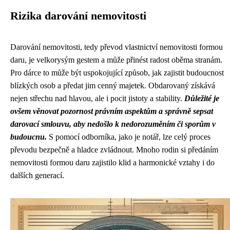
Rizika darování nemovitosti
Darování nemovitosti, tedy převod vlastnictví nemovitosti formou
daru, je velkorysým gestem a může přinést radost oběma stranám.
Pro dárce to může být uspokojující způsob, jak zajistit budoucnost
blízkých osob a předat jim cenný majetek. Obdarovaný získává
nejen střechu nad hlavou, ale i pocit jistoty a stability.
Důležité je
ovšem věnovat pozornost právním aspektům a správně sepsat
darovací smlouvu, aby nedošlo k nedorozuměním či sporům v
budoucnu.
S pomocí odborníka, jako je notář, lze celý proces
převodu bezpečně a hladce zvládnout. Mnoho rodin si předáním
nemovitosti formou daru zajistilo klid a harmonické vztahy i do
dalších generací.