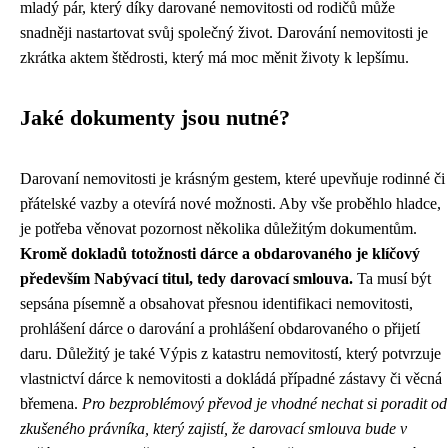
mladý pár, který díky darované nemovitosti od rodičů může
snadněji nastartovat svůj společný život. Darování nemovitosti je
zkrátka aktem štědrosti, který má moc měnit životy k lepšímu.
Jaké dokumenty jsou nutné?
Darovaní nemovitosti je krásným gestem, které upevňuje rodinné či
přátelské vazby a otevírá nové možnosti. Aby vše proběhlo hladce,
je potřeba věnovat pozornost několika důležitým dokumentům.
Kromě dokladů totožnosti dárce a obdarovaného je klíčový
především Nabývací titul, tedy darovací smlouva.
Ta musí být
sepsána písemně a obsahovat přesnou identifikaci nemovitosti,
prohlášení dárce o darování a prohlášení obdarovaného o přijetí
daru. Důležitý je také Výpis z katastru nemovitostí, který potvrzuje
vlastnictví dárce k nemovitosti a dokládá případné zástavy či věcná
břemena.
Pro bezproblémový převod je vhodné nechat si poradit od
zkušeného právníka, který zajistí, že darovací smlouva bude v