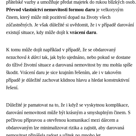
přátelské vazby a umožňuje předat majetek do rukou blízkých osob.
Převod vlastnictví nemovitosti formou daru
je velkorysým
činem, který může mít pozitivní dopad na životy všech
zúčastněných. Je však důležité si uvědomit, že i v případě darování
existují situace, kdy může dojít k
vrácení daru
.
K tomu může dojít například v případě, že se obdarovaný
nezachová k dárci
tak, jak bylo ujednáno, nebo pokud se dostane
do tíživé životní situace a darovaná nemovitost by mu mohla spíše
škodit. Vrácení daru je sice krajním řešením, ale i v takovém
případě je důležité zachovat klidnou hlavu a hledat konstruktivní
řešení.
Důležité je pamatovat na to, že i když se vyskytnou komplikace,
darování nemovitosti může být krásným a smysluplným činem. S
pečlivou přípravou a otevřenou komunikací mezi dárcem a
obdarovaným lze minimalizovat rizika a zajistit, aby darovaná
nemovitost přinášela radost a užitek po mnoho let.