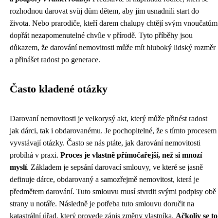
rozhodnou darovat svůj dům dětem, aby jim usnadnili start do
života. Nebo prarodiče, kteří darem chalupy chtějí svým vnoučatům
dopřát nezapomenutelné chvíle v přírodě. Tyto příběhy jsou
důkazem, že darování nemovitosti může mít hluboký lidský rozměr
a přinášet radost po generace.
Často kladené otázky
Darovaní nemovitosti je velkorysý akt, který může přinést radost
jak dárci, tak i obdarovanému. Je pochopitelné, že s tímto procesem
vyvstávají otázky. Často se nás ptáte, jak darování nemovitosti
probíhá v praxi.
Proces je vlastně přímočařejší, než si mnozí
myslí
. Základem je sepsání darovací smlouvy, ve které se jasně
definuje dárce, obdarovaný a samozřejmě nemovitost, která je
předmětem darování. Tuto smlouvu musí stvrdit svými podpisy obě
strany u notáře. Následně je potřeba tuto smlouvu doručit na
katastrální úřad, který provede zápis změny vlastníka.
Ačkoliv se to