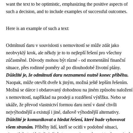
want the text to be optimistic, emphasizing the positive aspects of
such a decision, and to include examples of successful outcomes.
Here is an example of such a text:
Odmítnutí daru v souvislosti s nemovitostí se může zdát jako
neobvyklý krok, ale někdy je to to nejlepší řešení pro všechny
zúčastněné. Důvody mohou být různé - od momentální finanční
situace, přes rodinné poměry až po dlouhodobé životní plány.
Důležité je, že odmítnutí daru neznamená nutně konec příběhu.
Naopak, může otevřít dveře k jiným, možná ještě lepším řešením.
Možná se dárce i obdarovaný dohodnou na jiném způsobu naložení
s nemovitostí, například na prodeji a rozdělení výtěžku. Nebo se
ukáže, že převod vlastnictví formou daru není v dané chvíli
nejvýhodnější a existují i jiné, daňově výhodnější alternativy.
Důležité je komunikovat a hledat řešení, které bude vyhovovat
všem stranám.
Příběhy lidí, kteří se ocitli v podobné situaci,