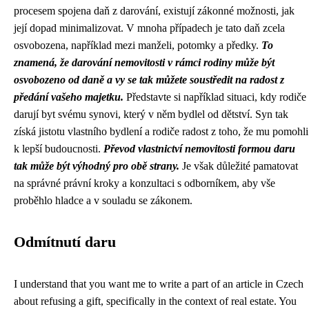
procesem spojena daň z darování, existují zákonné možnosti, jak
její dopad minimalizovat. V mnoha případech je tato daň zcela
osvobozena, například mezi manželi, potomky a předky.
To
znamená, že darování nemovitosti v rámci rodiny může být
osvobozeno od daně a vy se tak můžete soustředit na radost z
předání vašeho majetku.
Představte si například situaci, kdy rodiče
darují byt svému synovi, který v něm bydlel od dětství. Syn tak
získá jistotu vlastního bydlení a rodiče radost z toho, že mu pomohli
k lepší budoucnosti.
Převod vlastnictví nemovitosti formou daru
tak může být výhodný pro obě strany.
Je však důležité pamatovat
na správné právní kroky a konzultaci s odborníkem, aby vše
proběhlo hladce a v souladu se zákonem.
Odmítnutí daru
I understand that you want me to write a part of an article in Czech
about refusing a gift, specifically in the context of real estate. You