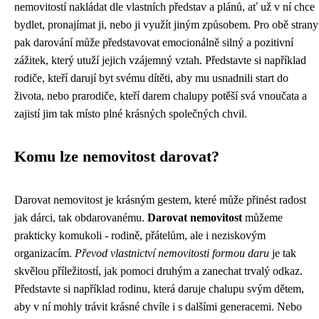
nemovitostí nakládat dle vlastních představ a plánů, ať už v ní chce
bydlet, pronajímat ji, nebo ji využít jiným způsobem. Pro obě strany
pak darování může představovat emocionálně silný a pozitivní
zážitek, který utuží jejich vzájemný vztah. Představte si například
rodiče, kteří darují byt svému dítěti, aby mu usnadnili start do
života, nebo prarodiče, kteří darem chalupy potěší svá vnoučata a
zajistí jim tak místo plné krásných společných chvil.
Komu lze nemovitost darovat?
Darovat nemovitost je krásným gestem, které může přinést radost
jak dárci, tak obdarovanému.
Darovat nemovitost
můžeme
prakticky komukoli - rodině, přátelům, ale i neziskovým
organizacím.
Převod vlastnictví nemovitosti formou daru
je tak
skvělou příležitostí, jak pomoci druhým a zanechat trvalý odkaz.
Představte si například rodinu, která daruje chalupu svým dětem,
aby v ní mohly trávit krásné chvíle i s dalšími generacemi. Nebo