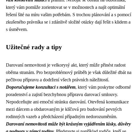
který vám pomůže zorientovat se v možnostech a najít optimální
řešení šité na míru vašim potřebám. S trochou plánování a s pomocí
zkušeného právníka se i zdánlivě složité otázky dají řešit s klidem a
s úsměvem.
Užitečné rady a tipy
Darovaní nemovitosti je velkorysý akt, který může přinést radost
oběma stranám. Pro bezproblémový průběh je však důležité dbát na
pečlivou přípravu a dodržení všech právních náležitostí.
Doporučujeme konzultaci s notářem
, který vám poskytne odborné
poradenství a zajistí bezchybnou přípravu darovací smlouvy.
Nepodceňujte ani emoční stránku darování. Otevřená komunikace
mezi dárcem a obdarovaným je klíčová pro budování pevných
rodinných vazeb a předcházení případným nedorozuměním.
Darovaní nemovitosti může být krásným vyjádřením lásky, důvěry
a podpory v rámci rodiny.
Představte si například rodiče, kteří se