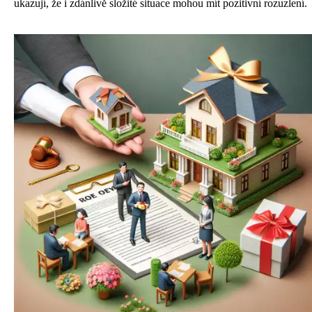
ukazují, že i zdánlivě složité situace mohou mít pozitivní rozuzlení.