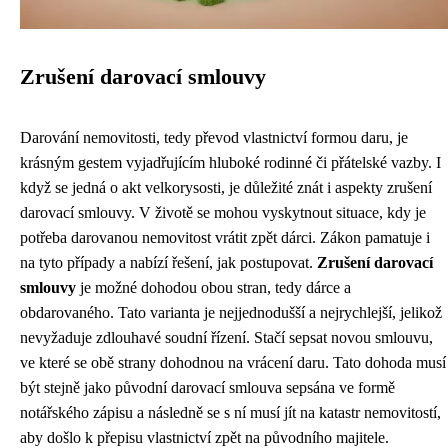
Zrušení darovací smlouvy
Darování nemovitosti, tedy převod vlastnictví formou daru, je
krásným gestem vyjadřujícím hluboké rodinné či přátelské vazby. I
když se jedná o akt velkorysosti, je důležité znát i aspekty zrušení
darovací smlouvy. V životě se mohou vyskytnout situace, kdy je
potřeba darovanou nemovitost vrátit zpět dárci. Zákon pamatuje i
na tyto případy a nabízí řešení, jak postupovat.
Zrušení darovací
smlouvy
je možné dohodou obou stran, tedy dárce a
obdarovaného. Tato varianta je nejjednodušší a nejrychlejší, jelikož
nevyžaduje zdlouhavé soudní řízení. Stačí sepsat novou smlouvu,
ve které se obě strany dohodnou na vrácení daru. Tato dohoda musí
být stejně jako původní darovací smlouva sepsána ve formě
notářského zápisu a následně se s ní musí jít na katastr nemovitostí,
aby došlo k přepisu vlastnictví zpět na původního majitele.